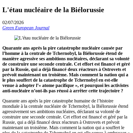
L'étau nucléaire de la Biélorussie
02/07/2026
Green European Journal
Quarante ans après la pire catastrophe nucléaire causée par
l’homme à la centrale de Tchernobyl, la Biélorussie étend de
manière agressive ses ambitions nucléaires, déclarant sa volonté
de construire une seconde centrale. Cet effort est financé et géré
par la Russie, qui a déjà financé deux réacteurs à Ostrovets et
prévoit maintenant un troisième. Mais comment la nation qui a
le plus souffert de la catastrophe de Tchernobyl en est-elle
venue à adopter l’« atome pacifique », et pourquoi les activistes
anti-nucléaire n’ont-ils pas réussi à arrêter cette trajectoire ?
Quarante ans après la pire catastrophe humaine de l’histoire
mondiale à la centrale nucléaire de Tchernobyl, la Biélorussie étend
agressivement ses ambitions nucléaires, déclarant sa volonté de
construire une seconde centrale. Cet effort est financé et géré par la
Russie, qui a déjà financé deux réacteurs à Ostrovets et prévoit
maintenant un troisième. Mais comment la nation qui a souffert le
plus de la catastrophe de Tchernobyl en est-elle venue à embrasser «