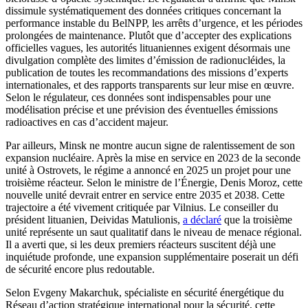
dissimule systématiquement des données critiques concernant la
performance instable du BelNPP, les arrêts d’urgence, et les périodes
prolongées de maintenance. Plutôt que d’accepter des explications
officielles vagues, les autorités lituaniennes exigent désormais une
divulgation complète des limites d’émission de radionucléides, la
publication de toutes les recommandations des missions d’experts
internationales, et des rapports transparents sur leur mise en œuvre.
Selon le régulateur, ces données sont indispensables pour une
modélisation précise et une prévision des éventuelles émissions
radioactives en cas d’accident majeur.
Par ailleurs, Minsk ne montre aucun signe de ralentissement de son
expansion nucléaire. Après la mise en service en 2023 de la seconde
unité à Ostrovets, le régime a annoncé en 2025 un projet pour une
troisième réacteur. Selon le ministre de l’Énergie, Denis Moroz, cette
nouvelle unité devrait entrer en service entre 2035 et 2038. Cette
trajectoire a été vivement critiquée par Vilnius. Le conseiller du
président lituanien, Deividas Matulionis,
a déclaré
que la troisième
unité représente un saut qualitatif dans le niveau de menace régional.
Il a averti que, si les deux premiers réacteurs suscitent déjà une
inquiétude profonde, une expansion supplémentaire poserait un défi
de sécurité encore plus redoutable.
Selon Evgeny Makarchuk, spécialiste en sécurité énergétique du
Réseau d’action stratégique international pour la sécurité, cette