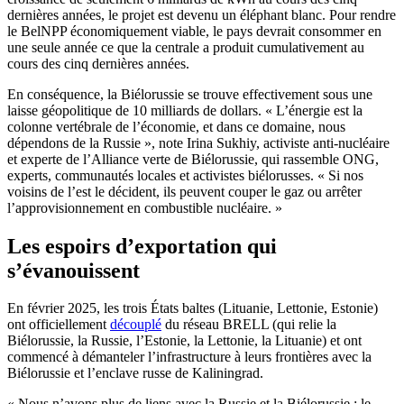
dernières années, le projet est devenu un éléphant blanc. Pour rendre
le BelNPP économiquement viable, le pays devrait consommer en
une seule année ce que la centrale a produit cumulativement au
cours des cinq dernières années.
En conséquence, la Biélorussie se trouve effectivement sous une
laisse géopolitique de 10 milliards de dollars. « L’énergie est la
colonne vertébrale de l’économie, et dans ce domaine, nous
dépendons de la Russie », note Irina Sukhiy, activiste anti-nucléaire
et experte de l’Alliance verte de Biélorussie, qui rassemble ONG,
experts, communautés locales et activistes biélorusses. « Si nos
voisins de l’est le décident, ils peuvent couper le gaz ou arrêter
l’approvisionnement en combustible nucléaire. »
Les espoirs d’exportation qui
s’évanouissent
En février 2025, les trois États baltes (Lituanie, Lettonie, Estonie)
ont officiellement
découplé
du réseau BRELL (qui relie la
Biélorussie, la Russie, l’Estonie, la Lettonie, la Lituanie) et ont
commencé à démanteler l’infrastructure à leurs frontières avec la
Biélorussie et l’enclave russe de Kaliningrad.
« Nous n’avons plus de liens avec la Russie et la Biélorussie ; le