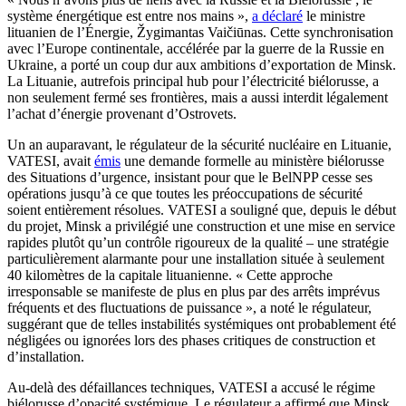
système énergétique est entre nos mains »,
a déclaré
le ministre
lituanien de l’Énergie, Žygimantas Vaičiūnas. Cette synchronisation
avec l’Europe continentale, accélérée par la guerre de la Russie en
Ukraine, a porté un coup dur aux ambitions d’exportation de Minsk.
La Lituanie, autrefois principal hub pour l’électricité biélorusse, a
non seulement fermé ses frontières, mais a aussi interdit légalement
l’achat d’énergie provenant d’Ostrovets.
Un an auparavant, le régulateur de la sécurité nucléaire en Lituanie,
VATESI, avait
émis
une demande formelle au ministère biélorusse
des Situations d’urgence, insistant pour que le BelNPP cesse ses
opérations jusqu’à ce que toutes les préoccupations de sécurité
soient entièrement résolues. VATESI a souligné que, depuis le début
du projet, Minsk a privilégié une construction et une mise en service
rapides plutôt qu’un contrôle rigoureux de la qualité – une stratégie
particulièrement alarmante pour une installation située à seulement
40 kilomètres de la capitale lituanienne. « Cette approche
irresponsable se manifeste de plus en plus par des arrêts imprévus
fréquents et des fluctuations de puissance », a noté le régulateur,
suggérant que de telles instabilités systémiques ont probablement été
négligées ou ignorées lors des phases critiques de construction et
d’installation.
Au-delà des défaillances techniques, VATESI a accusé le régime
biélorusse d’opacité systémique. Le régulateur a affirmé que Minsk