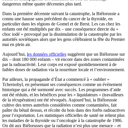
dangereux même quatre décennies plus tard.
Dans la première décennie suivant la catastrophe, la Biélorussie a
connu une hausse sans précédent du cancer de la thyroïde, en
particulier dans les régions de Gomel et de Brest. Les cas chez les
enfants ont été multipliés par dix – une conséquence directe du «
choc iodé » provoqué par la dissimulation de la catastrophe par les
autorités soviétiques alors que les gens célébraient la fête du Premier
mai en plein air.
Aujourd’hui,
les données officielles
suggèrent que un Biélorusse sur
dix – dont 180 000 enfants – vit encore dans des zones contaminées
par la radioactivité. Leur corps est exposé quotidiennement à de
faibles doses de radiation via la nourriture locale et l’environnement.
Par ailleurs, la propagande d’État a commencé à « oublier »
Tchernobyl, en présentant ses conséquences comme un événement
historique qui a été surmonté avec succès. Les programmes d’aide
ont été réduits, et les bénéfices pour les « liquidateurs » (travailleurs
de la récupération) ont été révoqués. Aujourd’hui, la Biélorussie
cultive des terres autrefois considérées comme contaminées, fait
paître du bétail dessus, et récolte du bois dans des forêts radioactives
pour l’exportation. Les statistiques officielles de santé ne relient plus
les maladies de la thyroïde ou l’oncologie à la catastrophe de 1986.
On dit aux Biélorusses que la radiation n’est plus une menace – et