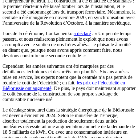
l’entrepreneur général. La construction a été entachée de scandales :
le premier réacteur a été laissé tomber lors de l’installation, et le
second a été endommagé lors du transport ferroviaire. Néanmoins, la
centrale a été inaugurée en novembre 2020, en synchronisation avec
l’anniversaire de la Révolution d’Octobre, à la manière soviétique.
Lors de la cérémonie, Loukachenko
a déclaré
: « Un peu de temps
passera, et nous réaliserons pleinement le exploit que nous avons
accompli avec le soutien de nos frères aînés... Je plaisante à moitié
en disant que, puisque nous avons appris comment faire, nous
devrions construire une seconde centrale. »
Cependant, les années suivantes ont été marquées par des
défaillances techniques et des arrêts non planifiés. Six ans après sa
mise en service, les experts notent que la centrale n’a pas permis de
réduire le coût de l’électricité ; en fait,
les prix de l’électricité en
Biélorussie ont augmenté
. De plus, le pays doit maintenant supporter
le coût énorme de la construction de son propre stockage de
combustible nucléaire usé.
Le décalage structurel dans la stratégie énergétique de la Biélorussie
est devenu évident en 2024. Selon le ministère de l’Énergie,
absorber totalement la production de seulement deux unités
nucléaires nécessiterait une augmentation annuelle de la demande de
18,5 milliards de kWh. Or, avec une consommation intérieure en
croissance de seulement 6 milliards de kWh au cours des cinq