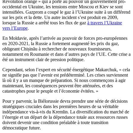
Révolution orange » qui a porté au pouvoir un gouvernement pro-
occidental en Ukraine, les tensions entre Moscou et Kiev se sont
intensifiées. Gazprom a coupé le gaz à l’Ukraine suite à un différend
sur les prix et la dette. Un autre incident s’est produit en 2009,
lorsque la Russie a arrêté tous les flux de gaz
à travers l’Ukraine
vers l’Europe
.
En Moldavie, après l’arrivée au pouvoir de forces pro-européennes
en 2020-2021, la Russie a fortement augmenté les prix du gaz,
obligeant Chișinău à rechercher de nouveaux fournisseurs,
notamment en Roumanie et dans d’autres pays de l’UE. Cette crise a
été un instrument clair de pression politique.
Cependant, selon l’expert en sécurité énergétique Makarchuk, « cela
ne signifie pas que l’avenir est prédéterminé. Les crises surviennent
là où il y a un manque de préparation. Si nous commençons à agir
maintenant, les conséquences peuvent être atténuées, et des
catastrophes pour le peuple et l’économie évitées. »
Pour y parvenir, la Biélorussie devra prendre une série de décisions
stratégiques cruciales dans les premières heures de sa véritable
indépendance vis-à-vis du Kremlin. La diversification du marché de
l’énergie et un départ de la dépendance totale aux ressources russes
doivent devenir une condition préalable à toute transition
démocratique future.