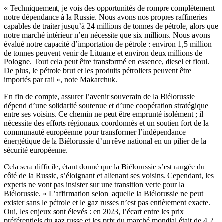
« Techniquement, je vois des opportunités de rompre complètement
notre dépendance à la Russie. Nous avons nos propres raffineries
capables de traiter jusqu’à 24 millions de tonnes de pétrole, alors que
notre marché intérieur n’en nécessite que six millions. Nous avons
évalué notre capacité d’importation de pétrole : environ 1,5 million
de tonnes peuvent venir de Lituanie et environ deux millions de
Pologne. Tout cela peut être transformé en essence, diesel et fioul.
De plus, le pétrole brut et les produits pétroliers peuvent être
importés par rail », note Makarchuk.
En fin de compte, assurer l’avenir souverain de la Biélorussie
dépend d’une solidarité soutenue et d’une coopération stratégique
entre ses voisins. Ce chemin ne peut être emprunté isolément ; il
nécessite des efforts régionaux coordonnés et un soutien fort de la
communauté européenne pour transformer l’indépendance
énergétique de la Biélorussie d’un rêve national en un pilier de la
sécurité européenne.
Cela sera difficile, étant donné que la Biélorussie s’est rangée du
côté de la Russie, s’éloignant et alienant ses voisins. Cependant, les
experts ne vont pas insister sur une transition verte pour la
Biélorussie. « L’affirmation selon laquelle la Biélorussie ne peut
exister sans le pétrole et le gaz russes n’est pas entièrement exacte.
Oui, les enjeux sont élevés : en 2023, l’écart entre les prix
préférentiels du gaz russe et les prix du marché mondial était de 4,2