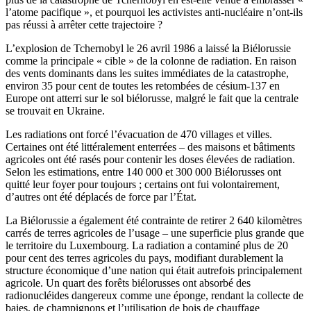
l’atome pacifique », et pourquoi les activistes anti-nucléaire n’ont-ils
pas réussi à arrêter cette trajectoire ?
L’explosion de Tchernobyl le 26 avril 1986 a laissé la Biélorussie
comme la principale « cible » de la colonne de radiation. En raison
des vents dominants dans les suites immédiates de la catastrophe,
environ 35 pour cent de toutes les retombées de césium-137 en
Europe ont atterri sur le sol biélorusse, malgré le fait que la centrale
se trouvait en Ukraine.
Les radiations ont forcé l’évacuation de 470 villages et villes.
Certaines ont été littéralement enterrées – des maisons et bâtiments
agricoles ont été rasés pour contenir les doses élevées de radiation.
Selon les estimations, entre 140 000 et 300 000 Biélorusses ont
quitté leur foyer pour toujours ; certains ont fui volontairement,
d’autres ont été déplacés de force par l’État.
La Biélorussie a également été contrainte de retirer 2 640 kilomètres
carrés de terres agricoles de l’usage – une superficie plus grande que
le territoire du Luxembourg. La radiation a contaminé plus de 20
pour cent des terres agricoles du pays, modifiant durablement la
structure économique d’une nation qui était autrefois principalement
agricole. Un quart des forêts biélorusses ont absorbé des
radionucléides dangereux comme une éponge, rendant la collecte de
baies, de champignons et l’utilisation de bois de chauffage