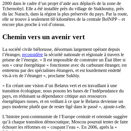
2000 dans le cadre d’un projet d’aide aux déplacés de la zone de
Tchernobyl. Elle a été installée près du village de Stakhoutsy, près
du lac Narach, dans la région la plus préservée du pays. Par la route,
elle se trouve à seulement 60 kilomètres de la centrale BelNPP – et
encore plus proche à vol d’oiseau.
Chemin vers un avenir vert
La société civile biélorusse, désormais largement opérant depuis
l’étranger,
reconsidère
la sécurité nationale et régionale à travers le
prisme de l’énergie. « Il est impossible de construire un État libre si
son « cœur énergétique » fonctionne avec du carburant étranger, est
entretenu par des spécialistes étrangers, et est lourdement endetté
vis-à-vis de l’étranger », proclame Sukhiy.
« En créant une vision d’un Belarus vert et en travaillant à une
transition écologique, nous posons les bases de l’indépendance du
pays, en réduisant sa dépendance critique aux ressources
énergétiques russes, et en veillant à ce que le Belarus devienne un
pays moderne plutôt que de rester figé dans le passé », ajoute-t-elle.
L’histoire post-communiste de l’Europe centrale et orientale suggère
qu’à chaque transition démocratique, Moscou pourrait tenter de faire
échouer les réformes en « coupant l’eau ». En 2006, après la «