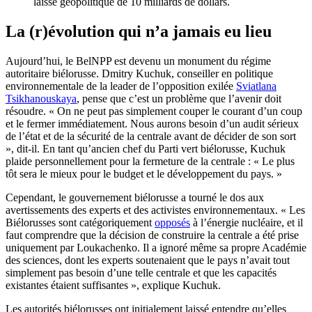
laisse géopolitique de 10 milliards de dollars.
La (r)évolution qui n’a jamais eu lieu
Aujourd’hui, le BelNPP est devenu un monument du régime
autoritaire biélorusse. Dmitry Kuchuk, conseiller en politique
environnementale de la leader de l’opposition exilée
Sviatlana
Tsikhanouskaya
, pense que c’est un problème que l’avenir doit
résoudre. « On ne peut pas simplement couper le courant d’un coup
et le fermer immédiatement. Nous aurons besoin d’un audit sérieux
de l’état et de la sécurité de la centrale avant de décider de son sort
», dit-il. En tant qu’ancien chef du Parti vert biélorusse, Kuchuk
plaide personnellement pour la fermeture de la centrale : « Le plus
tôt sera le mieux pour le budget et le développement du pays. »
Cependant, le gouvernement biélorusse a tourné le dos aux
avertissements des experts et des activistes environnementaux. « Les
Biélorusses sont catégoriquement
opposés
à l’énergie nucléaire, et il
faut comprendre que la décision de construire la centrale a été prise
uniquement par Loukachenko. Il a ignoré même sa propre Académie
des sciences, dont les experts soutenaient que le pays n’avait tout
simplement pas besoin d’une telle centrale et que les capacités
existantes étaient suffisantes », explique Kuchuk.
Les autorités biélorusses ont initialement laissé entendre qu’elles