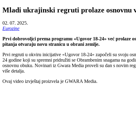
Mladi ukrajinski regruti prolaze osnovn
02. 07. 2025.
Eurozine
Prvi dobrovoljci prema programu «Ugovor 18-24» već prolaze os
pitanja otvaraju novu stranicu u obrani zemlje.
Prvi regruti u okviru inicijative «Ugovor 18-24» započeli su svoju
24 godine koji su spremni pridružiti se Obrambenim snagama na godin
osnovnu obuku. Novinari iz Gwara Media proveli su dan s novim regruti
više detalja.
Ovaj video izvještaj proizvela je GWARA Media.