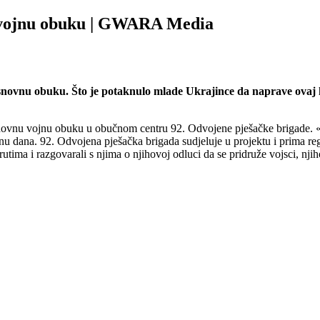
u vojnu obuku | GWARA Media
novnu obuku. Što je potaknulo mlade Ukrajince da naprave ovaj k
 osnovnu vojnu obuku u obučnom centru 92. Odvojene pješačke brigade.
u dana. 92. Odvojena pješačka brigada sudjeluje u projektu i prima re
ma i razgovarali s njima o njihovoj odluci da se pridruže vojsci, njih