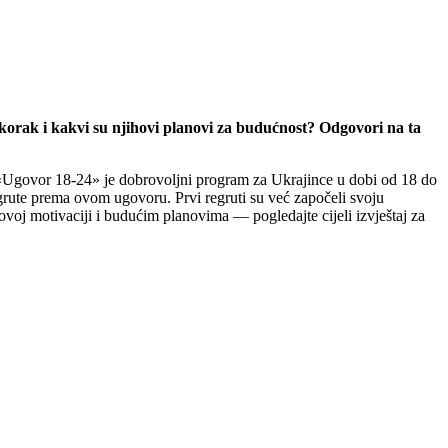
orak i kakvi su njihovi planovi za budućnost? Odgovori na ta
 «Ugovor 18-24» je dobrovoljni program za Ukrajince u dobi od 18 do
grute prema ovom ugovoru. Prvi regruti su već započeli svoju
ovoj motivaciji i budućim planovima — pogledajte cijeli izvještaj za