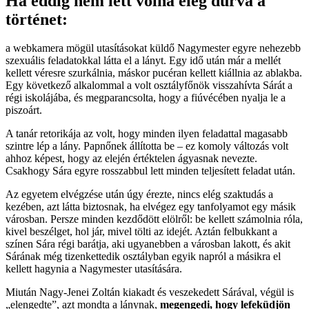
Ha eddig nem lett volna elég durva a
történet:
a webkamera mögül utasításokat küldő Nagymester egyre nehezebb
szexuális feladatokkal látta el a lányt. Egy idő után már a mellét
kellett véresre szurkálnia, máskor pucéran kellett kiállnia az ablakba.
Egy következő alkalommal a volt osztályfőnök visszahívta Sárát a
régi iskolájába, és megparancsolta, hogy a fiúvécében nyalja le a
piszoárt.
A tanár retorikája az volt, hogy minden ilyen feladattal magasabb
szintre lép a lány. Papnőnek állította be – ez komoly változás volt
ahhoz képest, hogy az elején értéktelen ágyasnak nevezte.
Csakhogy Sára egyre rosszabbul lett minden teljesített feladat után.
Az egyetem elvégzése után úgy érezte, nincs elég szaktudás a
kezében, azt látta biztosnak, ha elvégez egy tanfolyamot egy másik
városban. Persze minden kezdődött elölről: be kellett számolnia róla,
kivel beszélget, hol jár, mivel tölti az idejét. Aztán felbukkant a
színen Sára régi barátja, aki ugyanebben a városban lakott, és akit
Sárának még tizenkettedik osztályban egyik napról a másikra el
kellett hagynia a Nagymester utasítására.
Miután Nagy-Jenei Zoltán kiakadt és veszekedett Sárával, végül is
„elengedte”, azt mondta a lánynak,
megengedi, hogy lefeküdjön