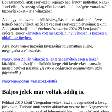
Lovagrendből, akik szervezett „lejárató hadjáratot” indítottak Nagy-
Jenei ellen, és ország-világ előtt keresték a bűnösségére vonatkozó
bizonyítékokat – írja válaszában.
A tanügyi rendszeren belüli kivizsgálások nem találtak rá nézve
terhelő bizonyítékot, az őt ért vádakat szervezett pletykának tekinti.
A „lejárató hadjáratot” értelmezése szerint 2024-25-ben járatták
csúcsra, ekkor
kénytelen volt megszólalni nyilvánosan is közösségi
oldalán az ügyben.
Arra, hogy van-e hatósági kivizsgálás folyamatban ellene,
megtagadta a válaszadást.
Nagy-Jenei Zoltán válaszát teljes
terjedelmében
ezen a linken
közöljük, a másodjára elküldött kiegészítő kérdéseket a sorszám
mellett betűvel jeleztük.
(A cikk a beágyazott dokumentum után
folytatódik.)
NagyJeneiZoltan_valaszok
Letöltés
Baljós jelek már voltak addig is.
Például 2010 körül Visegrádon vettek részt a lovagrenddel a lovagi
játékokon. Tudomásunk szerint akkoriban vezette be a Nagymester
a szabályt, hogy nem szabad fehérneműt húzni, mert a középkorban