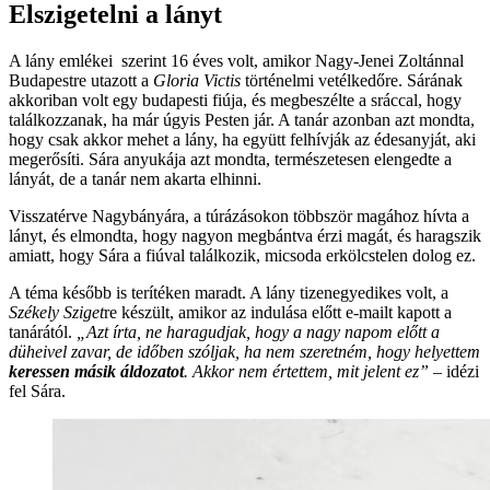
Elszigetelni a lányt
A lány emlékei szerint 16 éves volt, amikor Nagy-Jenei Zoltánnal
Budapestre utazott a
Gloria Victis
történelmi vetélkedőre. Sárának
akkoriban volt egy budapesti fiúja, és megbeszélte a sráccal, hogy
találkozzanak, ha már úgyis Pesten jár. A tanár azonban azt mondta,
hogy csak akkor mehet a lány, ha együtt felhívják az édesanyját, aki
megerősíti. Sára anyukája azt mondta, természetesen elengedte a
lányát, de a tanár nem akarta elhinni.
Visszatérve Nagybányára, a túrázásokon többször magához hívta a
lányt, és elmondta, hogy nagyon megbántva érzi magát, és haragszik
amiatt, hogy Sára a fiúval találkozik, micsoda erkölcstelen dolog ez.
A téma később is terítéken maradt. A lány tizenegyedikes volt, a
Székely Sziget
re készült, amikor az indulása előtt e-mailt kapott a
tanárától.
„Azt írta, ne haragudjak, hogy a nagy napom előtt a
düheivel zavar, de időben szóljak, ha nem szeretném, hogy helyettem
keressen másik áldozatot
. Akkor nem értettem, mit jelent ez”
– idézi
fel Sára.