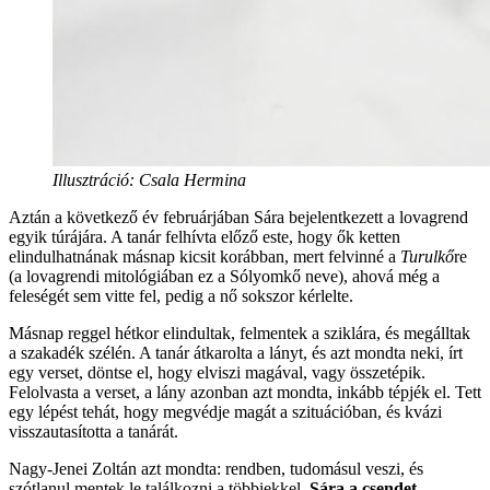
Illusztráció: Csala Hermina
Aztán a következő év februárjában Sára bejelentkezett a lovagrend
egyik túrájára. A tanár felhívta előző este, hogy ők ketten
elindulhatnának másnap kicsit korábban, mert felvinné a
Turulkő
re
(a lovagrendi mitológiában ez a Sólyomkő neve), ahová még a
feleségét sem vitte fel, pedig a nő sokszor kérlelte.
Másnap reggel hétkor elindultak, felmentek a sziklára, és megálltak
a szakadék szélén. A tanár átkarolta a lányt, és azt mondta neki, írt
egy verset, döntse el, hogy elviszi magával, vagy összetépik.
Felolvasta a verset, a lány azonban azt mondta, inkább tépjék el. Tett
egy lépést tehát, hogy megvédje magát a szituációban, és kvázi
visszautasította a tanárát.
Nagy-Jenei Zoltán azt mondta: rendben, tudomásul veszi, és
szótlanul mentek le találkozni a többiekkel.
Sára a csendet