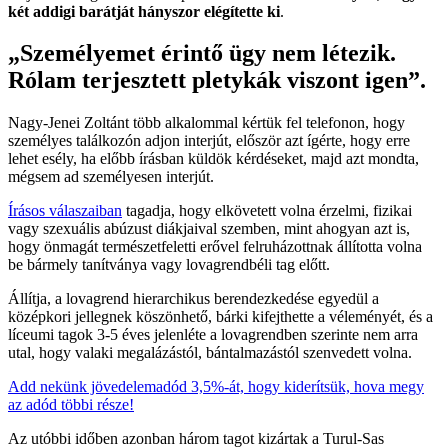
két addigi barátját hányszor elégítette ki
.
„Személyemet érintő ügy nem létezik.
Rólam terjesztett pletykák viszont igen”.
Nagy-Jenei Zoltánt több alkalommal kértük fel telefonon, hogy
személyes találkozón adjon interjút, először azt ígérte, hogy erre
lehet esély, ha előbb írásban küldök kérdéseket, majd azt mondta,
mégsem ad személyesen interjút.
Írásos válaszaiban
tagadja, hogy elkövetett volna érzelmi, fizikai
vagy szexuális abúzust diákjaival szemben, mint ahogyan azt is,
hogy önmagát természetfeletti erővel felruházottnak állította volna
be bármely tanítványa vagy lovagrendbéli tag előtt.
Állítja, a lovagrend hierarchikus berendezkedése egyedül a
középkori jellegnek köszönhető, bárki kifejthette a véleményét, és a
líceumi tagok 3-5 éves jelenléte a lovagrendben szerinte nem arra
utal, hogy valaki megalázástól, bántalmazástól szenvedett volna.
Add nekünk jövedelemadód 3,5%-át, hogy kiderítsük, hova megy
az adód többi része!
Az utóbbi időben azonban három tagot kizártak a Turul-Sas