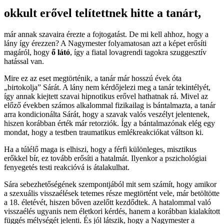
okkult erővel telítettnek hitte a tanárt,
már annak szavaira érezte a fojtogatást.
De mi kell ahhoz, hogy a
lány így érezzen? A Nagymester folyamatosan azt a képet erősíti
magáról, hogy
ő látó
, így a fiatal lovagrendi tagokra szuggesztív
hatással van.
Mire ez az eset megtörténik, a tanár már hosszú évek óta
„birtokolja” Sárát. A lány nem kérdőjelezi meg a tanár tekintélyét,
így annak kiejtett szavai hipnotikus erővel hathatnak rá. Mivel az
előző években számos alkalommal fizikailag is bántalmazta, a tanár
arra kondicionálta Sárát, hogy a szavak valós veszélyt jelentenek,
hiszen korábban érték már retorziók. Így a bántalmazónak elég egy
mondat, hogy a testben traumatikus emlékreakciókat váltson ki.
Ha a túlélő maga is elhiszi, hogy a férfi különleges, misztikus
erőkkel bír, ez tovább erősíti a hatalmát. Ilyenkor a pszichológiai
fenyegetés testi reakcióvá is átalakulhat.
Sára sebezhetőségének szempontjából mit sem számít, hogy amikor
a szexuális visszaélések tetemes része megtörtént vele, már betöltötte
a 18. életévét, hiszen bőven azelőtt kezdődtek. A hatalommal való
visszaélés ugyanis nem életkori kérdés, hanem a korábban kialakított
függés mélységét jelenti. És jól látszik, hogy a Nagymester a