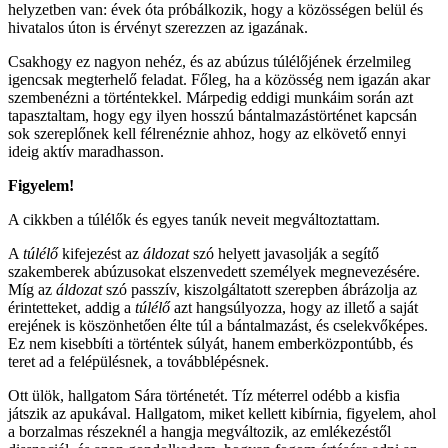
helyzetben van: évek óta próbálkozik, hogy a közösségen belül és
hivatalos úton is érvényt szerezzen az igazának.
Csakhogy ez nagyon nehéz, és az abúzus túlélőjének érzelmileg
igencsak megterhelő feladat. Főleg, ha a közösség nem igazán akar
szembenézni a történtekkel. Márpedig eddigi munkáim során azt
tapasztaltam, hogy egy ilyen hosszú bántalmazástörténet kapcsán
sok szereplőnek kell félrenéznie ahhoz, hogy az elkövető ennyi
ideig aktív maradhasson.
Figyelem!
A cikkben a túlélők és egyes tanúk neveit megváltoztattam.
A
túlélő
kifejezést az
áldozat
szó helyett javasolják a segítő
szakemberek abúzusokat elszenvedett személyek megnevezésére.
Míg az
áldozat
szó passzív, kiszolgáltatott szerepben ábrázolja az
érintetteket, addig a
túlélő
azt hangsúlyozza, hogy az illető a saját
erejének is köszönhetően élte túl a bántalmazást, és cselekvőképes.
Ez nem kisebbíti a történtek súlyát, hanem emberközpontúbb, és
teret ad a felépülésnek, a továbblépésnek.
Ott ülök, hallgatom Sára történetét. Tíz méterrel odébb a kisfia
játszik az apukával. Hallgatom, miket kellett kibírnia, figyelem, ahol
a borzalmas részeknél a hangja megváltozik, az emlékezéstől