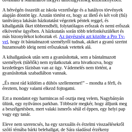
A hétvégén összeült az iskola vezetősége és a hatályos törvények
alapján döntött így. Azután történt ez, hogy az illető és két volt (fiú)
tanítványa lakásán házkutatást végeztek péntek reggel, és
kihallgatták őket többrendbéli, folytatólagos erőszak és nemi erőszak
elkövetése ügyében. A házkutatás során több telefonkészüléket és
más bizonyítékot koboztak el.
Az ügyészség azt közölte a Pro Tv-
vel
, hogy öt bántalmazott személyről tudnak, akiket a gyanú szerint
huzamosabb ideig nemi erőszaknak vetettek alá.
A kihallgatások után sem a gyanúsítottak, sem a bántalmazott
személyek (túlélők) nem nyilatkoztak arra hivatkozva, hogy
kezdetleges fázisban van az ügy. Vádemelés nem történt, a
gyanúsítottak szabadlábon vannak.
„És most rád küldöm a dühös szellememet!” – mondta a férfi, és
éreztem, hogy valami elkezd fojtogatni.
Ezt a mondatot egy harmincas nő osztja meg velem, Nagybányán
ülünk, egy nyilvános parkban. Többször megkér, hogy álljunk meg
a beszélgetésben, mert valaki ismerős sétál el éppen, egy helyi pap
vagy egy tanár.
Eleve nem szerencsés, ha egy szexuális és érzelmi visszaélésekről
szóló témába bárki belehallgat, de Sára ráadásul érzékeny