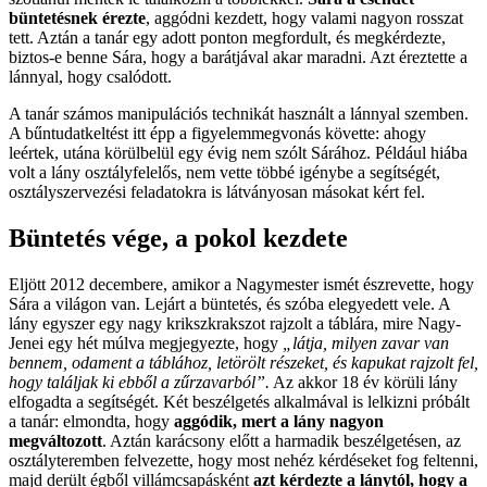
büntetésnek érezte
, aggódni kezdett, hogy valami nagyon rosszat
tett. Aztán a tanár egy adott ponton megfordult, és megkérdezte,
biztos-e benne Sára, hogy a barátjával akar maradni. Azt éreztette a
lánnyal, hogy csalódott.
A tanár számos manipulációs technikát használt a lánnyal szemben.
A bűntudatkeltést itt épp a figyelemmegvonás követte: ahogy
leértek, utána körülbelül egy évig nem szólt Sárához. Például hiába
volt a lány osztályfelelős, nem vette többé igénybe a segítségét,
osztályszervezési feladatokra is látványosan másokat kért fel.
Büntetés vége, a pokol kezdete
Eljött 2012 decembere, amikor a Nagymester ismét észrevette, hogy
Sára a világon van. Lejárt a büntetés, és szóba elegyedett vele. A
lány egyszer egy nagy krikszkrakszot rajzolt a táblára, mire Nagy-
Jenei egy hét múlva megjegyezte, hogy
„látja, milyen zavar van
bennem, odament a táblához, letörölt részeket, és kapukat rajzolt fel,
hogy találjak ki ebből a zűrzavarból”.
Az akkor 18 év körüli lány
elfogadta a segítségét. Két beszélgetés alkalmával is lelkizni próbált
a tanár: elmondta, hogy
aggódik, mert a lány nagyon
megváltozott
. Aztán karácsony előtt a harmadik beszélgetésen, az
osztályteremben felvezette, hogy most nehéz kérdéseket fog feltenni,
majd derült égből villámcsapásként
azt kérdezte a lánytól, hogy a