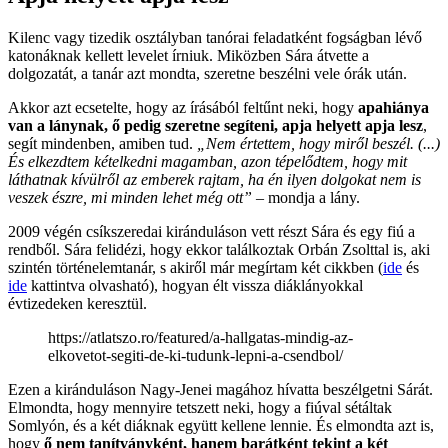
Kilenc vagy tizedik osztályban tanórai feladatként fogságban lévő
katonáknak kellett levelet írniuk. Miközben Sára átvette a
dolgozatát, a tanár azt mondta, szeretne beszélni vele órák után.
Akkor azt ecsetelte, hogy az írásából feltűnt neki, hogy
apahiánya
van a lánynak, ő pedig szeretne segíteni, apja helyett apja lesz
,
segít mindenben, amiben tud.
„Nem értettem, hogy miről beszél. (...)
És elkezdtem kételkedni magamban, azon tépelődtem, hogy mit
láthatnak kívülről az emberek rajtam, ha én ilyen dolgokat nem is
veszek észre, mi minden lehet még ott”
– mondja a lány.
2009 végén csíkszeredai kiránduláson vett részt Sára és egy fiú a
rendből. Sára felidézi, hogy ekkor találkoztak Orbán Zsolttal is, aki
szintén történelemtanár, s akiről már megírtam két cikkben (
ide
és
ide
kattintva olvasható), hogyan élt vissza diáklányokkal
évtizedeken keresztül.
https://atlatszo.ro/featured/a-hallgatas-mindig-az-
elkovetot-segiti-de-ki-tudunk-lepni-a-csendbol/
Ezen a kiránduláson Nagy-Jenei magához hívatta beszélgetni Sárát.
Elmondta, hogy mennyire tetszett neki, hogy a fiúval sétáltak
Somlyón, és a két diáknak együtt kellene lennie. És elmondta azt is,
hogy
ő nem tanítványként, hanem barátként tekint a két