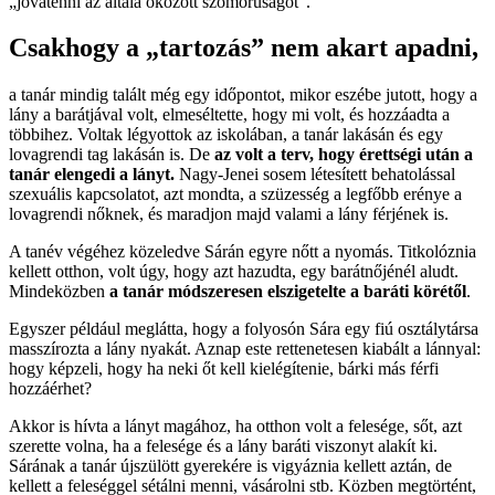
„jóvátenni az általa okozott szomorúságot”.
Csakhogy a „tartozás” nem akart apadni,
a tanár mindig talált még egy időpontot, mikor eszébe jutott, hogy a
lány a barátjával volt, elmeséltette, hogy mi volt, és hozzáadta a
többihez. Voltak légyottok az iskolában, a tanár lakásán és egy
lovagrendi tag lakásán is. De
az volt a terv, hogy érettségi után a
tanár elengedi a lányt.
Nagy-Jenei sosem létesített behatolással
szexuális kapcsolatot, azt mondta, a szüzesség a legfőbb erénye a
lovagrendi nőknek, és maradjon majd valami a lány férjének is.
A tanév végéhez közeledve Sárán egyre nőtt a nyomás. Titkolóznia
kellett otthon, volt úgy, hogy azt hazudta, egy barátnőjénél aludt.
Mindeközben
a tanár módszeresen elszigetelte a baráti körétől
.
Egyszer például meglátta, hogy a folyosón Sára egy fiú osztálytársa
masszírozta a lány nyakát. Aznap este rettenetesen kiabált a lánnyal:
hogy képzeli, hogy ha neki őt kell kielégítenie, bárki más férfi
hozzáérhet?
Akkor is hívta a lányt magához, ha otthon volt a felesége, sőt, azt
szerette volna, ha a felesége és a lány baráti viszonyt alakít ki.
Sárának a tanár újszülött gyerekére is vigyáznia kellett aztán, de
kellett a feleséggel sétálni menni, vásárolni stb. Közben megtörtént,