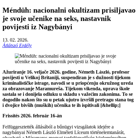
Méndüh: nacionalni okultizam prisiljavao
je svoje učenike na seks, nastavnik
povijesti iz Nagybányi
13. 02. 2026.
Átlátszó Erdély
Ažuriranje 16. veljače 2026. godine, Németh László, profesor
povijesti u Velikoj Britaniji, suspendiran je s dužnosti tijekom
kriminalističke istrage, navodi se u priopćenju okružnog ureda
za obrazovanje Maramureša. Tijekom vikenda, uprava škole
sastala se i donijela odluku u skladu s važećim zakonima. To se
dogodilo nakon što su u petak ujutro izvršili pretragu stana tog
i dvojice bivših (muških) učenika te ih ispitivali [&hellip;]
Frissítés 2026. február 16-án
Felfüggesztették állásából a bűnügyi vizsgálatok idejére a
nagybányai Németh László Elméleti Líceum történelemtanárát,
olvasható a Máramaros megyei tanfelügyelőség közleményében.