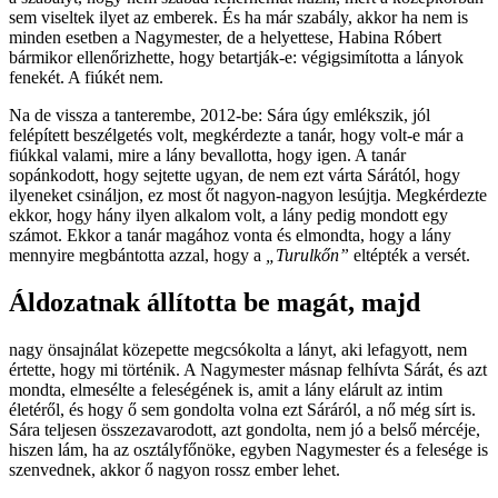
sem viseltek ilyet az emberek. És ha már szabály, akkor ha nem is
minden esetben a Nagymester, de a helyettese, Habina Róbert
bármikor ellenőrizhette, hogy betartják-e: végigsimította a lányok
fenekét. A fiúkét nem.
Na de vissza a tanterembe, 2012-be: Sára úgy emlékszik, jól
felépített beszélgetés volt, megkérdezte a tanár, hogy volt-e már a
fiúkkal valami, mire a lány bevallotta, hogy igen. A tanár
sopánkodott, hogy sejtette ugyan, de nem ezt várta Sárától, hogy
ilyeneket csináljon, ez most őt nagyon-nagyon lesújtja. Megkérdezte
ekkor, hogy hány ilyen alkalom volt, a lány pedig mondott egy
számot. Ekkor a tanár magához vonta és elmondta, hogy a lány
mennyire megbántotta azzal, hogy a
„Turulkőn”
eltépték a versét.
Áldozatnak állította be magát, majd
nagy önsajnálat közepette megcsókolta a lányt, aki lefagyott, nem
értette, hogy mi történik. A Nagymester másnap felhívta Sárát, és azt
mondta, elmesélte a feleségének is, amit a lány elárult az intim
életéről, és hogy ő sem gondolta volna ezt Sáráról, a nő még sírt is.
Sára teljesen összezavarodott, azt gondolta, nem jó a belső mércéje,
hiszen lám, ha az osztályfőnöke, egyben Nagymester és a felesége is
szenvednek, akkor ő nagyon rossz ember lehet.