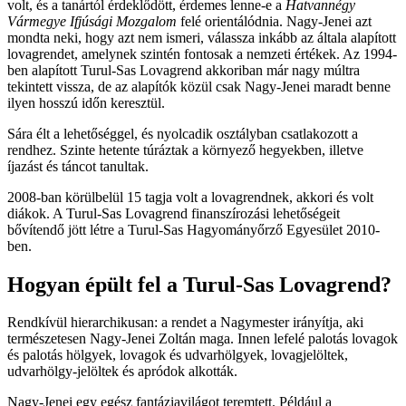
volt, és a tanártól érdeklődött, érdemes lenne-e a
Hatvannégy
Vármegye Ifjúsági Mozgalom
felé orientálódnia. Nagy-Jenei azt
mondta neki, hogy azt nem ismeri, válassza inkább az általa alapított
lovagrendet, amelynek szintén fontosak a nemzeti értékek. Az 1994-
ben alapított Turul-Sas Lovagrend akkoriban már nagy múltra
tekintett vissza, de az alapítók közül csak Nagy-Jenei maradt benne
ilyen hosszú időn keresztül.
Sára élt a lehetőséggel, és nyolcadik osztályban csatlakozott a
rendhez. Szinte hetente túráztak a környező hegyekben, illetve
íjazást és táncot tanultak.
2008-ban körülbelül 15 tagja volt a lovagrendnek, akkori és volt
diákok. A Turul-Sas Lovagrend finanszírozási lehetőségeit
bővítendő jött létre a Turul-Sas Hagyományőrző Egyesület 2010-
ben.
Hogyan épült fel a Turul-Sas Lovagrend?
Rendkívül hierarchikusan: a rendet a Nagymester irányítja, aki
természetesen Nagy-Jenei Zoltán maga. Innen lefelé palotás lovagok
és palotás hölgyek, lovagok és udvarhölgyek, lovagjelöltek,
udvarhölgy-jelöltek és apródok alkották.
Nagy-Jenei egy egész fantáziavilágot teremtett. Például a