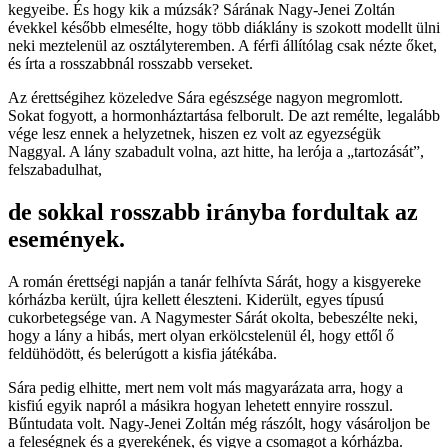
kegyeibe. És hogy kik a múzsák? Sárának Nagy-Jenei Zoltán
évekkel később elmesélte, hogy több diáklány is szokott modellt ülni
neki meztelenül az osztályteremben. A férfi állítólag csak nézte őket,
és írta a rosszabbnál rosszabb verseket.
Az érettségihez közeledve Sára egészsége nagyon megromlott.
Sokat fogyott, a hormonháztartása felborult. De azt remélte, legalább
vége lesz ennek a helyzetnek, hiszen ez volt az egyezségük
Naggyal. A lány szabadult volna, azt hitte, ha lerója a „tartozását”,
felszabadulhat,
de sokkal rosszabb irányba fordultak az
események.
A román érettségi napján a tanár felhívta Sárát, hogy a kisgyereke
kórházba került, újra kellett éleszteni. Kiderült, egyes típusú
cukorbetegsége van. A Nagymester Sárát okolta, bebeszélte neki,
hogy a lány a hibás, mert olyan erkölcstelenül él, hogy ettől ő
feldühödött, és belerúgott a kisfia játékába.
Sára pedig elhitte, mert nem volt más magyarázata arra, hogy a
kisfiú egyik napról a másikra hogyan lehetett ennyire rosszul.
Bűntudata volt. Nagy-Jenei Zoltán még rászólt, hogy vásároljon be
a feleségnek és a gyerekének, és vigye a csomagot a kórházba.