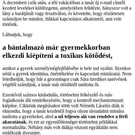
A decemberi csók után, a téli vakációban a tanár új e-mail címről
kezdett leveleket küldözgetni, amelyekben felidézte, hányszor volt a
lány a barátjánál vagy fesztiválon, és követelte, hogy részletesen
számoljon be minden, fiúkkal kapcsolatos alkalomról, ami vele
történik.
Láthatjuk, hogy
a bántalmazó már gyermekkorban
elkezdi kiépíteni a toxikus kötődést,
amikor a gyerek személyiségfejlődésébe is bele tud nyúlni. Ilyenkor
sérül a gyerek identitása, önértékelése és kapcsolati mintázatai. Nem
feledhetjük, hogy bár a groomingot csak Sára tizedikes tanévének
végétől számítjuk, a tanár már ötödiktől tanította őt.
Ezenkívül számos kirándulás, történelmi felkészítő és más
foglalkozás állt rendelkezésére, hogy a kontroll mechanizmusait
kiépítse. Cikkünk megírásakor több volt Németh Lászlós diák is
elmondta, hogy a tanár kezdettől fogva olyan társadalmi mintára
tanította a gyerekeket, ahol
a nő teljesen alá van rendelve a férfi
akaratának
, és ezt az egyenlőtlenséget történelmi példákkal
normalizálta. Néhány más volt diákja viszont egyáltalán nem
emlékszik ilyesmire.