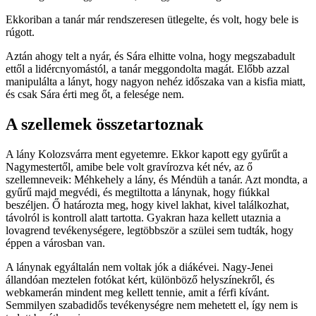
Ekkoriban a tanár már rendszeresen ütlegelte, és volt, hogy bele is
rúgott.
Aztán ahogy telt a nyár, és Sára elhitte volna, hogy megszabadult
ettől a lidércnyomástól, a tanár meggondolta magát. Előbb azzal
manipulálta a lányt, hogy nagyon nehéz időszaka van a kisfia miatt,
és csak Sára érti meg őt, a felesége nem.
A szellemek összetartoznak
A lány Kolozsvárra ment egyetemre. Ekkor kapott egy gyűrűt a
Nagymestertől, amibe bele volt gravírozva két név, az ő
szellemneveik: Méhkehely a lány, és Méndüh a tanár. Azt mondta, a
gyűrű majd megvédi, és megtiltotta a lánynak, hogy fiúkkal
beszéljen. Ő határozta meg, hogy kivel lakhat, kivel találkozhat,
távolról is kontroll alatt tartotta. Gyakran haza kellett utaznia a
lovagrend tevékenységere, legtöbbször a szülei sem tudták, hogy
éppen a városban van.
A lánynak egyáltalán nem voltak jók a diákévei. Nagy-Jenei
állandóan meztelen fotókat kért, különböző helyszínekről, és
webkamerán mindent meg kellett tennie, amit a férfi kívánt.
Semmilyen szabadidős tevékenységre nem mehetett el, így nem is