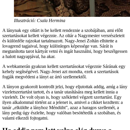
Illusztráció: Csala Hermina
A lánynak egy oltárt is be kellett rendeznie a szobájában, ami előtt
szertartásokat kellett végeznie. Az oltár a Nagymester versrészleteit
és különféle rajzokat tartalmazott. Nagy-Jenei Zoltán elhitette a
lovagrend tagjaival, hogy különleges képessége van. Sárát is
megtanította tarot kártyát vetni és ingát használni, hogy beszélgessen
a halott nagyapjával, ha akar.
A webkamerán gyakran kellett szertartásokat végeznie Sárának egy
kehely segítségével. Nagy-Jenei azt mondta, ezek a szertartások
fogják megvédeni a lányt az ártó szellemektől.
A lányon gyakorolt kontrollt jelzi, hogy eljutottak addig, amíg a lány
vizeletszertartást tartott, és a tanár utasítására meg kellett innia a
vizeletét. De volt olyan is, hogy széklettel végzett szertartást. Egy
ilyen alkalommal történt az a jelenet is, amivel a cikket kezdtem: a
tanár „elküldte a lányhoz Méndüht”, azaz a haragos szellemét, a
lány pedig úgy észlelte, hogy valóban besötétedik a szobában, és
valami elkezdi fojtogatni.