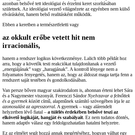
azonban belsővé tett ideológiai és érzelmi keret szorításában
születnek. Az ideológiai vezető világnézete az egyénben nem külső
elvárásként, hanem belső realitásként működik.
Ebben a keretben a természetfeletti vagy
az okkult erőbe vetett hit nem
irracionális,
hanem a rendszer logikus következménye. Lalich több példát hoz
arra, hogy a követők testi reakciókat tulajdonítanak a vezető
„energiájának” vagy „haragjának”. A kontroll lényege nem a
folyamatos fenyegetés, hanem az, hogy az áldozat maga tartja fenn a
rendszert saját testében és gondolkodásában.
Van persze bőven magyar szakirodalom is, ahonnan érteni lehet Sára
és a Nagymester viszonyát. Ferenczi Sándor
Nyelvzavar a felnőttek
és a gyermek között
című, alapműnek számító szövegében írja le az
azonosulást az agresszorral
. A gyermek – vagy alárendelt
helyzetben lévő fiatal –
a túlélés érdekében belsővé teszi az
elkövető logikáját, hangját és szabályait
. Ez nem tudatos döntés,
hanem adaptív válasz egy feldolgozhatatlan hatalmi helyzetre.
Ez az elmélet segít hozzá annak megértéséhez, hogyan válhat egy