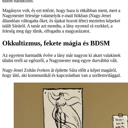
tudott barátkozni.
Magányos volt, és ezt tetézte, hogy haza is ritkábban ment, mert a
Nagymester felesége valamelyik e-mail fiókban (Nagy-Jenei
állandóan váltogatta őket, és újakat hozott létre) meztelen képeket
talált Sáráról. A tanár azt mondta, a lány nyomul rá ezekkel, a
feleség meg úgy tűnik, elfogadta a magyarázatot.
Okkultizmus, fekete mágia és BDSM
Az egyetem harmadik évére a lány már nagyon ki akart valakinek
tálalni erről az egészről, a Nagymester meg egyre durvábbá vált.
Nagy-Jenei Zoltán éveken át építette Sára előtt a képet magáról,
hogy látó, aki kommunikál és kapcsolatban van a szellemvilággal.