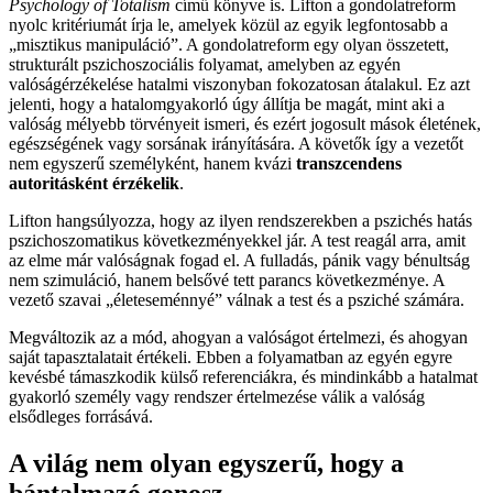
Psychology of Totalism
című könyve is. Lifton a gondolatreform
nyolc kritériumát írja le, amelyek közül az egyik legfontosabb a
„misztikus manipuláció”. A gondolatreform egy olyan összetett,
strukturált pszichoszociális folyamat, amelyben az egyén
valóságérzékelése hatalmi viszonyban fokozatosan átalakul. Ez azt
jelenti, hogy a hatalomgyakorló úgy állítja be magát, mint aki a
valóság mélyebb törvényeit ismeri, és ezért jogosult mások életének,
egészségének vagy sorsának irányítására. A követők így a vezetőt
nem egyszerű személyként, hanem kvázi
transzcendens
autoritásként érzékelik
.
Lifton hangsúlyozza, hogy az ilyen rendszerekben a pszichés hatás
pszichoszomatikus következményekkel jár. A test reagál arra, amit
az elme már valóságnak fogad el. A fulladás, pánik vagy bénultság
nem szimuláció, hanem belsővé tett parancs következménye. A
vezető szavai „életeseménnyé” válnak a test és a psziché számára.
Megváltozik az a mód, ahogyan a valóságot értelmezi, és ahogyan
saját tapasztalatait értékeli. Ebben a folyamatban az egyén egyre
kevésbé támaszkodik külső referenciákra, és mindinkább a hatalmat
gyakorló személy vagy rendszer értelmezése válik a valóság
elsődleges forrásává.
A világ nem olyan egyszerű, hogy a
bántalmazó gonosz,