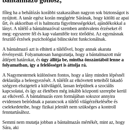
főleg ha a behálózás korábbi szakaszában nagyon sok biztonságot is
nyújtott. A tanár egész korán megígérte Sárának, hogy kitölti az apai
űrt, és akkoriban el is halmozta figyelmességekkel, ajándékokkal a
lányt. A túlélő a bántalmazóval szemben ambivalens érzéseket él
meg: egyszerre fél és kap valamiféle torz törődést. Az egymásnak
feszülő érzések pszichológiai bilincsként funkcionálnak.
A bántalmazó azt is elhiteti a túlélővel, hogy annak akarata
érvényesül. Folyamatosan hangoztatja, hogy a bántalmazott már
átlépett határokat, és
úgy állítja be, mintha önszántából lenne a
folyamatban, így a felelősséget is áttolja rá.
A Nagymesternek különösen fontos, hogy a lány minden lépésnél
deklarálja a beleegyezését. A túlélőt az elkövetett tetteiből fakadó
szégyen elszigeteli a külvilágtól, lassan leépülnek a szociális
kapcsolatai, és így az életében még inkább központi szerepbe kerül
az elkövető. A bántalmazás ezen formájában sokszor annyira
evidensen beíródnak a parancsok a túlélő világérzékelésébe és
cselekedeteibe, hogy fizikai jelenlét nem szükséges a kontroll
fenntartásához.
Semmi nem mutatja jobban a bántalmazás mértékét, mint az, hogy
Sára, aki