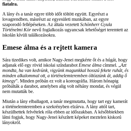
fiatalra.
A lány és a tanár egyre több időt töltött együtt. Egyrészt a
lovagrendben, másrészt az egyesületi munkában, az egyre
szaporodó fellépéseken. Az általa vezetett
Schönherr Gyula
Történelmi Kör
nevű foglalkozás ugyancsak lehetőséget teremtett az
iskolán kívüli találkozásokra.
Emese álma és a rejtett kamera
Sára tizedikes volt, amikor Nagy-Jenei megkérte őt és a húgát, hogy
adjanak elő egy rövid iskolai színdarabot
Emese álma
címmel. „
Azt
mondta, ha van kedvünk, vigyünk magunkkal hosszú fekete ruhát, és
minden alkalommal ott, a történelemteremben öltözzünk át, addig ő
kimegy
”. Minden próbán ez volt a koreográfia. Három hónapig
próbálták a darabot, amelyben alig volt néhány mondat, és végül
nem mutatták be.
Miután a lány elballagott, a tanár megmutatta, hogy tart egy kamerát
a történelemteremben a szekrényben elzárva. A lány attól tart,
készülhettek felvételek róla ebben az időszakban. A későbbiekben
látni fogjuk, hogy Nagy-Jenei készített képeket meztelen kiskorú
lányokról.