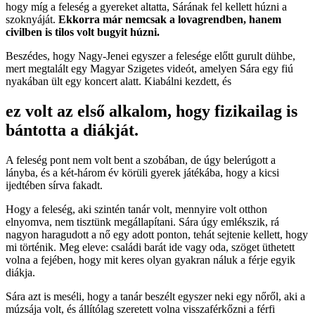
hogy míg a feleség a gyereket altatta, Sárának fel kellett húzni a
szoknyáját.
Ekkorra már nemcsak a lovagrendben, hanem
civilben is tilos volt bugyit húzni.
Beszédes, hogy Nagy-Jenei egyszer a felesége előtt gurult dühbe,
mert megtalált egy Magyar Szigetes videót, amelyen Sára egy fiú
nyakában ült egy koncert alatt. Kiabálni kezdett, és
ez volt az első alkalom, hogy fizikailag is
bántotta a diákját.
A feleség pont nem volt bent a szobában, de úgy belerúgott a
lányba, és a két-három év körüli gyerek játékába, hogy a kicsi
ijedtében sírva fakadt.
Hogy a feleség, aki szintén tanár volt, mennyire volt otthon
elnyomva, nem tisztünk megállapítani. Sára úgy emlékszik, rá
nagyon haragudott a nő egy adott ponton, tehát sejtenie kellett, hogy
mi történik. Meg eleve: családi barát ide vagy oda, szöget üthetett
volna a fejében, hogy mit keres olyan gyakran náluk a férje egyik
diákja.
Sára azt is meséli, hogy a tanár beszélt egyszer neki egy nőről, aki a
múzsája volt, és állítólag szeretett volna visszaférkőzni a férfi