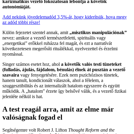
karizmatikus vezető fokozatosan lebontja a követők
autonómiáját.
Add nekünk jövedelemadód 3,5%-át, hogy kiderítsük, hova megy
az adód többi része!
Külön fejezetet szentel annak, amit
„misztikus manipulációnak”
nevez: amikor a vezető természetfeletti, spirituális vagy
„energetikai” erőkkel ruházza fel magát, és ezt a narratívát
következetesen megerősíti rituálékkal, nyelvezettel és érzelmi
nyomással.
Singer számos esetet hoz, ahol
a követők valós testi tüneteket
(fulladás, ájulás, fájdalom, bénulás) élnek át pusztán a vezető
szavaira
vagy fenyegetésére. Ezek nem pszichózisos tünetek,
hanem tanult, kondicionált válaszok, ahol a félelem, a
szuggesztibilitás és az internalizált hatalom egyszerre és együtt
működik. A „hatalom” érzete így belsővé válik, és a vezető fizikai
jelenléte nélkül is hat.
A test reagál arra, amit az elme már
valóságnak fogad el
Segítségemre volt Robert J. Lifton
Thought Reform and the