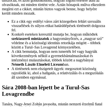
disszociál, és azon gondolkodom, hogyan fogom értésére adni az
olvasóknak, mi minden történt vele. Aztán hónapok múlva elkezdem
megírni ezt a cikket, miután biztos vagyok benne, hogy helyére
került minden mozaik.
Ez a cikk egy erdélyi város zárt közegeiben feltárt szexuális
visszaélések és súlyos etikai határátlépések történetét dolgozza
fel.
Konkrét eseteken keresztül mutatja be, hogyan működtek
szektaszerű mintázatok
a hagyományőrzés, a „magyar szó”
védelme és a közösségi identitás retorikája mögött – többek
között a Turul–Sas Lovagrend környezetében.
A cikk bemutatja, hogyan nem ismerték fel vagy hagyták
következmények nélkül a gyermekbántalmazásokat és
intézményi mulasztásokat, többek között a nagybányai
Németh László Elméleti Líceum
ban.
A történetek nem elszigetelt ügyek: megosztott közösség
rajzolódik ki, ahol a hallgatás, a relativizálás és a megszólalás
áll szemben egymással.
Sára 2008-ban lépett be a Turul-Sas
Lovagrendbe
Tanára, Nagy-Jenei Zoltán javasolta, miután nemzeti érzelmű fiatal