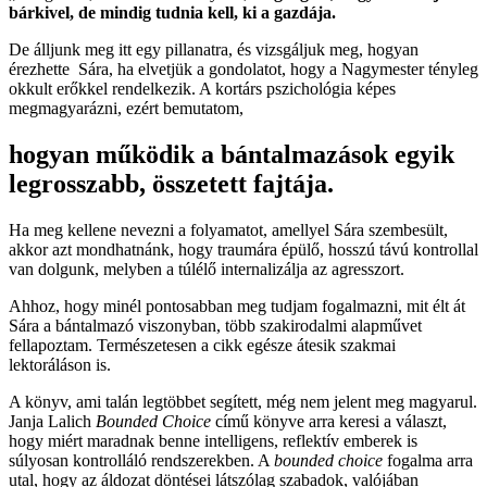
bárkivel, de mindig tudnia kell, ki a gazdája.
De álljunk meg itt egy pillanatra, és vizsgáljuk meg, hogyan
érezhette Sára, ha elvetjük a gondolatot, hogy a Nagymester tényleg
okkult erőkkel rendelkezik. A kortárs pszichológia képes
megmagyarázni, ezért bemutatom,
hogyan működik a bántalmazások egyik
legrosszabb, összetett fajtája.
Ha meg kellene nevezni a folyamatot, amellyel Sára szembesült,
akkor azt mondhatnánk, hogy traumára épülő, hosszú távú kontrollal
van dolgunk, melyben a túlélő internalizálja az agresszort.
Ahhoz, hogy minél pontosabban meg tudjam fogalmazni, mit élt át
Sára a bántalmazó viszonyban, több szakirodalmi alapművet
fellapoztam. Természetesen a cikk egésze átesik szakmai
lektoráláson is.
A könyv, ami talán legtöbbet segített, még nem jelent meg magyarul.
Janja Lalich
Bounded Choice
című könyve arra keresi a választ,
hogy miért maradnak benne intelligens, reflektív emberek is
súlyosan kontrolláló rendszerekben. A
bounded choice
fogalma arra
utal, hogy az áldozat döntései látszólag szabadok, valójában