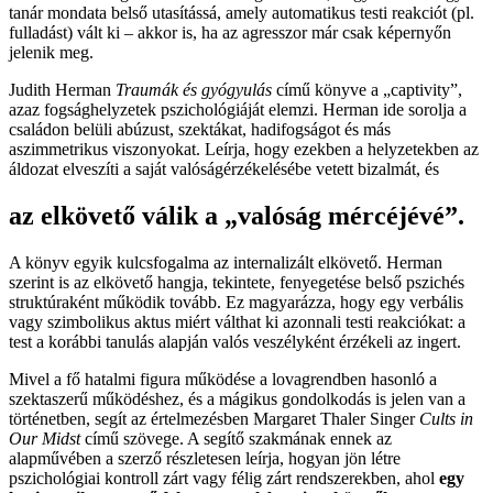
tanár mondata belső utasítássá, amely automatikus testi reakciót (pl.
fulladást) vált ki – akkor is, ha az agresszor már csak képernyőn
jelenik meg.
Judith Herman
Traumák és gyógyulás
című könyve a „captivity”,
azaz fogsághelyzetek pszichológiáját elemzi. Herman ide sorolja a
családon belüli abúzust, szektákat, hadifogságot és más
aszimmetrikus viszonyokat. Leírja, hogy ezekben a helyzetekben az
áldozat elveszíti a saját valóságérzékelésébe vetett bizalmát, és
az elkövető válik a „valóság mércéjévé”.
A könyv egyik kulcsfogalma az internalizált elkövető. Herman
szerint is az elkövető hangja, tekintete, fenyegetése belső pszichés
struktúraként működik tovább. Ez magyarázza, hogy egy verbális
vagy szimbolikus aktus miért válthat ki azonnali testi reakciókat: a
test a korábbi tanulás alapján valós veszélyként érzékeli az ingert.
Mivel a fő hatalmi figura működése a lovagrendben hasonló a
szektaszerű működéshez, és a mágikus gondolkodás is jelen van a
történetben, segít az értelmezésben Margaret Thaler Singer
Cults in
Our Midst
című szövege. A segítő szakmának ennek az
alapművében a szerző részletesen leírja, hogyan jön létre
pszichológiai kontroll zárt vagy félig zárt rendszerekben, ahol
egy