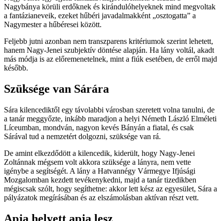
Nagybánya körüli erdőknek és kirándulóhelyeknek mind megvoltak
a fantázianeveik, ezeket hűbéri javadalmakként „osztogatta”
a
Nagymester a hűbéresei között.
Feljebb jutni azonban nem transzparens kritériumok szerint lehetett,
hanem Nagy-Jenei szubjektív döntése alapján. Ha lány voltál, akadt
más módja is az előremenetelnek, mint a fiúk esetében, de erről majd
később.
Szüksége van Sárára
Sára kilencediktől egy távolabbi városban szeretett volna tanulni, de
a tanár meggyőzte, inkább maradjon a helyi Németh László Elméleti
Líceumban, mondván, nagyon kevés Bányán a fiatal, és csak
Sárával tud a nemzetért dolgozni, szüksége van rá.
De amint elkezdődött a kilencedik, kiderült, hogy Nagy-Jenei
Zoltánnak mégsem volt akkora szüksége a lányra, nem vette
igénybe a segítségét. A lány a Hatvannégy Vármegye Ifjúsági
Mozgalomban kezdett tevékenykedni, majd a tanár tizedikben
mégiscsak szólt, hogy segíthetne: akkor lett kész az egyesület, Sára a
pályázatok megírásában és az elszámolásban aktívan részt vett.
Apja helyett apja lesz