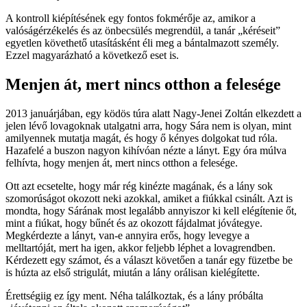
A kontroll kiépítésének egy fontos fokmérője az, amikor a
valóságérzékelés és az önbecsülés megrendül, a tanár „kéréseit”
egyetlen követhető utasításként éli meg a bántalmazott személy.
Ezzel magyarázható a következő eset is.
Menjen át, mert nincs otthon a felesége
2013 januárjában, egy ködös túra alatt Nagy-Jenei Zoltán elkezdett a
jelen lévő lovagoknak utalgatni arra, hogy Sára nem is olyan, mint
amilyennek mutatja magát, és hogy ő kényes dolgokat tud róla.
Hazafelé a buszon nagyon kihívóan nézte a lányt. Egy óra múlva
felhívta, hogy menjen át, mert nincs otthon a felesége.
Ott azt ecsetelte, hogy már rég kinézte magának, és a lány sok
szomorúságot okozott neki azokkal, amiket a fiúkkal csinált. Azt is
mondta, hogy Sárának most legalább annyiszor ki kell elégítenie őt,
mint a fiúkat, hogy bűnét és az okozott fájdalmat jóvátegye.
Megkérdezte a lányt, van-e annyira erős, hogy levegye a
melltartóját, mert ha igen, akkor feljebb léphet a lovagrendben.
Kérdezett egy számot, és a választ követően a tanár egy füzetbe be
is húzta az első strigulát, miután a lány orálisan kielégítette.
Érettségiig ez így ment. Néha találkoztak, és a lány próbálta