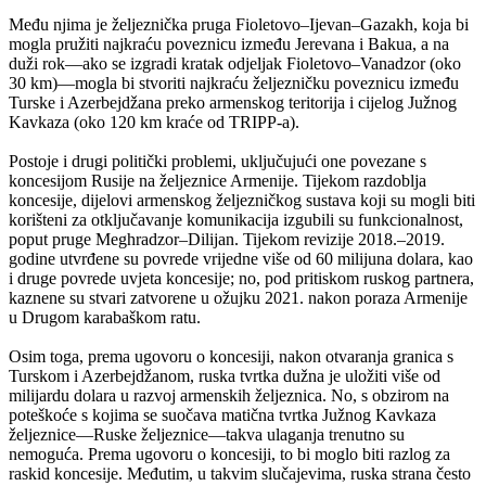
Među njima je željeznička pruga Fioletovo–Ijevan–Gazakh, koja bi
mogla pružiti najkraću poveznicu između Jerevana i Bakua, a na
duži rok—ako se izgradi kratak odjeljak Fioletovo–Vanadzor (oko
30 km)—mogla bi stvoriti najkraću željezničku poveznicu između
Turske i Azerbejdžana preko armenskog teritorija i cijelog Južnog
Kavkaza (oko 120 km kraće od TRIPP-a).
Postoje i drugi politički problemi, uključujući one povezane s
koncesijom Rusije na željeznice Armenije. Tijekom razdoblja
koncesije, dijelovi armenskog željezničkog sustava koji su mogli biti
korišteni za otključavanje komunikacija izgubili su funkcionalnost,
poput pruge Meghradzor–Dilijan. Tijekom revizije 2018.–2019.
godine utvrđene su povrede vrijedne više od 60 milijuna dolara, kao
i druge povrede uvjeta koncesije; no, pod pritiskom ruskog partnera,
kaznene su stvari zatvorene u ožujku 2021. nakon poraza Armenije
u Drugom karabaškom ratu.
Osim toga, prema ugovoru o koncesiji, nakon otvaranja granica s
Turskom i Azerbejdžanom, ruska tvrtka dužna je uložiti više od
milijardu dolara u razvoj armenskih željeznica. No, s obzirom na
poteškoće s kojima se suočava matična tvrtka Južnog Kavkaza
željeznice—Ruske željeznice—takva ulaganja trenutno su
nemoguća. Prema ugovoru o koncesiji, to bi moglo biti razlog za
raskid koncesije. Međutim, u takvim slučajevima, ruska strana često