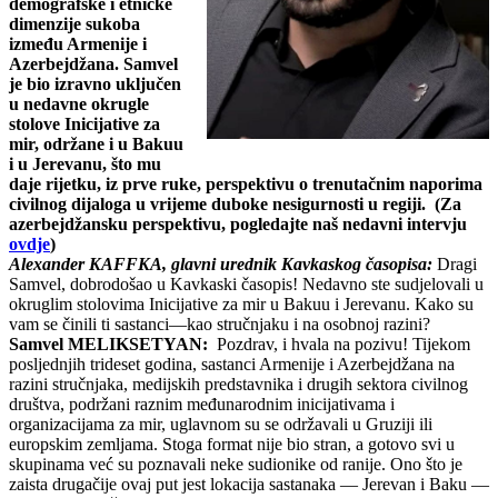
demografske i etničke
dimenzije sukoba
između Armenije i
Azerbejdžana.
Samvel
je bio izravno uključen
u nedavne okrugle
stolove Inicijative za
mir, održane i u Bakuu
i u Jerevanu, što mu
daje rijetku, iz prve ruke, perspektivu o trenutačnim naporima
civilnog dijaloga u vrijeme duboke nesigurnosti u regiji. (Za
azerbejdžansku perspektivu, pogledajte naš nedavni intervju
ovdje
)
Alexander KAFFKA, glavni urednik Kavkaskog časopisa:
Dragi
Samvel, dobrodošao u Kavkaski časopis! Nedavno ste sudjelovali u
okruglim stolovima Inicijative za mir u Bakuu i Jerevanu. Kako su
vam se činili ti sastanci—kao stručnjaku i na osobnoj razini?
Samvel MELIKSETYAN:
Pozdrav, i hvala na pozivu! Tijekom
posljednjih trideset godina, sastanci Armenije i Azerbejdžana na
razini stručnjaka, medijskih predstavnika i drugih sektora civilnog
društva, podržani raznim međunarodnim inicijativama i
organizacijama za mir, uglavnom su se održavali u Gruziji ili
europskim zemljama. Stoga format nije bio stran, a gotovo svi u
skupinama već su poznavali neke sudionike od ranije.
Ono što je
zaista drugačije ovaj put jest lokacija sastanaka — Jerevan i Baku —