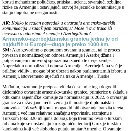
koristi mehanizme političkog pritiska i ucjena, stvarajući ozbiljne
rizike za Armeniju i ostavljajući razvoj željezničke komunikacije u
stanju dugotrajne nesigurnosti.
AK:
Koliko je realan napredak u otvaranju armensko-turskih
komunikacija u sadašnjem okruženju? Može li ova traka ići
neovisno o odnosima Armenije i Azerbejdžana?
Armensko-azerbejdžanska granica jedna je od
najdužih u Europi—duga je preko 1000 km.
SM:
Ako govorimo o potpunom otvaranju granica, taj je proces
povezan s normalizacijom odnosa Armenije i Azerbejdžana i
potpisivanjem mirovnog sporazuma između te dvije zemlje.
Napredak u normalizaciji odnosa Armenije i Azerbejdžana već je
prilično vidljiv i mogao bi se ubrzati nakon parlamentarnih izbora u
Armeniji, istovremeno utječući na traku Armenije i Turske.
Međutim, razumno je pretpostaviti da će se prije toga dogoditi
djelomično otvaranje armensko-turske granice, primjerice u skladu s
odlukama zajedničke komisije za normalizaciju iz 2022. o otvaranju
granice za državljane trećih zemalja ili nositelje diplomatskih
putovnica. Još važniji korak mogao bi biti otvaranje tranzita tereta.
Armenija već ima relativno značajnu trgovinsku razmjenu s
Turskom (oko 320 milijuna dolara), koja trenutno ovisi o turskim
robama koje se dostavljaju kroz granični teritorij Gruzije turskim
kamionima koji već slobodno putuju unutar Armenije. Otvaranje