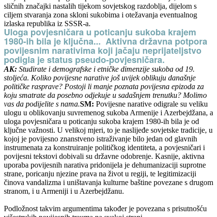
sličnih značajki nastalih tijekom sovjetskog razdoblja, dijelom s
ciljem stvaranja zona skloni sukobima i otežavanja eventualnog
izlaska republika iz SSSR-a.
Uloga povjesničara u poticanju sukoba krajem
1980-ih bila je ključna... Aktivna državna potpora
povijesnim narativima koji jačaju neprijateljstvo
podigla je status pseudo-povjesničara.
AK:
Studirate i demografske i etničke dimenzije sukoba od 19.
stoljeća. Koliko povijesne narative još uvijek oblikuju današnje
političke rasprave? Postoji li manje poznata povijesna epizoda za
koju smatrate da posebno odjekuje u sadašnjem trenutku? Molimo
vas da podijelite s nama.
SM:
Povijesne narative odigrale su veliku
ulogu u oblikovanju suvremenog sukoba Armenije i Azerbejdžana, a
uloga povjesničara u poticanju sukoba krajem 1980-ih bila je od
ključne važnosti. U velikoj mjeri, to je naslijeđe sovjetske tradicije, u
kojoj je povijesno znanstveno istraživanje bilo jedan od glavnih
instrumenata za konstruiranje političkog identiteta, a povjesničari i
povijesni tekstovi dobivali su državne odobrenje. Kasnije, aktivna
uporaba povijesnih narativa pridonijela je dehumanizaciji suprotne
strane, poricanju njezine prava na život u regiji, te legitimizaciji
činova vandalizma i uništavanja kulturne baštine povezane s drugom
stranom, i u Armeniji i u Azerbejdžanu.
Podložnost takvim argumentima također je povezana s prisutnošću