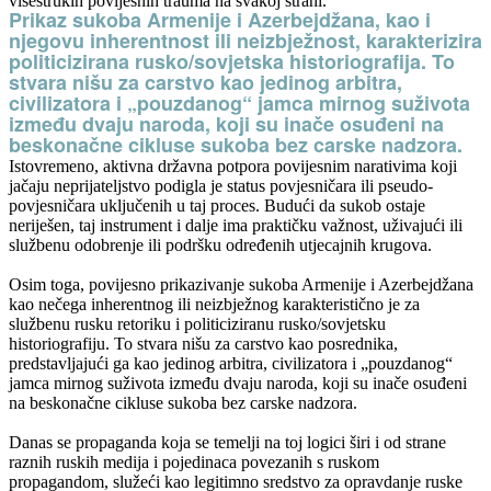
višestrukih povijesnih trauma na svakoj strani.
Prikaz sukoba Armenije i Azerbejdžana, kao i
njegovu inherentnost ili neizbježnost, karakterizira
politicizirana rusko/sovjetska historiografija. To
stvara nišu za carstvo kao jedinog arbitra,
civilizatora i „pouzdanog“ jamca mirnog suživota
između dvaju naroda, koji su inače osuđeni na
beskonačne cikluse sukoba bez carske nadzora.
Istovremeno, aktivna državna potpora povijesnim narativima koji
jačaju neprijateljstvo podigla je status povjesničara ili pseudo-
povjesničara uključenih u taj proces. Budući da sukob ostaje
neriješen, taj instrument i dalje ima praktičku važnost, uživajući ili
službenu odobrenje ili podršku određenih utjecajnih krugova.
Osim toga, povijesno prikazivanje sukoba Armenije i Azerbejdžana
kao nečega inherentnog ili neizbježnog karakteristično je za
službenu rusku retoriku i politiciziranu rusko/sovjetsku
historiografiju. To stvara nišu za carstvo kao posrednika,
predstavljajući ga kao jedinog arbitra, civilizatora i „pouzdanog“
jamca mirnog suživota između dvaju naroda, koji su inače osuđeni
na beskonačne cikluse sukoba bez carske nadzora.
Danas se propaganda koja se temelji na toj logici širi i od strane
raznih ruskih medija i pojedinaca povezanih s ruskom
propagandom, služeći kao legitimno sredstvo za opravdanje ruske