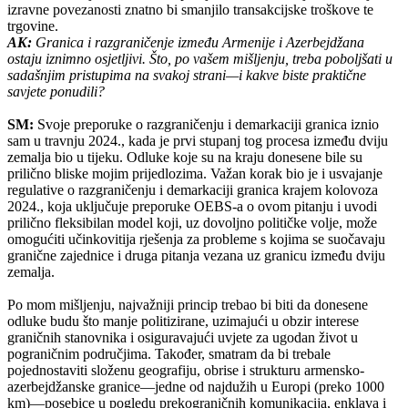
izravne povezanosti znatno bi smanjilo transakcijske troškove te
trgovine.
AK:
Granica i razgraničenje između Armenije i Azerbejdžana
ostaju iznimno osjetljivi. Što, po vašem mišljenju, treba poboljšati u
sadašnjim pristupima na svakoj strani—i kakve biste praktične
savjete ponudili?
SM:
Svoje preporuke o razgraničenju i demarkaciji granica iznio
sam u travnju 2024., kada je prvi stupanj tog procesa između dviju
zemalja bio u tijeku. Odluke koje su na kraju donesene bile su
prilično bliske mojim prijedlozima. Važan korak bio je i usvajanje
regulative o razgraničenju i demarkaciji granica krajem kolovoza
2024., koja uključuje preporuke OEBS-a o ovom pitanju i uvodi
prilično fleksibilan model koji, uz dovoljno političke volje, može
omogućiti učinkovitija rješenja za probleme s kojima se suočavaju
granične zajednice i druga pitanja vezana uz granicu između dviju
zemalja.
Po mom mišljenju, najvažniji princip trebao bi biti da donesene
odluke budu što manje politizirane, uzimajući u obzir interese
graničnih stanovnika i osiguravajući uvjete za ugodan život u
pograničnim područjima. Također, smatram da bi trebale
pojednostaviti složenu geografiju, obrise i strukturu armensko-
azerbejdžanske granice—jedne od najdužih u Europi (preko 1000
km)—posebice u pogledu prekograničnih komunikacija, enklava i