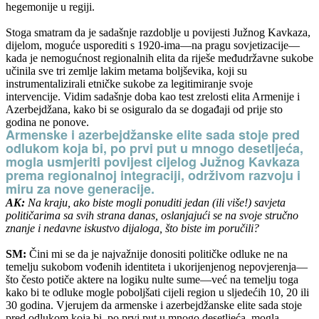
hegemonije u regiji.
Stoga smatram da je sadašnje razdoblje u povijesti Južnog Kavkaza,
dijelom, moguće usporediti s 1920-ima—na pragu sovjetizacije—
kada je nemogućnost regionalnih elita da riješe međudržavne sukobe
učinila sve tri zemlje lakim metama boljševika, koji su
instrumentalizirali etničke sukobe za legitimiranje svoje
intervencije. Vidim sadašnje doba kao test zrelosti elita Armenije i
Azerbejdžana, kako bi se osiguralo da se događaji od prije sto
godina ne ponove.
Armenske i azerbejdžanske elite sada stoje pred
odlukom koja bi, po prvi put u mnogo desetljeća,
mogla usmjeriti povijest cijelog Južnog Kavkaza
prema regionalnoj integraciji, održivom razvoju i
miru za nove generacije.
AK:
Na kraju, ako biste mogli ponuditi jedan (ili više!) savjeta
političarima sa svih strana danas, oslanjajući se na svoje stručno
znanje i nedavne iskustvo dijaloga, što biste im poručili?
SM:
Čini mi se da je najvažnije donositi političke odluke ne na
temelju sukobom vođenih identiteta i ukorijenjenog nepovjerenja—
što često potiče aktere na logiku nulte sume—već na temelju toga
kako bi te odluke mogle poboljšati cijeli region u sljedećih 10, 20 ili
30 godina. Vjerujem da armenske i azerbejdžanske elite sada stoje
pred odlukom koja bi, po prvi put u mnogo desetljeća, mogla