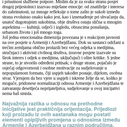
i prisutnost službene potpore. Mislim da je za svaku stranu posjet
drugoj prijestolnici izazvao miješane emocije: od znatiželje i interesa
do zabrinutosti, uz mnoge refleksije o tome zašto je sukob između
strana evoluirao onako kako jest, kao i iznenađenje pri shvaćanju da,
unatoč dugotrajnim sukobima, obje društva ostaju slična u mnogim
aspektima — kuhinji, odjeći i izgledu, obrascima ponašanja,
urbanom životu i još mnogo toga.
Još jedna emocionalna dimenzija povezana je s reakcijom javnosti
na ove posjete u Armeniji i Azerbejdžanu. Dok su sastanci održani u
trećim zemljama obično prolazili bez većeg odjeka u medijima,
stručnjaci i aktivisti civilnog društva, izravne posjete izazvale su
širok interes i odjek u medijima, uključujući i oštre kritike. S jedne
strane, to je stvorilo određeni pritisak; s druge strane, pojačalo je
osjećaj odgovornosti i osobne motivacije za sudjelovanje u
nepopularnom formatu, čiji uspjeh također postaje, dijelom, osobna
stvar. Vjerujem da bez vjere u uspjeh i iskrene želje da se, koliko je
moguće, pridonese normalizaciji odnosa Armenije i Azerbejdžana te
zatvaranju desetljeća neprijateljstva, sudjelovanje u ovoj inicijativi
nema baš smisla.
Najvažnija razlika u odnosu na prethodne
inicijative jest praktičnija orijentacija. Prijedlozi
koji proizađu iz ovih sastanaka mogu postati
elementi opipljivih promjena u odnosima između
Armenije i Azerbejdžana u raznim područjima.