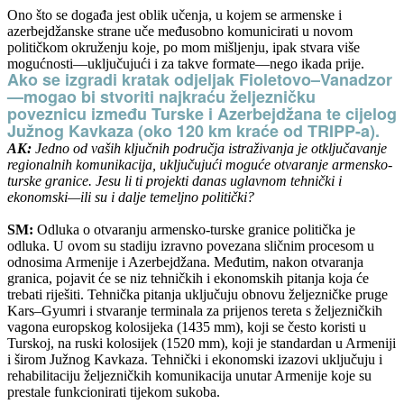
Ono što se događa jest oblik učenja, u kojem se armenske i
azerbejdžanske strane uče međusobno komunicirati u novom
političkom okruženju koje, po mom mišljenju, ipak stvara više
mogućnosti—uključujući i za takve formate—nego ikada prije.
Ako se izgradi kratak odjeljak Fioletovo–Vanadzor
—mogao bi stvoriti najkraću željezničku
poveznicu između Turske i Azerbejdžana te cijelog
Južnog Kavkaza (oko 120 km kraće od TRIPP-a).
AK:
Jedno od vaših ključnih područja istraživanja je otključavanje
regionalnih komunikacija, uključujući moguće otvaranje armensko-
turske granice. Jesu li ti projekti danas uglavnom tehnički i
ekonomski—ili su i dalje temeljno politički?
SM:
Odluka o otvaranju armensko-turske granice politička je
odluka. U ovom su stadiju izravno povezana sličnim procesom u
odnosima Armenije i Azerbejdžana. Međutim, nakon otvaranja
granica, pojavit će se niz tehničkih i ekonomskih pitanja koja će
trebati riješiti. Tehnička pitanja uključuju obnovu željezničke pruge
Kars–Gyumri i stvaranje terminala za prijenos tereta s željezničkih
vagona europskog kolosijeka (1435 mm), koji se često koristi u
Turskoj, na ruski kolosijek (1520 mm), koji je standardan u Armeniji
i širom Južnog Kavkaza. Tehnički i ekonomski izazovi uključuju i
rehabilitaciju željezničkih komunikacija unutar Armenije koje su
prestale funkcionirati tijekom sukoba.