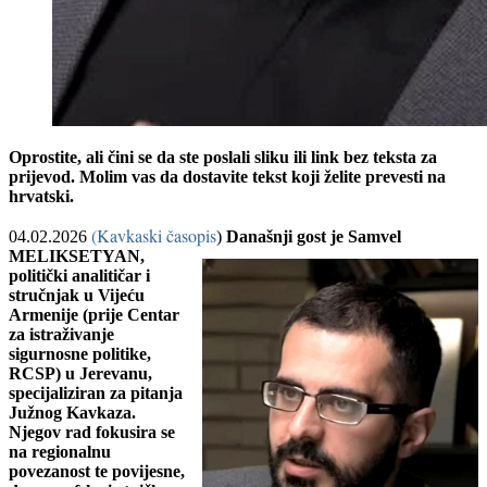
Oprostite, ali čini se da ste poslali sliku ili link bez teksta za
prijevod. Molim vas da dostavite tekst koji želite prevesti na
hrvatski.
(Kavkaski časopis
04.02.2026
)
Današnji gost je Samvel
MELIKSETYAN,
politički analitičar i
stručnjak u
Vijeću
Armenije (prije Centar
za istraživanje
sigurnosne politike,
RCSP) u Jerevanu,
specijaliziran za pitanja
Južnog Kavkaza.
Njegov rad fokusira se
na regionalnu
povezanost te povijesne,