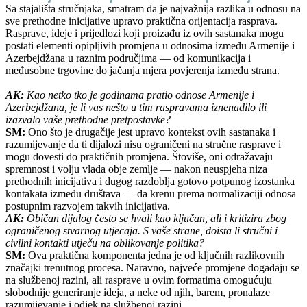
Sa stajališta stručnjaka, smatram da je najvažnija razlika u odnosu na
sve prethodne inicijative upravo praktična orijentacija rasprava.
Rasprave, ideje i prijedlozi koji proizađu iz ovih sastanaka mogu
postati elementi opipljivih promjena u odnosima između Armenije i
Azerbejdžana u raznim područjima — od komunikacija i
međusobne trgovine do jačanja mjera povjerenja između strana.
AK:
Kao netko tko je godinama pratio odnose Armenije i
Azerbejdžana, je li vas nešto u tim raspravama iznenadilo ili
izazvalo vaše prethodne pretpostavke?
SM:
Ono što je drugačije jest upravo kontekst ovih sastanaka i
razumijevanje da ti dijalozi nisu ograničeni na stručne rasprave i
mogu dovesti do praktičnih promjena. Štoviše, oni odražavaju
spremnost i volju vlada obje zemlje — nakon neuspjeha niza
prethodnih inicijativa i dugog razdoblja gotovo potpunog izostanka
kontakata između društava — da krenu prema normalizaciji odnosa
postupnim razvojem takvih inicijativa.
AK:
Običan dijalog često se hvali kao ključan, ali i kritizira zbog
ograničenog stvarnog utjecaja. S vaše strane, doista li stručni i
civilni kontakti utječu na oblikovanje politika?
SM:
Ova praktična komponenta jedna je od ključnih razlikovnih
značajki trenutnog procesa. Naravno, najveće promjene događaju se
na službenoj razini, ali rasprave u ovim formatima omogućuju
slobodnije generiranje ideja, a neke od njih, barem, pronalaze
razumijevanje i odjek na službenoj razini.