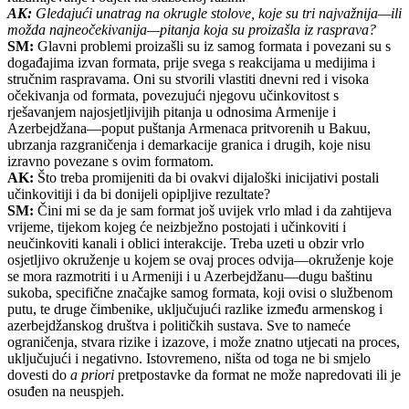
AK:
Gledajući unatrag na okrugle stolove, koje su tri najvažnija—ili
možda najneočekivanija—pitanja koja su proizašla iz rasprava?
SM:
Glavni problemi proizašli su iz samog formata i povezani su s
događajima izvan formata, prije svega s reakcijama u medijima i
stručnim raspravama. Oni su stvorili vlastiti dnevni red i visoka
očekivanja od formata, povezujući njegovu učinkovitost s
rješavanjem najosjetljivijih pitanja u odnosima Armenije i
Azerbejdžana—poput puštanja Armenaca pritvorenih u Bakuu,
ubrzanja razgraničenja i demarkacije granica i drugih, koje nisu
izravno povezane s ovim formatom.
AK:
Što treba promijeniti da bi ovakvi dijaloški inicijativi postali
učinkovitiji i da bi donijeli opipljive rezultate?
SM:
Čini mi se da je sam format još uvijek vrlo mlad i da zahtijeva
vrijeme, tijekom kojeg će neizbježno postojati i učinkoviti i
neučinkoviti kanali i oblici interakcije. Treba uzeti u obzir vrlo
osjetljivo okruženje u kojem se ovaj proces odvija—okruženje koje
se mora razmotriti i u Armeniji i u Azerbejdžanu—dugu baštinu
sukoba, specifične značajke samog formata, koji ovisi o službenom
putu, te druge čimbenike, uključujući razlike između armenskog i
azerbejdžanskog društva i političkih sustava. Sve to nameće
ograničenja, stvara rizike i izazove, i može znatno utjecati na proces,
uključujući i negativno. Istovremeno, ništa od toga ne bi smjelo
dovesti do
a priori
pretpostavke da format ne može napredovati ili je
osuđen na neuspjeh.