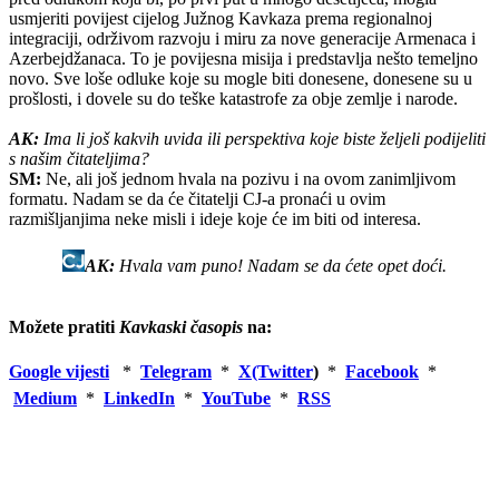
usmjeriti povijest cijelog Južnog Kavkaza prema regionalnoj
integraciji, održivom razvoju i miru za nove generacije Armenaca i
Azerbejdžanaca. To je povijesna misija i predstavlja nešto temeljno
novo. Sve loše odluke koje su mogle biti donesene, donesene su u
prošlosti, i dovele su do teške katastrofe za obje zemlje i narode.
AK:
Ima li još kakvih uvida ili perspektiva koje biste željeli podijeliti
s našim čitateljima?
SM:
Ne, ali još jednom hvala na pozivu i na ovom zanimljivom
formatu. Nadam se da će čitatelji CJ-a pronaći u ovim
razmišljanjima neke misli i ideje koje će im biti od interesa.
AK:
Hvala vam puno! Nadam se da ćete opet doći.
Možete pratiti
Kavkaski časopis
na:
Google vijesti
*
Telegram
*
X(Twitter
)
*
Facebook
*
Medium
*
LinkedIn
*
YouTube
*
RSS