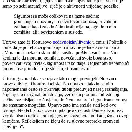
U češkom okruženju, gdje akademsko angažiranje još uvijek nije
samo po sebi razumljivo, riječ je o aktivnosti vrijednoj podrške.
Sigurnost se može oblikovati na razne načine:
gomilanjem imovine, ali i čvrstoćom odnosa, privatnim
zalihama kao i zajedničkim institucijama, ogradom oko
zemljišta, ali i povjerenjem u susjede.
Upravo zato će Kortusovo
nedavnoizjavljivanje
u emisiji Politalk o
tome da je potreba za gomilanjem imovine jednostavno u nama:
„Moramo se nekako skromiti, a suština preživljavanja u našim
genima je da moramo gomilati, povećavati svoje bogatstvo,
povećavati svoj imetak, sigurnost i tako dalje. Odjednom trebamo ići
protiv naše prirode. To je strašno, strašno teško.“
U toku govora takve se izjave lako mogu previdjeti. Ne zvuče
provokativno ni konfrontacijski. No upravo u takvim sitnim
napomenama često se otkrivaju dublji preduvjeti našeg razmišljanja.
Nije riječ o marginalnom detalju, već o simptomima određenog
načina razmišljanja o čovjeku, društvu i na kraju i granicama onoga
što smatramo mogućim. Upravo zato ima smisla stati kod ove
tvrdnje. Ne da bismo doveli u pitanje aktivnosti Daniela Kortusa,
već da bismo refleksijom njegovog izraza potaknuli angažman ovog
kemičara. Refleksijom na ideju da su glavne prepreke promjeni
„naši geni“.