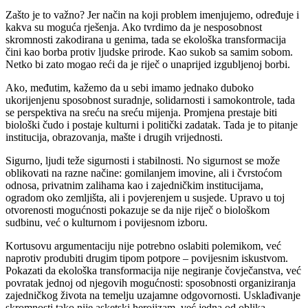
Zašto je to važno? Jer način na koji problem imenjujemo, određuje i
kakva su moguća rješenja. Ako tvrdimo da je nesposobnost
skromnosti zakodirana u genima, tada se ekološka transformacija
čini kao borba protiv ljudske prirode. Kao sukob sa samim sobom.
Netko bi zato mogao reći da je riječ o unaprijed izgubljenoj borbi.
Ako, međutim, kažemo da u sebi imamo jednako duboko
ukorijenjenu sposobnost suradnje, solidarnosti i samokontrole, tada
se perspektiva na sreću na sreću mijenja. Promjena prestaje biti
biološki čudo i postaje kulturni i politički zadatak. Tada je to pitanje
institucija, obrazovanja, mašte i drugih vrijednosti.
Sigurno, ljudi teže sigurnosti i stabilnosti. No sigurnost se može
oblikovati na razne načine: gomilanjem imovine, ali i čvrstoćom
odnosa, privatnim zalihama kao i zajedničkim institucijama,
ogradom oko zemljišta, ali i povjerenjem u susjede. Upravo u toj
otvorenosti mogućnosti pokazuje se da nije riječ o biološkom
sudbinu, već o kulturnom i povijesnom izboru.
Kortusovu argumentaciju nije potrebno oslabiti polemikom, već
naprotiv produbiti drugim tipom potpore – povijesnim iskustvom.
Pokazati da ekološka transformacija nije negiranje čovječanstva, već
povratak jednoj od njegovih mogućnosti: sposobnosti organiziranja
zajedničkog života na temelju uzajamne odgovornosti. Usklađivanje
skromnosti tako nije asketski herojizam, već jedna od oblika