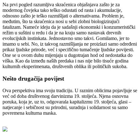
Na prvi pogled razumljiva skraćenica objašnjava zašto je za
modernog čovjeka tako teško odustati od rasta i akumulacije,
odnosno zašto je teško razmišljati o alternativama. Problem je,
međutim, što ta skraćenica nosi u sebi zlobni biologizirajući
fatalizam. Nameće ideju da je sadašnji ekonomski i konzumeristički
režim u suštini u redu i da je na kraju samo nastavak drevnih
evolucijskih instinkata. Jednostavno smo takvi. Gomilamo, jer to
imamo u sebi. No, iz takvog razmišljanja ne proizlazi samo određeni
prikaz ljudske prirode, već i specifično tumačenje ljudske povijesti.
One se u ovom duhu mijenjaju u dugotrajan hod od nedostatka do
viška. Kao da između naših predaka i nas nije bilo tisuće godina
kulturnih eksperimenata, društvenih oblika ili političkih sukoba.
Nešto drugačija povijest
Ova perspektiva ima svoju tradiciju. U raznim oblicima pojavljuje se
već od doba društvenog darvinizma 19. stoljeća. Njena osnovna
poruka, koja je, uz to, odgovarala kapitalizmu 19. stoljeća, glasi –
natjecanje i sebičnost su prirodni, suradnja i solidarnost su samo
povremena kulturna maska.