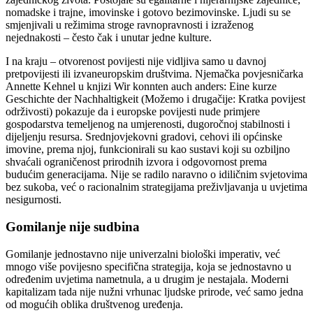
nomadske i trajne, imovinske i gotovo bezimovinske. Ljudi su se
smjenjivali u režimima stroge ravnopravnosti i izraženog
nejednakosti – često čak i unutar jedne kulture.
I na kraju – otvorenost povijesti nije vidljiva samo u davnoj
pretpovijesti ili izvaneuropskim društvima. Njemačka povjesničarka
Annette Kehnel u knjizi Wir konnten auch anders: Eine kurze
Geschichte der Nachhaltigkeit (Možemo i drugačije: Kratka povijest
održivosti) pokazuje da i europske povijesti nude primjere
gospodarstva temeljenog na umjerenosti, dugoročnoj stabilnosti i
dijeljenju resursa. Srednjovjekovni gradovi, cehovi ili općinske
imovine, prema njoj, funkcionirali su kao sustavi koji su ozbiljno
shvaćali ograničenost prirodnih izvora i odgovornost prema
budućim generacijama. Nije se radilo naravno o idiličnim svjetovima
bez sukoba, već o racionalnim strategijama preživljavanja u uvjetima
nesigurnosti.
Gomilanje nije sudbina
Gomilanje jednostavno nije univerzalni biološki imperativ, već
mnogo više povijesno specifična strategija, koja se jednostavno u
određenim uvjetima nametnula, a u drugim je nestajala. Moderni
kapitalizam tada nije nužni vrhunac ljudske prirode, već samo jedna
od mogućih oblika društvenog uređenja.