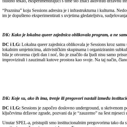
fluidno tekao, eksperimentirajući s time što znači aktivirati državnu in
“Praznina” koju Sessions adresira je i infrastrukturna i kulturna. Ned
im je dopušteno eksperimentirati s uvjetima gledateljstva, sudjelovanja
DK: Kako je lokalna queer zajednica oblikovala program, a ne sam
DC i LG:
Lokalna queer zajednica oblikovala je Sessions kroz samu st
lokalnim umjetnicima, aktivističkim skupinama i organiziranim subkult
bila je otvorena cijeli dan i noć, što je značilo da ljudi nisu samo pris
improvizirali i zauzimali kutove prostora kao svoje. Na taj način, člano
DK: Koje su, ako ih ima, trenje ili pregovori nastali između institu
DC i LG:
Sessions je započeo doslovno underground, u skrivenom pod
ključevima državne zgrade, pozvani da je “zauzemo” na šest mjeseci uz
Unutar SPEL-a, pristupili smo institucionalnim pregovorima tako da sm