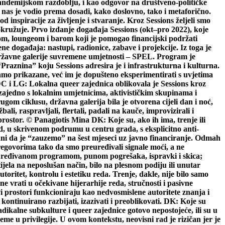
andemijskom razdoblju, i kao odgovor na društveno-političke
e nas je vodio prema dosadi, kako doslovno, tako i metaforično.
 inspiracije za življenje i stvaranje. Kroz Sessions željeli smo
 okružuje. Prvo izdanje događaja Sessions (okt–pro 2022), koje
om, loungeom i barom koji je pomogao financijski podržati
ne događaja: nastupi, radionice, zabave i projekcije. Iz toga je
e Državne galerije suvremene umjetnosti – SPEL. Program je
 “Praznina” koju Sessions adresira je i infrastrukturna i kulturna.
amo prikazane, već im je dopušteno eksperimentirati s uvjetima
DC i LG: Lokalna queer zajednica oblikovala je Sessions kroz
 zajedno s lokalnim umjetnicima, aktivističkim skupinama i
om ciklusu, državna galerija bila je otvorena cijeli dan i noć,
li, raspravljali, flertali, padali na kauče, improvizirali i
prostor. © Panagiotis Mina DK: Koje su, ako ih ima, trenje ili
d, u skrivenom podrumu u centru grada, s eksplicitno anti-
ani da je “zauzemo” na šest mjeseci uz javno financiranje. Odmah
pregovorima tako da smo preuređivali signale moći, a ne
no uređivanom programom, punom pogrešaka, ispravki i skica;
ijela na neposlušan način, bilo na plesnom podiju ili unutar
toritet, kontrolu i estetiku reda. Trenje, dakle, nije bilo samo
e vrati u očekivane hijerarhije reda, stručnosti i pasivne
vi prostori funkcioniraju kao nedvosmislene autoritete znanja i
kontinuirano razbijati, izazivati i preoblikovati. DK: Koje su
ikalne subkulture i queer zajednice gotovo nepostojeće, ili su u
me u privilegije. U ovom kontekstu, neovisni rad je rizičan jer je