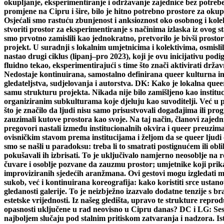
okupljanje, eksperimentiranje i održavanje zajednice bez potre
promjene na Cipru i šire, bilo je hitno potrebno prostore za okup
Osjećali smo rastuću zbunjenost i anksioznost oko osobnog i kolekt
stvoriti prostor za eksperimentiranje s načinima izlaska iz ovog
smo prvotno zamislili kao jednokratno, pretvorilo je bivši pros
projekt. U suradnji s lokalnim umjetnicima i kolektivima, osmisli
nastao drugi ciklus (lipanj–pro 2023), koji je ovu inicijativu p
fluidno tekao, eksperimentirajući s time što znači aktivirati drža
Nedostaje kontinuirana, samostalno definirana queer kulturna in
gledateljstva, sudjelovanja i autorstva. DK: Kako je lokalna qu
samu strukturu projekta. Nikada nije bilo zamišljeno kao institu
organiziranim subkulturama koje djeluju kao suvoditelji. Već u pr
što je značilo da ljudi nisu samo prisustvovali događajima ili progr
zauzimali kutove prostora kao svoje. Na taj način, članovi zajedni
pregovori nastali između institucionalnih okvira i queer preuzi
ovisničkim stavom prema institucijama i željom da se queer ljud
smo se našli u paradoksu: treba li to smatrati postignućem ili o
pokušavali ih izbrisati. To je uključivalo namjerno neosoblje n
čuvare i osoblje pozvane da zauzmu prostor; umjetnike koji prikaz
improviziranih sjedećih aranžmana. Ovi gestovi mogu izgledati mali,
sukob, već i kontinuirana koreografija: kako koristiti srce ustano
gledanosti galerije. To je neizbježno izazvalo dodatne tenzije s b
estetske vrijednosti. Iz našeg gledišta, upravo te strukture repro
opasnosti uključene u rad neovisno u Cipru danas? DC i LG: Sessi
najboljem slučaju pod stalnim pritiskom zatvaranja i nadzora. Ist