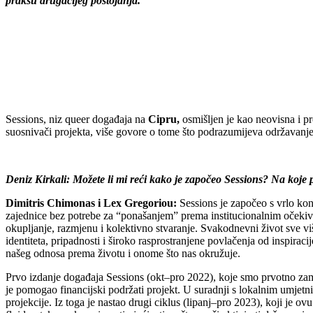
praksu drugačijeg postojanja.
Sessions, niz queer događaja na
Cipru,
osmišljen je kao neovisna i pr
suosnivači projekta, više govore o tome što podrazumijeva održavanje
Deniz Kirkali: Možete li mi reći kako je započeo Sessions? Na koj
Dimitris Chimonas i Lex Gregoriou:
Sessions je započeo s vrlo ko
zajednice bez potrebe za “ponašanjem” prema institucionalnim očekiva
okupljanje, razmjenu i kolektivno stvaranje. Svakodnevni život sve v
identiteta, pripadnosti i široko rasprostranjene povlačenja od inspiraci
našeg odnosa prema životu i onome što nas okružuje.
Prvo izdanje događaja Sessions (okt–pro 2022), koje smo prvotno zami
je pomogao financijski podržati projekt. U suradnji s lokalnim umjetni
projekcije. Iz toga je nastao drugi ciklus (lipanj–pro 2023), koji je 