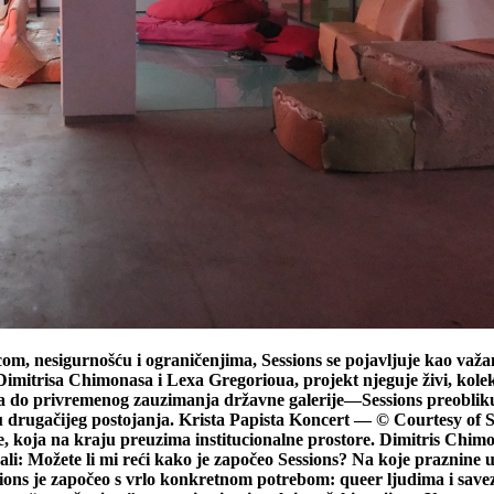
om, nesigurnošću i ograničenjima, Sessions se pojavljuje kao važ
Dimitrisa Chimonasa i Lexa Gregorioua, projekt njeguje živi, kolek
 do privremenog zauzimanja državne galerije—Sessions preoblikuj
ksu drugačijeg postojanja. Krista Papista Koncert — © Courtesy of 
 koja na kraju preuzima institucionalne prostore. Dimitris Chimon
li: Možete li mi reći kako je započeo Sessions? Na koje praznin
ions je započeo s vrlo konkretnom potrebom: queer ljudima i save