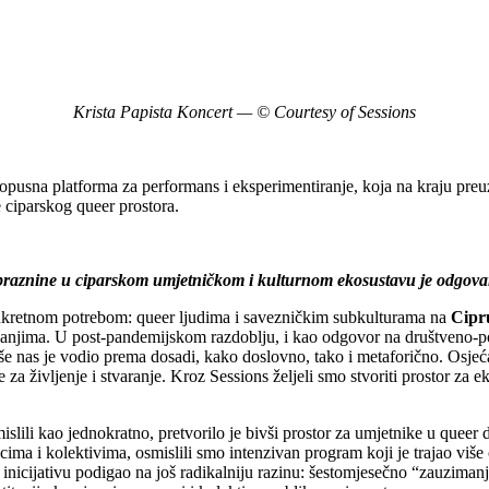
Krista Papista Koncert — © Courtesy of Sessions
opusna platforma za performans i eksperimentiranje, koja na kraju preu
 ciparskog queer prostora.
e praznine u ciparskom umjetničkom i kulturnom ekosustavu je odgova
nkretnom potrebom: queer ljudima i savezničkim subkulturama na
Cipr
njima. U post-pandemijskom razdoblju, i kao odgovor na društveno-polit
iše nas je vodio prema dosadi, kako doslovno, tako i metaforično. Osje
je za življenje i stvaranje. Kroz Sessions željeli smo stvoriti prostor za
slili kao jednokratno, pretvorilo je bivši prostor za umjetnike u que
cima i kolektivima, osmislili smo intenzivan program koji je trajao viš
ovu inicijativu podigao na još radikalniju razinu: šestomjesečno “zauzim