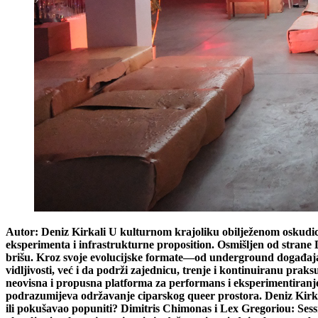
Autor: Deniz Kirkali U kulturnom krajoliku obilježenom oskudic
eksperimenta i infrastrukturne proposition. Osmišljen od strane 
brišu. Kroz svoje evolucijske formate—od underground događaja
vidljivosti, već i da podrži zajednicu, trenje i kontinuiranu pra
neovisna i propusna platforma za performans i eksperimentiranje,
podrazumijeva održavanje ciparskog queer prostora. Deniz Kirka
ili pokušavao popuniti? Dimitris Chimonas i Lex Gregoriou: Sess