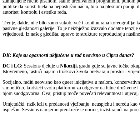
zamijenjene ručno pisanom, stalno uređivanom programom, punom pogreš
publike da koristi tijela na neposlušan način, bilo na plesnom podiju i
autoritet, kontrolu i estetiku reda.
Trenje, dakle, nije bilo samo sukob, već i kontinuirana koreografija: ka
pasivne gledanosti galerije. To je neizbježno izazvalo dodatne tenzije 
vrijednosti. Iz našeg gledišta, upravo te strukture reproduciraju nasiln
DK: Koje su opasnosti uključene u rad neovisno u Cipru danas?
DC i LG:
Sessions djeluje u
Nikoziji,
gradu gdje su javne točke okupl
Istovremeno, rastući najam i troškovi života pretvaraju prostor i vrijem
Socijalno, raditi neovisno kao queer inicijativa u malom, konzervativno
simbolično, koristeći svoju platformu za odgovor na hitne društvene i
njom suodgovorna. Ovaj pristup može povećati relevantnost i utjecaj, a
Umjetnički, rizik leži u predanosti vježbanju, neuspjehu i neredu kao v
uspješan. Sessions namjerno preokreće te norme, inzistirajući na proc