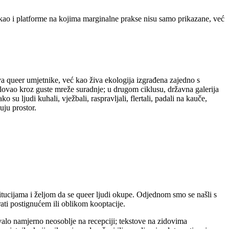
a, kao i platforme na kojima marginalne prakse nisu samo prikazane, već
va queer umjetnike, već kao živa ekologija izgrađena zajedno s
elovao kroz guste mreže suradnje; u drugom ciklusu, državna galerija
 su ljudi kuhali, vježbali, raspravljali, flertali, padali na kauče,
uju prostor.
tucijama i željom da se queer ljudi okupe. Odjednom smo se našli s
ati postignućem ili oblikom kooptacije.
ivalo namjerno neosoblje na recepciji; tekstove na zidovima