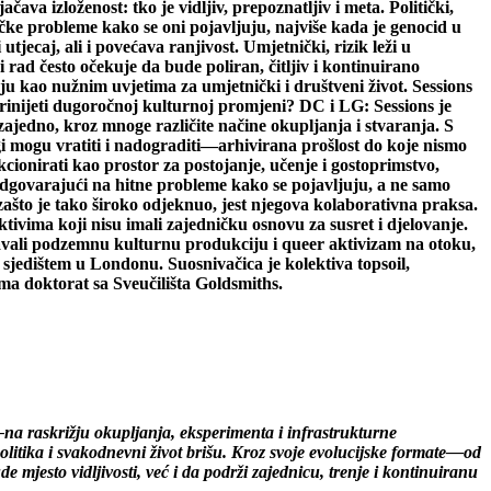
ava izloženost: tko je vidljiv, prepoznatljiv i meta. Politički,
tičke probleme kako se oni pojavljuju, najviše kada je genocid u
jecaj, ali i povećava ranjivost. Umjetnički, rizik leži u
rad često očekuje da bude poliran, čitljiv i kontinuirano
ju kao nužnim uvjetima za umjetnički i društveni život. Sessions
rinijeti dugoročnoj kulturnoj promjeni? DC i LG: Sessions je
 zajedno, kroz mnoge različite načine okupljanja i stvaranja. S
ugi mogu vratiti i nadograditi—arhivirana prošlost do koje nismo
cionirati kao prostor za postojanje, učenje i gostoprimstvo,
, odgovarajući na hitne probleme kako se pojavljuju, a ne samo
 zašto je tako široko odjeknuo, jest njegova kolaborativna praksa.
ivima koji nisu imali zajedničku osnovu za susret i djelovanje.
avali podzemnu kulturnu produkciju i queer aktivizam na otoku,
 sjedištem u Londonu. Suosnivačica je kolektiva topsoil,
ma doktorat sa Sveučilišta Goldsmiths.
a raskrižju okupljanja, eksperimenta i infrastrukturne
olitika i svakodnevni život brišu. Kroz svoje evolucijske formate—od
jesto vidljivosti, već i da podrži zajednicu, trenje i kontinuiranu