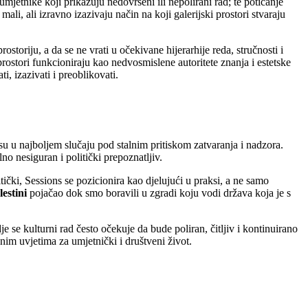
etnike koji prikazuju nedovršeni ili nepolirani rad; te poticanje
li, ali izravno izazivaju način na koji galerijski prostori stvaraju
storiju, a da se ne vrati u očekivane hijerarhije reda, stručnosti i
 prostori funkcioniraju kao nedvosmislene autoritete znanja i estetske
i, izazivati i preoblikovati.
su u najboljem slučaju pod stalnim pritiskom zatvaranja i nadzora.
lno nesiguran i politički prepoznatljiv.
tički, Sessions se pozicionira kao djelujući u praksi, a ne samo
lestini
pojačao dok smo boravili u zgradi koju vodi država koja je s
e se kulturni rad često očekuje da bude poliran, čitljiv i kontinuirano
nim uvjetima za umjetnički i društveni život.