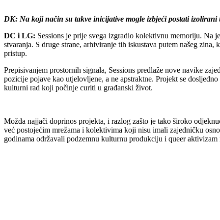
DK: Na koji način su takve inicijative mogle izbjeći postati izoliran
DC i LG:
Sessions je prije svega izgradio kolektivnu memoriju. Na jed
stvaranja. S druge strane, arhiviranje tih iskustava putem našeg zina, 
pristup.
Prepisivanjem prostornih signala, Sessions predlaže nove navike zajed
pozicije pojave kao utjelovljene, a ne apstraktne. Projekt se dosljedno
kulturni rad koji počinje curiti u građanski život.
Možda najjači doprinos projekta, i razlog zašto je tako široko odjek
već postojećim mrežama i kolektivima koji nisu imali zajedničku osnov
godinama održavali podzemnu kulturnu produkciju i queer aktivizam 