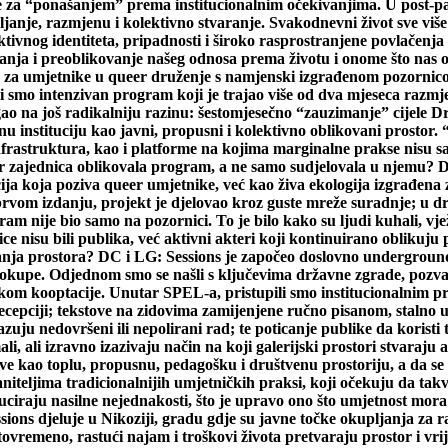
be za “ponašanjem” prema institucionalnim očekivanjima. U post-p
ljanje, razmjenu i kolektivno stvaranje. Svakodnevni život sve viš
ivnog identiteta, pripadnosti i široko rasprostranjene povlačenja od
 stanja i preoblikovanje našeg odnosa prema životu i onome što nas
tor za umjetnike u queer druženje s namjenski izgrađenom pozornic
li smo intenzivan program koji je trajao više od dva mjeseca razmje
odigao na još radikalniju razinu: šestomjesečno “zauzimanje” cijel
vnu instituciju kao javni, propusni i kolektivno oblikovani prostor.
frastruktura, kao i platforme na kojima marginalne prakse nisu s
eer zajednica oblikovala program, a ne samo sudjelovala u njemu? 
cija koja poziva queer umjetnike, već kao živa ekologija izgrađena
vom izdanju, projekt je djelovao kroz guste mreže suradnje; u drug
am nije bio samo na pozornici. To je bilo kako su ljudi kuhali, vježba
ce nisu bili publika, već aktivni akteri koji kontinuirano oblikuju 
manja prostora? DC i LG: Sessions je započeo doslovno undergroun
i okupe. Odjednom smo se našli s ključevima državne zgrade, pozv
blikom kooptacije. Unutar SPEL-a, pristupili smo institucionalnim 
a recepciji; tekstove na zidovima zamijenjene ručno pisanom, stal
uju nedovršeni ili nepolirani rad; te poticanje publike da koristi t
 ali izravno izazivaju način na koji galerijski prostori stvaraju au
ve kao toplu, propusnu, pedagošku i društvenu prostoriju, a da se n
raniteljima tradicionalnijih umjetničkih praksi, koji očekuju da tak
duciraju nasilne nejednakosti, što je upravo ono što umjetnost mora 
ons djeluje u Nikoziji, gradu gdje su javne točke okupljanja za rad
ovremeno, rastući najam i troškovi života pretvaraju prostor i vrije