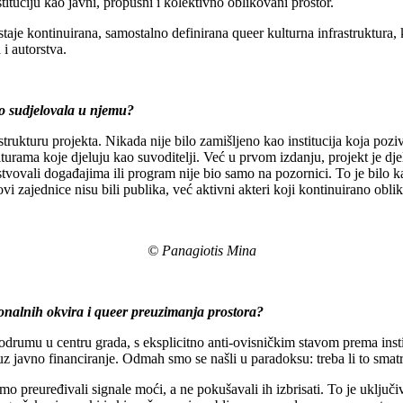
stituciju kao javni, propusni i kolektivno oblikovani prostor.
ostaje kontinuirana, samostalno definirana queer kulturna infrastruktur
 i autorstva.
o sudjelovala u njemu?
rukturu projekta. Nikada nije bilo zamišljeno kao institucija koja pozi
urama koje djeluju kao suvoditelji. Već u prvom izdanju, projekt je dj
ustvovali događajima ili program nije bio samo na pozornici. To je bilo kako
vi zajednice nisu bili publika, već aktivni akteri koji kontinuirano oblik
© Panagiotis Mina
cionalnih okvira i queer preuzimanja prostora?
rumu u centru grada, s eksplicitno anti-ovisničkim stavom prema insti
 javno financiranje. Odmah smo se našli u paradoksu: treba li to smatr
o preuređivali signale moći, a ne pokušavali ih izbrisati. To je uključ