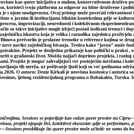
neovisno kao queer inicijativa u malom, konzervativnom društvu pojač
čno, koristeći svoju platformu za odgovor na hitne društvene i poli
je s njom suodgovorna. Ovaj pristup može povećati relevantnost i ut
no u javnim ili institucijama bliskim kontekstima gdje se kulturni 
 procesu, improvizaciji, neurednosti i kolektivnom eksperimentiran
 takve inicijative mogle izbjeći postati izolirani trenuci i dop
zajednička iskustva koja je velika i raznolika zajednica proživjela
i filmova pretvorilo je prolazne trenutke u reference kojima se dr
že nove navike zajedničkog bivanja. Testira kako “javno” može funk
 apstraktne. Projekt se dosljedno prikazuje kao politički u praksi 
curiti u građanski život. Možda najjači doprinos projekta, i razlog
mi. Projekt je moguć zahvaljujući već postojećim mrežama i kolekt
vljanja tih mreža, uz poštivanje ljudi koji su već godinama održ
 2026. O autoru: Deniz Kirkali je neovisna kustosica i autorica sa
Sessions, ljetnog rezidencijalnog programa u Babakaleu, Turska. I
ičenjima, Sessions se pojavljuje kao važan queer prostor na Cipru—n
oua, projekt njeguje živi, kolektivni ekosustav gdje se performans, p
ssions preoblikuje što queer prostor može učiniti: ne samo da bude m