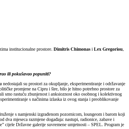
zima institucionalne prostore.
Dimitris Chimonas
i
Lex Gregoriou
,
rao ili pokušavao popuniti?
u
nedostajali su prostori za okupljanje, eksperimentiranje i održavanje
ičke promjene na Cipru i šire, bilo je hitno potrebno prostore za
ćali smo rastuću zbunjenost i anksioznost oko osobnog i kolektivnog
 eksperimentiranje s načinima izlaska iz ovog stanja i preoblikovanje
er druženje s namjenski izgrađenom pozornicom, loungeom i barom koji
e od dva mjeseca razmjene događaja: nastupi, radionice, zabave i
anje” cijele Državne galerije suvremene umjetnosti – SPEL. Program je