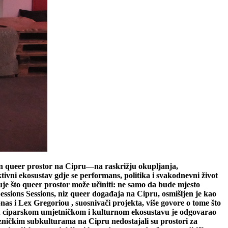
an queer prostor na Cipru—na raskrižju okupljanja,
tivni ekosustav gdje se performans, politika i svakodnevni život
e što queer prostor može učiniti: ne samo da bude mjesto
Sessions Sessions, niz queer događaja na Cipru, osmišljen je kao
as i Lex Gregoriou , suosnivači projekta, više govore o tome što
e u ciparskom umjetničkom i kulturnom ekosustavu je odgovarao
zničkim subkulturama na Cipru nedostajali su prostori za