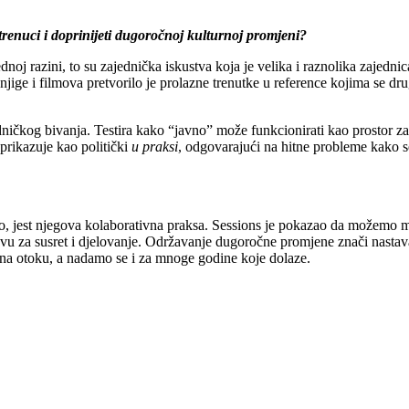
i trenuci i doprinijeti dugoročnoj kulturnoj promjeni?
noj razini, to su zajednička iskustva koja je velika i raznolika zajednic
knjige i filmova pretvorilo je prolazne trenutke u reference kojima se d
ničkog bivanja. Testira kako “javno” može funkcionirati kao prostor za 
 prikazuje kao politički
u praksi
, odgovarajući na hitne probleme kako se
nuo, jest njegova kolaborativna praksa. Sessions je pokazao da možemo 
u za susret i djelovanje. Održavanje dugoročne promjene znači nastavak
na otoku, a nadamo se i za mnoge godine koje dolaze.