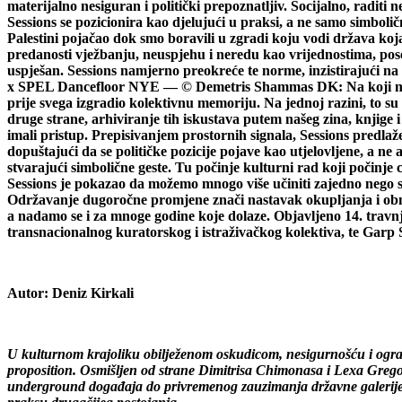
materijalno nesiguran i politički prepoznatljiv. Socijalno, raditi 
Sessions se pozicionira kao djelujući u praksi, a ne samo simboli
Palestini pojačao dok smo boravili u zgradi koju vodi država koja 
predanosti vježbanju, neuspjehu i neredu kao vrijednostima, poseb
uspješan. Sessions namjerno preokreće te norme, inzistirajući na
x SPEL Dancefloor NYE — © Demetris Shammas DK: Na koji način su
prije svega izgradio kolektivnu memoriju. Na jednoj razini, to su 
druge strane, arhiviranje tih iskustava putem našeg zina, knjige 
imali pristup. Prepisivanjem prostornih signala, Sessions predla
dopuštajući da se političke pozicije pojave kao utjelovljene, a ne
stvarajući simbolične geste. Tu počinje kulturni rad koji počinje 
Sessions je pokazao da možemo mnogo više učiniti zajedno nego sa
Održavanje dugoročne promjene znači nastavak okupljanja i obna
a nadamo se i za mnoge godine koje dolaze. Objavljeno 14. travnja
transnacionalnog kuratorskog i istraživačkog kolektiva, te Garp 
Autor:
Deniz Kirkali
U kulturnom krajoliku obilježenom oskudicom, nesigurnošću i ogran
proposition. Osmišljen od strane Dimitrisa Chimonasa i Lexa Gregori
underground događaja do privremenog zauzimanja državne galerije—Se