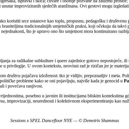
aka, ispravki i skica; čuvare i osoblje pozvane da zauzmu prostor; umj
li unutar improviziranih sjedećih aranžmana. Ovi gestovi mogu izgledati ma
ko koristiti srce ustanove kao toplu, propusnu, pedagošku i društvenu pro
s braniteljima tradicionalnijih umjetničkih praksi, koji očekuju da takvi
e nejednakosti, što je upravo ono što umjetnost mora kontinuirano razbijat
janja za radikalne subkulture i queer zajednice gotovo nepostojeće, ili 
e u privilegije. U ovom kontekstu, neovisni rad je rizičan jer je materija
m društvu pojačava izloženost: tko je vidljiv, prepoznatljiv i meta. Poli
 političke probleme kako se oni pojavljuju, najviše kada je genocid u
Pa
li i povećava ranjivost.
rijednostima, posebno u javnim ili institucijama bliskim kontekstima gdj
esu, improvizaciji, neurednosti i kolektivnom eksperimentiranju kao nuž
Sessions x SPEL Dancefloor NYE — © Demetris Shammas