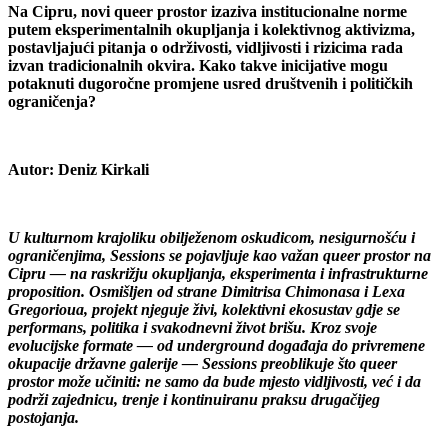
Na Cipru, novi queer prostor izaziva institucionalne norme
putem eksperimentalnih okupljanja i kolektivnog aktivizma,
postavljajući pitanja o održivosti, vidljivosti i rizicima rada
izvan tradicionalnih okvira. Kako takve inicijative mogu
potaknuti dugoročne promjene usred društvenih i političkih
ograničenja?
Autor:
Deniz Kirkali
U kulturnom krajoliku obilježenom oskudicom, nesigurnošću i
ograničenjima, Sessions se pojavljuje kao važan queer prostor na
Cipru — na raskrižju okupljanja, eksperimenta i infrastrukturne
proposition. Osmišljen od strane Dimitrisa Chimonasa i Lexa
Gregorioua, projekt njeguje živi, kolektivni ekosustav gdje se
performans, politika i svakodnevni život brišu. Kroz svoje
evolucijske formate — od underground događaja do privremene
okupacije državne galerije — Sessions preoblikuje što queer
prostor može učiniti: ne samo da bude mjesto vidljivosti, već i da
podrži zajednicu, trenje i kontinuiranu praksu drugačijeg
postojanja.