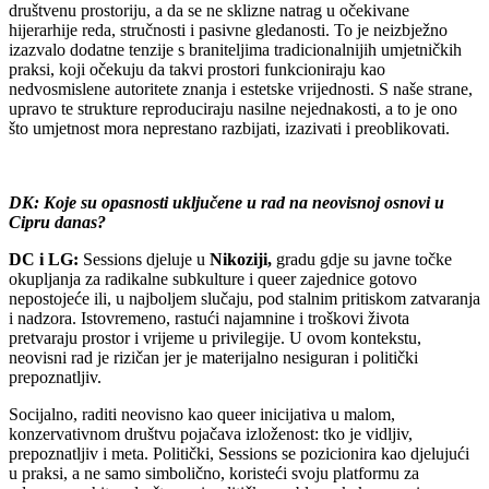
društvenu prostoriju, a da se ne sklizne natrag u očekivane
hijerarhije reda, stručnosti i pasivne gledanosti. To je neizbježno
izazvalo dodatne tenzije s braniteljima tradicionalnijih umjetničkih
praksi, koji očekuju da takvi prostori funkcioniraju kao
nedvosmislene autoritete znanja i estetske vrijednosti. S naše strane,
upravo te strukture reproduciraju nasilne nejednakosti, a to je ono
što umjetnost mora neprestano razbijati, izazivati i preoblikovati.
DK: Koje su opasnosti uključene u rad na neovisnoj osnovi u
Cipru danas?
DC i LG:
Sessions djeluje u
Nikoziji,
gradu gdje su javne točke
okupljanja za radikalne subkulture i queer zajednice gotovo
nepostojeće ili, u najboljem slučaju, pod stalnim pritiskom zatvaranja
i nadzora. Istovremeno, rastući najamnine i troškovi života
pretvaraju prostor i vrijeme u privilegije. U ovom kontekstu,
neovisni rad je rizičan jer je materijalno nesiguran i politički
prepoznatljiv.
Socijalno, raditi neovisno kao queer inicijativa u malom,
konzervativnom društvu pojačava izloženost: tko je vidljiv,
prepoznatljiv i meta. Politički, Sessions se pozicionira kao djelujući
u praksi, a ne samo simbolično, koristeći svoju platformu za