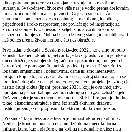
hitno potrebno prostore za okupljanje, razmjenu i kolektivno
stvaranje. Svakodnevni život sve više nas je vodio prema doslovnim
i metaforičnim oblicima iscrpljenosti. Osjećali smo rastuću
zbunjenost i anksioznost oko osobnog i kolektivnog identiteta,
pripadnosti i široko rasprostranjene povlačenja od inspiracije za
život i stvaranje. Kroz Sessions željeli smo stvoriti prostor za
eksperimentiranje s načinima izlaska iz ovog stanja, te preoblikovati
naš odnos prema životu i onome što nas okružuje.
Prvo izdanje događaja Sessions (okt–dec 2022), koje smo prvotno
zamislili kao jednokratno, pretvorilo je bivši prostor za umjetnike u
queer druženje s namjenski izgrađenom pozornicom, loungeom i
barom koji je pomogao financijski podržati projekt. U suradnji s
lokalnim umjetnicima i kolektivima, osmislili smo intenzivan
program koji je trajao više od dva mjeseca, s događajima koji su se
preplićući događali: nastupi, radionice, zabave i projekcije. Iz toga je
nastao drugi ciklus (lipanj–prosinac 2023), koji je ovu inicijativu
podigao na još radikalniju razinu: šestomjesečnu „zauzetost“ cijele
Državne galerije suvremene umjetnosti – SPEL. Program je fluidno
tekao, eksperimentirajući s time što znači aktivirati državnu
instituciju kao javni, propusni i kolektivno oblikovani prostor.
„Praznina“ koju Sessions adresira je i infrastrukturna i kulturna.
Nedostaje kontinuirana, samostalno definirana queer kulturna
infrastruktura, kao i platforme na kojima marginalne prakse nisu