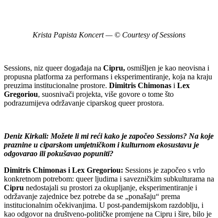
Krista Papista Koncert — © Courtesy of Sessions
Sessions, niz queer događaja na
Cipru,
osmišljen je kao neovisna i
propusna platforma za performans i eksperimentiranje, koja na kraju
preuzima institucionalne prostore.
Dimitris Chimonas
i
Lex
Gregoriou
, suosnivači projekta, više govore o tome što
podrazumijeva održavanje ciparskog queer prostora.
Deniz Kirkali: Možete li mi reći kako je započeo Sessions? Na koje
praznine u ciparskom umjetničkom i kulturnom ekosustavu je
odgovarao ili pokušavao popuniti?
Dimitris Chimonas i Lex Gregoriou:
Sessions je započeo s vrlo
konkretnom potrebom: queer ljudima i savezničkim subkulturama na
Cipru
nedostajali su prostori za okupljanje, eksperimentiranje i
održavanje zajednice bez potrebe da se „ponašaju“ prema
institucionalnim očekivanjima. U post-pandemijskom razdoblju, i
kao odgovor na društveno-političke promjene na Cipru i šire, bilo je