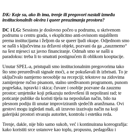
DK: Koje su, ako ih ima, trenje ili pregovori nastali između
institucionalnih okvira i queer preuzimanja prostora?
DC i LG:
Sessions je doslovno počeo u podrumu, u skrivenom
podrumu u centru grada, s eksplicitno anti-ovisnom stajalištem
prema institucijama i željom da se queer ljudi okupe. Odjednom smo
se našli s ključevima za državni objekt, pozvani da ga „zauzmemo“
na šest mjeseci uz javno financiranje. Odmah smo se našli u
paradoksu: treba li to smatrati postignućem ili oblikom kooptacije.
Unutar SPEL-a, pristupali smo institucionalnim pregovorima tako
što smo preuređivali signale moći, a ne pokušavali ih izbrisati. To je
uključivalo namjerno neosoblje na recepciji; tekstove na zidovima
zamijenjene ručno pisanom, stalno uređivanom programom, punom
pogrešaka, ispravki i skica; čuvare i osoblje pozvane da zauzmu
prostor; umjetnike koji prikazuju nedovršeni ili nepolirani rad; te
poticanje publike da koristi tijela na neposlušan način, bilo na
plesnom podiju ili unutar improviziranih sjedećih aranžmana. Ovi
gestovi mogu izgledati mali, ali izravno izazivaju način na koji
galerijski prostori stvaraju autoritet, kontrolu i estetiku reda.
Trenje, dakle, nije bilo samo sukob, već i kontinuirana koreografija:
kako koristiti srce ustanove kao toplu, propusnu, pedagošku i