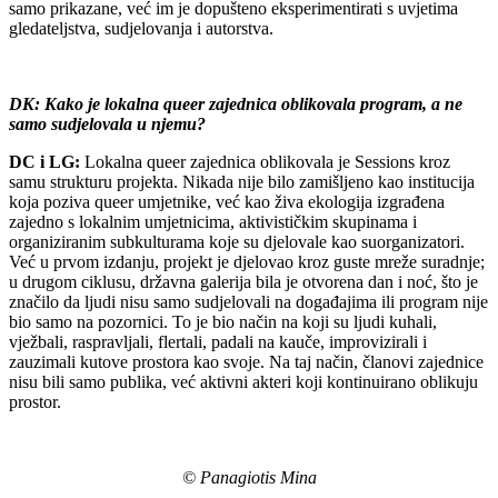
samo prikazane, već im je dopušteno eksperimentirati s uvjetima
gledateljstva, sudjelovanja i autorstva.
DK: Kako je lokalna queer zajednica oblikovala program, a ne
samo sudjelovala u njemu?
DC i LG:
Lokalna queer zajednica oblikovala je Sessions kroz
samu strukturu projekta. Nikada nije bilo zamišljeno kao institucija
koja poziva queer umjetnike, već kao živa ekologija izgrađena
zajedno s lokalnim umjetnicima, aktivističkim skupinama i
organiziranim subkulturama koje su djelovale kao suorganizatori.
Već u prvom izdanju, projekt je djelovao kroz guste mreže suradnje;
u drugom ciklusu, državna galerija bila je otvorena dan i noć, što je
značilo da ljudi nisu samo sudjelovali na događajima ili program nije
bio samo na pozornici. To je bio način na koji su ljudi kuhali,
vježbali, raspravljali, flertali, padali na kauče, improvizirali i
zauzimali kutove prostora kao svoje. Na taj način, članovi zajednice
nisu bili samo publika, već aktivni akteri koji kontinuirano oblikuju
prostor.
© Panagiotis Mina