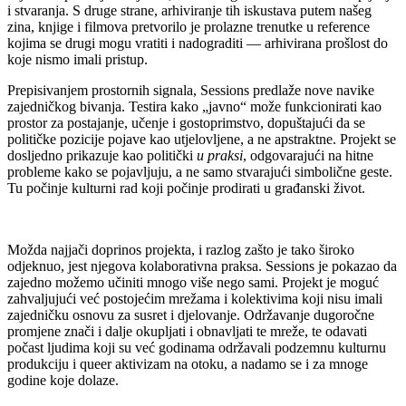
i stvaranja. S druge strane, arhiviranje tih iskustava putem našeg
zina, knjige i filmova pretvorilo je prolazne trenutke u reference
kojima se drugi mogu vratiti i nadograditi — arhivirana prošlost do
koje nismo imali pristup.
Prepisivanjem prostornih signala, Sessions predlaže nove navike
zajedničkog bivanja. Testira kako „javno“ može funkcionirati kao
prostor za postajanje, učenje i gostoprimstvo, dopuštajući da se
političke pozicije pojave kao utjelovljene, a ne apstraktne. Projekt se
dosljedno prikazuje kao politički
u praksi
, odgovarajući na hitne
probleme kako se pojavljuju, a ne samo stvarajući simbolične geste.
Tu počinje kulturni rad koji počinje prodirati u građanski život.
Možda najjači doprinos projekta, i razlog zašto je tako široko
odjeknuo, jest njegova kolaborativna praksa. Sessions je pokazao da
zajedno možemo učiniti mnogo više nego sami. Projekt je moguć
zahvaljujući već postojećim mrežama i kolektivima koji nisu imali
zajedničku osnovu za susret i djelovanje. Održavanje dugoročne
promjene znači i dalje okupljati i obnavljati te mreže, te odavati
počast ljudima koji su već godinama održavali podzemnu kulturnu
produkciju i queer aktivizam na otoku, a nadamo se i za mnoge
godine koje dolaze.