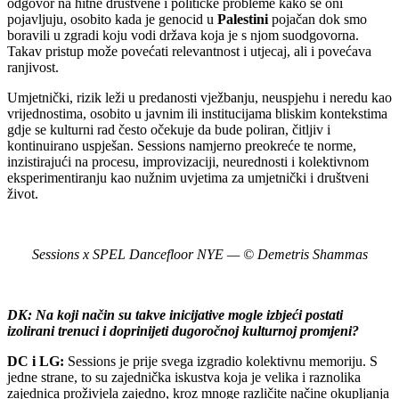
odgovor na hitne društvene i političke probleme kako se oni
pojavljuju, osobito kada je genocid u
Palestini
pojačan dok smo
boravili u zgradi koju vodi država koja je s njom suodgovorna.
Takav pristup može povećati relevantnost i utjecaj, ali i povećava
ranjivost.
Umjetnički, rizik leži u predanosti vježbanju, neuspjehu i neredu kao
vrijednostima, osobito u javnim ili institucijama bliskim kontekstima
gdje se kulturni rad često očekuje da bude poliran, čitljiv i
kontinuirano uspješan. Sessions namjerno preokreće te norme,
inzistirajući na procesu, improvizaciji, neurednosti i kolektivnom
eksperimentiranju kao nužnim uvjetima za umjetnički i društveni
život.
Sessions x SPEL Dancefloor NYE — © Demetris Shammas
DK: Na koji način su takve inicijative mogle izbjeći postati
izolirani trenuci i doprinijeti dugoročnoj kulturnoj promjeni?
DC i LG:
Sessions je prije svega izgradio kolektivnu memoriju. S
jedne strane, to su zajednička iskustva koja je velika i raznolika
zajednica proživjela zajedno, kroz mnoge različite načine okupljanja