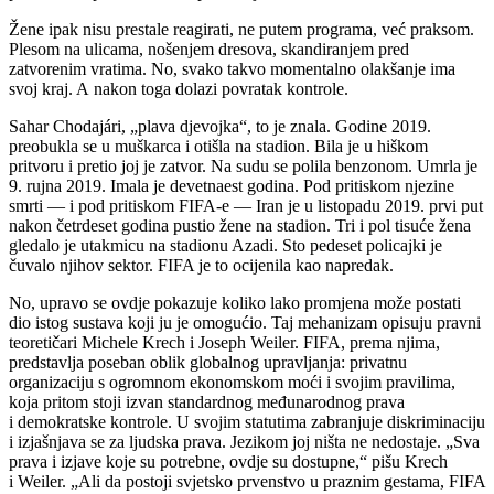
Žene ipak nisu prestale reagirati, ne putem programa, već praksom.
Plesom na ulicama, nošenjem dresova, skandiranjem pred
zatvorenim vratima. No, svako takvo momentalno olakšanje ima
svoj kraj. A nakon toga dolazi povratak kontrole.
Sahar Chodajári, „plava djevojka“, to je znala. Godine 2019.
preobukla se u muškarca i otišla na stadion. Bila je u hiškom
pritvoru i pretio joj je zatvor. Na sudu se polila benzonom. Umrla je
9. rujna 2019. Imala je devetnaest godina. Pod pritiskom njezine
smrti — i pod pritiskom FIFA-e — Iran je u listopadu 2019. prvi put
nakon četrdeset godina pustio žene na stadion. Tri i pol tisuće žena
gledalo je utakmicu na stadionu Azadi. Sto pedeset policajki je
čuvalo njihov sektor. FIFA je to ocijenila kao napredak.
No, upravo se ovdje pokazuje koliko lako promjena može postati
dio istog sustava koji ju je omogućio. Taj mehanizam opisuju pravni
teoretičari Michele Krech i Joseph Weiler. FIFA, prema njima,
predstavlja poseban oblik globalnog upravljanja: privatnu
organizaciju s ogromnom ekonomskom moći i svojim pravilima,
koja pritom stoji izvan standardnog međunarodnog prava
i demokratske kontrole. U svojim statutima zabranjuje diskriminaciju
i izjašnjava se za ljudska prava. Jezikom joj ništa ne nedostaje. „Sva
prava i izjave koje su potrebne, ovdje su dostupne,“ pišu Krech
i Weiler. „Ali da postoji svjetsko prvenstvo u praznim gestama, FIFA