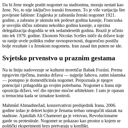
Da bi žene mogle pratiti nogomet na stadionima, moraju nestati kao
žene. No, to nije isključivo iranski fenomen. To je više varijacija šire
povijesne šablone: Engleska je zabranila ženski nogomet 1921.
godine, a zabranu je ukinula tek pedeset godina kasnije, Francuska
je usvojila sličnu zabranu nekoliko godina kasnije, a njezina
delegalizacija dogodila se tek sedamdesetih godina. Brazil je učinio
isto tek 1979. godine. Ekonom Nicolas Scelles ističe da države koje
su ranije uvele politiku rodne ravnopravnosti, dugoročno postižu
bolje rezultate i u ženskom nogometu. Iran zasad tim putem ne ide.
Svjetsko prvenstvo u praznim gestama
Na tu liniju nadovezuje se kulturni teoretičar Babak Fozúni. Prema
njegovim riječima, iranska država — najprije šahova, zatim islamska
— postupno je domestificirala nogomet. Prepoznala je njegov
potencijal i prilagodila ga svojim potrebama. Nogomet u Iranu nije
opozicija državi, već dio njezine moćne arhitekture. I zato je opasan
u trenucima kada se izmakne kontroli.
Mahmúd Ahmadinežad, konzervativni predsjednik Irana, 2006.
godine izdao je dekret kojim je ženama trebao omogućiti ulazak na
stadione. Ajatollah Ali Chamenei ga je vetovao, Revolucionarne
garde su protestirale. Nogomet se pokazao kao prostor u kojem se
politički eksperimenti brzo pretvaraju u konflikt.