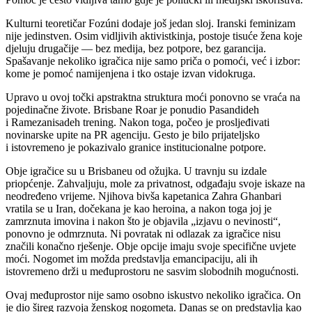
Kulturni teoretičar Fozúni dodaje još jedan sloj. Iranski feminizam
nije jedinstven. Osim vidljivih aktivistkinja, postoje tisuće žena koje
djeluju drugačije — bez medija, bez potpore, bez garancija.
Spašavanje nekoliko igračica nije samo priča o pomoći, već i izbor:
kome je pomoć namijenjena i tko ostaje izvan vidokruga.
Upravo u ovoj točki apstraktna struktura moći ponovno se vraća na
pojedinačne živote. Brisbane Roar je ponudio Pasandideh
i Ramezanisadeh trening. Nakon toga, počeo je prosljeđivati
novinarske upite na PR agenciju. Gesto je bilo prijateljsko
i istovremeno je pokazivalo granice institucionalne potpore.
Obje igračice su u Brisbaneu od ožujka. U travnju su izdale
priopćenje. Zahvaljuju, mole za privatnost, odgađaju svoje iskaze na
neodređeno vrijeme. Njihova bivša kapetanica Zahra Ghanbari
vratila se u Iran, dočekana je kao heroina, a nakon toga joj je
zamrznuta imovina i nakon što je objavila „izjavu o nevinosti“,
ponovno je odmrznuta. Ni povratak ni odlazak za igračice nisu
značili konačno rješenje. Obje opcije imaju svoje specifične uvjete
moći. Nogomet im možda predstavlja emancipaciju, ali ih
istovremeno drži u međuprostoru ne sasvim slobodnih mogućnosti.
Ovaj međuprostor nije samo osobno iskustvo nekoliko igračica. On
je dio šireg razvoja ženskog nogometa. Danas se on predstavlja kao