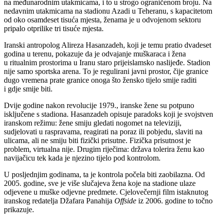
na međunarodnim utakmicama, i to u strogo ograničenom broju. Na
nedavnim utakmicama na stadionu Azadi u Teheranu, s kapacitetom
od oko osamdeset tisuća mjesta, ženama je u odvojenom sektoru
pripalo otprilike tri tisuće mjesta.
Iranski antropolog Alireza Hasanzadeh, koji je temu pratio dvadeset
godina u terenu, pokazuje da je odvajanje muškaraca i žena
u ritualnim prostorima u Iranu staro prijeislamsko naslijeđe. Stadion
nije samo sportska arena. To je regulirani javni prostor, čije granice
dugo vremena prate granice onoga što žensko tijelo smije raditi
i gdje smije biti.
Dvije godine nakon revolucije 1979., iranske žene su potpuno
isključene s stadiona. Hasanzadeh opisuje paradoks koji je svojstven
iranskom režimu: žene smiju gledati nogomet na televiziji,
sudjelovati u raspravama, reagirati na poraz ili pobjedu, slaviti na
ulicama, ali ne smiju biti fizički prisutne. Fizička prisutnost je
problem, virtualna nije. Drugim riječima: država tolerira ženu kao
navijačicu tek kada je njezino tijelo pod kontrolom.
U posljednjim godinama, ta je kontrola počela biti zaobilazna. Od
2005. godine, sve je više slučajeva žena koje na stadione ulaze
odjevene u muške odjevne predmete. Cjelovečernji film istaknutog
iranskog redatelja Džafara Panahija
Offside
iz 2006. godine to točno
prikazuje.