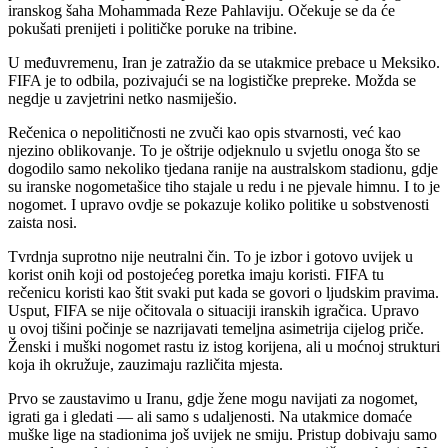
iranskog šaha Mohammada Reze Pahlaviju. Očekuje se da će
pokušati prenijeti i političke poruke na tribine.
U međuvremenu, Iran je zatražio da se utakmice prebace u Meksiko.
FIFA je to odbila, pozivajući se na logističke prepreke. Možda se
negdje u zavjetrini netko nasmiješio.
Rečenica o nepolitičnosti ne zvuči kao opis stvarnosti, već kao
njezino oblikovanje. To je oštrije odjeknulo u svjetlu onoga što se
dogodilo samo nekoliko tjedana ranije na australskom stadionu, gdje
su iranske nogometašice tiho stajale u redu i ne pjevale himnu. I to je
nogomet. I upravo ovdje se pokazuje koliko politike u sobstvenosti
zaista nosi.
Tvrdnja suprotno nije neutralni čin. To je izbor i gotovo uvijek u
korist onih koji od postojećeg poretka imaju koristi. FIFA tu
rečenicu koristi kao štit svaki put kada se govori o ljudskim pravima.
Usput, FIFA se nije očitovala o situaciji iranskih igračica. Upravo
u ovoj tišini počinje se nazrijavati temeljna asimetrija cijelog priče.
Ženski i muški nogomet rastu iz istog korijena, ali u moćnoj strukturi
koja ih okružuje, zauzimaju različita mjesta.
Prvo se zaustavimo u Iranu, gdje žene mogu navijati za nogomet,
igrati ga i gledati — ali samo s udaljenosti. Na utakmice domaće
muške lige na stadionima još uvijek ne smiju. Pristup dobivaju samo