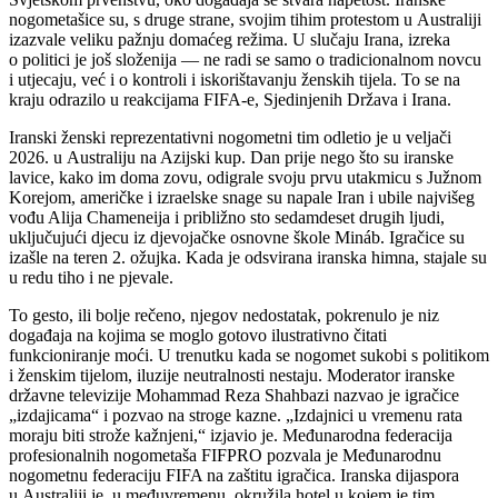
nogometašice su, s druge strane, svojim tihim protestom u Australiji
izazvale veliku pažnju domaćeg režima. U slučaju Irana, izreka
o politici je još složenija — ne radi se samo o tradicionalnom novcu
i utjecaju, već i o kontroli i iskorištavanju ženskih tijela. To se na
kraju odrazilo u reakcijama FIFA-e, Sjedinjenih Država i Irana.
Iranski ženski reprezentativni nogometni tim odletio je u veljači
2026. u Australiju na Azijski kup. Dan prije nego što su iranske
lavice, kako im doma zovu, odigrale svoju prvu utakmicu s Južnom
Korejom, američke i izraelske snage su napale Iran i ubile najvišeg
vođu Alija Chameneija i približno sto sedamdeset drugih ljudi,
uključujući djecu iz djevojačke osnovne škole Mináb. Igračice su
izašle na teren 2. ožujka. Kada je odsvirana iranska himna, stajale su
u redu tiho i ne pjevale.
To gesto, ili bolje rečeno, njegov nedostatak, pokrenulo je niz
događaja na kojima se moglo gotovo ilustrativno čitati
funkcioniranje moći. U trenutku kada se nogomet sukobi s politikom
i ženskim tijelom, iluzije neutralnosti nestaju. Moderator iranske
državne televizije Mohammad Reza Shahbazi nazvao je igračice
„izdajicama“ i pozvao na stroge kazne. „Izdajnici u vremenu rata
moraju biti strože kažnjeni,“ izjavio je. Međunarodna federacija
profesionalnih nogometaša FIFPRO pozvala je Međunarodnu
nogometnu federaciju FIFA na zaštitu igračica. Iranska dijaspora
u Australiji je, u međuvremenu, okružila hotel u kojem je tim