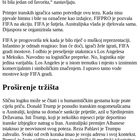
bi bila jedan od favorita,“ nastavljaju.
Primjer iranskih igračica samo potvrđuje ovu tezu. Kada nisu
pjevale himnu i bile su označene kao izdajice, FIFPRO je pozvala
FIFA na akciju. FIFA je šutjela. Australijska vlada je djelovala sama.
Dijaspora se organizirala sama.
FIFA je progovorila tek kada je bilo riječ o muškoj reprezentaciji.
Infantino je odmah reagirao: Iran će doći, igrači žele igrati, FIFA
gradi mostove. I odbio je preseljenje utakmica s Los Angelesa
u Meksiko. Navodno su logističke prepreke. No, logistika nije
jedina varijabla. Los Angeles je u istom trenutku i mjesto s iznimnim
komercijalnim i simboličkim značenjem. I upravo tamo vode
mostove koje FIFA gradi.
Proširenje tržišta
Sličnu logiku može se čitati i u humanističkim gestama koje prate
cijelu priču. Donald Trump je ponudio iranskim nogometašicama
u Australiji, kojima su domaće sankcije prijetile, azil u Sjedinjenim
Državama. Isti Trump, koji je nekoliko mjeseci prije deportirao
iranske izbjeglice natrag u Iran. Australijski premijer Albanese
istaknuo je neovisnost svog poteza. Reza Pahlavi je Trumpu
zahvalio. Svaki od ovih koraka imao je svoju adresu i svoj kontekst.
Pomoć je često vidljiva tamo gdje je politički ili medijski iskoristiva.