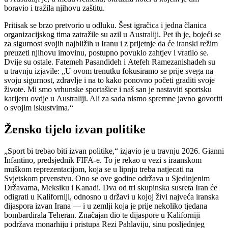
boravio i tražila njihovu zaštitu.
Pritisak se brzo pretvorio u odluku. Šest igračica i jedna članica
organizacijskog tima zatražile su azil u Australiji. Pet ih je, bojeći se
za sigurnost svojih najbližih u Iranu i z prijetnje da će iranski režim
preuzeti njihovu imovinu, postupno povuklo zahtjev i vratilo se.
Dvije su ostale. Fatemeh Pasandideh i Atefeh Ramezanishadeh su
u travnju izjavile: „U ovom trenutku fokusiramo se prije svega na
svoju sigurnost, zdravlje i na to kako ponovno početi graditi svoje
živote. Mi smo vrhunske sportašice i naš san je nastaviti sportsku
karijeru ovdje u Australiji. Ali za sada nismo spremne javno govoriti
o svojim iskustvima.“
Žensko tijelo izvan politike
„Sport bi trebao biti izvan politike,“ izjavio je u travnju 2026. Gianni
Infantino, predsjednik FIFA-e. To je rekao u vezi s iraanskom
muškom reprezentacijom, koja se u lipnju treba natjecati na
Svjetskom prvenstvu. Ono se ove godine održava u Sjedinjenim
Državama, Meksiku i Kanadi. Dva od tri skupinska susreta Iran će
odigrati u Kaliforniji, odnosno u državi u kojoj živi najveća iranska
dijaspora izvan Irana — i u zemlji koja je prije nekoliko tjedana
bombardirala Teheran. Značajan dio te dijaspore u Kaliforniji
podržava monarhiju i pristupa Rezi Pahlaviju, sinu posljednjeg