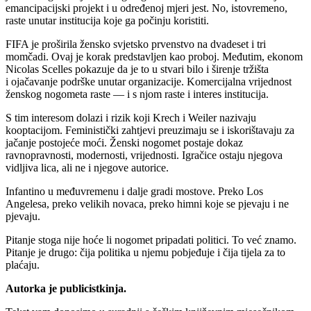
emancipacijski projekt i u određenoj mjeri jest. No, istovremeno,
raste unutar institucija koje ga počinju koristiti.
FIFA je proširila žensko svjetsko prvenstvo na dvadeset i tri
momčadi. Ovaj je korak predstavljen kao proboj. Međutim, ekonom
Nicolas Scelles pokazuje da je to u stvari bilo i širenje tržišta
i ojačavanje podrške unutar organizacije. Komercijalna vrijednost
ženskog nogometa raste — i s njom raste i interes institucija.
S tim interesom dolazi i rizik koji Krech i Weiler nazivaju
kooptacijom. Feministički zahtjevi preuzimaju se i iskorištavaju za
jačanje postojeće moći. Ženski nogomet postaje dokaz
ravnopravnosti, modernosti, vrijednosti. Igračice ostaju njegova
vidljiva lica, ali ne i njegove autorice.
Infantino u međuvremenu i dalje gradi mostove. Preko Los
Angelesa, preko velikih novaca, preko himni koje se pjevaju i ne
pjevaju.
Pitanje stoga nije hoće li nogomet pripadati politici. To već znamo.
Pitanje je drugo: čija politika u njemu pobjeđuje i čija tijela za to
plaćaju.
Autorka je publicistkinja.