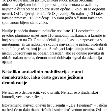
To potvrđuje analiza javnog emitera NOS: među osobama
uhićenima tijekom lokalnih protesta protiv centara za azilante,
najmanje četiri od deset dolaze izvan općine u kojoj su se dogodili
nemiri. Od 1. siječnja 2025., NOS je zabilježio najmanje 34 takva
lokalna protesta i 163 uhićenja. To slabi priču o čistom lokalnom,
spontanom bijesu stanovnika.
Nasilje je počelo donositi političke rezultate. U Loosdrechtu je
prvotno planirano smještanje 110 samotnih muškaraca, a kasnije je
broj smanjen na 70. Gradonačelnik je to objasnio razgovorima s
mještanima, ali za radikalne skupine najvažniji je prikaz: protestirali
smo, bilo je oštro, broj je pao. Stručnjaci koje citiraju nizozemski
mediji upozoravaju na opasan presedan: ako se odluke povuku ili
ublaže nakon nereda, demonstranti dobivaju signal da eskalacija
djeluje.
Nekoliko antiazilnih mobilizacija je anti
demokratsko, iako često govore jezikom
demokracije
Ne radi se o deliberaciji, već o prisili. Ne radi se o građanskoj
kontroli, već o zastrašivanju.
Istovremeno, najveći dnevni list u zemlji – „De Telegraaf“ – i slični
naslovi često daju ritam, rječnik i smjer društvenom nemiru. Odabir