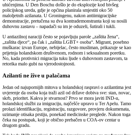
uhićenjima. U Den Boschu došlo je do eksplozije kod bivšeg
policijskog ureda, gdje je općina planirala smjestiti oko 50
maloljetnih azilanata. U Groningenu, nakon antiimigracijske
demonstracije, pretučena su dva kontrademonstranta koji su nosili
duhovnu zastavu – napadači su im je oduzeli, šutirali i tukli.
U antiazilnoj naraciji često se pojavljuju parole „zaštita žena“,
„zaštita djece“, pa čak i „zaštita LGBT+ osoba“. Migrant, posebno
muškarac izvan Europe, nebijelac, često musliman, prikazuje se kao
prijetnja holandskom društvenom, rodnom i seksualnom poretku.
No, kada protivnici migracija tuku ljude s duhovnom zastavom, ta
retorika malo gubi na vjerodostojnosti.
Azilanti ne žive u palačama
Jedan od najupornijih mitova u holandskoj raspravi o azilantima jest
uvjerenje da osoba koja traži azil od države dobiva sve: stan, novac,
skrb, prioritet. Kakva je stvarnost? Prvo se mora javiti IND-u,
holandskoj službi za imigraciju, najčešće upravo u Ter Apelu. Tamo
prolazi identifikaciju, registraciju, razgovore, provjeru dokumenata,
uzimanje otisaka prstiju, ponekad medicinske preglede. Nakon toga
čeka na postupak, koji je obično prebačen u COA-ov centar u
drugom gradu.