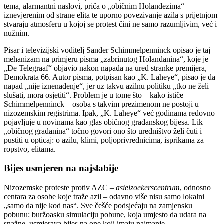
tema, alarmantni naslovi, priča o „običnim Holandezima“
iznevjerenim od strane elita te uporno povezivanje azila s prijetnjom
stvaraju atmosferu u kojoj se protest čini ne samo razumljivim, već i
nužnim.
Pisar i televizijski voditelj Sander Schimmelpenninck opisao je taj
mehanizam na primjeru pisma „zabrinutog Holanđanina“, koje je
„De Telegraaf“ objavio nakon napada na ured stranke premijera,
Demokrata 66. Autor pisma, potpisan kao „K. Laheye“, pisao je da
napad „nije iznenađenje“, jer uz takvu azilnu politiku „tko ne želi
slušati, mora osjetiti“. Problem je u tome što – kako ističe
Schimmelpenninck – osoba s takvim prezimenom ne postoji u
nizozemskim registrima. Ipak, „K. Laheye“ već godinama redovno
pojavljuje u novinama kao glas običnog građanskog bijesa. Lik
„običnog građanina“ točno govori ono što uredništvo želi čuti i
pustiti u opticaj: o azilu, klimi, poljoprivrednicima, isprikama za
ropstvo, elitama.
Bijes usmjeren na najslabije
Nizozemske proteste protiv AZC –
asielzoekerscentrum
, odnosno
centara za osobe koje traže azil – odavno više nisu samo lokalni
„samo da nije kod nas“. Sve češće podsjećaju na zamjensku
pobunu: buržoasku simulaciju pobune, koja umjesto da udara na
snažne, usmjerava bijes na one koji imaju najmanje.