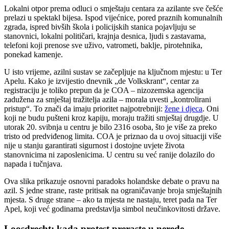
Lokalni otpor prema odluci o smještaju centara za azilante sve češće
prelazi u spektakl bijesa. Ispod vijećnice, pored praznih komunalnih
zgrada, ispred bivših škola i policijskih stanica pojavljuju se
stanovnici, lokalni političari, krajnja desnica, ljudi s zastavama,
telefoni koji prenose sve uživo, vatrometi, baklje, pirotehnika,
ponekad kamenje.
U isto vrijeme, azilni sustav se začepljuje na ključnom mjestu: u Ter
Apelu. Kako je izvijestio dnevnik „de Volkskrant“, centar za
registraciju je toliko prepun da je COA – nizozemska agencija
zadužena za smještaj tražitelja azila – morala uvesti „kontrolirani
pristup“. To znači da imaju prioritet najpotrebniji:
žene i djeca
. Oni
koji ne budu pušteni kroz kapiju, moraju tražiti smještaj drugdje. U
utorak 20. svibnja u centru je bilo 2316 osoba, što je više za preko
tristo od predviđenog limita. COA je priznao da u ovoj situaciji više
nije u stanju garantirati sigurnost i dostojne uvjete života
stanovnicima ni zaposlenicima. U centru su već ranije dolazilo do
napada i tučnjava.
Ova slika prikazuje osnovni paradoks holandske debate o pravu na
azil. S jedne strane, raste pritisak na ograničavanje broja smještajnih
mjesta. S druge strane – ako ta mjesta ne nastaju, teret pada na Ter
Apel, koji već godinama predstavlja simbol neučinkovitosti države.
Loosdrecht: kada protest preraste u nerede