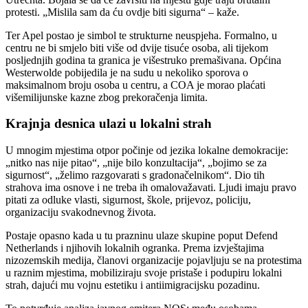
protesti. „Mislila sam da ću ovdje biti sigurna“ – kaže.
Ter Apel postao je simbol te strukturne neuspjeha. Formalno, u
centru ne bi smjelo biti više od dvije tisuće osoba, ali tijekom
posljednjih godina ta granica je višestruko premašivana. Općina
Westerwolde pobijedila je na sudu u nekoliko sporova o
maksimalnom broju osoba u centru, a COA je morao plaćati
višemilijunske kazne zbog prekoračenja limita.
Krajnja desnica ulazi u lokalni strah
U mnogim mjestima otpor počinje od jezika lokalne demokracije:
„nitko nas nije pitao“, „nije bilo konzultacija“, „bojimo se za
sigurnost“, „želimo razgovarati s gradonačelnikom“. Dio tih
strahova ima osnove i ne treba ih omalovažavati. Ljudi imaju pravo
pitati za odluke vlasti, sigurnost, škole, prijevoz, policiju,
organizaciju svakodnevnog života.
Postaje opasno kada u tu prazninu ulaze skupine poput Defend
Netherlands i njihovih lokalnih ogranka. Prema izvještajima
nizozemskih medija, članovi organizacije pojavljuju se na protestima
u raznim mjestima, mobiliziraju svoje pristaše i podupiru lokalni
strah, dajući mu vojnu estetiku i antiimigracijsku pozadinu.