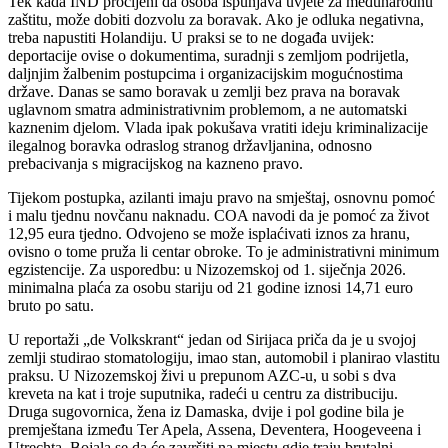
Tek kada IND procijeni da osoba ispunjava uvjete za međunarodnu
zaštitu, može dobiti dozvolu za boravak. Ako je odluka negativna,
treba napustiti Holandiju. U praksi se to ne događa uvijek:
deportacije ovise o dokumentima, suradnji s zemljom podrijetla,
daljnjim žalbenim postupcima i organizacijskim mogućnostima
države. Danas se samo boravak u zemlji bez prava na boravak
uglavnom smatra administrativnim problemom, a ne automatski
kaznenim djelom. Vlada ipak pokušava vratiti ideju kriminalizacije
ilegalnog boravka odraslog stranog državljanina, odnosno
prebacivanja s migracijskog na kazneno pravo.
Tijekom postupka, azilanti imaju pravo na smještaj, osnovnu pomoć
i malu tjednu novčanu naknadu. COA navodi da je pomoć za život
12,95 eura tjedno. Odvojeno se može isplaćivati iznos za hranu,
ovisno o tome pruža li centar obroke. To je administrativni minimum
egzistencije. Za usporedbu: u Nizozemskoj od 1. siječnja 2026.
minimalna plaća za osobu stariju od 21 godine iznosi 14,71 euro
bruto po satu.
U reportaži „de Volkskrant“ jedan od Sirijaca priča da je u svojoj
zemlji studirao stomatologiju, imao stan, automobil i planirao vlastitu
praksu. U Nizozemskoj živi u prepunom AZC-u, u sobi s dva
kreveta na kat i troje suputnika, radeći u centru za distribuciju.
Druga sugovornica, žena iz Damaska, dvije i pol godine bila je
premještana između Ter Apela, Assena, Deventera, Hoogeveena i
Utrechta. Bojala se da će završiti na mjestu gdje traju brutalni