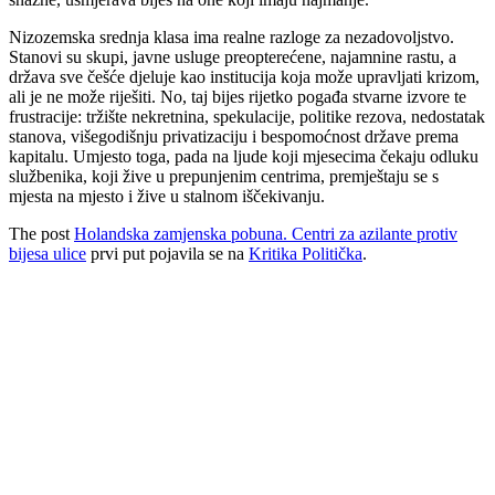
Nizozemska srednja klasa ima realne razloge za nezadovoljstvo.
Stanovi su skupi, javne usluge preopterećene, najamnine rastu, a
država sve češće djeluje kao institucija koja može upravljati krizom,
ali je ne može riješiti. No, taj bijes rijetko pogađa stvarne izvore te
frustracije: tržište nekretnina, spekulacije, politike rezova, nedostatak
stanova, višegodišnju privatizaciju i bespomoćnost države prema
kapitalu. Umjesto toga, pada na ljude koji mjesecima čekaju odluku
službenika, koji žive u prepunjenim centrima, premještaju se s
mjesta na mjesto i žive u stalnom iščekivanju.
The post
Holandska zamjenska pobuna. Centri za azilante protiv
bijesa ulice
prvi put pojavila se na
Kritika Politička
.