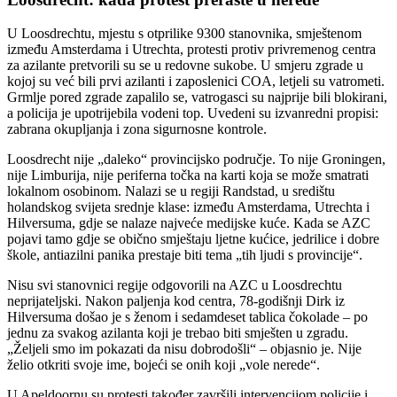
U Loosdrechtu, mjestu s otprilike 9300 stanovnika, smještenom
između Amsterdama i Utrechta, protesti protiv privremenog centra
za azilante pretvorili su se u redovne sukobe. U smjeru zgrade u
kojoj su već bili prvi azilanti i zaposlenici COA, letjeli su vatrometi.
Grmlje pored zgrade zapalilo se, vatrogasci su najprije bili blokirani,
a policija je upotrijebila vodeni top. Uvedeni su izvanredni propisi:
zabrana okupljanja i zona sigurnosne kontrole.
Loosdrecht nije „daleko“ provincijsko područje. To nije Groningen,
nije Limburija, nije periferna točka na karti koja se može smatrati
lokalnom osobinom. Nalazi se u regiji Randstad, u središtu
holandskog svijeta srednje klase: između Amsterdama, Utrechta i
Hilversuma, gdje se nalaze najveće medijske kuće. Kada se AZC
pojavi tamo gdje se obično smještaju ljetne kućice, jedrilice i dobre
škole, antiazilni panika prestaje biti tema „tih ljudi s provincije“.
Nisu svi stanovnici regije odgovorili na AZC u Loosdrechtu
neprijateljski. Nakon paljenja kod centra, 78-godišnji Dirk iz
Hilversuma došao je s ženom i sedamdeset tablica čokolade – po
jednu za svakog azilanta koji je trebao biti smješten u zgradu.
„Željeli smo im pokazati da nisu dobrodošli“ – objasnio je. Nije
želio otkriti svoje ime, bojeći se onih koji „vole nerede“.
U Apeldoornu su protesti također završili intervencijom policije i