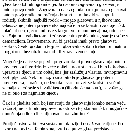
glasa bez dobnih ograničenja. Ja osobno zagovaram glasovanje
putem povjerenika. Zagovaram da svi građani imaju pravo glasovati
putem povjerenika od rođenja do smrti, a njihov bi zastupnik –
roditelj, skrbnik, najbliži rođak – mogao glasovati u njihovo ime.
Glasovanje putem povjerenika najčešće bi se koristilo za dojenčad,
mlađu djecu, djecu i odrasle s kognitivnim poremećajima, odrasle s
značajnim invaliditetom ili zdravstvenim problemima, starije osobe s
demencijom. Istovremeno, svi bi građani imali pravo glasovati
osobno. Svaki građanin koji želi glasovati osobno trebao bi imati tu
mogućnost bez obzira na dob ili zdravstveno stanje.
Moguće je da će se pojaviti prigovor da bi pravo glasovanja putem
povjerenika favoriziralo veće obitelji, no u stvarnosti bilo bi korisno
upravo za djecu u tim obiteljima, jer zaslužuju vlastitu, ravnopravnu
zastupljenost. Neki bi mogli smatrati da je glasovanje putem
povjerenika, u načelu, nedemokratsko, no već se koristi u većini
zemalja za odrasle s invaliditetom (ili odrasle na putu), pa zašto ga
ne bi bilo i za najmlađu djecu?
Čak i s gledišta onih koji smatraju da glasovanje ionako nema veću
važnost, ne bi li bilo nepravedno oduzeti toj skupini čak i mogućnost
donošenja odluka ili sudjelovanja na izborima?
Prodječinstvo zahtijeva sustavnu inkluziju i osnaživanje djece. Po
uzoru na prvi val feminizma, tvrdi da pravo glasa predstavlja