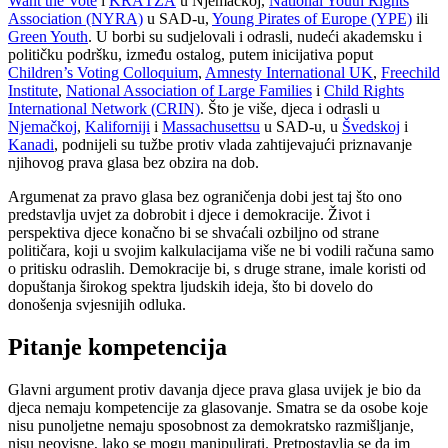
Want the Vote
i
KRÄTZÄ
u Njemačkoj,
National Youth Rights
Association (NYRA)
u SAD-u,
Young Pirates of Europe (YPE)
ili
Green Youth
. U borbi su sudjelovali i odrasli, nudeći akademsku i
političku podršku, između ostalog, putem inicijativa poput
Children’s Voting Colloquium
,
Amnesty International UK
,
Freechild
Institute
,
National Association of Large Families
i
Child Rights
International Network (CRIN)
. Što je više, djeca i odrasli u
Njemačkoj
,
Kaliforniji
i
Massachusettsu
u SAD-u, u
Švedskoj
i
Kanadi
, podnijeli su tužbe protiv vlada zahtijevajući priznavanje
njihovog prava glasa bez obzira na dob.
Argumenat za pravo glasa bez ograničenja dobi jest taj što ono
predstavlja uvjet za dobrobit i djece i demokracije. Život i
perspektiva djece konačno bi se shvaćali ozbiljno od strane
političara, koji u svojim kalkulacijama više ne bi vodili računa samo
o pritisku odraslih. Demokracije bi, s druge strane, imale koristi od
dopuštanja širokog spektra ljudskih ideja, što bi dovelo do
donošenja svjesnijih odluka.
Pitanje kompetencija
Glavni argument protiv davanja djece prava glasa uvijek je bio da
djeca nemaju kompetencije za glasovanje. Smatra se da osobe koje
nisu punoljetne nemaju sposobnost za demokratsko razmišljanje,
nisu neovisne, lako se mogu manipulirati. Pretpostavlja se da im