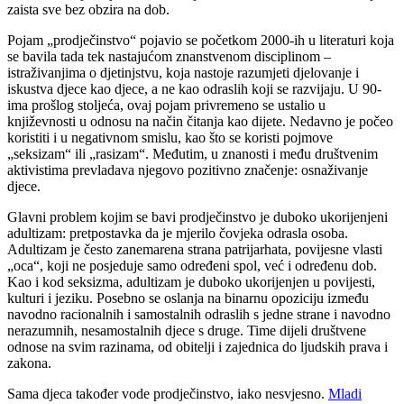
zaista sve bez obzira na dob.
Pojam „prodječinstvo“ pojavio se početkom 2000-ih u literaturi koja
se bavila tada tek nastajućom znanstvenom disciplinom –
istraživanjima o djetinjstvu, koja nastoje razumjeti djelovanje i
iskustva djece kao djece, a ne kao odraslih koji se razvijaju. U 90-
ima prošlog stoljeća, ovaj pojam privremeno se ustalio u
književnosti u odnosu na način čitanja kao dijete. Nedavno je počeo
koristiti i u negativnom smislu, kao što se koristi pojmove
„seksizam“ ili „rasizam“. Međutim, u znanosti i među društvenim
aktivistima prevladava njegovo pozitivno značenje: osnaživanje
djece.
Glavni problem kojim se bavi prodječinstvo je duboko ukorijenjeni
adultizam: pretpostavka da je mjerilo čovjeka odrasla osoba.
Adultizam je često zanemarena strana patrijarhata, povijesne vlasti
„oca“, koji ne posjeduje samo određeni spol, već i određenu dob.
Kao i kod seksizma, adultizam je duboko ukorijenjen u povijesti,
kulturi i jeziku. Posebno se oslanja na binarnu opoziciju između
navodno racionalnih i samostalnih odraslih s jedne strane i navodno
nerazumnih, nesamostalnih djece s druge. Time dijeli društvene
odnose na svim razinama, od obitelji i zajednica do ljudskih prava i
zakona.
Sama djeca također vode prodječinstvo, iako nesvjesno.
Mladi