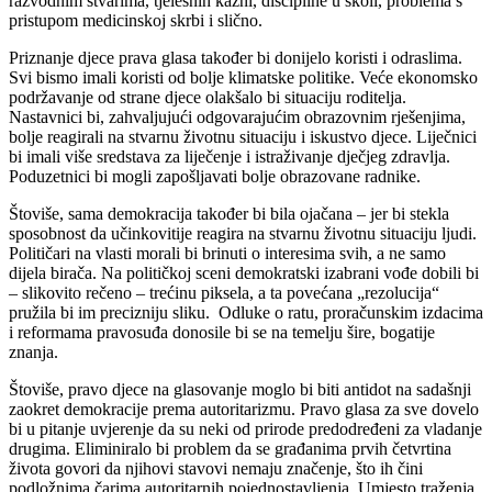
razvodnim stvarima, tjelesnih kazni, discipline u školi, problema s
pristupom medicinskoj skrbi i slično.
Priznanje djece prava glasa također bi donijelo koristi i odraslima.
Svi bismo imali koristi od bolje klimatske politike. Veće ekonomsko
podržavanje od strane djece olakšalo bi situaciju roditelja.
Nastavnici bi, zahvaljujući odgovarajućim obrazovnim rješenjima,
bolje reagirali na stvarnu životnu situaciju i iskustvo djece. Liječnici
bi imali više sredstava za liječenje i istraživanje dječjeg zdravlja.
Poduzetnici bi mogli zapošljavati bolje obrazovane radnike.
Štoviše, sama demokracija također bi bila ojačana – jer bi stekla
sposobnost da učinkovitije reagira na stvarnu životnu situaciju ljudi.
Političari na vlasti morali bi brinuti o interesima svih, a ne samo
dijela birača. Na političkoj sceni demokratski izabrani vođe dobili bi
– slikovito rečeno – trećinu piksela, a ta povećana „rezolucija“
pružila bi im precizniju sliku. Odluke o ratu, proračunskim izdacima
i reformama pravosuđa donosile bi se na temelju šire, bogatije
znanja.
Štoviše, pravo djece na glasovanje moglo bi biti antidot na sadašnji
zaokret demokracije prema autoritarizmu. Pravo glasa za sve dovelo
bi u pitanje uvjerenje da su neki od prirode predodređeni za vladanje
drugima. Eliminiralo bi problem da se građanima prvih četvrtina
života govori da njihovi stavovi nemaju značenje, što ih čini
podložnima čarima autoritarnih pojednostavljenja. Umjesto traženja