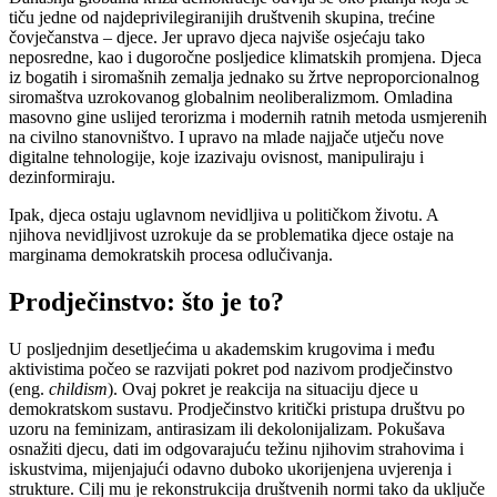
tiču jedne od najdeprivilegiranijih društvenih skupina, trećine
čovječanstva – djece. Jer upravo djeca najviše osjećaju tako
neposredne, kao i dugoročne posljedice klimatskih promjena. Djeca
iz bogatih i siromašnih zemalja jednako su žrtve neproporcionalnog
siromaštva uzrokovanog globalnim neoliberalizmom. Omladina
masovno gine uslijed terorizma i modernih ratnih metoda usmjerenih
na civilno stanovništvo. I upravo na mlade najjače utječu nove
digitalne tehnologije, koje izazivaju ovisnost, manipuliraju i
dezinformiraju.
Ipak, djeca ostaju uglavnom nevidljiva u političkom životu. A
njihova nevidljivost uzrokuje da se problematika djece ostaje na
marginama demokratskih procesa odlučivanja.
Prodječinstvo: što je to?
U posljednjim desetljećima u akademskim krugovima i među
aktivistima počeo se razvijati pokret pod nazivom prodječinstvo
(eng.
childism
). Ovaj pokret je reakcija na situaciju djece u
demokratskom sustavu. Prodječinstvo kritički pristupa društvu po
uzoru na feminizam, antirasizam ili dekolonijalizam. Pokušava
osnažiti djecu, dati im odgovarajuću težinu njihovim strahovima i
iskustvima, mijenjajući odavno duboko ukorijenjena uvjerenja i
strukture. Cilj mu je rekonstrukcija društvenih normi tako da uključe