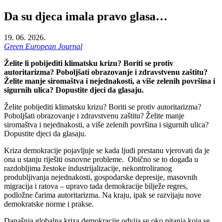
Da su djeca imala pravo glasa…
19. 06. 2026.
Green European Journal
Želite li pobijediti klimatsku krizu? Boriti se protiv
autoritarizma? Poboljšati obrazovanje i zdravstvenu zaštitu?
Želite manje siromaštva i nejednakosti, a više zelenih površina i
sigurnih ulica? Dopustite djeci da glasaju.
Želite pobijediti klimatsku krizu? Boriti se protiv autoritarizma?
Poboljšati obrazovanje i zdravstvenu zaštitu? Želite manje
siromaštva i nejednakosti, a više zelenih površina i sigurnih ulica?
Dopustite djeci da glasaju.
Kriza demokracije pojavljuje se kada ljudi prestanu vjerovati da je
ona u stanju riješiti osnovne probleme. Obično se to događa u
razdobljima žestoke industrijalizacije, nekontroliranog
produbljivanja nejednakosti, gospodarske depresije, masovnih
migracija i ratova – upravo tada demokracije bilježe regres,
podložne čarima autoritarizma. Na kraju, ipak se razvijaju nove
demokratske norme i prakse.
Današnja globalna kriza demokracije odvija se oko pitanja koja se