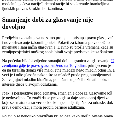
modelnih „očeva nacije“, demokracije bi se okrenule braniteljima
ljudskih prava s širokim horizontima.
Smanjenje dobi za glasovanje nije
dovoljno
Prodječinstvo zahtijeva ne samo promjenu pristupa pravu glasa, već
i novo shvaćanje izbornih praksi. Pokreti za izborna prava obično
mijenjaju i sam način glasovanja. Davno su prošla vremena kada su
zemljoposjednici muškog spola birali svoje predstavnike za šankom.
Na početku bilo bi vrijedno smanjiti dobnu granicu za glasovanje.
U
zemljama gdje je pravo glasa sniženo na 16 godina
, primijećeno je
da na birališta dolazi više maloljetne mladeži nego mlađih odraslih, a
veći je i udio glasača nakon što ta mladež pređe prag punoljetnosti.
Zahvaljujući mladim biračima, političari su počeli uzimati u obzir
interese djece u svojim odlukama.
Ipak, s perspektive prodječinstva, smanjenje dobi za glasovanje još
je nedovoljno. To znači da se pravo glasa daje samo onoj djeci za
koje se smatra da su već stekle kompetencije tipične za odrasle, dok
prava demokracija mora probiti barijere adultizma.
Pojavilo se nekoliko praktičnih prijedloga kako riješiti pitanje prava