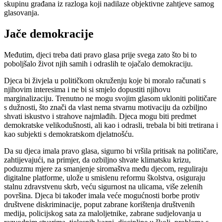
skupinu građana iz razloga koji nadilaze objektivne zahtjeve samog
glasovanja.
Jače demokracije
Međutim, djeci treba dati pravo glasa prije svega zato što bi to
poboljšalo život njih samih i odraslih te ojačalo demokraciju.
Djeca bi živjela u političkom okruženju koje bi moralo računati s
njihovim interesima i ne bi si smjelo dopustiti njihovu
marginalizaciju. Trenutno ne mogu svojim glasom ukloniti političare
s dužnosti, što znači da vlast nema stvarnu motivaciju da ozbiljno
shvati iskustvo i strahove najmlađih. Djeca mogu biti predmet
demokratske velikodušnosti, ali kao i odrasli, trebala bi biti tretirana i
kao subjekti s demokratskom djelatnošću.
Da su djeca imala pravo glasa, sigurno bi vršila pritisak na političare,
zahtijevajući, na primjer, da ozbiljno shvate klimatsku krizu,
poduzmu mjere za smanjenje siromaštva među djecom, reguliraju
digitalne platforme, ulože u smislenu reformu školstva, osiguraju
stalnu zdravstvenu skrb, veću sigurnost na ulicama, više zelenih
površina. Djeca bi također imala veće mogućnosti borbe protiv
društvene diskriminacije, poput zabrane korištenja društvenih
medija, policijskog sata za maloljetnike, zabrane sudjelovanja u