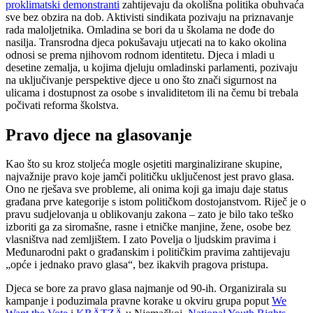
proklimatski demonstranti
zahtijevaju da okolišna politika obuhvaća
sve bez obzira na dob. Aktivisti sindikata pozivaju na priznavanje
rada maloljetnika. Omladina se bori da u školama ne dođe do
nasilja. Transrodna djeca pokušavaju utjecati na to kako okolina
odnosi se prema njihovom rodnom identitetu. Djeca i mladi u
desetine zemalja, u kojima djeluju omladinski parlamenti, pozivaju
na uključivanje perspektive djece u ono što znači sigurnost na
ulicama i dostupnost za osobe s invaliditetom ili na čemu bi trebala
počivati reforma školstva.
Pravo djece na glasovanje
Kao što su kroz stoljeća mogle osjetiti marginalizirane skupine,
najvažnije pravo koje jamči političku uključenost jest pravo glasa.
Ono ne rješava sve probleme, ali onima koji ga imaju daje status
građana prve kategorije s istom političkom dostojanstvom. Riječ je o
pravu sudjelovanja u oblikovanju zakona – zato je bilo tako teško
izboriti ga za siromašne, rasne i etničke manjine, žene, osobe bez
vlasništva nad zemljištem. I zato Povelja o ljudskim pravima i
Međunarodni pakt o građanskim i političkim pravima zahtijevaju
„opće i jednako pravo glasa“, bez ikakvih pragova pristupa.
Djeca se bore za pravo glasa najmanje od 90-ih. Organizirala su
kampanje i poduzimala pravne korake u okviru grupa poput
We