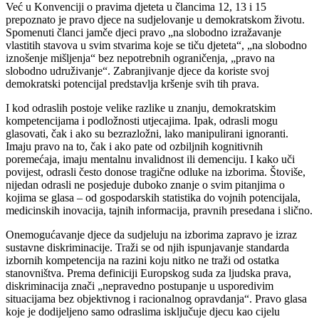
Već u Konvenciji o pravima djeteta u člancima 12, 13 i 15
prepoznato je pravo djece na sudjelovanje u demokratskom životu.
Spomenuti članci jamče djeci pravo „na slobodno izražavanje
vlastitih stavova u svim stvarima koje se tiču djeteta“, „na slobodno
iznošenje mišljenja“ bez nepotrebnih ograničenja, „pravo na
slobodno udruživanje“. Zabranjivanje djece da koriste svoj
demokratski potencijal predstavlja kršenje svih tih prava.
I kod odraslih postoje velike razlike u znanju, demokratskim
kompetencijama i podložnosti utjecajima. Ipak, odrasli mogu
glasovati, čak i ako su bezrazložni, lako manipulirani ignoranti.
Imaju pravo na to, čak i ako pate od ozbiljnih kognitivnih
poremećaja, imaju mentalnu invalidnost ili demenciju. I kako uči
povijest, odrasli često donose tragične odluke na izborima. Štoviše,
nijedan odrasli ne posjeduje duboko znanje o svim pitanjima o
kojima se glasa – od gospodarskih statistika do vojnih potencijala,
medicinskih inovacija, tajnih informacija, pravnih presedana i slično.
Onemogućavanje djece da sudjeluju na izborima zapravo je izraz
sustavne diskriminacije. Traži se od njih ispunjavanje standarda
izbornih kompetencija na razini koju nitko ne traži od ostatka
stanovništva. Prema definiciji Europskog suda za ljudska prava,
diskriminacija znači „nepravedno postupanje u usporedivim
situacijama bez objektivnog i racionalnog opravdanja“. Pravo glasa
koje je dodijeljeno samo odraslima isključuje djecu kao cijelu