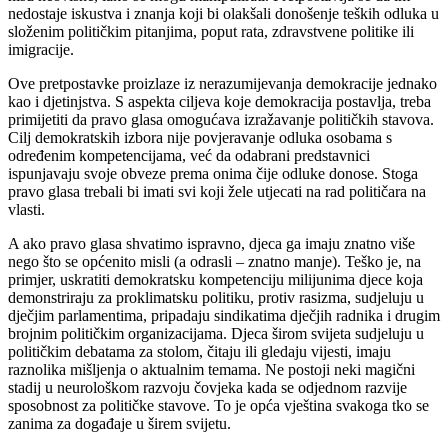
nedostaje iskustva i znanja koji bi olakšali donošenje teških odluka u
složenim političkim pitanjima, poput rata, zdravstvene politike ili
imigracije.
Ove pretpostavke proizlaze iz nerazumijevanja demokracije jednako
kao i djetinjstva. S aspekta ciljeva koje demokracija postavlja, treba
primijetiti da pravo glasa omogućava izražavanje političkih stavova.
Cilj demokratskih izbora nije povjeravanje odluka osobama s
određenim kompetencijama, već da odabrani predstavnici
ispunjavaju svoje obveze prema onima čije odluke donose. Stoga
pravo glasa trebali bi imati svi koji žele utjecati na rad političara na
vlasti.
A ako pravo glasa shvatimo ispravno, djeca ga imaju znatno više
nego što se općenito misli (a odrasli – znatno manje). Teško je, na
primjer, uskratiti demokratsku kompetenciju milijunima djece koja
demonstriraju za proklimatsku politiku, protiv rasizma, sudjeluju u
dječjim parlamentima, pripadaju sindikatima dječjih radnika i drugim
brojnim političkim organizacijama. Djeca širom svijeta sudjeluju u
političkim debatama za stolom, čitaju ili gledaju vijesti, imaju
raznolika mišljenja o aktualnim temama. Ne postoji neki magični
stadij u neurološkom razvoju čovjeka kada se odjednom razvije
sposobnost za političke stavove. To je opća vještina svakoga tko se
zanima za događaje u širem svijetu.