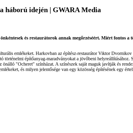
 a háború idején | GWARA Media
önkéntesek és restaurátorok annak megőrzéséért. Miért fontos a tö
lturális emlékeket. Harkovban az építész-restaurátor Viktor Dvornikov
tó történelmi építőanyag-maradványokat a jövőbeni helyreállításához. 
önálló "Ocheret" színházat. A színészek saját maguk javítják és rendezi 
lmi emlékeket, és milyen jelentősége van egy közösség építésének egy é