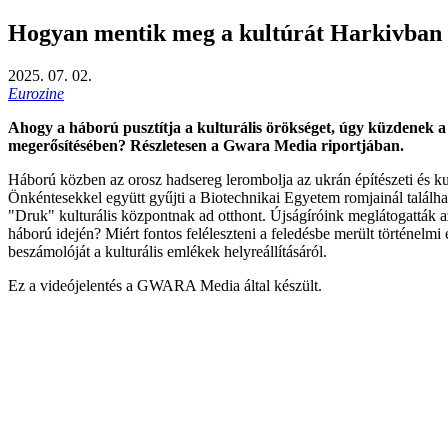
Hogyan mentik meg a kultúrát Harkivban
2025. 07. 02.
Eurozine
Ahogy a háború pusztítja a kulturális örökséget, úgy küzdenek a 
megerősítésében? Részletesen a Gwara Media riportjában.
Háború közben az orosz hadsereg lerombolja az ukrán építészeti és ku
Önkéntesekkel együtt gyűjti a Biotechnikai Egyetem romjainál találha
"Druk" kulturális központnak ad otthont. Újságíróink meglátogatták az 
háború idején? Miért fontos feléleszteni a feledésbe merült történe
beszámolóját a kulturális emlékek helyreállításáról.
Ez a videójelentés a GWARA Media által készült.