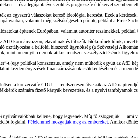
déken — és a legújabb évek zöld és progresszív értékeivel szembeni ell
ék az egyszerű válaszokat kereső ideológiai keresést. Ezek a kérdések,
mpányaiban, valamint még szélsőségesebb pártok, például a Freie Sach
lózatokat építenek Európában, valamint autoriter rezsimekkel, például
z AfD kormányozzon, elavultnak és túl szűk látókörűnek tűnik, mivel 
ló osztályozása a belföldi hírszerző ügynökség (a Szövetségi Alkotmányv
ak, mint amennyit a demokratikus rendszer veszélyeztetésének figyelme
er”-t (egy politikai konszenzus, amely nem működik együtt az AfD ké
ársadalmi kezdeményezések finanszírozásának csökkentésében és a mene
lönösen a konzervatív CDU — rendszeresen átveszik az AfD napirendjé
edékkérők számára fizető kártyák bevezetése, és a nyelvi tanfolyamok 
gei nyilvánvalóbbak kellene, hogy legyenek. Míg fő szlogenjük — a
ciót foglalni.
Félelemmel mozgatják meg az embereket
. Amikor döntés
sége. Általában az AfD támogatja a sorkatonaság újbóli bevezetését. Azo