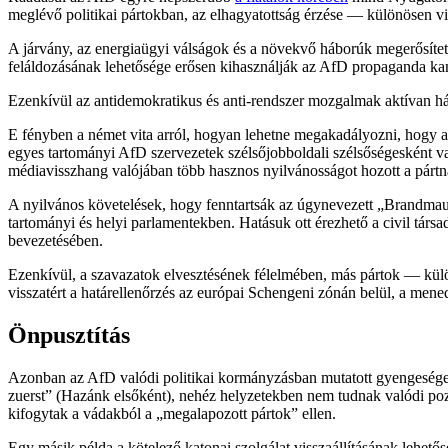
meglévő politikai pártokban, az elhagyatottság érzése — különösen vi
A járvány, az energiaügyi válságok és a növekvő háborúk megerősített
feláldozásának lehetősége erősen kihasználják az AfD propaganda ka
Ezenkívül az antidemokratikus és anti-rendszer mozgalmak aktívan há
E fényben a német vita arról, hogyan lehetne megakadályozni, hogy a
egyes tartományi AfD szervezetek szélsőjobboldali szélsőségesként va
médiavisszhang valójában több hasznos nyilvánosságot hozott a pártn
A nyilvános követelések, hogy fenntartsák az úgynevezett „Brandmau
tartományi és helyi parlamentekben. Hatásuk ott érezhető a civil t
bevezetésében.
Ezenkívül, a szavazatok elvesztésének félelmében, más pártok — kü
visszatért a határellenőrzés az európai Schengeni zónán belül, a men
Önpusztítás
Azonban az AfD valódi politikai kormányzásban mutatott gyengesé
zuerst” (Hazánk elsőként), nehéz helyzetekben nem tudnak valódi pozí
kifogytak a vádakból a „megalapozott pártok” ellen.
Egy másik példa a kötelező katonai szolgálat visszaállításának lehető