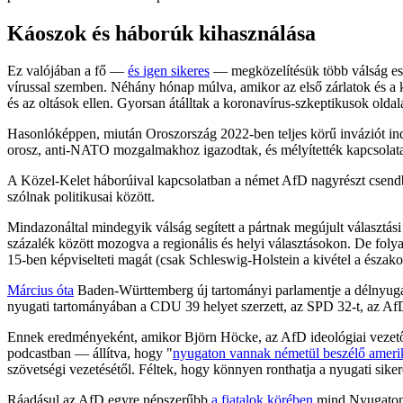
Káoszok és háborúk kihasználása
Ez valójában a fő —
és igen sikeres
— megközelítésük több válság ese
vírussal szemben. Néhány hónap múlva, amikor az első zárlatok és a k
és az oltások ellen. Gyorsan átálltak a koronavírus-szkeptikusok oldal
Hasonlóképpen, miután Oroszország 2022-ben teljes körű inváziót in
orosz, anti-NATO mozgalmakhoz igazodtak, és mélyítették kapcsolata
A Közel-Kelet háborúival kapcsolatban a német AfD nagyrészt csendben
szólnak politikusai között.
Mindazonáltal mindegyik válság segített a pártnak megújult választási
százalék között mozogva a regionális és helyi választásokon. De foly
15-ben képviselteti magát (csak Schleswig-Holstein a kivétel a észako
Március óta
Baden-Württemberg új tartományi parlamentje a délnyugati
nyugati tartományában a CDU 39 helyet szerzett, az SPD 32-t, az AfD 
Ennek eredményeként, amikor Björn Höcke, az AfD ideológiai vezetője
podcastban — állítva, hogy "
nyugaton vannak németül beszélő ameri
szövetségi vezetésétől. Féltek, hogy könnyen ronthatja a nyugati siker
Ráadásul az AfD egyre népszerűbb
a fiatalok körében
mind Nyugaton, 