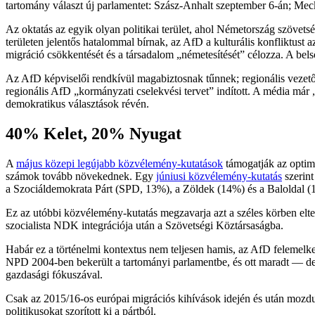
tartomány választ új parlamentet: Szász-Anhalt szeptember 6-án; Mec
Az oktatás az egyik olyan politikai terület, ahol Németország szövet
területen jelentős hatalommal bírnak, az AfD a kulturális konfliktust
migráció csökkentését és a társadalom „németesítését” célozza. A bels
Az AfD képviselői rendkívül magabiztosnak tűnnek; regionális vezető
regionális AfD „kormányzati cselekvési tervet” indított. A média már 
demokratikus választások révén.
40% Kelet, 20% Nyugat
A
május közepi legújabb közvélemény-kutatások
támogatják az optim
számok tovább növekednek. Egy
júniusi közvélemény-kutatás
szerint
a Szociáldemokrata Párt (SPD, 13%), a Zöldek (14%) és a Baloldal (1
Ez az utóbbi közvélemény-kutatás megzavarja azt a széles körben elter
szocialista NDK integrációja után a Szövetségi Köztársaságba.
Habár ez a történelmi kontextus nem teljesen hamis, az AfD felemel
NPD 2004-ben bekerült a tartományi parlamentbe, és ott maradt — de c
gazdasági fókuszával.
Csak az 2015/16-os európai migrációs kihívások idején és után mozdul
politikusokat szorított ki a pártból.