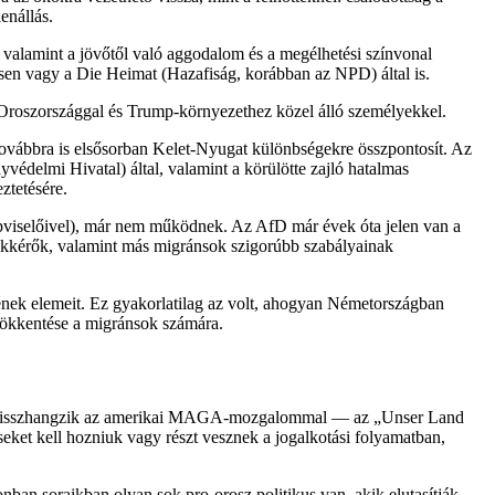
enállás.
 valamint a jövőtől való aggodalom és a megélhetési színvonal
sen vagy a Die Heimat (Hazafiság, korábban az NPD) által is.
 Oroszországgal és Trump-környezethez közel álló személyekkel.
továbbra is elsősorban Kelet-Nyugat különbségekre összpontosít. Az
édelmi Hivatal) által, valamint a körülötte zajló hatalmas
ztetésére.
pviselőivel), már nem működnek. Az AfD már évek óta jelen van a
dékkérők, valamint más migránsok szigorúbb szabályainak
nek elemeit. Ez gyakorlatilag az volt, ahogyan Németországban
csökkentése a migránsok számára.
mi visszhangzik az amerikai MAGA-mozgalommal — az „Unser Land
eket kell hozniuk vagy részt vesznek a jogalkotási folyamatban,
nban soraikban olyan sok pro-orosz politikus van, akik elutasítják