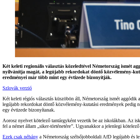
Két keleti regionális választás közeledtével Németország ismét a
nyilvánítja magát, a legújabb rekordokat döntő közvélemény-kut
eredményei már több mint egy évtizede bizonyítják.
Szlovák verzió
Két keleti régiós választás küszöbön áll, Németország ismét aggódik 
legújabb rekordokat döntő közvélemény-kutatási eredmények pedig n
egy évtizede bizonyítanak.
Aorosz nyelvet kötelező tantárgyként vezetik be az iskolákban. Az isk
fel a német állam „siker-történetére”. Ugyanakkor a jelenlegi kötelező
Ezek csak néhány
a Németország szélsőjobboldali AfD legújabb és l