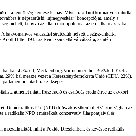
lönösen a rendőrség kérdése is más. Mivel az állami kormányok mindkét
ovábbra is népszerűsíti „újraegyesítési” koncepcióját, amely a
dőrség mellett, kihívva az állam monopóliumát az erő alkalmazásában.
 hagyományos választási stratégiák helyett a szász-anhalt-i
a Adolf Hitler 1933-as Reichskancellárvá válására, szintén
sz-Anhaltban 42%-kal, Mecklenburg-Vorpommernben 36%-kal. Ezek a
lisát. 29%-kal messze vezet a Kereszténydemokrata Unió (CDU, 22%),
a parlamentbe jutáshoz szükséges.
talista átmenet miatti frusztráció és csalódás eredménye az egykori
eti Demokratikus Párt (NPD) időszakos sikerétől. Szászországban az
 a radikális NPD-t mérsékelt konzervatív álláspontjaival és
yan mozgalmaktól, mint a Pegida Dresdenben, és kevésbé radikális