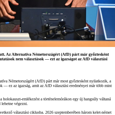
iatt. Az Alternatíva Németországért (AfD) párt már győztesként
tatások nem választások — ezt az igazságot az AfD választási
natíva Németországért (AfD) párt már most győztesként nyilatkozik, a
k — ez az igazság, amit az AfD választási eredményei már több mint
l; a holokauszt-emlékezést a történelemórákon egy új hangsúly váltaná
l lehetne végezni.
vetkező választási ciklusba. 2026 szeptemberében három kelet-német