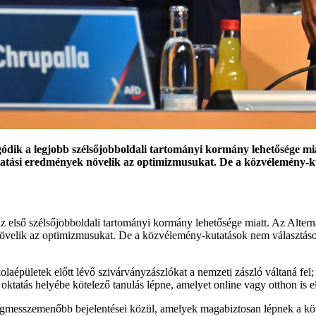
ggódik a legjobb szélsőjobboldali tartományi kormány lehetősége m
atási eredmények növelik az optimizmusukat. De a közvélemény-ku
az első szélsőjobboldali tartományi kormány lehetősége miatt. Az Alter
övelik az optimizmusukat. De a közvélemény-kutatások nem választáso
olaépületek előtt lévő szivárványzászlókat a nemzeti zászló váltaná fe
 oktatás helyébe kötelező tanulás lépne, amelyet online vagy otthon is e
egmesszemenőbb bejelentései közül, amelyek magabiztosan lépnek a kö