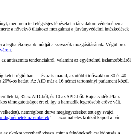
yt, mert nem tett elégséges lépéseket a társadalom védelmében a
ismerte a növekvő tiltakozó mozgalmat a járványvédelmi intézkedések
lta a leghatékonyabb módját a szavazók mozgósításának. Végül pro-
rváron
.
az antiszemita tendenciákról, valamint az egyértelmű iszlamofóbiáról
ág keleti régióiban — és az is marad, az utóbbi időszakban 30 és 40
e a 20%-os határt. Az AfD már a 16 német tartományi parlament közül
erültek ki, 35 az AfD-ből, és 10 az SPD-ből. Rajna-vidék-Pfalz
s támogatottságot ért el, így a harmadik legerősebb erővé vált.
elkedett), nemrégiben durva megjegyzéseket tett egy svájci
mindig németek az emberek
" — azonnal éles kritikát kapott a párt
az okokra vezethető vissza, mint a felnőtteknél: csalódottság a