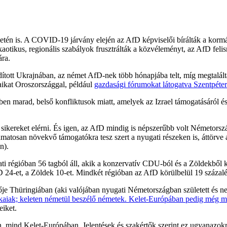
tén is. A COVID-19 járvány elején az AfD képviselői bírálták a kormán
aotikus, regionális szabályok frusztrálták a közvéleményt, az AfD fel
ára.
dított Ukrajnában, az német AfD-nek több hónapjába telt, míg megtalá
ikat Oroszországgal, például
gazdasági fórumokat látogatva Szentpéte
 marad, belső konfliktusok miatt, amelyek az Izrael támogatásáról és 
 sikereket elérni. És igen, az AfD mindig is népszerűbb volt Németorsz
amatosan növekvő támogatókra tesz szert a nyugati részeken is, áttörv
n).
 régióban 56 tagból áll, akik a konzervatív CDU-ból és a Zöldekből k
24-et, a Zöldek 10-et. Mindkét régióban az AfD körülbelül 19 százaléko
 Thüringiában (aki valójában nyugati Németországban született és nev
kaiak; keleten németül beszélő németek. Kelet-Európában pedig még 
eiket.
mind Kelet-Európában. Jelentések és szakértők szerint ez ugyanazokra 