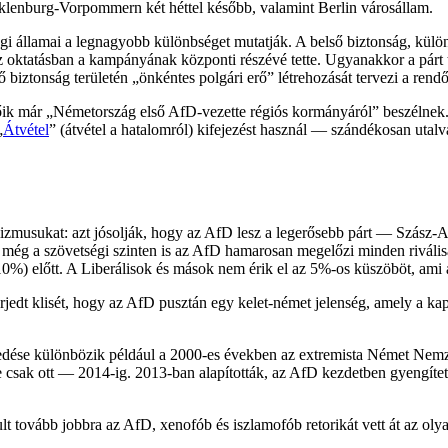
klenburg-Vorpommern két héttel később, valamint Berlin városállam.
ségi államai a legnagyobb különbséget mutatják. A belső biztonság, kü
 az oktatásban a kampányának központi részévé tette. Ugyanakkor a párt t
ő biztonság területén „önkéntes polgári erő” létrehozását tervezi a ren
ik már „Németország első AfD-vezette régiós kormányáról” beszélnek. A
„
Átvétel
” (átvétel a hatalomról) kifejezést használ — szándékosan utalv
izmusukat: azt jósolják, hogy az AfD lesz a legerősebb párt — Szá
 még a szövetségi szinten is az AfD hamarosan megelőzi minden rivá
0%) előtt. A Liberálisok és mások nem érik el az 5%-os küszöböt, ami 
jedt klisét, hogy az AfD pusztán egy kelet-német jelenség, amely a kapi
kedése különbözik például a 2000-es években az extremista Német Nemz
sak ott — 2014-ig. 2013-ban alapították, az AfD kezdetben gyengítette
t tovább jobbra az AfD, xenofób és iszlamofób retorikát vett át az ol