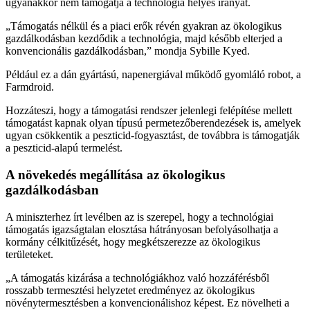
ugyanakkor nem támogatja a technológia helyes irányát.
„Támogatás nélkül és a piaci erők révén gyakran az ökologikus
gazdálkodásban kezdődik a technológia, majd később elterjed a
konvencionális gazdálkodásban,” mondja Sybille Kyed.
Például ez a dán gyártású, napenergiával működő gyomláló robot, a
Farmdroid.
Hozzáteszi, hogy a támogatási rendszer jelenlegi felépítése mellett
támogatást kapnak olyan típusú permetezőberendezések is, amelyek
ugyan csökkentik a peszticid-fogyasztást, de továbbra is támogatják
a peszticid-alapú termelést.
A növekedés megállítása az ökologikus
gazdálkodásban
A miniszterhez írt levélben az is szerepel, hogy a technológiai
támogatás igazságtalan elosztása hátrányosan befolyásolhatja a
kormány célkitűzését, hogy megkétszerezze az ökologikus
területeket.
„A támogatás kizárása a technológiákhoz való hozzáférésből
rosszabb termesztési helyzetet eredményez az ökologikus
növénytermesztésben a konvencionálishoz képest. Ez növelheti a