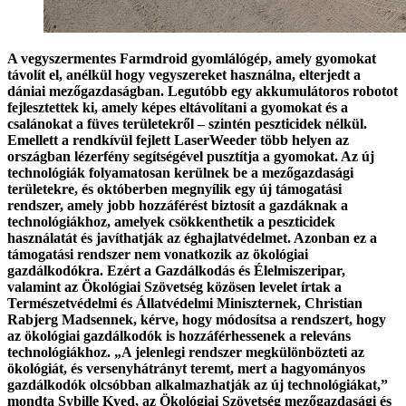
A vegyszermentes Farmdroid gyomlálógép, amely gyomokat
távolít el, anélkül hogy vegyszereket használna, elterjedt a
dániai mezőgazdaságban. Legutóbb egy akkumulátoros robotot
fejlesztettek ki, amely képes eltávolítani a gyomokat és a
csalánokat a füves területekről – szintén peszticidek nélkül.
Emellett a rendkívül fejlett LaserWeeder több helyen az
országban lézerfény segítségével pusztítja a gyomokat. Az új
technológiák folyamatosan kerülnek be a mezőgazdasági
területekre, és októberben megnyílik egy új támogatási
rendszer, amely jobb hozzáférést biztosít a gazdáknak a
technológiákhoz, amelyek csökkenthetik a peszticidek
használatát és javíthatják az éghajlatvédelmet. Azonban ez a
támogatási rendszer nem vonatkozik az ökológiai
gazdálkodókra. Ezért a Gazdálkodás és Élelmiszeripar,
valamint az Ökológiai Szövetség közösen levelet írtak a
Természetvédelmi és Állatvédelmi Miniszternek, Christian
Rabjerg Madsennek, kérve, hogy módosítsa a rendszert, hogy
az ökológiai gazdálkodók is hozzáférhessenek a releváns
technológiákhoz. „A jelenlegi rendszer megkülönbözteti az
ökológiát, és versenyhátrányt teremt, mert a hagyományos
gazdálkodók olcsóbban alkalmazhatják az új technológiákat,”
mondta Sybille Kyed, az Ökológiai Szövetség mezőgazdasági és