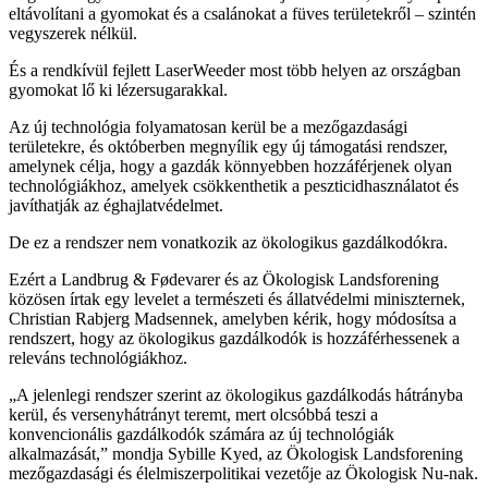
eltávolítani a gyomokat és a csalánokat a füves területekről – szintén
vegyszerek nélkül.
És a rendkívül fejlett LaserWeeder most több helyen az országban
gyomokat lő ki lézersugarakkal.
Az új technológia folyamatosan kerül be a mezőgazdasági
területekre, és októberben megnyílik egy új támogatási rendszer,
amelynek célja, hogy a gazdák könnyebben hozzáférjenek olyan
technológiákhoz, amelyek csökkenthetik a peszticidhasználatot és
javíthatják az éghajlatvédelmet.
De ez a rendszer nem vonatkozik az ökologikus gazdálkodókra.
Ezért a Landbrug & Fødevarer és az Ökologisk Landsforening
közösen írtak egy levelet a természeti és állatvédelmi miniszternek,
Christian Rabjerg Madsennek, amelyben kérik, hogy módosítsa a
rendszert, hogy az ökologikus gazdálkodók is hozzáférhessenek a
releváns technológiákhoz.
„A jelenlegi rendszer szerint az ökologikus gazdálkodás hátrányba
kerül, és versenyhátrányt teremt, mert olcsóbbá teszi a
konvencionális gazdálkodók számára az új technológiák
alkalmazását,” mondja Sybille Kyed, az Ökologisk Landsforening
mezőgazdasági és élelmiszerpolitikai vezetője az Ökologisk Nu-nak.