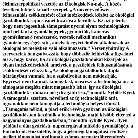
élelmiszerpolitikai vezetője az Økologisk Nu-nak. A közös
levélben többek között szerepel: „A növényvédőszer-
felhasználás csökkentését célzó intézkedések között az ökológiai
gazdálkodók sajnos ismét kizárásra kerültek. Ez azt jelenti,
hogy nem jogosultak támogatást nyerni olyan technológiákra,
mint például a gyomlálógépek, gyomirtók, kamerás
gyomfelismerő rendszerek, vezeték nélküli mechanikus
gyomirtó egységek stb., amelyek egyértelműen alkalmasak az
ökológiai termelésben való alkalmazásra.” Versenyhátrány A
szervezetek hangsúlyozzák, hogy többször felhívták a figyelmet
arra, hogy káros, ha az ökológiai gazdálkodókat kizárják az
olyan intézkedésekből, amelyek a peszticidek felhasználásának
csökkentését célozzák. „Az ökológiai gazdálkodók dupla
hátrányban vannak, ha a szabályokat nem módosítják.
Egyrészt nem kapnak támogatást, másrészt a technológia ára a
támogatás megléte miatt magasabb lehet, így az ökológiai
gazdálkodók számára még drágább lesz,” mondta Sybille Kyed.
A támogatás, szerinte, növelheti az új technológiák árát,
ugyanakkor nem támogatja a technológia helyes irányát.
„Támogatás nélkül, a piaci erők révén gyakran az ökológiai
gazdálkodásban kezdődik a technológia, majd később elterjed a
hagyományos gazdálkodásban,” mondta Sybille Kyed. Ilyen
például a dán gyártású, napenergiával működő gyomlálógép, a
Farmdroid. Hozzátette, hogy a jelenlegi támogatási rendszer
mellett támogatást nyújtanak számos permetezőberendezés