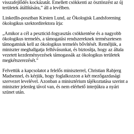
visszafejlődés kockázatát. Emellett csökkenti az ösztönzést az új
területek átállítására,” áll a levélben.
LinkedIn-posztban Kirsten Lund, az Ökologisk Landsforening
ökologikus szektordirektora írja:
„Amikor a cél a peszticid-fogyasztás csökkentése és a nagyobb
ökologikus termelés, a támogatási rendszereknek természetesen
támogatniuk kell az ökologikus termelés bővítését. Reméljük, a
miniszter meghallgatja felhívásunkat, és biztosítja, hogy az általa
vezetett kezdeményezések támogassák az ökologikus területek
megkétszerezését.”
Felvettük a kapcsolatot a felelős miniszterrel, Christian Rabjerg
Madsennel, és kérjük, hogy foglalkozzon a két mezőgazdasági
szervezet levelével. Azonban a minisztérium tájékoztatása szerint a
miniszter jelenleg távol van, és nem elérhető interjúkra a nyári
szünet után.