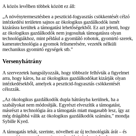
A közös levélben többek között ez áll:
„A növénytermesztésben a peszticid-fogyasztás csökkentését célzó
intézkedési területen sajnos az ökologikus gazdálkodók ismét
kizárásra kerültek a támogatási lehetőségekből. Ez azt jelenti, hogy
az ökologikus gazdálkodók nem jogosultak támogatásra olyan
technológiákhoz, mint például a gyomláló robotok, gyomirtó szerek,
kameratechnológia a gyomok felismerésére, vezeték nélküli
mechanikus gyomirtó egységek stb.”
Versenyhátrány
A szervezetek hangsúlyozzák, hogy többször felhívták a figyelmet
arra, hogy káros, ha az ökologikus gazdálkodókat kizárják olyan
intézkedésekből, amelyek a peszticid-fogyasztás csökkentését
célozzák.
„Az ökologikus gazdálkodók dupla hátrányba kerülnek, ha a
szabályokat nem módosítják. Egyrészt elveszítik a támogatást,
másrészt a technológia ára a támogatás miatt magasabb lesz, így az
még drágábbá válik az ökologikus gazdálkodók számára,” mondja
Sybille Kyed.
A támogatás tehát, szerinte, növelheti az új technológiák árát – és