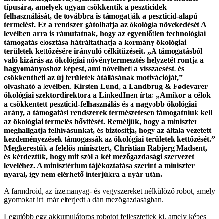
típusára, amelyek ugyan csökkentik a peszticidek
felhasználását, de továbbra is támogatják a peszticid-alapú
termelést. Ez a rendszer gátolhatja az ökológia növekedését A
levélben arra is rámutatnak, hogy az egyenlőtlen technológiai
támogatás elosztása hátráltathatja a kormány ökológiai
területek kettőzésére irányuló célkitűzéseit. „A támogatásból
való kizárás az ökológiai növénytermesztés helyzetét rontja a
hagyományoshoz képest, ami növelheti a visszaesést, és
csökkentheti az új területek átállásának motivációját,”
olvasható a levélben. Kirsten Lund, a Landbrug & Fødevarer
ökológiai szektordirektora a LinkedInen írta: „Amikor a célok
a csökkentett peszticid-felhasználás és a nagyobb ökológiai
arány, a támogatási rendszerek természetesen támogatniuk kell
az ökológiai termelés bővítését. Reméljük, hogy a miniszter
meghallgatja felhívásunkat, és biztosítja, hogy az általa vezetett
kezdeményezések támogassák az ökológiai területek kettőzését.”
Megkerestük a felelős minisztert, Christian Rabjerg Madsent,
és kérdeztük, hogy mit szól a két mezőgazdasági szervezet
leveléhez. A minisztérium tájékoztatása szerint a miniszter
nyaral, így nem elérhető interjúkra a nyár után.
A farmdroid, az üzemanyag- és vegyszereket nélkülöző robot, amely
gyomokat irt, már elterjedt a dán mezőgazdaságban.
Legutóbb egy akkumulátoros robotot fejlesztettek ki, amely képes