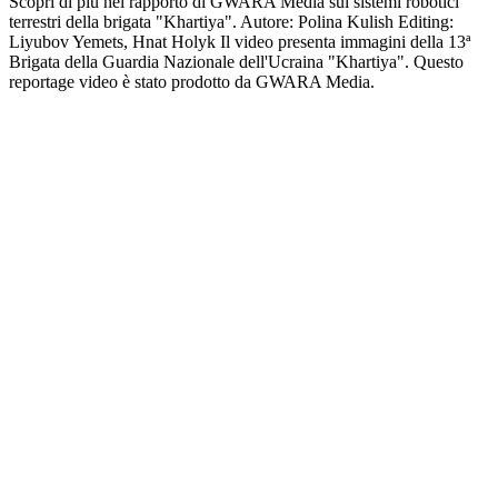
Scopri di più nel rapporto di GWARA Media sui sistemi robotici
terrestri della brigata "Khartiya". Autore: Polina Kulish Editing:
Liyubov Yemets, Hnat Holyk Il video presenta immagini della 13ª
Brigata della Guardia Nazionale dell'Ucraina "Khartiya". Questo
reportage video è stato prodotto da GWARA Media.