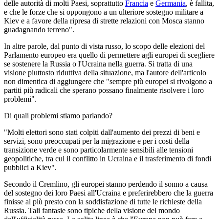
delle autorità di molti Paesi, soprattutto
Francia
e
Germania
, è fallita,
e che le forze che si oppongono a un ulteriore sostegno militare a
Kiev e a favore della ripresa di strette relazioni con Mosca stanno
guadagnando terreno".
In altre parole, dal punto di vista russo, lo scopo delle elezioni del
Parlamento europeo era quello di permettere agli europei di scegliere
se sostenere la Russia o l'Ucraina nella guerra. Si tratta di una
visione piuttosto riduttiva della situazione, ma l'autore dell'articolo
non dimentica di aggiungere che "sempre più europei si rivolgono a
partiti più radicali che sperano possano finalmente risolvere i loro
problemi".
Di quali problemi stiamo parlando?
"Molti elettori sono stati colpiti dall'aumento dei prezzi di beni e
servizi, sono preoccupati per la migrazione e per i costi della
transizione verde e sono particolarmente sensibili alle tensioni
geopolitiche, tra cui il conflitto in Ucraina e il trasferimento di fondi
pubblici a Kiev".
Secondo il Cremlino, gli europei stanno perdendo il sonno a causa
del sostegno dei loro Paesi all'Ucraina e preferirebbero che la guerra
finisse al più presto con la soddisfazione di tutte le richieste della
Russia. Tali fantasie sono tipiche della visione del mondo