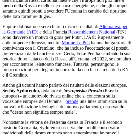
dell'ufficialità russa. La solita linea è che l'Europa non può fare a
meno della Russia e delle sue risorse energetiche, e che gli europei
saranno quindi pronti a svendere l'Ucraina in cambio del ripristino
delle loro forniture di gas.
Eppure dobbiamo essere chiari: i discreti risultati di
Alternativa per
la Germania (AfD)
e della Francia
Rassemblement National
(RN)
sono davvero un motivo di gioia per Putin. L'AfD è apertamente
antieuropeo e filorusso, mentre
Marine Le Pen
ha una lunga storia di
connivenza con il Cremlino, che ha incluso l'accettazione di prestiti
preferenziali dalle banche russe. Certo, la Le Pen ha cambiato la sua
retorica dopo l'attacco della Russia all'Ucraina nel 2022, se non altro
per accontentare l'elettorato francese. Tuttavia, permangono le
preoccupazioni per i legami in corso tra la cerchia ristretta della RN
e il Cremlino.
Anche gli ucraini hanno parlato dei risultati delle elezioni europee.
Serhiy Sydorenko
, redattore di
Yevropeiska Pravda
(Pravda
europea) - un'autorevole rivista online che si concentra sulla
vocazione europea dell'Ucraina -
prende
una linea ottimistica sulla
nuova inclinazione ideologica del nuovo parlamento, osservando
che "destra non significa sempre male".
Nonostante la vittoria dell'estrema destra in Francia e il secondo
posto in Germania, Sydorenko osserva che i molti conservatori
tradizionali della destra europea sono generalmente favorevoli