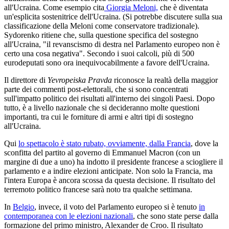
all'Ucraina. Come esempio cita
Giorgia Meloni,
che è diventata
un'esplicita sostenitrice dell'Ucraina. (Si potrebbe discutere sulla sua
classificazione della Meloni come conservatore tradizionale).
Sydorenko ritiene che, sulla questione specifica del sostegno
all'Ucraina, "il revanscismo di destra nel Parlamento europeo non è
certo una cosa negativa". Secondo i suoi calcoli, più di 500
eurodeputati sono ora inequivocabilmente a favore dell'Ucraina.
Il direttore di
Yevropeiska Pravda
riconosce la realtà della maggior
parte dei commenti post-elettorali, che si sono concentrati
sull'impatto politico dei risultati all'interno dei singoli Paesi. Dopo
tutto, è a livello nazionale che si decideranno molte questioni
importanti, tra cui le forniture di armi e altri tipi di sostegno
all'Ucraina.
Qui
lo spettacolo è stato rubato, ovviamente, dalla Francia
, dove la
sconfitta del partito al governo di Emmanuel Macron (con un
margine di due a uno) ha indotto il presidente francese a sciogliere il
parlamento e a indire elezioni anticipate. Non solo la Francia, ma
l'intera Europa è ancora scossa da questa decisione. Il risultato del
terremoto politico francese sarà noto tra qualche settimana.
In
Belgio
, invece, il voto del Parlamento europeo si è tenuto
in
contemporanea con le elezioni nazionali
, che sono state perse dalla
formazione del primo ministro, Alexander de Croo. Il risultato