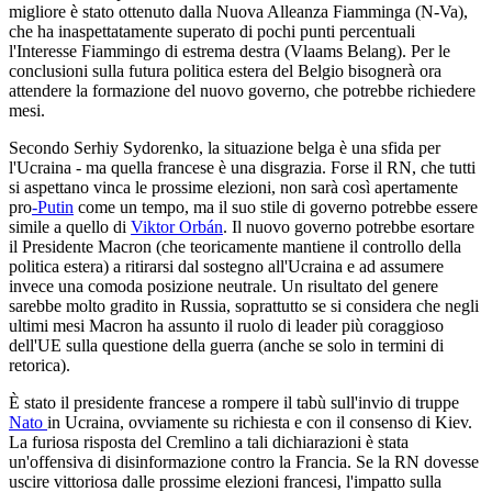
migliore è stato ottenuto dalla Nuova Alleanza Fiamminga (N-Va),
che ha inaspettatamente superato di pochi punti percentuali
l'Interesse Fiammingo di estrema destra (Vlaams Belang). Per le
conclusioni sulla futura politica estera del Belgio bisognerà ora
attendere la formazione del nuovo governo, che potrebbe richiedere
mesi.
Secondo Serhiy Sydorenko, la situazione belga è una sfida per
l'Ucraina - ma quella francese è una disgrazia. Forse il RN, che tutti
si aspettano vinca le prossime elezioni, non sarà così apertamente
pro
-Putin
come un tempo, ma il suo stile di governo potrebbe essere
simile a quello di
Viktor Orbán
. Il nuovo governo potrebbe esortare
il Presidente Macron (che teoricamente mantiene il controllo della
politica estera) a ritirarsi dal sostegno all'Ucraina e ad assumere
invece una comoda posizione neutrale. Un risultato del genere
sarebbe molto gradito in Russia, soprattutto se si considera che negli
ultimi mesi Macron ha assunto il ruolo di leader più coraggioso
dell'UE sulla questione della guerra (anche se solo in termini di
retorica).
È stato il presidente francese a rompere il tabù sull'invio di truppe
Nato
in Ucraina, ovviamente su richiesta e con il consenso di Kiev.
La furiosa risposta del Cremlino a tali dichiarazioni è stata
un'offensiva di disinformazione contro la Francia. Se la RN dovesse
uscire vittoriosa dalle prossime elezioni francesi, l'impatto sulla