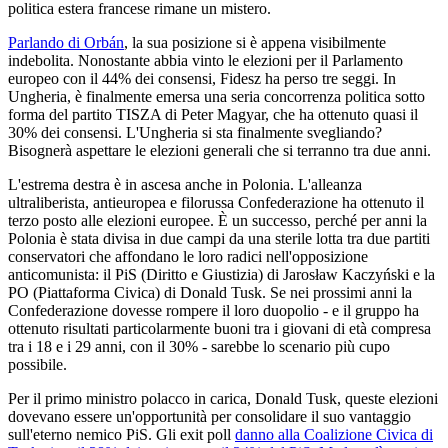
politica estera francese rimane un mistero.
Parlando di Orbán
, la sua posizione si è appena visibilmente
indebolita. Nonostante abbia vinto le elezioni per il Parlamento
europeo con il 44% dei consensi, Fidesz ha perso tre seggi. In
Ungheria, è finalmente emersa una seria concorrenza politica sotto
forma del partito TISZA di Peter Magyar, che ha ottenuto quasi il
30% dei consensi. L'Ungheria si sta finalmente svegliando?
Bisognerà aspettare le elezioni generali che si terranno tra due anni.
L'estrema destra è in ascesa anche in Polonia. L'alleanza
ultraliberista, antieuropea e filorussa Confederazione ha ottenuto il
terzo posto alle elezioni europee. È un successo, perché per anni la
Polonia è stata divisa in due campi da una sterile lotta tra due partiti
conservatori che affondano le loro radici nell'opposizione
anticomunista: il PiS (Diritto e Giustizia) di Jarosław Kaczyński e la
PO (Piattaforma Civica) di Donald Tusk. Se nei prossimi anni la
Confederazione dovesse rompere il loro duopolio - e il gruppo ha
ottenuto risultati particolarmente buoni tra i giovani di età compresa
tra i 18 e i 29 anni, con il 30% - sarebbe lo scenario più cupo
possibile.
Per il primo ministro polacco in carica, Donald Tusk, queste elezioni
dovevano essere un'opportunità per consolidare il suo vantaggio
sull'eterno nemico PiS. Gli exit poll
danno alla Coalizione Civica di