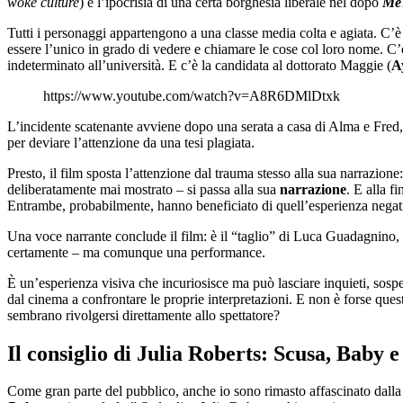
woke culture
) e l’ipocrisia di una certa borghesia liberale nel dopo
Me
Tutti i personaggi appartengono a una classe media colta e agiata. C’
essere l’unico in grado di vedere e chiamare le cose col loro nome. C’
indeterminato all’università. E c’è la candidata al dottorato Maggie (
A
https://www.youtube.com/watch?v=A8R6DMlDtxk
L’incidente scatenante avviene dopo una serata a casa di Alma e Fred, 
per deviare l’attenzione da una tesi plagiata.
Presto, il film sposta l’attenzione dal trauma stesso alla sua narrazio
deliberatamente mai mostrato – si passa alla sua
narrazione
. E alla f
Entrambe, probabilmente, hanno beneficiato di quell’esperienza negat
Una voce narrante conclude il film: è il “taglio” di Luca Guadagnino,
certamente – ma comunque una performance.
È un’esperienza visiva che incuriosisce ma può lasciare inquieti, sospes
dal cinema a confrontare le proprie interpretazioni. E non è forse ques
sembrano rivolgersi direttamente allo spettatore?
Il consiglio di Julia Roberts: Scusa, Baby e
Come gran parte del pubblico, anche io sono rimasto affascinato dall