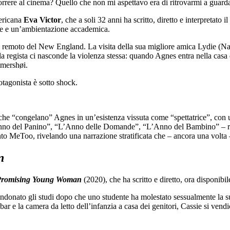
 correre al cinema? Quello che non mi aspettavo era di ritrovarmi a gua
mericana
Eva Victor
, che a soli 32 anni ha scritto, diretto e interpretato
one e un’ambientazione accademica.
 remoto del New England. La visita della sua migliore amica Lydie (Nao
la regista ci nasconde la violenza stessa: quando Agnes entra nella casa 
mmershøi.
otagonista è sotto shock.
 che “congelano” Agnes in un’esistenza vissuta come “spettatrice”, con un
 “L’Anno del Panino”, “L’Anno delle Domande”, “L’Anno del Bambino” – r
ento MeToo, rivelando una narrazione stratificata che – ancora una volt
n
romising Young Woman
(2020), che ha scritto e diretto, ora disponibi
ndonato gli studi dopo che uno studente ha molestato sessualmente la su
 bar e la camera da letto dell’infanzia a casa dei genitori, Cassie si vendi