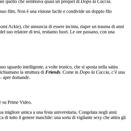
rdare quello che sembrava quasi un prequel di
Dopo la Caccia
.
 il suo film. Non è una visione facile e condivide un doppio filo
mi Ackie), che annuncia di essere incinta, riapre un trauma di anni
del suo relatore di tesi, restiamo fuori. Le ore passano, con una
o sguardo intelligente, a volte ironico, che si sposta nella satira
ichiamano la struttura di
Friends
. Come in
Dopo la Caccia
, c’è una
a – apre domande.
le su Prime Video.
a migliore amica a una festa universitaria. Congelata negli anni
ca di tutto il genere maschile: una sorta di vigilante sexy che attira gli