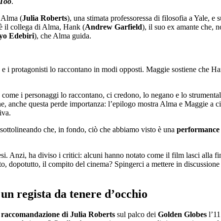
Too
.
è Alma (
Julia Roberts
), una stimata professoressa di filosofia a Yale, e 
è il collega di Alma, Hank (
Andrew Garfield
), il suo ex amante che, 
yo Edebiri
), che Alma guida.
e i protagonisti lo raccontano in modi opposti. Maggie sostiene che Hank
ne: come i personaggi lo raccontano, ci credono, lo negano e lo strumental
ine, anche questa perde importanza: l’epilogo mostra Alma e Maggie a ci
iva.
 sottolineando che, in fondo, ciò che abbiamo visto è una
performance 
i. Anzi, ha diviso i critici: alcuni hanno notato come il film lasci alla 
to, dopotutto, il compito del cinema? Spingerci a mettere in discussione i
 un regista da tenere d’occhio
a
raccomandazione di Julia Roberts
sul palco dei
Golden Globes
l’11