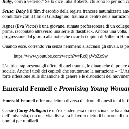
Baby
, corri a vederlo.” Se lo dice Julia Roberts, chi sono io per non
Scusa, Baby
è il film d’esordio della regista francese naturalizzata a
conduttore con il film di Guadagnino: trauma al centro della narrazi
Agnes (Eva Victor) è una giovane, stimata professoressa di un college
prima, raccontato attraverso una serie di flashback. Ancora una volta, 
progressione dal giorno alla notte che ricorda i dipinti di Vilhelm Ha
Quando esce, correndo via senza nemmeno allacciarsi gli stivali, la pr
https://www.youtube.com/watch?v=Rc0jgWoZo9w
L’autrice rappresenta gli effetti di quel trauma, le dinamiche di potere
sociale. Anche i titoli dei capitoli che strutturano la narrazione –
forte riflessione sulle dinamiche di genere e le distorsioni del movim
Emerald Fennell e
Promising Young Woma
Emerald Fennell
offre una lettura diversa di alcuni di questi temi in
P
Cassie (
Carey Mulligan
) è un’ex studentessa di medicina che ha abba
dell’università, con una vita divisa tra il lavoro dietro il bancone di un
uomini per umiliarli.