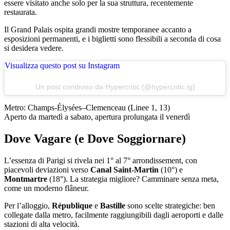
essere visitato anche solo per la sua struttura, recentemente
restaurata.
Il Grand Palais ospita grandi mostre temporanee accanto a
esposizioni permanenti, e i biglietti sono flessibili a seconda di cosa
si desidera vedere.
Visualizza questo post su Instagram
Un post condiviso da Hypercritic (@hypercritic.ig)
Metro: Champs-Élysées–Clemenceau (Linee 1, 13)
Aperto da martedì a sabato, apertura prolungata il venerdì
Dove Vagare (e Dove Soggiornare)
L’essenza di Parigi si rivela nei 1° al 7° arrondissement, con
piacevoli deviazioni verso
Canal Saint-Martin
(10°) e
Montmartre
(18°). La strategia migliore? Camminare senza meta,
come un moderno flâneur.
Per l’alloggio,
République
e
Bastille
sono scelte strategiche: ben
collegate dalla metro, facilmente raggiungibili dagli aeroporti e dalle
stazioni di alta velocità.