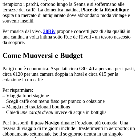
riempiono i parchi, corrono lungo la Senna e si soffermano alle
terrazze dei caffè. La domenica mattina,
Place de la République
ospita un mercato di antiquariato dove abbondano moda vintage e
souvenir insoliti.
Per musica dal vivo,
38Riv
propone concerti jazz di alta qualità in
una cantina a volta intima sotto Rue de Rivoli - un tesoro nascosto
da scoprire.
Come Muoversi e Budget
Parigi non è economica. Aspettati circa €30–40 a persona per i pasti,
circa €120 per una camera doppia in hotel e circa €15 per la
colazione in un caffè.
Per risparmiare:
– Viaggia fuori stagione
– Scegli caffè con menu fisso per pranzo o colazione
– Mangia nei tradizionali bouillons
– Chiedi
une carafe d’eau
invece di acqua in bottiglia
Per i trasporti, il
pass Navigo
rimane l’opzione più comoda. Una
tessera di viaggio di tre giorni include i trasferimenti in aeroporto; un
abbonamento settimanale (se il soggiorno rientra in un singolo