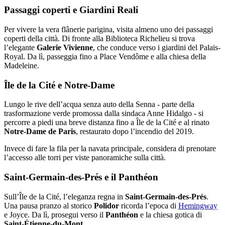
Passaggi coperti e Giardini Reali
Per vivere la vera flânerie parigina, visita almeno uno dei passaggi
coperti della città. Di fronte alla Biblioteca Richelieu si trova
l’elegante
Galerie Vivienne
, che conduce verso i giardini del Palais-
Royal. Da lì, passeggia fino a Place Vendôme e alla chiesa della
Madeleine.
Île de la Cité e Notre-Dame
Lungo le rive dell’acqua senza auto della Senna - parte della
trasformazione verde promossa dalla sindaca Anne Hidalgo - si
percorre a piedi una breve distanza fino a Île de la Cité e al rinato
Notre-Dame de Paris
, restaurato dopo l’incendio del 2019.
Invece di fare la fila per la navata principale, considera di prenotare
l’accesso alle torri per viste panoramiche sulla città.
Saint-Germain-des-Prés e il Panthéon
Sull’Île de la Cité, l’eleganza regna in
Saint-Germain-des-Prés
.
Una pausa pranzo al storico
Polidor
ricorda l’epoca di
Hemingway
e Joyce. Da lì, prosegui verso il
Panthéon
e la chiesa gotica di
Saint-Étienne-du-Mont
.