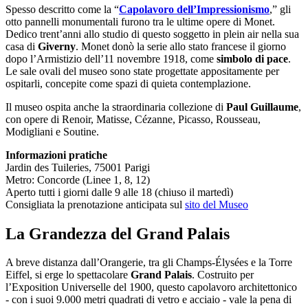
Spesso descritto come la “
Capolavoro dell’Impressionismo
,” gli
otto pannelli monumentali furono tra le ultime opere di Monet.
Dedico trent’anni allo studio di questo soggetto in plein air nella sua
casa di
Giverny
. Monet donò la serie allo stato francese il giorno
dopo l’Armistizio dell’11 novembre 1918, come
simbolo di pace
.
Le sale ovali del museo sono state progettate appositamente per
ospitarli, concepite come spazi di quieta contemplazione.
Il museo ospita anche la straordinaria collezione di
Paul Guillaume
,
con opere di Renoir, Matisse, Cézanne, Picasso, Rousseau,
Modigliani e Soutine.
Informazioni pratiche
Jardin des Tuileries, 75001 Parigi
Metro: Concorde (Linee 1, 8, 12)
Aperto tutti i giorni dalle 9 alle 18 (chiuso il martedì)
Consigliata la prenotazione anticipata sul
sito del Museo
La Grandezza del Grand Palais
A breve distanza dall’Orangerie, tra gli Champs-Élysées e la Torre
Eiffel, si erge lo spettacolare
Grand Palais
. Costruito per
l’Exposition Universelle del 1900, questo capolavoro architettonico
- con i suoi 9.000 metri quadrati di vetro e acciaio - vale la pena di