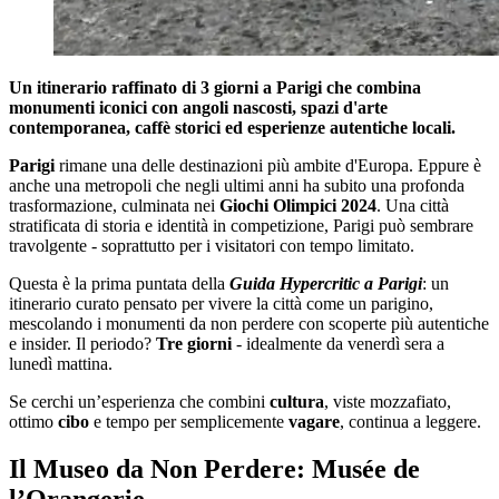
Un itinerario raffinato di 3 giorni a Parigi che combina
monumenti iconici con angoli nascosti, spazi d'arte
contemporanea, caffè storici ed esperienze autentiche locali.
Parigi
rimane una delle destinazioni più ambite d'Europa. Eppure è
anche una metropoli che negli ultimi anni ha subito una profonda
trasformazione, culminata nei
Giochi Olimpici 2024
. Una città
stratificata di storia e identità in competizione, Parigi può sembrare
travolgente - soprattutto per i visitatori con tempo limitato.
Questa è la prima puntata della
Guida Hypercritic a Parigi
: un
itinerario curato pensato per vivere la città come un parigino,
mescolando i monumenti da non perdere con scoperte più autentiche
e insider. Il periodo?
Tre giorni
- idealmente da venerdì sera a
lunedì mattina.
Se cerchi un’esperienza che combini
cultura
, viste mozzafiato
,
ottimo
cibo
e tempo per semplicemente
vagare
, continua a leggere.
Il Museo da Non Perdere: Musée de
l’Orangerie