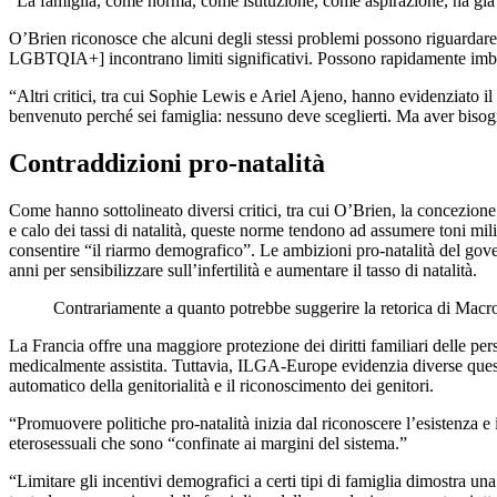
“La famiglia, come norma, come istituzione, come aspirazione, ha già 
O’Brien riconosce che alcuni degli stessi problemi possono riguardare
LGBTQIA+] incontrano limiti significativi. Possono rapidamente imbatt
“Altri critici, tra cui Sophie Lewis e Ariel Ajeno, hanno evidenziato i
benvenuto perché sei famiglia: nessuno deve sceglierti. Ma aver bisogno
Contraddizioni pro-natalità
Come hanno sottolineato diversi critici, tra cui O’Brien, la concezione
e calo dei tassi di natalità, queste norme tendono ad assumere toni m
consentire “il riarmo demografico”. Le ambizioni pro-natalità del g
anni per sensibilizzare sull’infertilità e aumentare il tasso di natalità.
Contrariamente a quanto potrebbe suggerire la retorica di Macron, 
La Francia offre una maggiore protezione dei diritti familiari delle p
medicalmente assistita. Tuttavia, ILGA-Europe evidenzia diverse quest
automatico della genitorialità e il riconoscimento dei genitori.
“Promuovere politiche pro-natalità inizia dal riconoscere l’esistenza e
eterosessuali che sono “confinate ai margini del sistema.”
“Limitare gli incentivi demografici a certi tipi di famiglia dimostra un