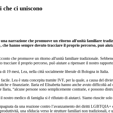
 che ci uniscono
una narrazione che promuove un ritorno all'unità familiare tradizi
 hanno sempre dovuto tracciare il proprio percorso, può aiutare a
cconto che promuove un ritorno all'unità familiare tradizionale. Sebbene
iare il proprio percorso, può aiutare a ripensare il nostro rapporto co
 di 19 mesi, Lea, nella città socialmente liberale di Bologna in Italia.
 facile. Lea è stata concepita tramite IVF, per la quale, a causa del divi
gistiche e finanziarie. Ilaria ed Elisabetta hanno anche avuto difficoltà 
dice Ilaria, “alcune persone sono semplicemente contrarie, e possono distr
e il nostro medico di famiglia si è rifiutato di aiutarci. Siamo riuscite
ompagnata da una reazione contro l’avanzamento dei diritti LGBTQIA+ e l
 produttività, una sfiducia verso le strutture familiari non tradizionali, e 