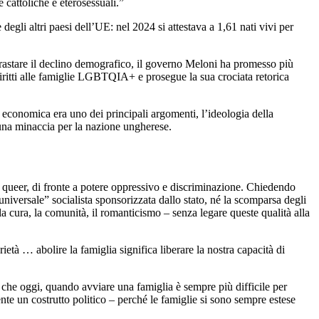
cattoliche e eterosessuali.”
 degli altri paesi dell’UE: nel 2024 si attestava a 1,61 nati vivi per
ontrastare il declino demografico, il governo Meloni ha promesso più
 diritti alle famiglie LGBTQIA+ e prosegue la sua crociata retorica
 economica era uno dei principali argomenti, l’ideologia della
 una minaccia per la nazione ungherese.
 queer, di fronte a potere oppressivo e discriminazione. Chiedendo
niversale” socialista sponsorizzata dallo stato, né la scomparsa degli
a cura, la comunità, il romanticismo – senza legare queste qualità alla
età … abolire la famiglia significa liberare la nostra capacità di
o che oggi, quando avviare una famiglia è sempre più difficile per
ente un costrutto politico – perché le famiglie si sono sempre estese