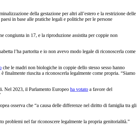
nalizzazione della gestazione per altri all’estero e la restrizione delle
i paesi in base alle pratiche legali e politiche per le persone
ne congiunta in 17, e la riproduzione assistita per coppie non
lisabetta l’ha partorita e io non avevo modo legale di riconoscerla come
o
che le madri non biologiche in coppie dello stesso sesso hanno
ria è finalmente riuscita a riconoscerla legalmente come propria. “Siamo
ali. Nel 2023, il Parlamento Europeo
ha votato
a favore del
”
pea osserva che “a causa delle differenze nel diritto di famiglia tra gli
o problemi nel far riconoscere legalmente la propria genitorialità.”