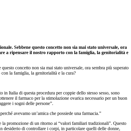
onale. Sebbene questo concetto non sia mai stato universale, ora
 ripensare il nostro rapporto con la famiglia, la genitorialità e
 questo concetto non sia mai stato universale, ora sembra più superato
n la famiglia, la genitorialità e la cura?
eto in Italia di questa procedura per coppie dello stesso sesso, sono
ad ottenere il farmaco per la stimolazione ovarica necessario per un buon
uggere i sogni delle persone”.
 solo perché avevamo un’amica che possiede una farmacia.”
a promozione di un ritorno ai “valori familiari tradizionali”. Questo
un desiderio di controllare i corpi, in particolare quelli delle donne,