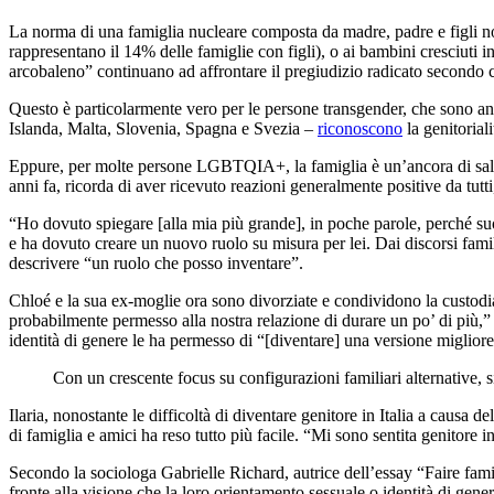
La norma di una famiglia nucleare composta da madre, padre e figli 
rappresentano il 14% delle famiglie con figli), o ai bambini cresciuti in
arcobaleno” continuano ad affrontare il pregiudizio radicato secondo cu
Questo è particolarmente vero per le persone transgender, che sono anc
Islanda, Malta, Slovenia, Spagna e Svezia –
riconoscono
la genitorial
Eppure, per molte persone LGBTQIA+, la famiglia è un’ancora di salve
anni fa, ricorda di aver ricevuto reazioni generalmente positive da tutti,
“Ho dovuto spiegare [alla mia più grande], in poche parole, perché s
e ha dovuto creare un nuovo ruolo su misura per lei. Dai discorsi fa
descrivere “un ruolo che posso inventare”.
Chloé e la sua ex-moglie ora sono divorziate e condividono la custodia d
probabilmente permesso alla nostra relazione di durare un po’ di più,” d
identità di genere le ha permesso di “[diventare] una versione migliore d
Con un crescente focus su configurazioni familiari alternative, s
Ilaria, nonostante le difficoltà di diventare genitore in Italia a causa 
di famiglia e amici ha reso tutto più facile. “Mi sono sentita genitore in
Secondo la sociologa Gabrielle Richard, autrice dell’essay “Faire famil
fronte alla visione che la loro orientamento sessuale o identità di gene