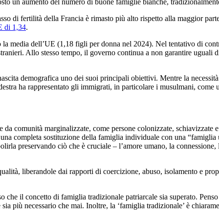
tosto un aumento del numero di buone famiglie bianche, tradizionalmente 
o di fertilità della Francia è rimasto più alto rispetto alla maggior parte
 di 1,34
.
otto la media dell’UE (1,18 figli per donna nel 2024). Nel tentativo di c
 stranieri. Allo stesso tempo, il governo continua a non garantire uguali
ascita demografica uno dei suoi principali obiettivi. Mentre la necessità
 destra ha rappresentato gli immigrati, in particolare i musulmani, come
ate da comunità marginalizzate, come persone colonizzate, schiavizzate e
 una completa sostituzione della famiglia individuale con una “famiglia u
bolirla preservando ciò che è cruciale – l’amore umano, la connessione, l
lità, liberandole dai rapporti di coercizione, abuso, isolamento e propri
so che il concetto di famiglia tradizionale patriarcale sia superato. Pens
e sia più necessario che mai. Inoltre, la ‘famiglia tradizionale’ è chiaram