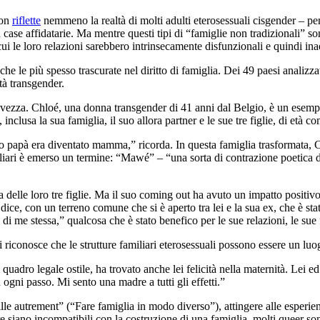
non
riflette
nemmeno la realtà di molti adulti eterosessuali cisgender – pe
 case affidatarie. Ma mentre questi tipi di “famiglie non tradizionali” so
i le loro relazioni sarebbero intrinsecamente disfunzionali e quindi inad
he le più spesso trascurate nel diritto di famiglia. Dei 49 paesi anali
ità transgender.
zza. Chloé, una donna transgender di 41 anni dal Belgio, è un esempio
 inclusa la sua famiglia, il suo allora partner e le sue tre figlie, di età c
uo papà era diventato mamma,” ricorda. In questa famiglia trasformata,
miliari è emerso un termine: “Mawé” – “una sorta di contrazione poeti
elle loro tre figlie. Ma il suo coming out ha avuto un impatto positivo su
ice, con un terreno comune che si è aperto tra lei e la sua ex, che è stat
i me stessa,” qualcosa che è stato benefico per le sue relazioni, le sue fi
i riconosce che le strutture familiari eterosessuali possono essere un lu
del quadro legale ostile, ha trovato anche lei felicità nella maternità. Le
 ogni passo. Mi sento una madre a tutti gli effetti.”
le autrement” (“Fare famiglia in modo diverso”), attingere alle esperienze
re siano incompatibili con la costruzione di una famiglia, molti queer so