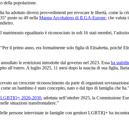
to della popolazione.
ia ha adottato diversi provvedimenti per revocare le libertà, come la crimi
 35° posto su 49 nella
Mappa Arcobaleno di ILGA-Europe
, che valuta 
indietro.
Il matrimonio egualitario è riconosciuto in soli 16 stati membri, l’adozio
. “Per il primo anno, era formalmente solo figlia di Elisabetta, poiché E
 annullato le restrizioni introdotte dal governo nel 2023. Essa
ha stabilit
ito all’estero. A luglio 2025, 11 mesi dopo la nascita di sua figlia, Ila
ricevuto un crescente riconoscimento da parte di organismi sovranazion
 come un bambino è stato concepito, nato o dal tipo di famiglia che ha.
nza LGBTIQ+ 2026-2030
, adottata nell’ottobre 2025, la Commissione Euro
elle situazioni transfrontaliere.”
delle persone intervistate in famiglie con genitori LGBTIQ+ ha incontrat