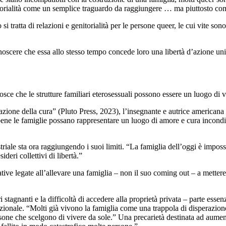
itorialità come un semplice traguardo da raggiungere … ma piuttosto com
i tratta di relazioni e genitorialità per le persone queer, le cui vite so
noscere che essa allo stesso tempo concede loro una libertà d’azione uni
nosce che le strutture familiari eterosessuali possono essere un luogo di
ione della cura” (Pluto Press, 2023), l’insegnante e autrice americana 
ebbene le famiglie possano rappresentare un luogo di amore e cura incon
ale sta ora raggiungendo i suoi limiti. “La famiglia dell’oggi è impossib
ideri collettivi di libertà.”
ative legate all’allevare una famiglia – non il suo coming out – a mettere
ri stagnanti e la difficoltà di accedere alla proprietà privata – parte esse
izionale. “Molti già vivono la famiglia come una trappola di disperazione
persone che scelgono di vivere da sole.” Una precarietà destinata ad aumen