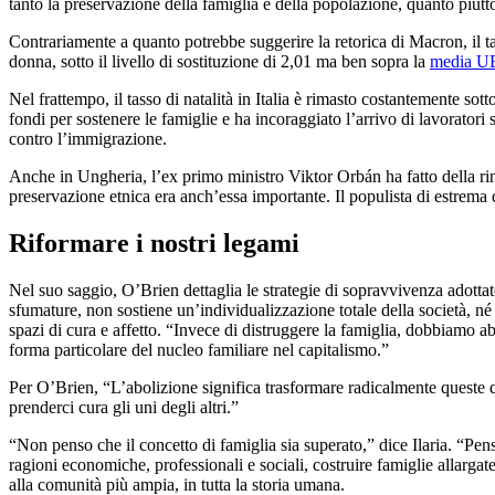
tanto la preservazione della famiglia e della popolazione, quanto piut
Contrariamente a quanto potrebbe suggerire la retorica di Macron, il tass
donna, sotto il livello di sostituzione di 2,01 ma ben sopra la
media UE
Nel frattempo, il tasso di natalità in Italia è rimasto costantemente s
fondi per sostenere le famiglie e ha incoraggiato l’arrivo di lavoratori
contro l’immigrazione.
Anche in Ungheria, l’ex primo ministro Viktor Orbán ha fatto della rin
preservazione etnica era anch’essa importante. Il populista di estrema
Riformare i nostri legami
Nel suo saggio, O’Brien dettaglia le strategie di sopravvivenza adott
sfumature, non sostiene un’individualizzazione totale della società, né
spazi di cura e affetto. “Invece di distruggere la famiglia, dobbiamo a
forma particolare del nucleo familiare nel capitalismo.”
Per O’Brien, “L’abolizione significa trasformare radicalmente queste qua
prenderci cura gli uni degli altri.”
“Non penso che il concetto di famiglia sia superato,” dice Ilaria. “Pen
ragioni economiche, professionali e sociali, costruire famiglie allargat
alla comunità più ampia, in tutta la storia umana.