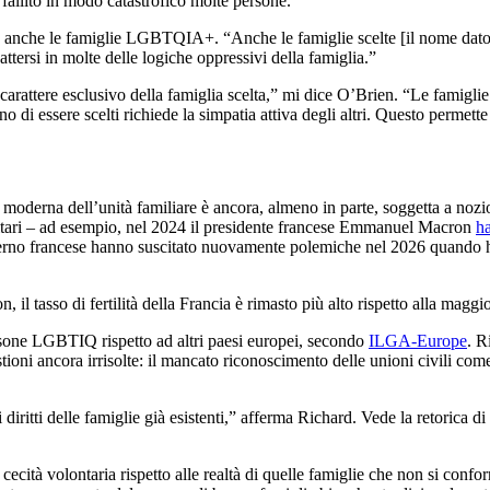
fallito in modo catastrofico molte persone.”
 anche le famiglie LGBTQIA+. “Anche le famiglie scelte [il nome dato ai 
ersi in molte delle logiche oppressivi della famiglia.”
l carattere esclusivo della famiglia scelta,” mi dice O’Brien. “Le famigli
 di essere scelti richiede la simpatia attiva degli altri. Questo permett
 moderna dell’unità familiare è ancora, almeno in parte, soggetta a nozio
ilitari – ad esempio, nel 2024 il presidente francese Emmanuel Macron
h
overno francese hanno suscitato nuovamente polemiche nel 2026 quando
il tasso di fertilità della Francia è rimasto più alto rispetto alla maggio
ersone LGBTIQ rispetto ad altri paesi europei, secondo
ILGA-Europe
. R
ioni ancora irrisolte: il mancato riconoscimento delle unioni civili co
 i diritti delle famiglie già esistenti,” afferma Richard. Vede la retori
a cecità volontaria rispetto alle realtà di quelle famiglie che non si con