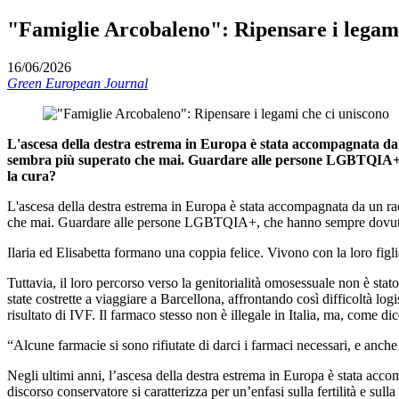
"Famiglie Arcobaleno": Ripensare i legami
16/06/2026
Green European Journal
L'ascesa della destra estrema in Europa è stata accompagnata da 
sembra più superato che mai. Guardare alle persone LGBTQIA+, che
la cura?
L'ascesa della destra estrema in Europa è stata accompagnata da un ra
che mai. Guardare alle persone LGBTQIA+, che hanno sempre dovuto tracc
Ilaria ed Elisabetta formano una coppia felice. Vivono con la loro figlia
Tuttavia, il loro percorso verso la genitorialità omosessuale non è stato
state costrette a viaggiare a Barcellona, affrontando così difficoltà lo
risultato di IVF. Il farmaco stesso non è illegale in Italia, ma, come 
“Alcune farmacie si sono rifiutate di darci i farmaci necessari, e anch
Negli ultimi anni, l’ascesa della destra estrema in Europa è stata acc
discorso conservatore si caratterizza per un’enfasi sulla fertilità e sulla