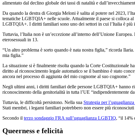
alimentato dal declino globale dei tassi di natalità e dall’invecchiamen
Da quando la destra di Giorgia Meloni è salita al potere nel 2023, l’Ital
tematiche LGBTQIA+ nelle scuole. Attualmente il paese si colloca al
LGBTQIA+. I diritti familiari sono uno dei settori in cui l’Italia è più 
Tuttavia, l’Italia non è un’eccezione all’interno dell’Unione Europea. 
eterosessuali in 13.
“Un altro problema è sorto quando è nata nostra figlia,” ricorda Ilaria
mia figlia.”
La situazione si è finalmente risolta quando la Corte Costituzionale ha
diritto al riconoscimento legale automatico se il bambino è stato concep
ancora nel processo di aggiunta del mio cognome al suo cognome.”
Negli ultimi anni, i diritti familiari delle persone LGBTQIA+ hanno 
riconoscimento della genitorialità in tutta l’UE “indipendentemente da
Tuttavia, le difficoltà persistono. Nella sua
Strategia per l’uguaglia
Stati membri, i legami familiari potrebbero non essere più riconosciuti n
Secondo il
terzo sondaggio FRA sull’uguaglianza LGBTIQ
, “il 14% 
Queerness e felicità