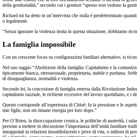
della genitorialità,” secondo cui i genitori “spesso non vedono la gen
Richard mi ha detto in un’intervista che nulla è predeterminato quando s
o legalmente.
“Senza ignorare la violenza insita in questa situazione, dobbiamo rico
La famiglia impossibile
Con un crescente focus su configurazioni familiari alternative, si rico
Nel suo saggio “Abolizione della famiglia: Capitalismo e la comunizzaz
tipicamente bianca, eterosessuale, proprietaria, stabile e puritana. S
di disuguaglianza, normalità e violenza.
Secondo lei, la concezione di famiglia emersa dalla Rivoluzione Industri
capitalismo razziale, le richieste eccessive del lavoro quotidiano, e i des
Questo corrisponde all’esperienza di Chloé: fu la pressione e le aspett
mie figlie, non mi rimane energia per loro dopo.”
Per O’Brien, la disoccupazione cronica, le politiche di austerità, i sala
persone a mettere in discussione l’importanza dell’unità familiare trad
intrappolati in relazioni insoddisfacenti e prive di vita, o milioni di 