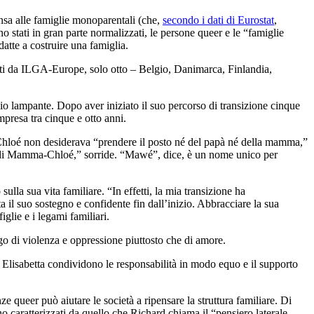
nsa alle famiglie monoparentali (che,
secondo i dati di Eurostat
,
no stati in gran parte normalizzati, le persone queer e le “famiglie
atte a costruire una famiglia.
zzati da ILGA-Europe, solo otto – Belgio, Danimarca, Finlandia,
 lampante. Dopo aver iniziato il suo percorso di transizione cinque
ompresa tra cinque e otto anni.
 Chloé non desiderava “prendere il posto né del papà né della mamma,”
ca di Mamma-Chloé,” sorride. “Mawé”, dice, è un nome unico per
lla sua vita familiare. “In effetti, la mia transizione ha
a il suo sostegno e confidente fin dall’inizio. Abbracciare la sua
glie e i legami familiari.
ogo di violenza e oppressione piuttosto che di amore.
i ed Elisabetta condividono le responsabilità in modo equo e il supporto
 queer può aiutare le società a ripensare la struttura familiare. Di
no caratterizzati da quello che Richard chiama il “pensiero laterale