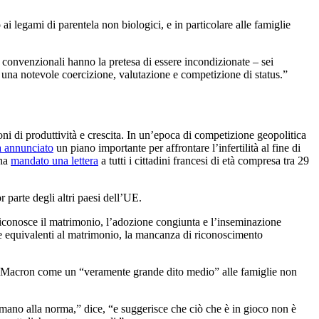
legami di parentela non biologici, e in particolare alle famiglie
e convenzionali hanno la pretesa di essere incondizionate – sei
e una notevole coercizione, valutazione e competizione di status.”
ni di produttività e crescita. In un’epoca di competizione geopolitica
a annunciato
un piano importante per affrontare l’infertilità al fine di
 ha
mandato una lettera
a tutti i cittadini francesi di età compresa tra 29
r parte degli altri paesi dell’UE.
iconosce il matrimonio, l’adozione congiunta e l’inseminazione
me equivalenti al matrimonio, la mancanza di riconoscimento
ca di Macron come un “veramente grande dito medio” alle famiglie non
formano alla norma,” dice, “e suggerisce che ciò che è in gioco non è