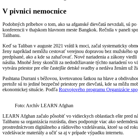
V pivnici nemocnice
Podobných príbehov o tom, ako sa afganské dievčatá nevzdali, sú po c
konferencii v thajskom hlavnom meste Bangkok. Rečnila v paneli spo
Talibanu.
Keď sa Taliban v auguste 2021 vrátil k moci, začal systematicky obm
ženy napríklad nemôžu cestovať verejnou dopravou bez mužského sp
predpísané, ako a kde sa zahaľovať. Nové nariadenia a zákony viedli 
násilia. Mnohé ženy skončili za nedodržiavanie týchto nariadení vo 
vytvára priestor pre ešte častejšie detské svadby a nedáva ženám už ž
Pashtana Durrani s béžovou, kvetovanou šatkou na hlave a obdivuhod
pretože sú to jediné bezpečné priestory pre dievčatá, kde sa môžu mo
ekonomickej situácie. Podľa
Rozvojového programu Organizácie spo
Foto: Archív LEARN Afghan
LEARN Afghan začalo pôsobiť vo vidieckych oblastiach ešte pred nástu
Talibanu sa organizácia rozrástla, dnes podporuje viac ako sedemdesia
prostredníctvom digitálneho a rádiového vzdelávania, ktoré sa od ro
vzdelávacie materiály a učiť sa aj v prípade výpadku internetu.