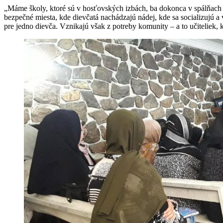
„Máme školy, ktoré sú v hosťovských izbách, ba dokonca v spálňach ro
bezpečné miesta, kde dievčatá nachádzajú nádej, kde sa socializujú a
pre jedno dievča. Vznikajú však z potreby komunity – a to učiteliek,