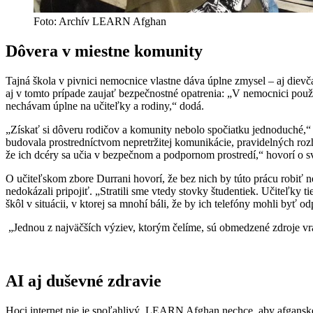
Foto: Archív LEARN Afghan
Dôvera v miestne komunity
Tajná škola v pivnici nemocnice vlastne dáva úplne zmysel – aj dievč
aj v tomto prípade zaujať bezpečnostné opatrenia: „V nemocnici použí
nechávam úplne na učiteľky a rodiny,“ dodá.
„Získať si dôveru rodičov a komunity nebolo spočiatku jednoduché,“
budovala prostredníctvom nepretržitej komunikácie, pravidelných rozh
že ich dcéry sa učia v bezpečnom a podpornom prostredí,“ hovorí o svo
O učiteľskom zbore Durrani hovorí, že bez nich by túto prácu robiť 
nedokázali pripojiť. „Stratili sme vtedy stovky študentiek. Učiteľky t
škôl v situácii, v ktorej sa mnohí báli, že by ich telefóny mohli byť 
„Jednou z najväčších výziev, ktorým čelíme, sú obmedzené zdroje vrá
AI aj duševné zdravie
Hoci internet nie je spoľahlivý, LEARN Afghan nechce, aby afganské