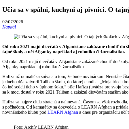
Učia sa v spálni, kuchyni aj pivnici. O taj
02/07/2026
Kapitál
Od roku 2021 majú dievčatá v Afganistane zakázané chodiť do š
tajné školy a učí Afganky napríklad aj robotiku či žurnalistiku.
Od roku 2021 majú dievčatá v Afganistane zakázané chodiť do školy.
Afganky napríklad aj robotiku či žurnalistiku.
Hafiza už odmalička snívala o tom, že bude novinárkou. Neustále čítal
jedného dňa zatvoril Taliban školu, do ktorej chodila. „Moja trieda bol
čo iné sedeli ticho v úplnom šoku,“ píše Hafiza (uvádza pre svoju 
sa k moci dostal v roku 2021 Taliban a zakázal dievčatám starším ako
Hafiza sa najprv cítila stratená a nahnevaná. Časom sa však rozhodla,
s počítačom. Od kamarátky sa dozvedela o LEARN Afghan a pridala sa k
novinárskeho klubu pod
LEARN Afghan
a dnes pre organizáciu učí t
Foto: Archív LEARN Afghan