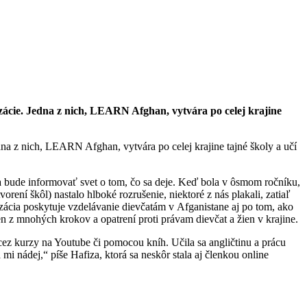
ácie. Jedna z nich, LEARN Afghan, vytvára po celej krajine
a z nich, LEARN Afghan, vytvára po celej krajine tajné školy a učí
ona bude informovať svet o tom, čo sa deje. Keď bola v ôsmom ročníku,
orení škôl) nastalo hlboké rozrušenie, niektoré z nás plakali, zatiaľ
zácia poskytuje vzdelávanie dievčatám v Afganistane aj po tom, ako
n z mnohých krokov a opatrení proti právam dievčat a žien v krajine.
 cez kurzy na Youtube či pomocou kníh. Učila sa angličtinu a prácu
 nádej,“ píše Hafiza, ktorá sa neskôr stala aj členkou online