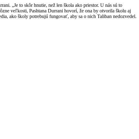
i. „Je to skôr hnutie, než len škola ako priestor. U nás sú to
ôzne veľkosti, Pashtana Durrani hovorí, že ona by otvorila školu aj
edia, ako školy potrebujú fungovať, aby sa o nich Taliban nedozvedel.