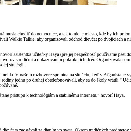
atá musia chodiť do nemocnice, a tak to nie je miesto, kde by ich prít
vali Walkie Talkie, aby organizovali odchod dievčat po dvojiciach a n
 hovorí asistentka učiteľky Haya (pre jej bezpečnosť používame pseud
ovorov s rodičmi a dokazovaním pokroku ich dcér. Organizovala som str
jej stratégii.
nemohla. V našom rozhovore spomína na situáciu, keď v Afganistane vypa
ie rodiny jednu po druhej obtelefonovávali, aby sa do školy vrátili.“ Uč
odpočúvané.
tane prístupu k technológiám a stabilnému internetu,“ hovorí Haya.
 dievčatá zaostávali za dianím vo svete. Okrem tradičných predmetov