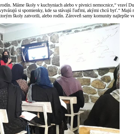
dín. Máme školy v kuchyniach alebo v pivnici nemocnice,“ vraví Durran
 vytvárajú si spomienky, kde sa stávajú ľuďmi, akými chcú byť.“ Majú r
 ktorým školy zatvorili, alebo rodín. Zároveň samy komunity najlepšie v