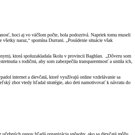
omnosť, hoci aj vo väčšom počte, bola podozrivá. Napriek tomu museli
ie všetky naraz,“ spomína Durrani. „Posúdenie situácie však
onym), ktorá spoluzakladala školu v provincii Baghlan. „Dôveru som
etnutia s rodičmi, aby som zabezpečila transparentnosť a uistila ich,
dol internet a dievčatá, ktoré využívajú online vzdelávanie sa
iteľský zbor vtedy hľadal stratégie, ako deti namotivovať k návratu do
 z učebných osnov hľadá organizácia spôsoby, ako sa dievčatá môžu