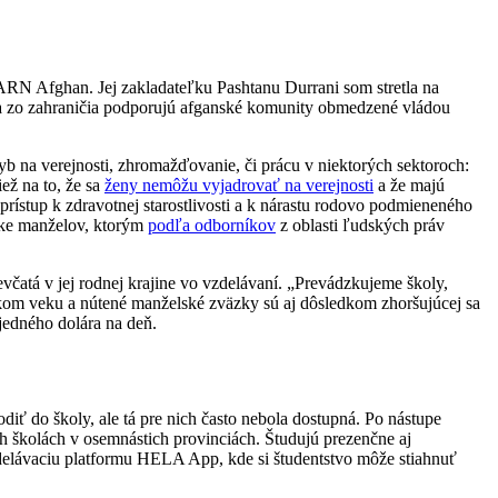
LEARN Afghan. Jej zakladateľku Pashtanu Durrani som stretla na
 a zo zahraničia podporujú afganské komunity obmedzené vládou
b na verejnosti, zhromažďovanie, či prácu v niektorých sektoroch:
ž na to, že sa
ženy nemôžu vyjadrovať na verejnosti
a že majú
prístup k zdravotnej starostlivosti a k nárastu rodovo podmieneného
luke manželov, ktorým
podľa odborníkov
z oblasti ľudských práv
čatá v jej rodnej krajine vo vzdelávaní. „Prevádzkujeme školy,
ízkom veku a nútené manželské zväzky sú aj dôsledkom zhoršujúcej sa
jedného dolára na deň.
iť do školy, ale tá pre nich často nebola dostupná. Po nástupe
ých školách v osemnástich provinciách. Študujú prezenčne aj
zdelávaciu platformu HELA App, kde si študentstvo môže stiahnuť