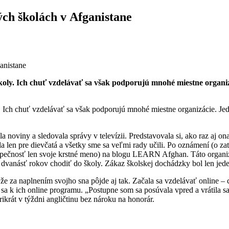
ných školách v Afganistane
koly. Ich chuť vzdelávať sa však podporujú mnohé miestne organiz
 Ich chuť vzdelávať sa však podporujú mnohé miestne organizácie. Jedn
a noviny a sledovala správy v televízii. Predstavovala si, ako raz aj 
a len pre dievčatá a všetky sme sa veľmi rady učili. Po oznámení (o zatv
bezpečnosť len svoje krstné meno) na blogu LEARN Afghan. Táto organi
 dvanásť rokov chodiť do školy. Zákaz školskej dochádzky bol len jede
 že za naplnením svojho sna pôjde aj tak. Začala sa vzdelávať online –
 ich online programu. „Postupne som sa posúvala vpred a vrátila sa mi
rikrát v týždni angličtinu bez nároku na honorár.