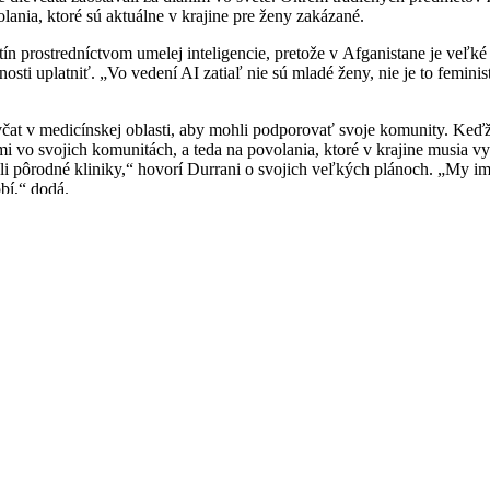
volania, ktoré sú aktuálne v krajine pre ženy zakázané.
 prostredníctvom umelej inteligencie, pretože v Afganistane je veľké
sti uplatniť. „Vo vedení AI zatiaľ nie sú mladé ženy, nie je to feminis
čat v medicínskej oblasti, aby mohli podporovať svoje komunity. K
kami vo svojich komunitách, a teda na povolania, ktoré v krajine musi
ali pôrodné kliniky,“ hovorí Durrani o svojich veľkých plánoch. „My i
bí,“ dodá.
ho zdravia. „Tento rok začíname s dvojročným programom pre odborní
n a vysokú mieru depresie a na riešenie tohto problému potrebujeme mi
m, aby sa z dnešných dievčat v budúcnosti stali informované, uvedome
v provincii Herat. „Dievčatá chodia do školy aj v ťažkých situáciách. 
vraví Durrani. „Ak sa dievča rozhodne chodiť do školy v krajine, v kto
oho, že si veria a veria aj v lepší Afganistan,“ dodá. Verí tiež v to,
.