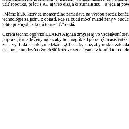
učiť robotiku, prácu s AI, aj web dizajn či žurnalistiku – a teda aj po
„Máme klub, ktorý sa momentálne zameriava na výrobu protéz končatín
technológie za jednu z oblastí, kde sa budú môcť mladé ženy v budúcno
tohto priemyslu a budú to meniť,“ dodá.
Okrem technológií vidí LEARN Afghan zmysel aj vo vzdelávaní diev
pripravuje mladé ženy na to, aby boli napríklad pôrodnými asistent
žena vyhľadá lekárku, nie lekára. „Chceli by sme, aby neskôr zaklad
cieľom je predovšetkým riešiť krízové vzdelávanie v konfliktom obdo
V LEARN Afghan sa tiež sústredia na vzdelávanie v oblasti duševné
a terapeutky pre komunity. Afganistan má vysokú mieru samovrážd žie
Aj učiteľky majú svoju motiváciu pre prácu v tajných školách. „Chce
vraví Mehrsa (tiež používame pseudonym), 25-ročná učiteľka zo školy 
„Nepoznám sebavedomejšie dievčatá a ženy, ako tie v našich školách,“ 
zakázané, nemôže im chýbať sebavedomie. Toto sebavedomie pramení z t
pre ktoré vzdelávanie vytvára priestor, formovať novú podobu krajiny
Autorka je reportérka