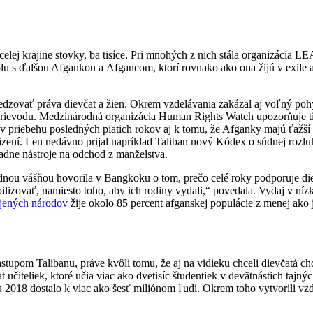
elej krajine stovky, ba tisíce. Pri mnohých z nich stála organizácia 
lu s ďalšou Afgankou a Afgancom, ktorí rovnako ako ona žijú v exile
edzovať práva dievčat a žien. Okrem vzdelávania zakázal aj voľný pohy
rievodu. Medzinárodná organizácia Human Rights Watch upozorňuje tie
v priebehu posledných piatich rokov aj k tomu, že Afganky majú ťažší 
väzení. Len nedávno prijal napríklad Taliban nový Kódex o súdnej roz
iadne nástroje na odchod z manželstva.
nou vášňou hovorila v Bangkoku o tom, prečo celé roky podporuje diev
bilizovať, namiesto toho, aby ich rodiny vydali,“ povedala. Vydaj v n
jených národov
žije okolo 85 percent afganskej populácie z menej ako 
pom Talibanu, práve kvôli tomu, že aj na vidieku chceli dievčatá chod
t učiteliek, ktoré učia viac ako dvetisíc študentiek v devätnástich tajn
ku 2018 dostalo k viac ako šesť miliónom ľudí. Okrem toho vytvorili v