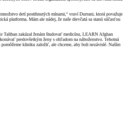
 množstvo detí postihnutých mínami,“ vraví Durrani, ktorá považuje
tická platforma. Mám ale nádej, že naše dievčatá sa stanú súčasťou
eďže Taliban zakázal ženám študovať medicínu, LEARN Afghan
a vykonávať predovšetkým ženy s ohľadom na náboženstvo. Tehotná
m pomôžeme kliniku založiť, ale chceme, aby boli nezávislé. Naším
čky v oblasti duševného zdravia. Ten umožní vytrénovať poradkyne
estne, domáce terapeutky, ktoré situácii lepšie rozumejú.“
lé a motivované matky, ktoré dokážu vychovať lepšie generácie,“
Učia sa, snívajú,“ vraví Haya.
rej je to zakázané, ak sa žena rozhodne učiť v krajine, kde je to
 že Afganistan prekoná aj toto temné obdobie a potom budú dievčatá,