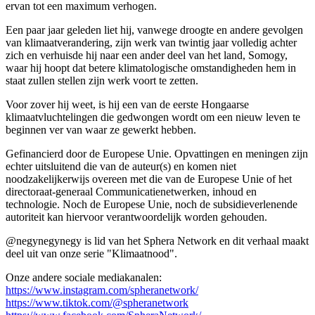
ervan tot een maximum verhogen.
Een paar jaar geleden liet hij, vanwege droogte en andere gevolgen
van klimaatverandering, zijn werk van twintig jaar volledig achter
zich en verhuisde hij naar een ander deel van het land, Somogy,
waar hij hoopt dat betere klimatologische omstandigheden hem in
staat zullen stellen zijn werk voort te zetten.
Voor zover hij weet, is hij een van de eerste Hongaarse
klimaatvluchtelingen die gedwongen wordt om een nieuw leven te
beginnen ver van waar ze gewerkt hebben.
Gefinancierd door de Europese Unie. Opvattingen en meningen zijn
echter uitsluitend die van de auteur(s) en komen niet
noodzakelijkerwijs overeen met die van de Europese Unie of het
directoraat-generaal Communicatienetwerken, inhoud en
technologie. Noch de Europese Unie, noch de subsidieverlenende
autoriteit kan hiervoor verantwoordelijk worden gehouden.
@negynegynegy is lid van het Sphera Network en dit verhaal maakt
deel uit van onze serie "Klimaatnood".
Onze andere sociale mediakanalen:
https://www.instagram.com/spheranetwork/
https://www.tiktok.com/@spheranetwork