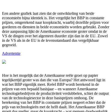
Een andere grafiek laat zien dat de ontwikkeling van beide
economieën bijna identiek is. Het vergelijkt het BBP in constante
prijzen, omgerekend naar koopkracht, waarbij dezelfde prijzen voor
goederen en diensten in beide economieën worden gebruikt. Zonder
deze aanpassing lijkt de Amerikaanse economie groter omdat in de
VS de dingen over het algemeen duurder zijn dan in de EU. Zowel
in de VS als in de EU is de levensstandaard dus vergelijkbaar
gegroeid.
Advertentie
Hoe is het mogelijk dat de Amerikaanse reële groei op papier
tegelijkertijd groter was dan die van Europa? Het antwoord ligt in
wat het BBP eigenlijk meet. Reëel BBP wordt berekend in de
prijzen van een bepaald basisjaar – en wanneer Amerikaanse
technologiebedrijven de productiviteit verdubbelen, schiet de output
van de technologiesector in deze basisprijzen omhoog. De
berekening van het BBP in constante prijzen negeert echter dat de
prijs van technologieën met de helft daalt. Het Amerikaanse BBP
groeit dus sneller, maar de koopkracht – wat mensen daadwerkelijk