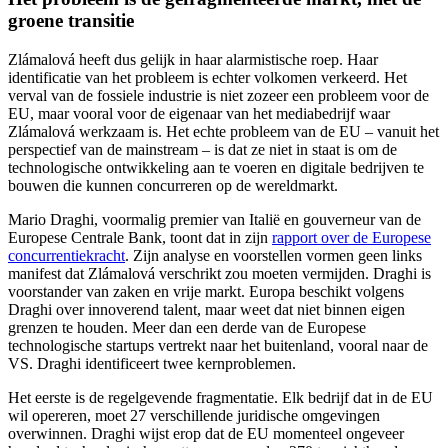
groene transitie
Zlámalová heeft dus gelijk in haar alarmistische roep. Haar
identificatie van het probleem is echter volkomen verkeerd. Het
verval van de fossiele industrie is niet zozeer een probleem voor de
EU, maar vooral voor de eigenaar van het mediabedrijf waar
Zlámalová werkzaam is. Het echte probleem van de EU – vanuit het
perspectief van de mainstream – is dat ze niet in staat is om de
technologische ontwikkeling aan te voeren en digitale bedrijven te
bouwen die kunnen concurreren op de wereldmarkt.
Mario Draghi, voormalig premier van Italië en gouverneur van de
Europese Centrale Bank, toont dat in zijn
rapport over de Europese
concurrentiekracht
. Zijn analyse en voorstellen vormen geen links
manifest dat Zlámalová verschrikt zou moeten vermijden. Draghi is
voorstander van zaken en vrije markt. Europa beschikt volgens
Draghi over innoverend talent, maar weet dat niet binnen eigen
grenzen te houden. Meer dan een derde van de Europese
technologische startups vertrekt naar het buitenland, vooral naar de
VS. Draghi identificeert twee kernproblemen.
Het eerste is de regelgevende fragmentatie. Elk bedrijf dat in de EU
wil opereren, moet 27 verschillende juridische omgevingen
overwinnen. Draghi wijst erop dat de EU momenteel ongeveer