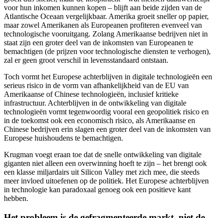
voor hun inkomen kunnen kopen – blijft aan beide zijden van de
Atlantische Oceaan vergelijkbaar. Amerika groeit sneller op papier,
maar zowel Amerikanen als Europeanen profiteren evenveel van
technologische vooruitgang. Zolang Amerikaanse bedrijven niet in
staat zijn een groter deel van de inkomsten van Europeanen te
bemachtigen (de prijzen voor technologische diensten te verhogen),
zal er geen groot verschil in levensstandaard ontstaan.
Toch vormt het Europese achterblijven in digitale technologieën een
serieus risico in de vorm van afhankelijkheid van de EU van
Amerikaanse of Chinese technologieën, inclusief kritieke
infrastructuur. Achterblijven in de ontwikkeling van digitale
technologieën vormt tegenwoordig vooral een geopolitiek risico en
in de toekomst ook een economisch risico, als Amerikaanse en
Chinese bedrijven erin slagen een groter deel van de inkomsten van
Europese huishoudens te bemachtigen.
Krugman voegt eraan toe dat de snelle ontwikkeling van digitale
giganten niet alleen een overwinning hoeft te zijn – het brengt ook
een klasse miljardairs uit Silicon Valley met zich mee, die steeds
meer invloed uitoefenen op de politiek. Het Europese achterblijven
in technologie kan paradoxaal genoeg ook een positieve kant
hebben.
Het probleem is de gefragmenteerde markt, niet de