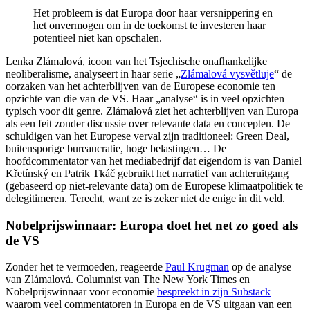
Het probleem is dat Europa door haar versnippering en
het onvermogen om in de toekomst te investeren haar
potentieel niet kan opschalen.
Lenka Zlámalová, icoon van het Tsjechische onafhankelijke
neoliberalisme, analyseert in haar serie „
Zlámalová vysvětluje
“ de
oorzaken van het achterblijven van de Europese economie ten
opzichte van die van de VS. Haar „analyse“ is in veel opzichten
typisch voor dit genre. Zlámalová ziet het achterblijven van Europa
als een feit zonder discussie over relevante data en concepten. De
schuldigen van het Europese verval zijn traditioneel: Green Deal,
buitensporige bureaucratie, hoge belastingen… De
hoofdcommentator van het mediabedrijf dat eigendom is van Daniel
Křetínský en Patrik Tkáč gebruikt het narratief van achteruitgang
(gebaseerd op niet-relevante data) om de Europese klimaatpolitiek te
delegitimeren. Terecht, want ze is zeker niet de enige in dit veld.
Nobelprijswinnaar: Europa doet het net zo goed als
de VS
Zonder het te vermoeden, reageerde
Paul Krugman
op de analyse
van Zlámalová. Columnist van The New York Times en
Nobelprijswinnaar voor economie
bespreekt in zijn Substack
waarom veel commentatoren in Europa en de VS uitgaan van een