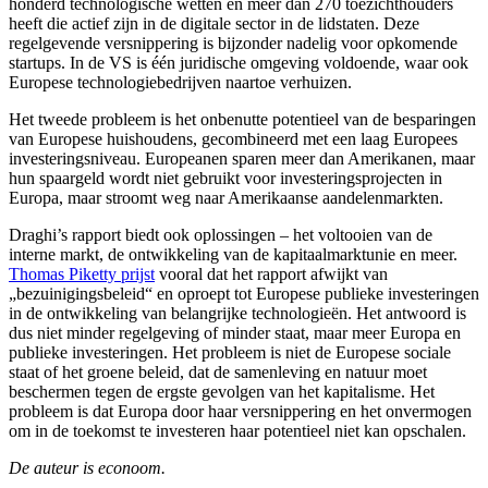
honderd technologische wetten en meer dan 270 toezichthouders
heeft die actief zijn in de digitale sector in de lidstaten. Deze
regelgevende versnippering is bijzonder nadelig voor opkomende
startups. In de VS is één juridische omgeving voldoende, waar ook
Europese technologiebedrijven naartoe verhuizen.
Het tweede probleem is het onbenutte potentieel van de besparingen
van Europese huishoudens, gecombineerd met een laag Europees
investeringsniveau. Europeanen sparen meer dan Amerikanen, maar
hun spaargeld wordt niet gebruikt voor investeringsprojecten in
Europa, maar stroomt weg naar Amerikaanse aandelenmarkten.
Draghi’s rapport biedt ook oplossingen – het voltooien van de
interne markt, de ontwikkeling van de kapitaalmarktunie en meer.
Thomas Piketty prijst
vooral dat het rapport afwijkt van
„bezuinigingsbeleid“ en oproept tot Europese publieke investeringen
in de ontwikkeling van belangrijke technologieën. Het antwoord is
dus niet minder regelgeving of minder staat, maar meer Europa en
publieke investeringen. Het probleem is niet de Europese sociale
staat of het groene beleid, dat de samenleving en natuur moet
beschermen tegen de ergste gevolgen van het kapitalisme. Het
probleem is dat Europa door haar versnippering en het onvermogen
om in de toekomst te investeren haar potentieel niet kan opschalen.
De auteur is econoom.