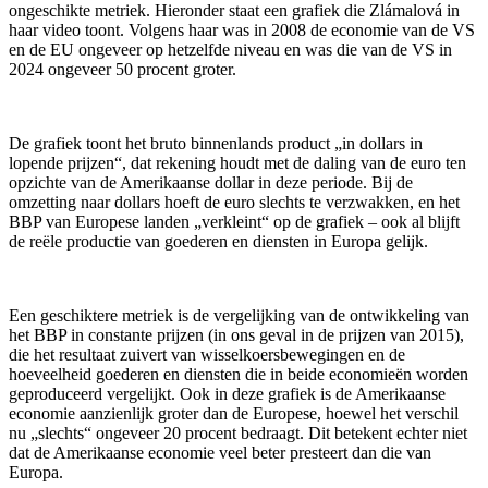
ongeschikte metriek. Hieronder staat een grafiek die Zlámalová in
haar video toont. Volgens haar was in 2008 de economie van de VS
en de EU ongeveer op hetzelfde niveau en was die van de VS in
2024 ongeveer 50 procent groter.
De grafiek toont het bruto binnenlands product „in dollars in
lopende prijzen“, dat rekening houdt met de daling van de euro ten
opzichte van de Amerikaanse dollar in deze periode. Bij de
omzetting naar dollars hoeft de euro slechts te verzwakken, en het
BBP van Europese landen „verkleint“ op de grafiek – ook al blijft
de reële productie van goederen en diensten in Europa gelijk.
Een geschiktere metriek is de vergelijking van de ontwikkeling van
het BBP in constante prijzen (in ons geval in de prijzen van 2015),
die het resultaat zuivert van wisselkoersbewegingen en de
hoeveelheid goederen en diensten die in beide economieën worden
geproduceerd vergelijkt. Ook in deze grafiek is de Amerikaanse
economie aanzienlijk groter dan de Europese, hoewel het verschil
nu „slechts“ ongeveer 20 procent bedraagt. Dit betekent echter niet
dat de Amerikaanse economie veel beter presteert dan die van
Europa.