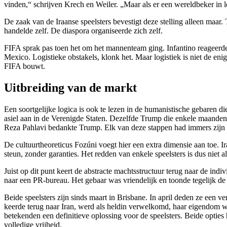
vinden,“ schrijven Krech en Weiler. „Maar als er een wereldbeker in 
De zaak van de Iraanse speelsters bevestigt deze stelling alleen maa
handelde zelf. De diaspora organiseerde zich zelf.
FIFA sprak pas toen het om het mannenteam ging. Infantino reageerde
Mexico. Logistieke obstakels, klonk het. Maar logistiek is niet de e
FIFA bouwt.
Uitbreiding van de markt
Een soortgelijke logica is ook te lezen in de humanistische gebaren d
asiel aan in de Verenigde Staten. Dezelfde Trump die enkele maanden 
Reza Pahlavi bedankte Trump. Elk van deze stappen had immers zijn e
De cultuurtheoreticus Fozúni voegt hier een extra dimensie aan toe. 
steun, zonder garanties. Het redden van enkele speelsters is dus niet 
Juist op dit punt keert de abstracte machtsstructuur terug naar de in
naar een PR-bureau. Het gebaar was vriendelijk en toonde tegelijk de 
Beide speelsters zijn sinds maart in Brisbane. In april deden ze een 
keerde terug naar Iran, werd als heldin verwelkomd, haar eigendom w
betekenden een definitieve oplossing voor de speelsters. Beide opti
volledige vrijheid.