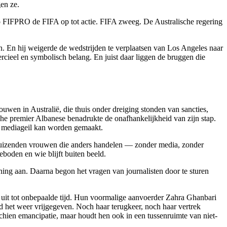
en ze.
iep FIFPRO de FIFA op tot actie. FIFA zweeg. De Australische regering
. En hij weigerde de wedstrijden te verplaatsen van Los Angeles naar
rcieel en symbolisch belang. En juist daar liggen de bruggen die
uwen in Australië, die thuis onder dreiging stonden van sancties,
che premier Albanese benadrukte de onafhankelijkheid van zijn stap.
of mediageil kan worden gemaakt.
er duizenden vrouwen die anders handelen — zonder media, zonder
eboden en wie blijft buiten beeld.
ning aan. Daarna begon het vragen van journalisten door te sturen
en uit tot onbepaalde tijd. Hun voormalige aanvoerder Zahra Ghanbari
 het weer vrijgegeven. Noch haar terugkeer, noch haar vertrek
chien emancipatie, maar houdt hen ook in een tussenruimte van niet-