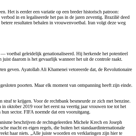
. Het is eerder een variatie op een breder historisch patroon:
verbod in en legaliseerde het pas in de jaren zeventig. Brazilië deed
 betere resultaten behalen in vrouwenvoetbal. Iran volgt deze weg
— voetbal geleidelijk genationaliseerd. Hij herkende het potentieel
 juist daarom is het gevaarlijk wanneer het uit de controle raakt.
ten geven. Ayatollah Ali Khamenei vetoreerde dat, de Revolutionaire
r gesloten poorten. Maar elk moment van ontspanning heeft zijn einde.
n straf te krijgen. Voor de rechtbank besmeurde ze zich met benzine.
 oktober 2019 voor het eerst na veertig jaar vrouwen toe tot het
n hun sector. FIFA noemde dat een vooruitgang.
hanisme beschrijven de rechtsgeleerden Michele Krech en Joseph
he macht en eigen regels, die buiten het standaardinternationale
eekt haar niets. „Alle juiste woorden en verklaringen zijn hier te