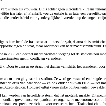
en.
erdwijnen als vrouwen. Dit is echter geen uitzonderlijk Iraans fenomeen
tig jaar later af, Frankrijk voerde enkele jaren later een vergelijkbaar 
en die eerder beleid voor gendergelijkheid voerden, op de lange termijn
ens hem heeft de Iraanse staat — eerst de sjah, daarna de islamitische 
oppositie tegen de staat, maar onderdeel van haar machtsarchitectuur. En
 in 2006 een decreet uit dat vrouwen toegang tot de stadions zou moe
experimenten snel in conflicten veranderen.
jk. Door te dansen op straat, het dragen van shirts, het scanderen voo
m als man en ging naar het stadion. Ze werd gearresteerd en dreigde ee
der de druk van haar dood — en ook onder druk van FIFA — liet Iran in
het Azadi-stadion. Honderdvijftig vrouwelijke politieagenten bewaakte
el kan worden van hetzelfde systeem dat het mogelijk maakte. Dit mec
ondiale governance: een particuliere organisatie met enorme economisc
criminatie en spreekt ze zich uit voor mensenrechten. Taaltechnisch ontbr