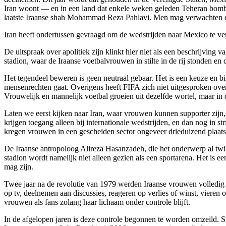
Iran woont — en in een land dat enkele weken geleden Teheran bombar
laatste Iraanse shah Mohammad Reza Pahlavi. Men mag verwachten dat 
Iran heeft ondertussen gevraagd om de wedstrijden naar Mexico te ve
De uitspraak over apolitiek zijn klinkt hier niet als een beschrijving 
stadion, waar de Iraanse voetbalvrouwen in stilte in de rij stonden en d
Het tegendeel beweren is geen neutraal gebaar. Het is een keuze en bi
mensenrechten gaat. Overigens heeft FIFA zich niet uitgesproken over d
Vrouwelijk en mannelijk voetbal groeien uit dezelfde wortel, maar in 
Laten we eerst kijken naar Iran, waar vrouwen kunnen supporter zijn,
krijgen toegang alleen bij internationale wedstrijden, en dan nog in st
kregen vrouwen in een gescheiden sector ongeveer drieduizend plaats
De Iraanse antropoloog Alireza Hasanzadeh, die het onderwerp al twinti
stadion wordt namelijk niet alleen gezien als een sportarena. Het is
mag zijn.
Twee jaar na de revolutie van 1979 werden Iraanse vrouwen volledig 
op tv, deelnemen aan discussies, reageren op verlies of winst, vieren 
vrouwen als fans zolang haar lichaam onder controle blijft.
In de afgelopen jaren is deze controle begonnen te worden omzeild.