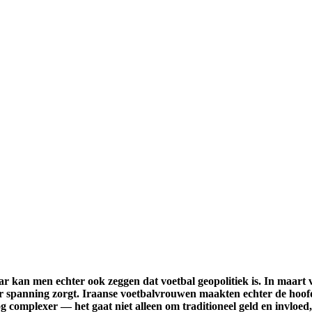
t jaar kan men echter ook zeggen dat voetbal geopolitiek is. In maa
spanning zorgt. Iraanse voetbalvrouwen maakten echter de hoofden
nog complexer — het gaat niet alleen om traditioneel geld en invlo