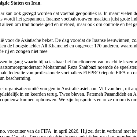
nigde Staten en Iran.
t jaar kan ook gezegd worden dat voetbal geopolitiek is. In maart vielen
rdt het gespannen. Iraanse voetbalvrouwen maakten juist grote indruk 
t alleen om traditionele geld en invloed, maar ook om controle en het g
lië voor de Aziatische beker. De dag voordat de Iraanse leeuwinnen, z
dden de hoogste leider Ali Khamenei en ongeveer 170 anderen, waarond
de rij en zongen niet mee.
issen in gang waarin bijna tastbaar het functioneren van macht te lezen
e staatsomroepmoderator Mohammad Reza Shahbazi noemde de speelsters „v
onale federatie van professionele voetballers FIFPRO riep de FIFA op om
hun bescherming.
et organisatiecomité vroegen in Australië asiel aan. Vijf van hen, uit an
leidelijk in en keerden terug. Twee bleven. Fatemeh Pasandideh en At
 opnieuw kunnen opbouwen. We zijn topsporters en onze droom is om hi
ino, voorzitter van de FIFA, in april 2026. Hij zei dat in verband met
o en Canada. Twee van de drie groepswedstrijden van Iran worden gespe