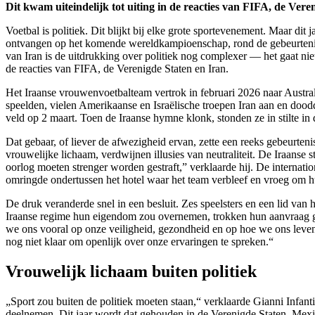
Dit kwam uiteindelijk tot uiting in de reacties van FIFA, de Vere
Voetbal is politiek. Dit blijkt bij elke grote sportevenement. Maar di
ontvangen op het komende wereldkampioenschap, rond de gebeurtenis wo
van Iran is de uitdrukking over politiek nog complexer — het gaat nie
de reacties van FIFA, de Verenigde Staten en Iran.
Het Iraanse vrouwenvoetbalteam vertrok in februari 2026 naar Austra
speelden, vielen Amerikaanse en Israëlische troepen Iran aan en doo
veld op 2 maart. Toen de Iraanse hymne klonk, stonden ze in stilte in 
Dat gebaar, of liever de afwezigheid ervan, zette een reeks gebeurten
vrouwelijke lichaam, verdwijnen illusies van neutraliteit. De Iraans
oorlog moeten strenger worden gestraft,” verklaarde hij. De internati
omringde ondertussen het hotel waar het team verbleef en vroeg om 
De druk veranderde snel in een besluit. Zes speelsters en een lid van h
Iraanse regime hun eigendom zou overnemen, trokken hun aanvraag ge
we ons vooral op onze veiligheid, gezondheid en op hoe we ons leven
nog niet klaar om openlijk over onze ervaringen te spreken.“
Vrouwelijk lichaam buiten politiek
„Sport zou buiten de politiek moeten staan,“ verklaarde Gianni Infant
deelnemen. Dit jaar wordt dat gehouden in de Verenigde Staten, Mexic