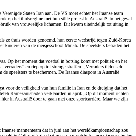
 de Verenigde Staten Iran aan. De VS moet echter het Iraanse team
op het thuisregime met hun stille protest in Australië. In het geval
ebruik van vrouwelijke lichamen. Dit kwam uiteindelijk tot uiting in
oals ze thuis worden genoemd, hun eerste wedstrijd tegen Zuid-Korea
er kinderen van de meisjesschool Mináb. De speelsters betraden het
 was. Op het moment dat voetbal in botsing komt met politiek en het
erraders” en riep op tot strenge straffen. „Verraders tijdens de
 de speelsters te beschermen. De Iraanse diaspora in Australië
gst voor de veiligheid van hun familie in Iran en de dreiging dat het
efeh Ramezanishadeh verklaarden in april: „Op dit moment richten
er in Australië door te gaan met onze sportcarrière. Maar we zijn
 het Iraanse mannenteam dat in juni aan het wereldkampioenschap zou
eld in Californië, de staat waar de grootste Iraanse diaspora buiten