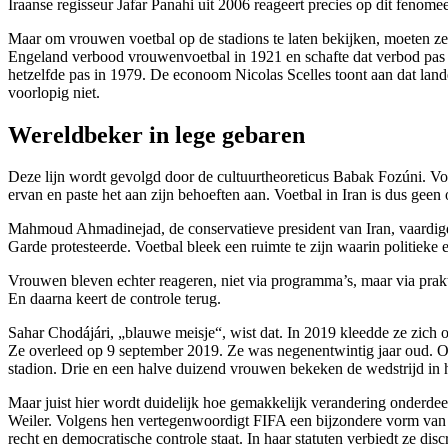
Iraanse regisseur Jafar Panahi uit 2006 reageert precies op dit fenome
Maar om vrouwen voetbal op de stadions te laten bekijken, moeten ze v
Engeland verbood vrouwenvoetbal in 1921 en schafte dat verbod pas vijf
hetzelfde pas in 1979. De econoom Nicolas Scelles toont aan dat land
voorlopig niet.
Wereldbeker in lege gebaren
Deze lijn wordt gevolgd door de cultuurtheoreticus Babak Fozúni. Volg
ervan en paste het aan zijn behoeften aan. Voetbal in Iran is dus geen 
Mahmoud Ahmadinejad, de conservatieve president van Iran, vaardigde
Garde protesteerde. Voetbal bleek een ruimte te zijn waarin politieke 
Vrouwen bleven echter reageren, niet via programma’s, maar via prakti
En daarna keert de controle terug.
Sahar Chodájári, „blauwe meisje“, wist dat. In 2019 kleedde ze zich o
Ze overleed op 9 september 2019. Ze was negenentwintig jaar oud. On
stadion. Drie en een halve duizend vrouwen bekeken de wedstrijd in 
Maar juist hier wordt duidelijk hoe gemakkelijk verandering onderde
Weiler. Volgens hen vertegenwoordigt FIFA een bijzondere vorm van m
recht en democratische controle staat. In haar statuten verbiedt ze dis