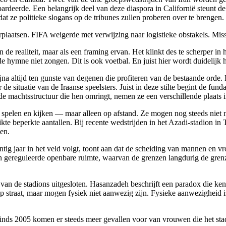
deerde. Een belangrijk deel van deze diaspora in Californië steunt de 
ze politieke slogans op de tribunes zullen proberen over te brengen.
rplaatsen. FIFA weigerde met verwijzing naar logistieke obstakels. Mis
van de realiteit, maar als een framing ervan. Het klinkt des te scherper 
e hymne niet zongen. Dit is ook voetbal. En juist hier wordt duidelijk hoe
jna altijd ten gunste van degenen die profiteren van de bestaande orde. 
e situatie van de Iraanse speelsters. Juist in deze stilte begint de fun
de machtsstructuur die hen omringt, nemen ze een verschillende plaats i
 spelen en kijken — maar alleen op afstand. Ze mogen nog steeds niet 
rikte beperkte aantallen. Bij recente wedstrijden in het Azadi-stadion i
en.
g jaar in het veld volgt, toont aan dat de scheiding van mannen en vrou
 een gereguleerde openbare ruimte, waarvan de grenzen langdurig de gr
van de stadions uitgesloten. Hasanzadeh beschrijft een paradox die k
op straat, maar mogen fysiek niet aanwezig zijn. Fysieke aanwezigheid is
 Sinds 2005 komen er steeds meer gevallen voor van vrouwen die het st