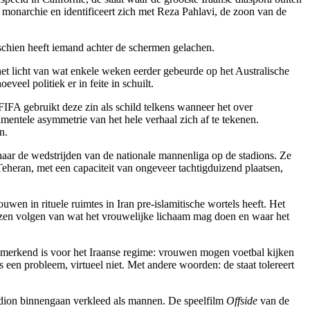
monarchie en identificeert zich met Reza Pahlavi, de zoon van de
schien heeft iemand achter de schermen gelachen.
in het licht van wat enkele weken eerder gebeurde op het Australische
veel politiek er in feite in schuilt.
FIFA gebruikt deze zin als schild telkens wanneer het over
damentele asymmetrie van het hele verhaal zich af te tekenen.
n.
naar de wedstrijden van de nationale mannenliga op de stadions. Ze
n Teheran, met een capaciteit van ongeveer tachtigduizend plaatsen,
wen in rituele ruimtes in Iran pre-islamitische wortels heeft. Het
enzen volgen van wat het vrouwelijke lichaam mag doen en waar het
enmerkend is voor het Iraanse regime: vrouwen mogen voetbal kijken
 een probleem, virtueel niet. Met andere woorden: de staat tolereert
adion binnengaan verkleed als mannen. De speelfilm
Offside
van de