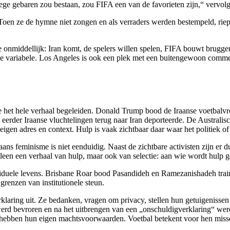
lege gebaren zou bestaan, zou FIFA een van de favorieten zijn,“ vervolg
r. Toen ze de hymne niet zongen en als verraders werden bestempeld, r
 onmiddellijk: Iran komt, de spelers willen spelen, FIFA bouwt bruggen
nige variabele. Los Angeles is ook een plek met een buitengewoon comme
ie het hele verhaal begeleiden. Donald Trump bood de Iraanse voetbalvro
eerder Iraanse vluchtelingen terug naar Iran deporteerde. De Australis
igen adres en context. Hulp is vaak zichtbaar daar waar het politiek 
Iraans feminisme is niet eenduidig. Naast de zichtbare activisten zijn 
alleen een verhaal van hulp, maar ook van selectie: aan wie wordt hulp g
dividuele levens. Brisbane Roar bood Pasandideh en Ramezanishadeh trai
grenzen van institutionele steun.
verklaring uit. Ze bedanken, vragen om privacy, stellen hun getuigeniss
erd bevroren en na het uitbrengen van een „onschuldigverklaring“ werd
es hebben hun eigen machtsvoorwaarden. Voetbal betekent voor hen miss