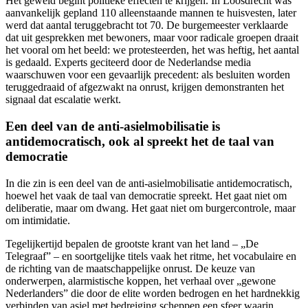
Het geweld begint politieke effecten te krijgen. In Loosdrecht was
aanvankelijk gepland 110 alleenstaande mannen te huisvesten, later
werd dat aantal teruggebracht tot 70. De burgemeester verklaarde
dat uit gesprekken met bewoners, maar voor radicale groepen draait
het vooral om het beeld: we protesteerden, het was heftig, het aantal
is gedaald. Experts geciteerd door de Nederlandse media
waarschuwen voor een gevaarlijk precedent: als besluiten worden
teruggedraaid of afgezwakt na onrust, krijgen demonstranten het
signaal dat escalatie werkt.
Een deel van de anti-asielmobilisatie is
antidemocratisch, ook al spreekt het de taal van
democratie
In die zin is een deel van de anti-asielmobilisatie antidemocratisch,
hoewel het vaak de taal van democratie spreekt. Het gaat niet om
deliberatie, maar om dwang. Het gaat niet om burgercontrole, maar
om intimidatie.
Tegelijkertijd bepalen de grootste krant van het land – „De
Telegraaf” – en soortgelijke titels vaak het ritme, het vocabulaire en
de richting van de maatschappelijke onrust. De keuze van
onderwerpen, alarmistische koppen, het verhaal over „gewone
Nederlanders” die door de elite worden bedrogen en het hardnekkig
verbinden van asiel met bedreiging scheppen een sfeer waarin