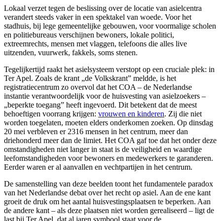
Lokaal verzet tegen de beslissing over de locatie van asielcentra
verandert steeds vaker in een spektakel van woede. Voor het
stadhuis, bij lege gemeentelijke gebouwen, voor voormalige scholen
en politiebureaus verschijnen bewoners, lokale politici,
extreemrechts, mensen met vlaggen, telefoons die alles live
uitzenden, vuurwerk, fakkels, soms stenen.
Tegelijkertijd raakt het asielsysteem verstopt op een cruciale plek: in
Ter Apel. Zoals de krant „de Volkskrant” meldde, is het
registratiecentrum zo overvol dat het COA – de Nederlandse
instantie verantwoordelijk voor de huisvesting van asielzoekers –
„beperkte toegang” heeft ingevoerd. Dit betekent dat de meest
behoeftigen voorrang krijgen:
vrouwen en kinderen
. Zij die niet
worden toegelaten, moeten elders onderkomen zoeken. Op dinsdag
20 mei verbleven er 2316 mensen in het centrum, meer dan
driehonderd meer dan de limiet. Het COA gaf toe dat het onder deze
omstandigheden niet langer in staat is de veiligheid en waardige
leefomstandigheden voor bewoners en medewerkers te garanderen.
Eerder waren er al aanvallen en vechtpartijen in het centrum.
De samenstelling van deze beelden toont het fundamentele paradox
van het Nederlandse debat over het recht op asiel. Aan de ene kant
groeit de druk om het aantal huisvestingsplaatsen te beperken. Aan
de andere kant – als deze plaatsen niet worden gerealiseerd – ligt de
last bij Ter Apel, dat al jaren symbool staat voor de