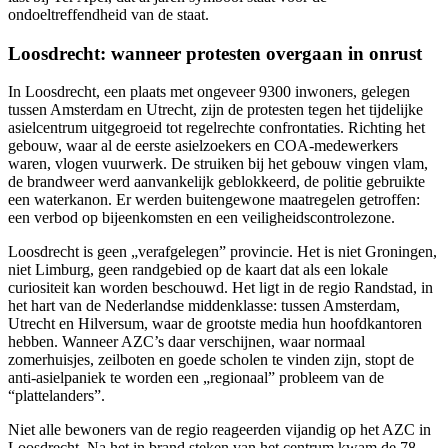
ondoeltreffendheid van de staat.
Loosdrecht: wanneer protesten overgaan in onrust
In Loosdrecht, een plaats met ongeveer 9300 inwoners, gelegen
tussen Amsterdam en Utrecht, zijn de protesten tegen het tijdelijke
asielcentrum uitgegroeid tot regelrechte confrontaties. Richting het
gebouw, waar al de eerste asielzoekers en COA-medewerkers
waren, vlogen vuurwerk. De struiken bij het gebouw vingen vlam,
de brandweer werd aanvankelijk geblokkeerd, de politie gebruikte
een waterkanon. Er werden buitengewone maatregelen getroffen:
een verbod op bijeenkomsten en een veiligheidscontrolezone.
Loosdrecht is geen „verafgelegen” provincie. Het is niet Groningen,
niet Limburg, geen randgebied op de kaart dat als een lokale
curiositeit kan worden beschouwd. Het ligt in de regio Randstad, in
het hart van de Nederlandse middenklasse: tussen Amsterdam,
Utrecht en Hilversum, waar de grootste media hun hoofdkantoren
hebben. Wanneer AZC’s daar verschijnen, waar normaal
zomerhuisjes, zeilboten en goede scholen te vinden zijn, stopt de
anti-asielpaniek te worden een „regionaal” probleem van de
“plattelanders”.
Niet alle bewoners van de regio reageerden vijandig op het AZC in
Loosdrecht. Na het in brand steken van het centrum kwam de 78-