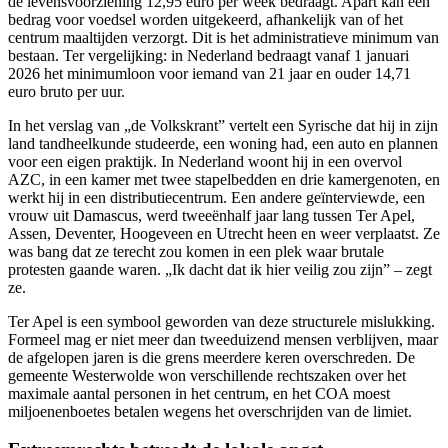
de levensvoorziening 12,95 euro per week bedraagt. Apart kan een
bedrag voor voedsel worden uitgekeerd, afhankelijk van of het
centrum maaltijden verzorgt. Dit is het administratieve minimum van
bestaan. Ter vergelijking: in Nederland bedraagt vanaf 1 januari
2026 het minimumloon voor iemand van 21 jaar en ouder 14,71
euro bruto per uur.
In het verslag van „de Volkskrant” vertelt een Syrische dat hij in zijn
land tandheelkunde studeerde, een woning had, een auto en plannen
voor een eigen praktijk. In Nederland woont hij in een overvol
AZC, in een kamer met twee stapelbedden en drie kamergenoten, en
werkt hij in een distributiecentrum. Een andere geïnterviewde, een
vrouw uit Damascus, werd tweeënhalf jaar lang tussen Ter Apel,
Assen, Deventer, Hoogeveen en Utrecht heen en weer verplaatst. Ze
was bang dat ze terecht zou komen in een plek waar brutale
protesten gaande waren. „Ik dacht dat ik hier veilig zou zijn” – zegt
ze.
Ter Apel is een symbool geworden van deze structurele mislukking.
Formeel mag er niet meer dan tweeduizend mensen verblijven, maar
de afgelopen jaren is die grens meerdere keren overschreden. De
gemeente Westerwolde won verschillende rechtszaken over het
maximale aantal personen in het centrum, en het COA moest
miljoenenboetes betalen wegens het overschrijden van de limiet.