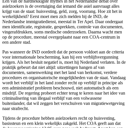
Een van de hardnekkigste mythes in het Nederlandse debat over
asielzoekers is de overtuiging dat iemand die asiel aanvraagt alles
krijgt van de staat: huisvesting, geld, zorg, voorrang. Hoe zit het in
werkelijkheid? Eerst moet men zich melden bij de IND, de
Nederlandse immigratiedienst, meestal in Ter Apel. Daar ondergaat
men identificatie, registratie, gesprekken, controle van documenten,
vingerafdrukken, soms medische onderzoeken. Daarna wacht men
op de procedure, meestal overgeplaatst naar een COA-centrum in
een andere stad.
Pas wanneer de IND oordeelt dat de persoon voldoet aan de criteria
voor internationale bescherming, kan hij een verblijfsvergunning
krijgen. Als het besluit negatief is, moet hij Nederland verlaten. In de
praktijk gebeurt dat niet altijd: uitzettingen hangen af van
documenten, samenwerking met het land van herkomst, verdere
procedures en organisatorische mogelijkheden van de staat. Vandaag
wordt het verblijf in het land zonder recht op verblijf in principe als
een administratief probleem beschouwd, niet automatisch als een
misdrijf. De regering probeert echter terug te keren naar het idee van
criminalisering van illegaal verblijf van een volwassene
buitenlander, dat wil zeggen het verschuiven van migratiewetgeving
naar strafrecht.
Tijdens de procedure hebben asielzoekers recht op huisvesting,
basissteun en een klein wekelijks zakgeld. Het COA geeft aan dat