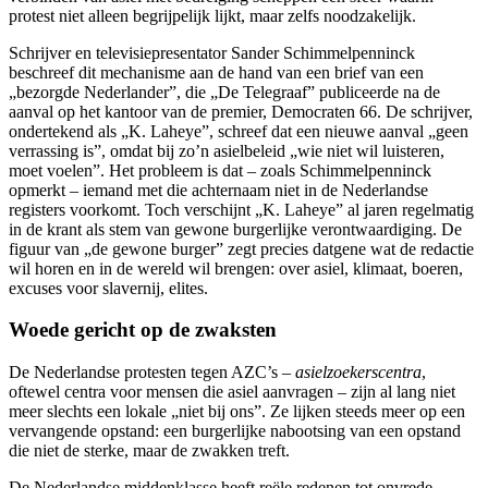
protest niet alleen begrijpelijk lijkt, maar zelfs noodzakelijk.
Schrijver en televisiepresentator Sander Schimmelpenninck
beschreef dit mechanisme aan de hand van een brief van een
„bezorgde Nederlander”, die „De Telegraaf” publiceerde na de
aanval op het kantoor van de premier, Democraten 66. De schrijver,
ondertekend als „K. Laheye”, schreef dat een nieuwe aanval „geen
verrassing is”, omdat bij zo’n asielbeleid „wie niet wil luisteren,
moet voelen”. Het probleem is dat – zoals Schimmelpenninck
opmerkt – iemand met die achternaam niet in de Nederlandse
registers voorkomt. Toch verschijnt „K. Laheye” al jaren regelmatig
in de krant als stem van gewone burgerlijke verontwaardiging. De
figuur van „de gewone burger” zegt precies datgene wat de redactie
wil horen en in de wereld wil brengen: over asiel, klimaat, boeren,
excuses voor slavernij, elites.
Woede gericht op de zwaksten
De Nederlandse protesten tegen AZC’s –
asielzoekerscentra
,
oftewel centra voor mensen die asiel aanvragen – zijn al lang niet
meer slechts een lokale „niet bij ons”. Ze lijken steeds meer op een
vervangende opstand: een burgerlijke nabootsing van een opstand
die niet de sterke, maar de zwakken treft.
De Nederlandse middenklasse heeft reële redenen tot onvrede.