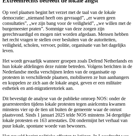
Extreemrechts betreedt de lokale angst
Op veel plaatsen begint het verzet met de taal van de lokale
democratie: „niemand heeft ons gevraagd”, „er waren geen
consultaties”, „we zijn bang voor de veiligheid”, „we willen met de
burgemeester praten”. Sommige van deze zorgen zijn
gerechtvaardigd en mogen niet worden afgedaan. Mensen hebben
het recht vragen te stellen over besluiten van de autoriteiten,
veiligheid, scholen, vervoer, politie, organisatie van het dagelijks
leven.
Het wordt gevaarlijk wanneer groepen zoals Defend Netherlands en
hun lokale afdelingen deze ruimte betreden. Volgens berichten in de
Nederlandse media verschijnen leden van de organisatie op
protesten in verschillende plaatsen, mobiliseren ze hun aanhangers
en koppelen ze zich aan de lokale angst, geven er een militaire
esthetiek en anti-migratieretoriek aan.
Dit bevestigt de analyse van de publieke omroep NOS: onder de
gearresteerden tijdens lokale protesten tegen asielcentra kwamen
minstens vier op de tien uit buiten de gemeente waar de onrust
plaatsvond. Sinds 1 januari 2025 telde NOS minstens 34 dergelijke
lokale protesten en 163 arrestaties. Dit ondermijnt het verhaal van
puur lokale, spontane woede van bewoners.