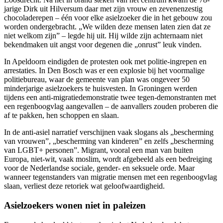
jarige Dirk uit Hilversum daar met zijn vrouw en zevenenzestig
chocoladerepen – één voor elke asielzoeker die in het gebouw zou
worden ondergebracht. „We wilden deze mensen laten zien dat ze
niet welkom zijn” – legde hij uit. Hij wilde zijn achternaam niet
bekendmaken uit angst voor degenen die „onrust” leuk vinden.
In Apeldoorn eindigden de protesten ook met politie-ingrepen en
arrestaties. In Den Bosch was er een explosie bij het voormalige
politiebureau, waar de gemeente van plan was ongeveer 50
minderjarige asielzoekers te huisvesten. In Groningen werden
tijdens een anti-migratiedemonstratie twee tegen-demonstranten met
een regenboogvlag aangevallen – de aanvallers zouden proberen die
af te pakken, hen schoppen en slaan.
In de anti-asiel narratief verschijnen vaak slogans als „bescherming
van vrouwen”, „bescherming van kinderen” en zelfs „bescherming
van LGBT+ personen”. Migrant, vooral een man van buiten
Europa, niet-wit, vaak moslim, wordt afgebeeld als een bedreiging
voor de Nederlandse sociale, gender- en seksuele orde. Maar
wanneer tegenstanders van migratie mensen met een regenboogvlag
slaan, verliest deze retoriek wat geloofwaardigheid.
Asielzoekers wonen niet in paleizen