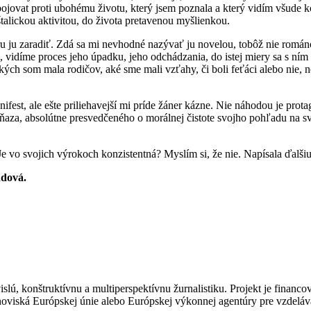
k bojovat proti ubohému životu, který jsem poznala a který vidím všud
talickou aktivitou, do života pretavenou myšlienkou.
nru ju zaradiť. Zdá sa mi nevhodné nazývať ju novelou, tobôž nie rom
, vidíme proces jeho úpadku, jeho odchádzania, do istej miery sa s ním 
ých som mala rodičov, aké sme mali vzťahy, či boli feťáci alebo nie, n
ifest, ale ešte priliehavejší mi príde žáner kázne. Nie náhodou je prot
 kňaza, absolútne presvedčeného o morálnej čistote svojho pohľadu na sv
 Je vo svojich výrokoch konzistentná? Myslím si, že nie. Napísala ďal
ndová.
slú, konštruktívnu a multiperspektívnu žurnalistiku. Projekt je finan
anoviská Európskej únie alebo Európskej výkonnej agentúry pre vzde