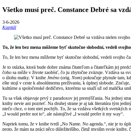
Všetko musí preč. Constance Debré sa vzd
3-6-2026
Kapitál
To, že len bez mena môžeme byť skutočne slobodní, vedeli svojh
To, že len bez mena môžeme byť skutočne slobodní, vedeli svojho č
Je to otázka, ktorá bude dobre známa čitateľom a čitateľkám jej pred
čoho sa môže v živote zaobísť, čo ju zbytočne zväzuje. Vzdáva sa svo
o úlohu matky. V knihe
Jméno
(orig.
Nom
) pokračuje plynule tam, kd
ešte stojí v ceste k absolútnemu prežívaniu, k úplnej slobode. Zisťuje,
kultúrne a spoločenské dedičstvo, ktorému sa snaží už od malička unikn
Tu sa však objavuje prvý z paradoxov jej premýšľania. Na jednej stra
knihy nevie ani pozrieť. Na druhej strane je aj tak literatúra tým j
niečo chce, o tom niet pochýb. To, že sa vzdáva všetkých svetských s
„I would prefer not to“, ale nástojčivé „I would prefer it my way“.
Napriek tomu, že v knihe tvrdí „No Name. No agenda.“, nie je to úpl
proto, že mám na práci něco důležitejšího, čímž myslím svoje knihy, č