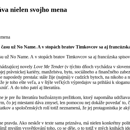
áva nielen svojho mena
o času už No Name. A v stopách bratov Timkovcov sa aj francúzska
asu už No Name. A v stopách bratov Timkovcov sa aj francúzska spiso
chádzajúcej novely
Love Me Tender
(v týchto dňoch vychádza v sloven
jej právnickej kariéry, manželstva, bytu, sociálneho a finančného zabez
e naposledy prestala: stále žije (najmä) v cudzích bytoch, na nikoho a n
 že je toho ešte veľa, a v štýle veľkých výpredajov sa prihlási k slogan
úť. A do toho patrí aj literatúra.
ne je pre ňu literatúra buržoáznym prežitkom, ktorý napomáha udržiavať
ediným, čo jej miestami dáva zmysel, len pomocou nej dokáže povedať to
tatkov a spoločenských rolí totiž neznamená, že jej protagonistka je a
ne pravda. Ako neskôr v texte sama priznáva, má nielen konkrétny poli
ímž myslím vysvětlování toho, co se děje, o to totiž v mých knihách jde