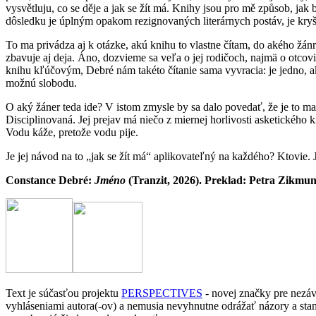
vysvětluju, co se děje a jak se žít má. Knihy jsou pro mě způsob, ja
dôsledku je úplným opakom rezignovaných literárnych postáv, je kryš
To ma privádza aj k otázke, akú knihu to vlastne čítam, do akého žá
zbavuje aj deja. Áno, dozvieme sa veľa o jej rodičoch, najmä o otcovi
knihu kľúčovým, Debré nám takéto čítanie sama vyvracia: je jedno, ak
možnú slobodu.
O aký žáner teda ide? V istom zmysle by sa dalo povedať, že je to man
Disciplinovaná. Jej prejav má niečo z miernej horlivosti asketického
Vodu káže, pretože vodu pije.
Je jej návod na to „jak se žít má“ aplikovateľný na každého? Ktovie.
Constance Debré:
Jméno
(Tranzit, 2026). Preklad: Petra Zikmu
Text je súčasťou projektu
PERSPECTIVES
- novej značky pre nezávi
vyhláseniami autora(-ov) a nemusia nevyhnutne odrážať názory a st