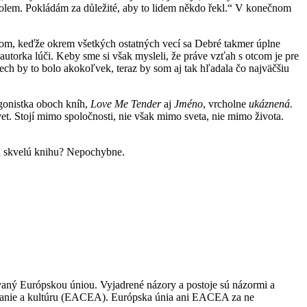
e kolem. Pokládám za důležité, aby to lidem někdo řekl.“ V konečnom
ánom, keďže okrem všetkých ostatných vecí sa Debré takmer úplne
autorka lúči. Keby sme si však mysleli, že práve vzťah s otcom je pre
ech by to bolo akokoľvek, teraz by som aj tak hľadala čo najväčšiu
agonistka oboch kníh,
Love Me Tender
aj
Jméno
, vrcholne
ukáznená.
et. Stojí mimo spoločnosti, nie však mimo sveta, nie mimo života.
šiu skvelú knihu? Nepochybne.
covaný Európskou úniou. Vyjadrené názory a postoje sú názormi a
lávanie a kultúru (EACEA). Európska únia ani EACEA za ne