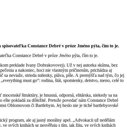
 spisovateľka Constance Debré v próze Jméno pýta, čím to je.
vateľka Constance Debré v próze
Jméno
pýta, čím to je.
skom preklade Ivany Dobrakovovej). Už v nej autorka skúma, bez
pečenia a nakoniec, hoci nie vlastným pričinením, prichádza aj
ič sa neviaže, strieda milenky, pláva, píše. A premýšľa nad tým, čo jej
u „everything must go“: rodina, štát, spomienky, detstvo, meno, celé to
 mocenské štruktúry, je hnusná, odporná, elitárska, niekedy sa na
, čo ešte pokladá za dôležité. Pretože povedať nám Constance Debré
kýmsi Oblomovom či Bartlebym. Jej heslo nie je tiché bartlebyovské
tický program, ale aj jasný morálny apel. „Advokacii už nedělám
, ve svých knihách se nesvěřuju s tím, jak žiju, ve svých knihách