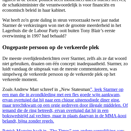
de schatkistminister die verantwoordelijk is voor financiën en
economisch beleid in haar kabinet.
Wat heeft zo'n grote daling in steun veroorzaakt twee jaar nadat
Starmer de verkiezingen won met de grootste meerderheid in het
Lagerhuis die de Labour Party ooit buiten Tony Blair’s eerste
overwinning in 1997 had behaald?
Ongepaste persoon op de verkeerde plek
De meeste overlijdensberichten over Starmer, zelfs als ze dat woord
niet gebruiken, draaien om één concept: inadequaatheid. Starmer, zo
luidt vandaag de uitspraak van de meeste commentatoren, was
simpelweg de verkeerde persoon op de verkeerde plek op het
verkeerde moment.
Zoals Andrew Marr schreef in „New Statesman
”, leek Starmer op
een man die in avondkleding met een fles goede wijn aankwam,
ervan overtuigd dat hij naar een chique uitgenodigde diner ging,
maar terechtkwam op een orgie gedreven door illegale middelen. Of
iemand die de ring betreedt, ervan overtuigd dat hij in een
bokswedstrijd zal vechten, maar in plaats daarvan in de MMA-kooi
belandt, bijna zonder regels.
Patrick Maguire haalt in „The Times”
een andere vergelijking aan
: