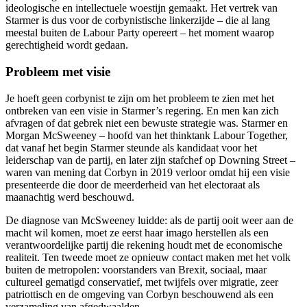
ideologische en intellectuele woestijn gemaakt. Het vertrek van
Starmer is dus voor de corbynistische linkerzijde – die al lang
meestal buiten de Labour Party opereert – het moment waarop
gerechtigheid wordt gedaan.
Probleem met visie
Je hoeft geen corbynist te zijn om het probleem te zien met het
ontbreken van een visie in Starmer’s regering. En men kan zich
afvragen of dat gebrek niet een bewuste strategie was. Starmer en
Morgan McSweeney – hoofd van het thinktank Labour Together,
dat vanaf het begin Starmer steunde als kandidaat voor het
leiderschap van de partij, en later zijn stafchef op Downing Street –
waren van mening dat Corbyn in 2019 verloor omdat hij een visie
presenteerde die door de meerderheid van het electoraat als
maanachtig werd beschouwd.
De diagnose van McSweeney luidde: als de partij ooit weer aan de
macht wil komen, moet ze eerst haar imago herstellen als een
verantwoordelijke partij die rekening houdt met de economische
realiteit. Ten tweede moet ze opnieuw contact maken met het volk
buiten de metropolen: voorstanders van Brexit, sociaal, maar
cultureel gematigd conservatief, met twijfels over migratie, zeer
patriottisch en de omgeving van Corbyn beschouwend als een
verzameling van afgedwaalden.