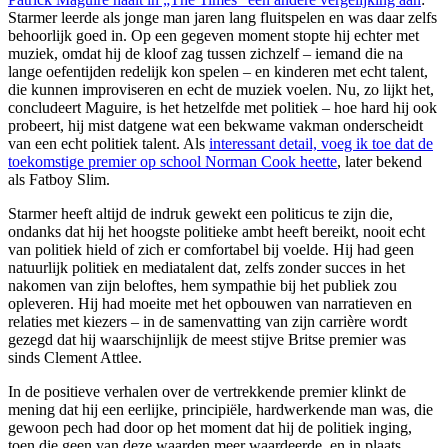
Starmer leerde als jonge man jaren lang fluitspelen en was daar zelfs
behoorlijk goed in. Op een gegeven moment stopte hij echter met
muziek, omdat hij de kloof zag tussen zichzelf – iemand die na
lange oefentijden redelijk kon spelen – en kinderen met echt talent,
die kunnen improviseren en echt de muziek voelen. Nu, zo lijkt het,
concludeert Maguire, is het hetzelfde met politiek – hoe hard hij ook
probeert, hij mist datgene wat een bekwame vakman onderscheidt
van een echt politiek talent. Als
interessant detail, voeg ik toe dat de
toekomstige premier op school Norman Cook heette
, later bekend
als Fatboy Slim.
Starmer heeft altijd de indruk gewekt een politicus te zijn die,
ondanks dat hij het hoogste politieke ambt heeft bereikt, nooit echt
van politiek hield of zich er comfortabel bij voelde. Hij had geen
natuurlijk politiek en mediatalent dat, zelfs zonder succes in het
nakomen van zijn beloftes, hem sympathie bij het publiek zou
opleveren. Hij had moeite met het opbouwen van narratieven en
relaties met kiezers – in de samenvatting van zijn carrière wordt
gezegd dat hij waarschijnlijk de meest stijve Britse premier was
sinds Clement Attlee.
In de positieve verhalen over de vertrekkende premier klinkt de
mening dat hij een eerlijke, principiële, hardwerkende man was, die
gewoon pech had door op het moment dat hij de politiek inging,
toen die geen van deze waarden meer waardeerde, en in plaats