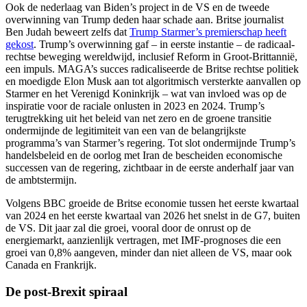
Ook de nederlaag van Biden’s project in de VS en de tweede
overwinning van Trump deden haar schade aan. Britse journalist
Ben Judah beweert zelfs dat
Trump Starmer’s premierschap heeft
gekost
. Trump’s overwinning gaf – in eerste instantie – de radicaal-
rechtse beweging wereldwijd, inclusief Reform in Groot-Brittannië,
een impuls. MAGA’s succes radicaliseerde de Britse rechtse politiek
en moedigde Elon Musk aan tot algoritmisch versterkte aanvallen op
Starmer en het Verenigd Koninkrijk – wat van invloed was op de
inspiratie voor de raciale onlusten in 2023 en 2024. Trump’s
terugtrekking uit het beleid van net zero en de groene transitie
ondermijnde de legitimiteit van een van de belangrijkste
programma’s van Starmer’s regering. Tot slot ondermijnde Trump’s
handelsbeleid en de oorlog met Iran de bescheiden economische
successen van de regering, zichtbaar in de eerste anderhalf jaar van
de ambtstermijn.
Volgens BBC groeide de Britse economie tussen het eerste kwartaal
van 2024 en het eerste kwartaal van 2026 het snelst in de G7, buiten
de VS. Dit jaar zal die groei, vooral door de onrust op de
energiemarkt, aanzienlijk vertragen, met IMF-prognoses die een
groei van 0,8% aangeven, minder dan niet alleen de VS, maar ook
Canada en Frankrijk.
De post-Brexit spiraal