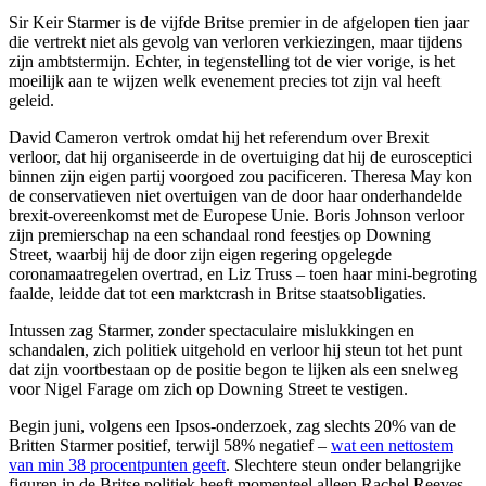
Sir Keir Starmer is de vijfde Britse premier in de afgelopen tien jaar
die vertrekt niet als gevolg van verloren verkiezingen, maar tijdens
zijn ambtstermijn. Echter, in tegenstelling tot de vier vorige, is het
moeilijk aan te wijzen welk evenement precies tot zijn val heeft
geleid.
David Cameron vertrok omdat hij het referendum over Brexit
verloor, dat hij organiseerde in de overtuiging dat hij de eurosceptici
binnen zijn eigen partij voorgoed zou pacificeren. Theresa May kon
de conservatieven niet overtuigen van de door haar onderhandelde
brexit-overeenkomst met de Europese Unie. Boris Johnson verloor
zijn premierschap na een schandaal rond feestjes op Downing
Street, waarbij hij de door zijn eigen regering opgelegde
coronamaatregelen overtrad, en Liz Truss – toen haar mini-begroting
faalde, leidde dat tot een marktcrash in Britse staatsobligaties.
Intussen zag Starmer, zonder spectaculaire mislukkingen en
schandalen, zich politiek uitgehold en verloor hij steun tot het punt
dat zijn voortbestaan op de positie begon te lijken als een snelweg
voor Nigel Farage om zich op Downing Street te vestigen.
Begin juni, volgens een Ipsos-onderzoek, zag slechts 20% van de
Britten Starmer positief, terwijl 58% negatief –
wat een nettostem
van min 38 procentpunten geeft
. Slechtere steun onder belangrijke
figuren in de Britse politiek heeft momenteel alleen Rachel Reeves,