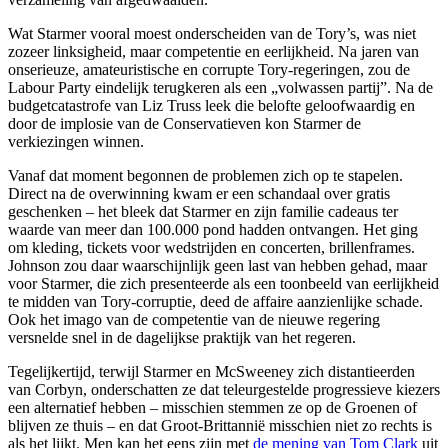
Wat Starmer vooral moest onderscheiden van de Tory’s, was niet
zozeer linksigheid, maar competentie en eerlijkheid. Na jaren van
onserieuze, amateuristische en corrupte Tory-regeringen, zou de
Labour Party eindelijk terugkeren als een „volwassen partij”. Na de
budgetcatastrofe van Liz Truss leek die belofte geloofwaardig en
door de implosie van de Conservatieven kon Starmer de
verkiezingen winnen.
Vanaf dat moment begonnen de problemen zich op te stapelen.
Direct na de overwinning kwam er een schandaal over gratis
geschenken – het bleek dat Starmer en zijn familie cadeaus ter
waarde van meer dan 100.000 pond hadden ontvangen. Het ging
om kleding, tickets voor wedstrijden en concerten, brillenframes.
Johnson zou daar waarschijnlijk geen last van hebben gehad, maar
voor Starmer, die zich presenteerde als een toonbeeld van eerlijkheid
te midden van Tory-corruptie, deed de affaire aanzienlijke schade.
Ook het imago van de competentie van de nieuwe regering
versnelde snel in de dagelijkse praktijk van het regeren.
Tegelijkertijd, terwijl Starmer en McSweeney zich distantieerden
van Corbyn, onderschatten ze dat teleurgestelde progressieve kiezers
een alternatief hebben – misschien stemmen ze op de Groenen of
blijven ze thuis – en dat Groot-Brittannië misschien niet zo rechts is
als het lijkt. Men kan het eens zijn met
de mening van Tom Clark
uit