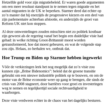
Hetzelfde gold voor zijn migratiebeleid. Er waren goede argumenten
om een meer resoluut standpunt in te nemen tegen migratie en het
aantal migranten in de UK te beperken. Starmer deed dat echter op
zo’n manier dat hij enerzijds de progressieve kiezers en een deel van
zijn parlementaire achterban afstootte, en anderzijds de groei van
Reform UK niet kon stoppen.
Al deze omwentelingen zouden misschien niet zo politiek kostbaar
zijn geweest als de regering vanaf het begin een duidelijke visie had
gehad: in welke richting Groot-Brittannië moest worden
getransformeerd, hoe dat moest gebeuren, en wat de volgende stap
zou zijn. Helaas, zo herhalen we, ontbrak dat.
Hoe Trump en Biden op Starmer hebben ingewerkt
Vóór de verkiezingen leek het nog mogelijk dat zo’n visie zou
kunnen zijn „Britse Bidenomics”: beleid dat de groene transitie
gebruikt om een nieuwe industriële politiek op te bouwen, en om de
motor van de Britse economie weer op gang te brengen, die sinds de
crisis van 2008 stagneert, door barrières voor groei en investeringen
weg te nemen en tegelijkertijd sociale rechtvaardigheid te
waarborgen.
Deze visie verdween echter in de chaos van het dagelijks besturen.