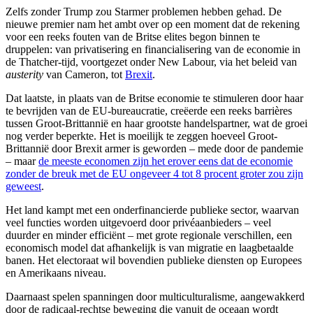
Zelfs zonder Trump zou Starmer problemen hebben gehad. De
nieuwe premier nam het ambt over op een moment dat de rekening
voor een reeks fouten van de Britse elites begon binnen te
druppelen: van privatisering en financialisering van de economie in
de Thatcher-tijd, voortgezet onder New Labour, via het beleid van
austerity
van Cameron, tot
Brexit
.
Dat laatste, in plaats van de Britse economie te stimuleren door haar
te bevrijden van de EU-bureaucratie, creëerde een reeks barrières
tussen Groot-Brittannië en haar grootste handelspartner, wat de groei
nog verder beperkte. Het is moeilijk te zeggen hoeveel Groot-
Brittannië door Brexit armer is geworden – mede door de pandemie
– maar
de meeste economen zijn het erover eens dat de economie
zonder de breuk met de EU ongeveer 4 tot 8 procent groter zou zijn
geweest
.
Het land kampt met een onderfinancierde publieke sector, waarvan
veel functies worden uitgevoerd door privéaanbieders – veel
duurder en minder efficiënt – met grote regionale verschillen, een
economisch model dat afhankelijk is van migratie en laagbetaalde
banen. Het electoraat wil bovendien publieke diensten op Europees
en Amerikaans niveau.
Daarnaast spelen spanningen door multiculturalisme, aangewakkerd
door de radicaal-rechtse beweging die vanuit de oceaan wordt