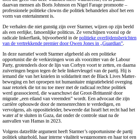
daarvan mensen als Boris Johnson en Nigel Farage promootte –
professionele politieke clowns die politiek behandelen alsof het een
vorm van entertainment is.
De verhalen die niet gunstig zijn over Starmer, wijzen op zijn beeld
als een eerlijke, fatsoenlijke politicus. Ze verschijnen vooral op de
radicale linkerflank, bijvoorbeeld in de
politieke overlijdensberichten
van de vertrekkende premier door Owen Jones in „Guardian”
.
In deze narratief wordt Starmer afgebeeld als een politieke
opportunist die de verkiezingen won als voorzitter van de Labour
Party, grotendeels door de lijn van Corbyn voort te zetten, en daarna
zuiveringen begon tegen de hele linkervleugel van de partij. Hij is
iemand die van het knielen in solidariteit met de Black Lives Matter-
beweging en het oproepen tot humanitaire migratiebeleid overging
naar retoriek die tot nu toe meer met de radicaal rechtse politiek
werd geassocieerd, die waarschuwt dat Groot-Brittannië door
migratie „een eiland van vreemden” wordt. Een advocaat die zijn
carrière opbouwde door de mensenrechten te verdedigen, en
vervolgens, als oppositieleider, beweerde dat Israël het recht had het
water af te sluiten in Gaza, dat onder de controle staat na de
aanvallen van Hamas in 2023.
Volgens datzelfde argument heeft Starmer’s opportunisme de partij
politiek uitgehold, haar interne vitaliteit weggenomen en haar tot een