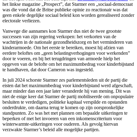
het linkse magazine „Prospect”, dat Starmer een „sociaal-democraat
was die vond dat de Britse publieke opinie zo reactionair was dat
geen enkele degelijke sociaal beleid kon worden gerealiseerd zonder
electorale verliezen.
Vanwege die aannames kon Starmer dus niet de twee grootste
successen van zijn regering verkopen: het verkorten van de
wachtrijen in de nationale gezondheidszorg en het verminderen van
kinderarmoede. Om het eerste te bereiken, moest hij afzien van
eerdere beloftes om „geen belastingverhogingen voor werkenden”
door te voeren, en bij het terugdringen van armoede hielp het
opgeven van de belofte om het maximumbedrag voor kinderbijstand
te handhaven, dat door Cameron was ingesteld.
In juli 2024 schorste Starmer zes parlementsleden uit de partij die
eisten dat het maximumbedrag voor kinderbijstand werd afgeschaft,
maar minder dan een jaar later veranderde hij van mening. Dit was
niet de enige keer dat Starmer de partij mobiliseerde om onpopulaire
besluiten te verdedigen, politieke kapitaal verspilde en opstanden
onderdrukte, om daarna terug te komen op zijn oorspronkelijke
standpunten. Zo was het met plannen om bepaalde uitkeringen te
beperken of met het invoeren van een inkomenscriterium voor
winterwarmte-uitkeringen voor ouderen. Als gevolg hiervan
verzwakte Starmer’s beleid alle mogelijke partijen.