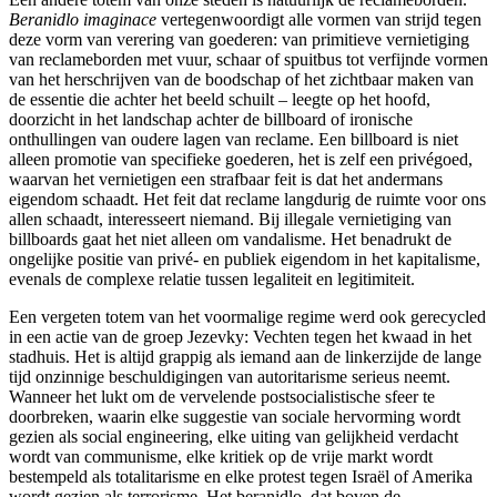
Beranidlo imaginace
vertegenwoordigt alle vormen van strijd tegen
deze vorm van verering van goederen: van primitieve vernietiging
van reclameborden met vuur, schaar of spuitbus tot verfijnde vormen
van het herschrijven van de boodschap of het zichtbaar maken van
de essentie die achter het beeld schuilt – leegte op het hoofd,
doorzicht in het landschap achter de billboard of ironische
onthullingen van oudere lagen van reclame. Een billboard is niet
alleen promotie van specifieke goederen, het is zelf een privégoed,
waarvan het vernietigen een strafbaar feit is dat het andermans
eigendom schaadt. Het feit dat reclame langdurig de ruimte voor ons
allen schaadt, interesseert niemand. Bij illegale vernietiging van
billboards gaat het niet alleen om vandalisme. Het benadrukt de
ongelijke positie van privé- en publiek eigendom in het kapitalisme,
evenals de complexe relatie tussen legaliteit en legitimiteit.
Een vergeten totem van het voormalige regime werd ook gerecycled
in een actie van de groep Jezevky: Vechten tegen het kwaad in het
stadhuis. Het is altijd grappig als iemand aan de linkerzijde de lange
tijd onzinnige beschuldigingen van autoritarisme serieus neemt.
Wanneer het lukt om de vervelende postsocialistische sfeer te
doorbreken, waarin elke suggestie van sociale hervorming wordt
gezien als social engineering, elke uiting van gelijkheid verdacht
wordt van communisme, elke kritiek op de vrije markt wordt
bestempeld als totalitarisme en elke protest tegen Israël of Amerika
wordt gezien als terrorisme. Het beranidlo, dat boven de