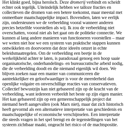
Het klinkt goed, bijna heroïsch. Deze
dromerij
verbindt en scheidt
echter ook tegelijk. Uiteindelijk hebben we talloze fracties en
collectieven die dromen van een betere toekomst, maar meestal met
onmeetbare maatschappelijke impact. Bovendien, laten we eerlijk
zijn, ondersteunen we de verbeelding vooral wanneer anderen
precies hetzelfde voorstellen als wij. Ik zou de verbeelding niet
overschatten, vooral niet als het gaat om de politieke connectie. We
kunnen al lang andere manieren van functioneren voorstellen – maar
we weten niet hoe we een systeem van praktische stappen kunnen
ontwikkelen en doorvoeren dat deze ideeën omzet in echte
beleidsmaatregelen. Om de verbeelding een beetje in de
werkelijkheid achter te laten, is paradoxaal genoeg een hoop saaie
organisatorische, onderhandelings- en bureaucratische arbeid nodig,
die de verbeelding doodt en die niemand eigenlijk wil doen. We
blijven zoeken naar een manier van communiceren die
aantrekkelijker en geloofwaardiger is voor de meerderheid dan
openlijke vulgaire en onverschillige reacties van conservatieven.
Collectief bewustzijn kan niet gebaseerd zijn op de kracht van de
verbeelding, want iedereen verbeeldt het beste op zijn eigen manier.
Het kan gebaseerd zijn op een gemeenschappelijk project dat
niemand heeft aangevallen (ook Marx niet), maar dat zich historisch
heeft gevormd als een alternatieve interpretatie van geschiedenis en
maatschappelijke of economische verschijnselen. Een interpretatie
die steeds vragen in het spel brengt en de tegenstellingen van het
systeem zichtbaar maakt, ongeacht het risico of de machtspositie.