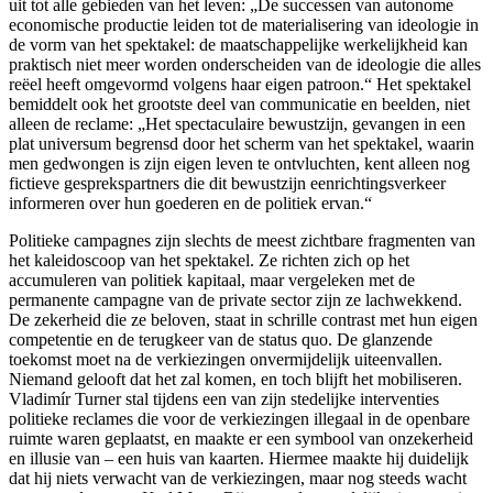
uit tot alle gebieden van het leven: „De successen van autonome
economische productie leiden tot de materialisering van ideologie in
de vorm van het spektakel: de maatschappelijke werkelijkheid kan
praktisch niet meer worden onderscheiden van de ideologie die alles
reëel heeft omgevormd volgens haar eigen patroon.“ Het spektakel
bemiddelt ook het grootste deel van communicatie en beelden, niet
alleen de reclame: „Het spectaculaire bewustzijn, gevangen in een
plat universum begrensd door het scherm van het spektakel, waarin
men gedwongen is zijn eigen leven te ontvluchten, kent alleen nog
fictieve gesprekspartners die dit bewustzijn eenrichtingsverkeer
informeren over hun goederen en de politiek ervan.“
Politieke campagnes zijn slechts de meest zichtbare fragmenten van
het kaleidoscoop van het spektakel. Ze richten zich op het
accumuleren van politiek kapitaal, maar vergeleken met de
permanente campagne van de private sector zijn ze lachwekkend.
De zekerheid die ze beloven, staat in schrille contrast met hun eigen
competentie en de terugkeer van de status quo. De glanzende
toekomst moet na de verkiezingen onvermijdelijk uiteenvallen.
Niemand gelooft dat het zal komen, en toch blijft het mobiliseren.
Vladimír Turner stal tijdens een van zijn stedelijke interventies
politieke reclames die voor de verkiezingen illegaal in de openbare
ruimte waren geplaatst, en maakte er een symbool van onzekerheid
en illusie van – een huis van kaarten. Hiermee maakte hij duidelijk
dat hij niets verwacht van de verkiezingen, maar nog steeds wacht