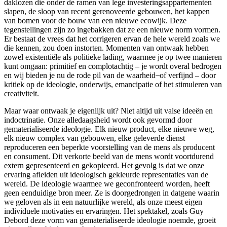
daklozen die onder de ramen van lege investeringsappartementen
slapen, de sloop van recent gerenoveerde gebouwen, het kappen
van bomen voor de bouw van een nieuwe ecowijk. Deze
tegenstellingen zijn zo ingebakken dat ze een nieuwe norm vormen.
Er bestaat de vrees dat het corrigeren ervan de hele wereld zoals we
die kennen, zou doen instorten. Momenten van ontwaak hebben
zowel existentiële als politieke lading, waarmee je op twee manieren
kunt omgaan: primitief en complotachtig – je wordt overal bedrogen
en wij bieden je nu de rode pil van de waarheid ̶ of verfijnd – door
kritiek op de ideologie, onderwijs, emancipatie of het stimuleren van
creativiteit.
Maar waar ontwaak je eigenlijk uit? Niet altijd uit valse ideeën en
indoctrinatie. Onze alledaagsheid wordt ook gevormd door
gematerialiseerde ideologie. Elk nieuw product, elke nieuwe weg,
elk nieuw complex van gebouwen, elke geleverde dienst
reproduceren een beperkte voorstelling van de mens als producent
en consument. Dit verkorte beeld van de mens wordt voortdurend
extern gepresenteerd en gekopieerd. Het gevolg is dat we onze
ervaring afleiden uit ideologisch gekleurde representaties van de
wereld. De ideologie waarmee we geconfronteerd worden, heeft
geen eenduidige bron meer. Ze is doorgedrongen in datgene waarin
we geloven als in een natuurlijke wereld, als onze meest eigen
individuele motivaties en ervaringen. Het spektakel, zoals Guy
Debord deze vorm van gematerialiseerde ideologie noemde, groeit