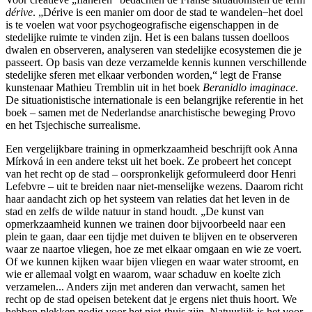
dérive
. „Dérive is een manier om door de stad te wandelen ̶ het doel
is te voelen wat voor psychogeografische eigenschappen in de
stedelijke ruimte te vinden zijn. Het is een balans tussen doelloos
dwalen en observeren, analyseren van stedelijke ecosystemen die je
passeert. Op basis van deze verzamelde kennis kunnen verschillende
stedelijke sferen met elkaar verbonden worden,“ legt de Franse
kunstenaar Mathieu Tremblin uit in het boek
Beranidlo imaginace
.
De situationistische internationale is een belangrijke referentie in het
boek – samen met de Nederlandse anarchistische beweging Provo
en het Tsjechische surrealisme.
Een vergelijkbare training in opmerkzaamheid beschrijft ook Anna
Mírková in een andere tekst uit het boek. Ze probeert het concept
van het recht op de stad – oorspronkelijk geformuleerd door Henri
Lefebvre – uit te breiden naar niet-menselijke wezens. Daarom richt
haar aandacht zich op het systeem van relaties dat het leven in de
stad en zelfs de wilde natuur in stand houdt. „De kunst van
opmerkzaamheid kunnen we trainen door bijvoorbeeld naar een
plein te gaan, daar een tijdje met duiven te blijven en te observeren
waar ze naartoe vliegen, hoe ze met elkaar omgaan en wie ze voert.
Of we kunnen kijken waar bijen vliegen en waar water stroomt, en
wie er allemaal volgt en waarom, waar schaduw en koelte zich
verzamelen... Anders zijn met anderen dan verwacht, samen het
recht op de stad opeisen betekent dat je ergens niet thuis hoort. We
hebben plekken nodig voor het niet-thuis zijn. Natuurlijk is het voor