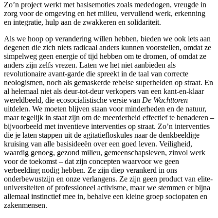
Zo’n project werkt met basisemoties zoals mededogen, vreugde in
zorg voor de omgeving en het milieu, vervullend werk, erkenning
en integratie, hulp aan de zwakkeren en solidariteit.
Als we hoop op verandering willen hebben, bieden we ook iets aan
degenen die zich niets radicaal anders kunnen voorstellen, omdat ze
simpelweg geen energie of tijd hebben om te dromen, of omdat ze
anders zijn zelfs vrezen. Laten we het niet aanbieden als
revolutionaire avant-garde die spreekt in de taal van correcte
neologismen, noch als gemaskerde rebelse superhelden op straat. En
al helemaal niet als deur-tot-deur verkopers van een kant-en-klaar
wereldbeeld, die ecosocialistische versie van
De Wachttoren
uitdelen. We moeten blijven staan voor minderheden en de natuur,
maar tegelijk in staat zijn om de meerderheid effectief te benaderen –
bijvoorbeeld met inventieve interventies op straat. Zo’n interventies
die je laten stappen uit de agitatiefloskules naar de denkbeeldige
kruising van alle basisideeën over een goed leven. Veiligheid,
waardig genoeg, gezond milieu, gemeenschapsleven, zinvol werk
voor de toekomst – dat zijn concepten waarvoor we geen
verbeelding nodig hebben. Ze zijn diep verankerd in ons
onderbewustzijn en onze verlangens. Ze zijn geen product van elite-
universiteiten of professioneel activisme, maar we stemmen er bijna
allemaal instinctief mee in, behalve een kleine groep sociopaten en
zakenmensen.