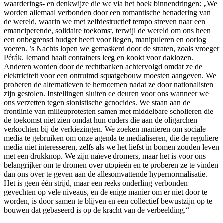
waarderings- en denkwijze die we via het boek binnendringen: „We
worden allemaal verbonden door een romantische benadering van
de wereld, waarin we met zelfdestructief tempo streven naar een
emanciperende, solidaire toekomst, terwijl de wereld om ons heen
een onbegrensd budget heeft voor liegen, manipuleren en oorlog
voeren. ’s Nachts lopen we gemaskerd door de straten, zoals vroeger
Pérák. Iemand haalt containers leeg en kookt voor daklozen.
Anderen worden door de rechtbanken achtervolgd omdat ze de
elektriciteit voor een ontruimd squatgebouw moesten aangeven. We
proberen de alternatieven te hernoemen nadat ze door nationalisten
zijn gestolen. Instellingen sluiten de deuren voor ons wanneer we
ons verzetten tegen sionistische genocides. We staan aan de
frontlinie van milieuprotesten samen met middelbare scholieren die
de toekomst niet zien omdat hun ouders die aan de oligarchen
verkochten bij de verkiezingen. We zoeken manieren om sociale
media te gebruiken om onze agenda te medialiseren, die de reguliere
media niet interesseren, zelfs als we het liefst in bomen zouden leven
met een drukknop. We zijn naïeve dromers, maar het is voor ons
belangrijker om te dromen over utopieën en te proberen ze te vinden
dan ons over te geven aan de allesomvattende hypernormalisatie.
Het is geen één strijd, maar een reeks onderling verbonden
gevechten op vele niveaus, en de enige manier om er niet door te
worden, is door samen te blijven en een collectief bewustzijn op te
bouwen dat gebaseerd is op de kracht van de verbeelding.“