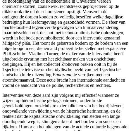
de hoofdingang van de kolencentrale in Chvaletice werden
chemische stoffen, zoals kwik, rechtstreeks geprojecteerd op de
dikke rook die uit de schoorstenen opstijgt. Mensen in de
omliggende dorpen konden zo volledig beseffen welke dagelijkse
bedreiging hun leefomgeving en gezondheid vormen. De sfeer van
machteloosheid tegenover de gevolgen van klimaatverandering,
maar misschien ook de spot met techno-optimistische oplossingen,
wordt in het boek gesymboliseerd door een interventie genaamd
Mitigačný plán. Het toont de gebarsten bodem op de bodem van een
uitgedroogd meer, die iemand probeert te herstellen met expansieve
PUR-schuim. Vladimír Turner, de maker van de interventie, heeft
uitgebreide ervaring met het zichtbaar maken van onzichtbare
dreigingen. Hij en het collectief Ztohoven braken ooit in bij de
Tsjechische televisie om het idyllische beeld van het Tsjechische
landschap in de uitzending
Panorama
te verrijken met een
atoombomaanval. Deze actie bracht hen internationale aandacht en
vooral de aandacht van de politie, rechercheurs en rechters.
Interventies van deze aard zijn volgens mij effectief wanneer ze
wijzen op hiërarchische gedragspatronen, onderdrukte
geweldsuitingen, onzichtbare externaliteiten van het bedrijfsleven,
onopvallende verwijdering van de historische herinnering, en de
realiteit dat de kapitalistische ontwikkeling van steden een lange
doodlopende weg is, slim gemarkeerd met borden van succes en
rijkdom. Humor en het uitdagen van de actuele culturele hegemonie