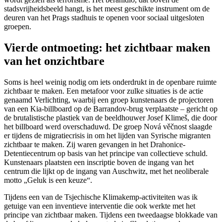
stadsvrijheidsbeeld hangt, is het meest geschikte instrument om de
deuren van het Prags stadhuis te openen voor sociaal uitgesloten
groepen.
Vierde ontmoeting: het zichtbaar maken
van het onzichtbare
Soms is heel weinig nodig om iets onderdrukt in de openbare ruimte
zichtbaar te maken. Een metafoor voor zulke situaties is de actie
genaamd Verlichting, waarbij een groep kunstenaars de projectoren
van een Kia-billboard op de Barrandov-brug verplaatste – gericht op
de brutalistische plastiek van de beeldhouwer Josef Klimeš, die door
het billboard werd overschaduwd. De groep Nová věčnost slaagde
er tijdens de migratiecrisis in om het lijden van Syrische migranten
zichtbaar te maken. Zij waren gevangen in het Drahonice-
Detentiecentrum op basis van het principe van collectieve schuld.
Kunstenaars plaatsten een inscriptie boven de ingang van het
centrum die lijkt op de ingang van Auschwitz, met het neoliberale
motto „Geluk is een keuze“.
Tijdens een van de Tsjechische Klimakemp-activiteiten was ik
getuige van een inventieve interventie die ook werkte met het
principe van zichtbaar maken. Tijdens een tweedaagse blokkade van