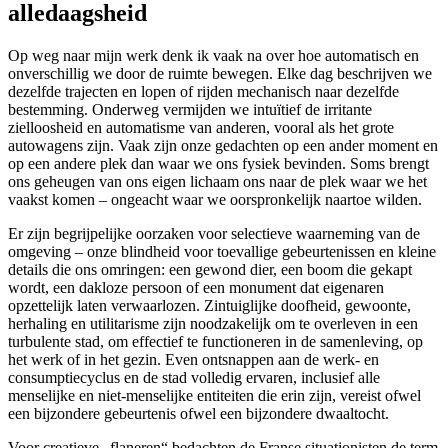
alledaagsheid
Op weg naar mijn werk denk ik vaak na over hoe automatisch en
onverschillig we door de ruimte bewegen. Elke dag beschrijven we
dezelfde trajecten en lopen of rijden mechanisch naar dezelfde
bestemming. Onderweg vermijden we intuïtief de irritante
zielloosheid en automatisme van anderen, vooral als het grote
autowagens zijn. Vaak zijn onze gedachten op een ander moment en
op een andere plek dan waar we ons fysiek bevinden. Soms brengt
ons geheugen van ons eigen lichaam ons naar de plek waar we het
vaakst komen – ongeacht waar we oorspronkelijk naartoe wilden.
Er zijn begrijpelijke oorzaken voor selectieve waarneming van de
omgeving – onze blindheid voor toevallige gebeurtenissen en kleine
details die ons omringen: een gewond dier, een boom die gekapt
wordt, een dakloze persoon of een monument dat eigenaren
opzettelijk laten verwaarlozen. Zintuiglijke doofheid, gewoonte,
herhaling en utilitarisme zijn noodzakelijk om te overleven in een
turbulente stad, om effectief te functioneren in de samenleving, op
het werk of in het gezin. Even ontsnappen aan de werk- en
consumptiecyclus en de stad volledig ervaren, inclusief alle
menselijke en niet-menselijke entiteiten die erin zijn, vereist ofwel
een bijzondere gebeurtenis ofwel een bijzondere dwaaltocht.
Voor creatieve „flaneren“ bedachten de Franse situationisten de term