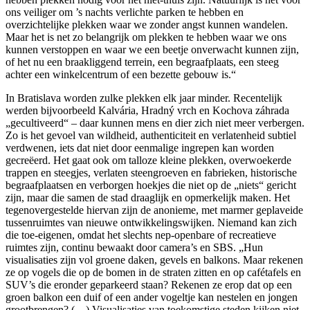
ons veiliger om ’s nachts verlichte parken te hebben en
overzichtelijke plekken waar we zonder angst kunnen wandelen.
Maar het is net zo belangrijk om plekken te hebben waar we ons
kunnen verstoppen en waar we een beetje onverwacht kunnen zijn,
of het nu een braakliggend terrein, een begraafplaats, een steeg
achter een winkelcentrum of een bezette gebouw is.“
In Bratislava worden zulke plekken elk jaar minder. Recentelijk
werden bijvoorbeeld Kalvária, Hradný vrch en Kochova záhrada
„gecultiveerd“ – daar kunnen mens en dier zich niet meer verbergen.
Zo is het gevoel van wildheid, authenticiteit en verlatenheid subtiel
verdwenen, iets dat niet door eenmalige ingrepen kan worden
gecreëerd. Het gaat ook om talloze kleine plekken, overwoekerde
trappen en steegjes, verlaten steengroeven en fabrieken, historische
begraafplaatsen en verborgen hoekjes die niet op de „niets“ gericht
zijn, maar die samen de stad draaglijk en opmerkelijk maken. Het
tegenovergestelde hiervan zijn de anonieme, met marmer geplaveide
tussenruimtes van nieuwe ontwikkelingswijken. Niemand kan zich
die toe-eigenen, omdat het slechts nep-openbare of recreatieve
ruimtes zijn, continu bewaakt door camera’s en SBS. „Hun
visualisaties zijn vol groene daken, gevels en balkons. Maar rekenen
ze op vogels die op de bomen in de straten zitten en op cafétafels en
SUV’s die eronder geparkeerd staan? Rekenen ze erop dat op een
groen balkon een duif of een ander vogeltje kan nestelen en jongen
grootbrengen? (…) Visualisaties van toekomstige steden kijken niet