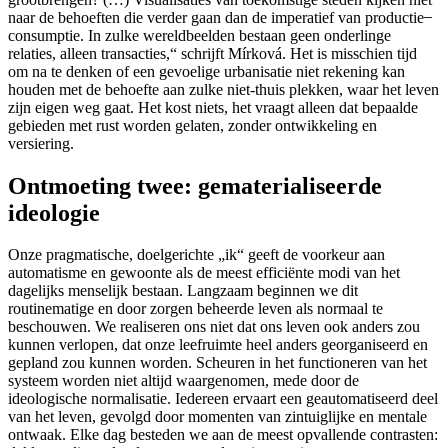
naar de behoeften die verder gaan dan de imperatief van productie ̶
consumptie. In zulke wereldbeelden bestaan geen onderlinge
relaties, alleen transacties,“ schrijft Mírková. Het is misschien tijd
om na te denken of een gevoelige urbanisatie niet rekening kan
houden met de behoefte aan zulke niet-thuis plekken, waar het leven
zijn eigen weg gaat. Het kost niets, het vraagt alleen dat bepaalde
gebieden met rust worden gelaten, zonder ontwikkeling en
versiering.
Ontmoeting twee: gematerialiseerde
ideologie
Onze pragmatische, doelgerichte „ik“ geeft de voorkeur aan
automatisme en gewoonte als de meest efficiënte modi van het
dagelijks menselijk bestaan. Langzaam beginnen we dit
routinematige en door zorgen beheerde leven als normaal te
beschouwen. We realiseren ons niet dat ons leven ook anders zou
kunnen verlopen, dat onze leefruimte heel anders georganiseerd en
gepland zou kunnen worden. Scheuren in het functioneren van het
systeem worden niet altijd waargenomen, mede door de
ideologische normalisatie. Iedereen ervaart een geautomatiseerd deel
van het leven, gevolgd door momenten van zintuiglijke en mentale
ontwaak. Elke dag besteden we aan de meest opvallende contrasten: