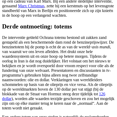
op een cadeau van Karl Marx. Bij een andere stedelijke interventie,
genaamd
Marx Christmas
, zette hij een kerstmuts op het levensgrote
standbeeld van Marx in Berlijn en positioneerde zich op zijn knieën
in de hoop op een verlangend wachten.
Derde ontmoeting: totems
De interventie getiteld Ochrana totemu bestond uit zakken zand
gestapeld als een beschermende dam rond de benzineprijswijzer. De
benzinetotem bij de pomp is echt de as van de wereld ̶
axis mundi
,
van waaruit we ons leven afleiden. Het drukt onze hele
waardensysteem uit en onze hoop op betere morgen. Tijdens de
oorlog in Iran is dat nog duidelijker. Het volstaat om het nieuws te
bekijken en je wordt overspoeld door vroom respect voor olie als de
fundering van onze welvaart. Presentatoren en discussianten in tv-
programma’s gebruiken bijna alleen nog twee zelfstandige
naamwoorden: olie en dollar. Verklaringen van wereldleiders
schommelen op basis van de olieprijs en vice versa. Als de olieprijs
op de wereldmarkten boven de 130 dollar per vat stijgt (bij de
blokkade van de Straat van Hormuz steeg deze tijdelijk tot
126
dollar
), worden alle waarden terzijde geschoven en zou het mogelijk
zijn om op elke manier terug te keren naar de „normaal“. Aan de
totem wordt niet geraakt.
Een andere totem van onze steden is natuurlijk de reclameborden.