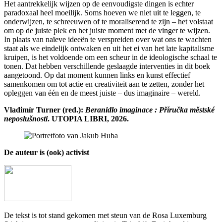
Het aantrekkelijk wijzen op de eenvoudigste dingen is echter
paradoxaal heel moeilijk. Soms hoeven we niet uit te leggen, te
onderwijzen, te schreeuwen of te moraliserend te zijn – het volstaat
om op de juiste plek en het juiste moment met de vinger te wijzen.
In plaats van naïeve ideeën te verspreiden over wat ons te wachten
staat als we eindelijk ontwaken en uit het ei van het late kapitalisme
kruipen, is het voldoende om een scheur in de ideologische schaal te
tonen. Dat hebben verschillende geslaagde interventies in dit boek
aangetoond. Op dat moment kunnen links en kunst effectief
samenkomen om tot actie en creativiteit aan te zetten, zonder het
opleggen van één en de meest juiste – dus imaginaire – wereld.
Vladimír Turner (red.):
Beranidlo imaginace : Příručka městské
neposlušnosti
. UTOPIA LIBRI, 2026.
De auteur is (ook) activist
De tekst is tot stand gekomen met steun van de Rosa Luxemburg