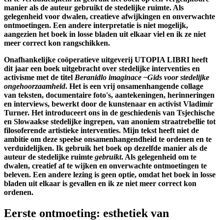
manier als de auteur gebruikt de stedelijke ruimte. Als
gelegenheid voor dwalen, creatieve afwijkingen en onverwachte
ontmoetingen. Een andere interpretatie is niet mogelijk,
aangezien het boek in losse bladen uit elkaar viel en ik ze niet
meer correct kon rangschikken.
Onafhankelijke coöperatieve uitgeverij UTOPIA LIBRI heeft
dit jaar een boek uitgebracht over stedelijke interventies en
activisme met de titel
Beranidlo imaginace ̶ Gids voor stedelijke
ongehoorzaamheid
. Het is een vrij onsamenhangende collage
van teksten, documentaire foto's, aantekeningen, herinneringen
en interviews, bewerkt door de kunstenaar en activist Vladimír
Turner. Het introduceert ons in de geschiedenis van Tsjechische
en Slowaakse stedelijke ingrepen, van anoniem straatrebellie tot
filosoferende artistieke interventies. Mijn tekst heeft niet de
ambitie om deze speelse onsamenhangendheid te ordenen en te
verduidelijken. Ik gebruik het boek op dezelfde manier als de
auteur de stedelijke ruimte
gebruikt
. Als gelegenheid om te
dwalen, creatief af te wijken en onverwachte ontmoetingen te
beleven. Een andere lezing is geen optie, omdat het boek in losse
bladen uit elkaar is gevallen en ik ze niet meer correct kon
ordenen.
Eerste ontmoeting: esthetiek van