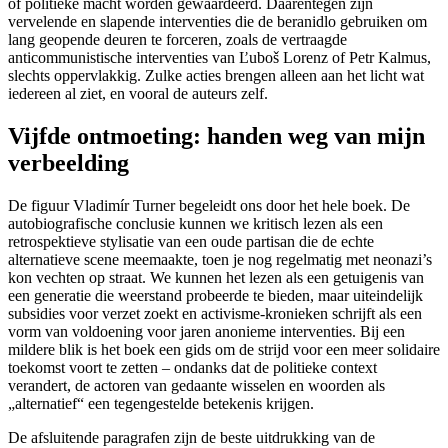
of politieke macht worden gewaardeerd. Daarentegen zijn
vervelende en slapende interventies die de beranidlo gebruiken om
lang geopende deuren te forceren, zoals de vertraagde
anticommunistische interventies van Ľuboš Lorenz of Petr Kalmus,
slechts oppervlakkig. Zulke acties brengen alleen aan het licht wat
iedereen al ziet, en vooral de auteurs zelf.
Vijfde ontmoeting: handen weg van mijn
verbeelding
De figuur Vladimír Turner begeleidt ons door het hele boek. De
autobiografische conclusie kunnen we kritisch lezen als een
retrospektieve stylisatie van een oude partisan die de echte
alternatieve scene meemaakte, toen je nog regelmatig met neonazi’s
kon vechten op straat. We kunnen het lezen als een getuigenis van
een generatie die weerstand probeerde te bieden, maar uiteindelijk
subsidies voor verzet zoekt en activisme-kronieken schrijft als een
vorm van voldoening voor jaren anonieme interventies. Bij een
mildere blik is het boek een gids om de strijd voor een meer solidaire
toekomst voort te zetten – ondanks dat de politieke context
verandert, de actoren van gedaante wisselen en woorden als
„alternatief“ een tegengestelde betekenis krijgen.
De afsluitende paragrafen zijn de beste uitdrukking van de