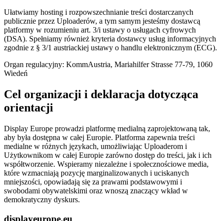
Ułatwiamy hosting i rozpowszechnianie treści dostarczanych
publicznie przez Uploaderów, a tym samym jesteśmy dostawcą
platformy w rozumieniu art. 3/i ustawy o usługach cyfrowych
(DSA). Spełniamy również kryteria dostawcy usług informacyjnych
zgodnie z § 3/1 austriackiej ustawy o handlu elektronicznym (ECG).
Organ regulacyjny: KommAustria, Mariahilfer Strasse 77-79, 1060
Wiedeń
Cel organizacji i deklaracja dotycząca
orientacji
Display Europe prowadzi platformę medialną zaprojektowaną tak,
aby była dostępna w całej Europie. Platforma zapewnia treści
medialne w różnych językach, umożliwiając Uploaderom i
Użytkownikom w całej Europie zarówno dostęp do treści, jak i ich
współtworzenie. Wspieramy niezależne i społecznościowe media,
które wzmacniają pozycję marginalizowanych i uciskanych
mniejszości, opowiadają się za prawami podstawowymi i
swobodami obywatelskimi oraz wnoszą znaczący wkład w
demokratyczny dyskurs.
displayeurope.eu