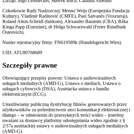
Zarząd: Ingo Leindecker, Sławek Blich, Catalina Albeanu
Członkowie Rady Nadzorczej: Menno Weijs (Europejska Fundacja
Kultury), Vladimir Radinović (CMFE), Paul Salvanès (Voxeurop),
Roland Alton-Scheidl (fairkom), Alexander Baratsits (CBA), Réka
Kinga Papp (Eurozine), dr Helga Schwarzwald (Freier Rundfunk
Österreich).
Numer rejestracyjny firmy: FN619589k (Handelsgericht Wien)
UID: ATU80768689
Szczegóły prawne
Obowiązujące przepisy prawne: Ustawa o audiowizualnych
usługach medialnych (AMD-G), Ustawa o mediach, Ustawa o
usługach cyfrowych (DSA), Austriacka ustawa o handlu
elektronicznym (ECG).
Umożliwiamy publiczną dystrybucję filmów generowanych przez
użytkowników za pośrednictwem sieci komunikacji elektronicznej i
dlatego – w odniesieniu do przesyłanych treści wideo – jesteśmy
uważani za dostawcę platformy udostępniania wideo zgodnie z §
2/37a austriackiej ustawy o audiowizualnych usługach medialnych
(AMD-G).