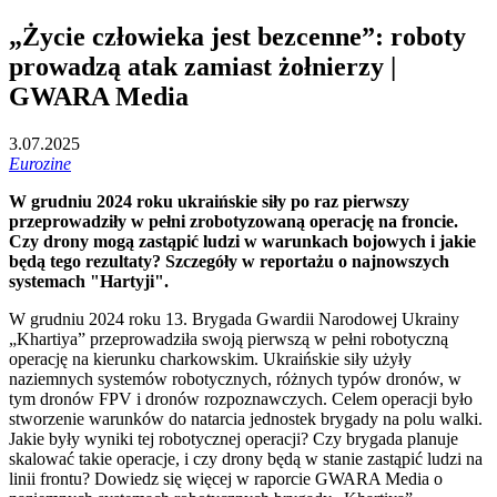
„Życie człowieka jest bezcenne”: roboty
prowadzą atak zamiast żołnierzy |
GWARA Media
3.07.2025
Eurozine
W grudniu 2024 roku ukraińskie siły po raz pierwszy
przeprowadziły w pełni zrobotyzowaną operację na froncie.
Czy drony mogą zastąpić ludzi w warunkach bojowych i jakie
będą tego rezultaty? Szczegóły w reportażu o najnowszych
systemach "Hartyji".
W grudniu 2024 roku 13. Brygada Gwardii Narodowej Ukrainy
„Khartiya” przeprowadziła swoją pierwszą w pełni robotyczną
operację na kierunku charkowskim. Ukraińskie siły użyły
naziemnych systemów robotycznych, różnych typów dronów, w
tym dronów FPV i dronów rozpoznawczych. Celem operacji było
stworzenie warunków do natarcia jednostek brygady na polu walki.
Jakie były wyniki tej robotycznej operacji? Czy brygada planuje
skalować takie operacje, i czy drony będą w stanie zastąpić ludzi na
linii frontu? Dowiedz się więcej w raporcie GWARA Media o