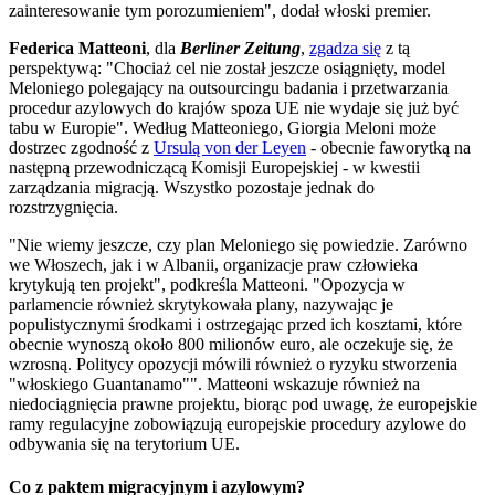
zainteresowanie tym porozumieniem", dodał włoski premier.
Federica Matteoni
, dla
Berliner Zeitung
,
zgadza się
z tą
perspektywą: "Chociaż cel nie został jeszcze osiągnięty, model
Meloniego polegający na outsourcingu badania i przetwarzania
procedur azylowych do krajów spoza UE nie wydaje się już być
tabu w Europie". Według Matteoniego, Giorgia Meloni może
dostrzec zgodność z
Ursulą von der Leyen
- obecnie faworytką na
następną przewodniczącą Komisji Europejskiej - w kwestii
zarządzania migracją. Wszystko pozostaje jednak do
rozstrzygnięcia.
"Nie wiemy jeszcze, czy plan Meloniego się powiedzie. Zarówno
we Włoszech, jak i w Albanii, organizacje praw człowieka
krytykują ten projekt", podkreśla Matteoni. "Opozycja w
parlamencie również skrytykowała plany, nazywając je
populistycznymi środkami i ostrzegając przed ich kosztami, które
obecnie wynoszą około 800 milionów euro, ale oczekuje się, że
wzrosną. Politycy opozycji mówili również o ryzyku stworzenia
"włoskiego Guantanamo"". Matteoni wskazuje również na
niedociągnięcia prawne projektu, biorąc pod uwagę, że europejskie
ramy regulacyjne zobowiązują europejskie procedury azylowe do
odbywania się na terytorium UE.
Co z paktem migracyjnym i azylowym?