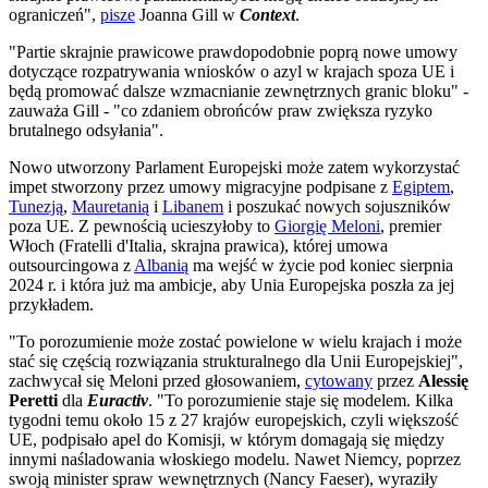
ograniczeń",
pisze
Joanna Gill w
Context
.
"Partie skrajnie prawicowe prawdopodobnie poprą nowe umowy
dotyczące rozpatrywania wniosków o azyl w krajach spoza UE i
będą promować dalsze wzmacnianie zewnętrznych granic bloku" -
zauważa Gill - "co zdaniem obrońców praw zwiększa ryzyko
brutalnego odsyłania".
Nowo utworzony Parlament Europejski może zatem wykorzystać
impet stworzony przez umowy migracyjne podpisane z
Egiptem
,
Tunezją
,
Mauretanią
i
Libanem
i poszukać nowych sojuszników
poza UE. Z pewnością ucieszyłoby to
Giorgię Meloni
, premier
Włoch (Fratelli d'Italia, skrajna prawica), której umowa
outsourcingowa z
Albanią
ma wejść w życie pod koniec sierpnia
2024 r. i która już ma ambicje, aby Unia Europejska poszła za jej
przykładem.
"To porozumienie może zostać powielone w wielu krajach i może
stać się częścią rozwiązania strukturalnego dla Unii Europejskiej",
zachwycał się Meloni przed głosowaniem,
cytowany
przez
Alessię
Peretti
dla
Euractiv
. "To porozumienie staje się modelem. Kilka
tygodni temu około 15 z 27 krajów europejskich, czyli większość
UE, podpisało apel do Komisji, w którym domagają się między
innymi naśladowania włoskiego modelu. Nawet Niemcy, poprzez
swoją minister spraw wewnętrznych (Nancy Faeser), wyraziły