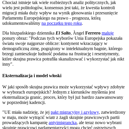
Chociaż istnieje tak wiele rozbieżnych analiz politycznych, jak
wielu jest politologów, konsensus jest taki, że kwestia kontroli
migracji miała duży wpływ na wynik głosowania i przesunięcie
Parlamentu Europejskiego na prawo - prognoza, którą
udokumentowaliśmy
na początku tego roku
.
Dla hiszpańskiego dziennika
El Salto
, Àngel
Ferrero
maluje
ponury obraz: "Podczas tych wyborów Unia Europejska pokazała
światu swoje najgorsze oblicze: kontynent wkraczający w
demograficzną zimę, pogrążony w intelektualnym bagnie, którego
brzegi zamieszkuje ludność podatna na frustrację i resentymenty,
które skrajna prawica potrafiła skanalizować i wykorzystać jak nikt
inny".
Eksternalizacja i model włoski
W jaki sposób skrajna prawica może wykorzystać wpływy zdobyte
w wyborach europejskich? Jednym z kierunków myślenia jest
eksternalizacja granic, proces, który był już bardzo zaawansowany
w poprzedniej kadencji.
"UE miała nadzieję, że jej
pakt migracyjny i azylowy
, zatwierdzony
w maju, może wytrącić wiatr z żagli skrajnie prawicowych partii
prowadzących kampanię
antyimigrancką
, ale teraz nowo wybrani
skrajnie prawicowi parlamentarzyści mogą chcieć ostrzejszych