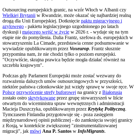
Outsourcing europejskich granic, na wzór Włoch w Albanii czy
Wielkiej Brytanii
w Rwandzie, może okazać się najbardziej realną
drogą dla Unii Europejskiej. Dotknięcie
paktu migracyjnego i
azylowego
- pakietu legislacyjnego uzgodnionego po latach
dyskusji i
mającego wejść w życie
w 2026 r. - wydaje się na tym
etapie nie do pomyślenia. Dalia Frantz, szefowa ds. europejskich w
stowarzyszeniu La Cimade, przedstawia cenne podsumowanie w
wywiadzie opublikowanym przez
Voxeurop
. Frantz słusznie
przypomina nam, że nie chodzi tylko o poziom europejski.
"Oczywiście, skrajna prawica będzie mogła działać również na
szczeblu krajowym".
Podczas gdy Parlament Europejski może zostać wezwany do
rozważenia dalszych umów outsourcingowych w przyszłości,
niektóre państwa członkowskie już wzięły sprawę w swoje ręce. W
Polsce
przywrócenie strefy buforowej
na granicy z
Białorusią
zostało ostro
skrytykowane
przez grupę stowarzyszeń w liście
otwartym do wiceministra spraw wewnętrznych i administracji
Macieja Duszczyka, opublikowanym przez
Krytykę Polityczną
.
Tymczasem Finlandia przygotowuje się - poza zasięgiem
międzynarodowej opinii publicznej - do zamknięcia swojej granicy
z Rosją, w kontekście zwiększonej "zinstrumentalizowanej
migracji", jak
mówi
Ana P. Santos
w
InfoMigrants
.