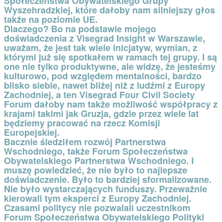
Społeczeństwa Obywatelskiego Grupy
Wyszehradzkiej, które dałoby nam silniejszy głos
także na poziomie UE.
Dlaczego? Bo na podstawie mojego
doświadczenia z Visegrad Insight w Warszawie,
uważam, że jest tak wiele inicjatyw, wymian, z
którymi już się spotkałem w ramach tej grupy. I są
one nie tylko produktywne, ale widzę, że jesteśmy
kulturowo, pod względem mentalności, bardzo
blisko siebie, nawet bliżej niż z ludźmi z Europy
Zachodniej, a ten Visegrad Four Civil Society
Forum dałoby nam także możliwość współpracy z
krajami takimi jak Gruzja, gdzie przez wiele lat
będziemy pracować na rzecz Komisji
Europejskiej.
Bacznie śledziłem rozwój Partnerstwa
Wschodniego, także Forum Społeczeństwa
Obywatelskiego Partnerstwa Wschodniego. I
muszę powiedzieć, że nie było to najlepsze
doświadczenie. Było to bardziej sformalizowane.
Nie było wystarczających funduszy. Przeważnie
kierowali tym eksperci z Europy Zachodniej.
Czasami politycy nie pozwalali uczestnikom
Forum Społeczeństwa Obywatelskiego Polityki