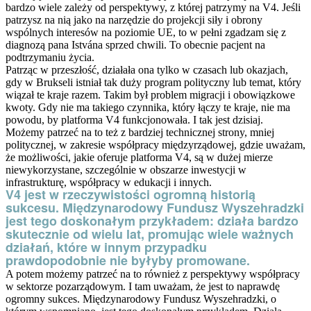
bardzo wiele zależy od perspektywy, z której patrzymy na V4. Jeśli
patrzysz na nią jako na narzędzie do projekcji siły i obrony
wspólnych interesów na poziomie UE, to w pełni zgadzam się z
diagnozą pana Istvána sprzed chwili. To obecnie pacjent na
podtrzymaniu życia.
Patrząc w przeszłość, działała ona tylko w czasach lub okazjach,
gdy w Brukseli istniał tak duży program polityczny lub temat, który
wiązał te kraje razem. Takim był problem migracji i obowiązkowe
kwoty. Gdy nie ma takiego czynnika, który łączy te kraje, nie ma
powodu, by platforma V4 funkcjonowała. I tak jest dzisiaj.
Możemy patrzeć na to też z bardziej technicznej strony, mniej
politycznej, w zakresie współpracy międzyrządowej, gdzie uważam,
że możliwości, jakie oferuje platforma V4, są w dużej mierze
niewykorzystane, szczególnie w obszarze inwestycji w
infrastrukturę, współpracy w edukacji i innych.
V4 jest w rzeczywistości ogromną historią
sukcesu. Międzynarodowy Fundusz Wyszehradzki
jest tego doskonałym przykładem: działa bardzo
skutecznie od wielu lat, promując wiele ważnych
działań, które w innym przypadku
prawdopodobnie nie byłyby promowane.
A potem możemy patrzeć na to również z perspektywy współpracy
w sektorze pozarządowym. I tam uważam, że jest to naprawdę
ogromny sukces. Międzynarodowy Fundusz Wyszehradzki, o