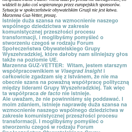
widzieli to jako coś wspieranego przez europejskich sponsorów.
Sytuacja w społeczeństwie obywatelskim Gruzji nie jest łatwa.
Marzenna Guz-Vetter, proszę.
Istnieje duża szansa na wzmocnienie naszego
wspólnego dziedzictwa w zakresie
komunistycznej przeszłości procesu
transformacji, i moglibyśmy pomyśleć o
stworzeniu czegoś w rodzaju Forum
Społeczeństwa Obywatelskiego Grupy
Wyszehradzkiej, które dałoby nam silniejszy głos
także na poziomie UE.
Marzenna GUZ-VETTER:
Witam, jestem starszym
współpracownikiem w
Visegrad Insight
i
całkowicie zgadzam się z Istvánem, że nie ma
obecnie szans na poważną współpracę polityczną
między liderami Grupy Wyszehradzkiej. Tak więc
ta współpraca
de facto
nie istnieje.
Ale uważam, że nie powinniśmy się poddawać. I
moim zdaniem, istnieje naprawdę duża szansa na
wzmocnienie naszego wspólnego dziedzictwa w
zakresie komunistycznej przeszłości procesu
transformacji. I moglibyśmy pomyśleć o
stworzeniu czegoś w rodzaju Forum