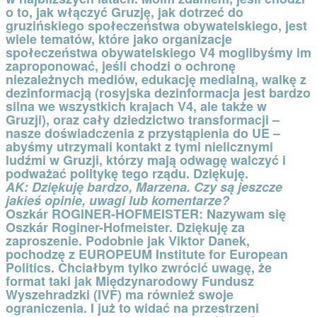
o to, jak włączyć Gruzję, jak dotrzeć do
gruzińskiego społeczeństwa obywatelskiego, jest
wiele tematów, które jako organizacje
społeczeństwa obywatelskiego V4 moglibyśmy im
zaproponować, jeśli chodzi o ochronę
niezależnych mediów, edukację medialną, walkę z
dezinformacją (rosyjska dezinformacja jest bardzo
silna we wszystkich krajach V4, ale także w
Gruzji), oraz cały dziedzictwo transformacji –
nasze doświadczenia z przystąpienia do UE –
abyśmy utrzymali kontakt z tymi nielicznymi
ludźmi w Gruzji, którzy mają odwagę walczyć i
podważać politykę tego rządu. Dziękuję.
AK:
Dziękuję bardzo, Marzena. Czy są jeszcze
jakieś opinie, uwagi lub komentarze?
Oszkár ROGINER-HOFMEISTER:
Nazywam się
Oszkár Roginer-Hofmeister. Dziękuję za
zaproszenie. Podobnie jak Viktor Danek,
pochodzę z EUROPEUM Institute for European
Politics. Chciałbym tylko zwrócić uwagę, że
format taki jak Międzynarodowy Fundusz
Wyszehradzki (IVF) ma również swoje
ograniczenia. I już to widać na przestrzeni