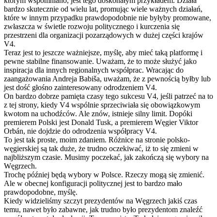
którym wspomniano, jest tego doskonałym przykładem. Działa
bardzo skutecznie od wielu lat, promując wiele ważnych działań,
które w innym przypadku prawdopodobnie nie byłyby promowane,
zwłaszcza w świetle rozwoju politycznego i kurczenia się
przestrzeni dla organizacji pozarządowych w dużej części krajów
V4.
Teraz jest to jeszcze ważniejsze, myślę, aby mieć taką platformę i
pewne stabilne finansowanie. Uważam, że to może służyć jako
inspiracja dla innych regionalnych współprac. Wracając do
zaangażowania Andreja Babiša, uważam, że z pewnością byłby lub
jest dość głośno zainteresowany odrodzeniem V4.
On bardzo dobrze pamięta czasy tego sukcesu V4, jeśli patrzeć na to
z tej strony, kiedy V4 wspólnie sprzeciwiała się obowiązkowym
kwotom na uchodźców. Ale znów, istnieje silny limit. Dopóki
premierem Polski jest Donald Tusk, a premierem Węgier Viktor
Orbán, nie dojdzie do odrodzenia współpracy V4.
To jest tak proste, moim zdaniem. Różnice na stronie polsko-
węgierskiej są tak duże, że trudno oczekiwać, iż to się zmieni w
najbliższym czasie. Musimy poczekać, jak zakończą się wybory na
Węgrzech.
Trochę później będą wybory w Polsce. Rzeczy mogą się zmienić.
Ale w obecnej konfiguracji politycznej jest to bardzo mało
prawdopodobne, myślę.
Kiedy widzieliśmy szczyt prezydentów na Węgrzech jakiś czas
temu, nawet było zabawne, jak trudno było prezydentom znaleźć