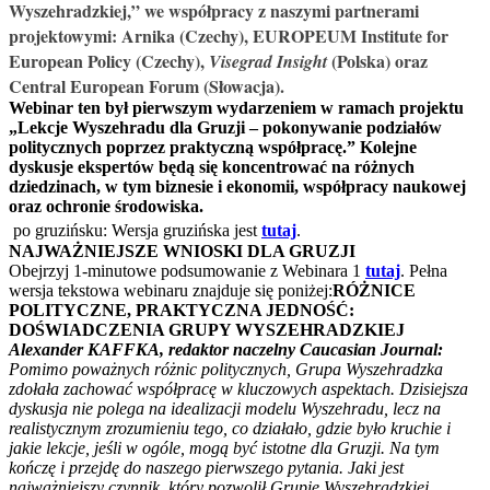
Wyszehradzkiej,” we współpracy z naszymi partnerami
projektowymi: Arnika (Czechy), EUROPEUM Institute for
European Policy (Czechy),
(Polska) oraz
Visegrad Insight
Central European Forum (Słowacja).
Webinar ten był pierwszym wydarzeniem w ramach projektu
„Lekcje Wyszehradu dla Gruzji – pokonywanie podziałów
politycznych poprzez praktyczną współpracę.” Kolejne
dyskusje ekspertów będą się koncentrować na różnych
dziedzinach, w tym biznesie i ekonomii, współpracy naukowej
oraz ochronie środowiska.
po gruzińsku: Wersja gruzińska jest
tutaj
.
NAJWAŻNIEJSZE WNIOSKI DLA GRUZJI
Obejrzyj 1-minutowe podsumowanie z Webinara 1
tutaj
. Pełna
wersja tekstowa webinaru znajduje się poniżej:
RÓŻNICE
POLITYCZNE, PRAKTYCZNA JEDNOŚĆ:
DOŚWIADCZENIA GRUPY WYSZEHRADZKIEJ
Alexander KAFFKA, redaktor naczelny Caucasian Journal:
Pomimo poważnych różnic politycznych, Grupa Wyszehradzka
zdołała zachować współpracę w kluczowych aspektach. Dzisiejsza
dyskusja nie polega na idealizacji modelu Wyszehradu, lecz na
realistycznym zrozumieniu tego, co działało, gdzie było kruchie i
jakie lekcje, jeśli w ogóle, mogą być istotne dla Gruzji. Na tym
kończę i przejdę do naszego pierwszego pytania. Jaki jest
najważniejszy czynnik, który pozwolił Grupie Wyszehradzkiej