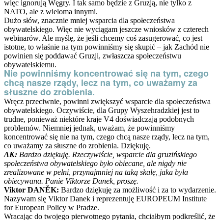
więc ignorują Węgry. I tak samo będzie z Gruzją, nie tylko z
NATO, ale z wieloma innymi.
Dużo słów, znacznie mniej wsparcia dla społeczeństwa
obywatelskiego. Więc nie wyciągam jeszcze wniosków z czterech
webinarów. Ale myślę, że jeśli chcemy coś zasugerować, co jest
istotne, to właśnie na tym powinniśmy się skupić – jak Zachód nie
powinien się poddawać Gruzji, zwłaszcza społeczeństwu
obywatelskiemu.
Nie powinniśmy koncentrować się na tym, czego
chcą nasze rządy, lecz na tym, co uważamy za
słuszne do zrobienia.
Wręcz przeciwnie, powinni zwiększyć wsparcie dla społeczeństwa
obywatelskiego. Oczywiście, dla Grupy Wyszehradzkiej jest to
trudne, ponieważ niektóre kraje V4 doświadczają podobnych
problemów. Niemniej jednak, uważam, że powinniśmy
koncentrować się nie na tym, czego chcą nasze rządy, lecz na tym,
co uważamy za słuszne do zrobienia. Dziękuję.
AK:
Bardzo dziękuję. Rzeczywiście, wsparcie dla gruzińskiego
społeczeństwa obywatelskiego było obiecane, ale nigdy nie
zrealizowane w pełni, przynajmniej na taką skalę, jaka była
obiecywana. Panie Viktorze Danek, proszę.
Viktor DANĚK:
Bardzo dziękuję za możliwość i za to wydarzenie.
Nazywam się Viktor Danek i reprezentuję EUROPEUM Institute
for European Policy w Pradze.
Wracając do twojego pierwotnego pytania, chciałbym podkreślić, że