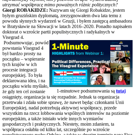
utrzymać współpracę mimo poważnych różnic politycznych?
Giorgi ROBAKIDZE:
Nazywam się Giorgi Robakidze, jestem
byłym gruzińskim dyplomatą, zrezygnowałem dwa lata temu z
powodu słynnych wydarzeń w Gruzji, i byłem zastępcą ambasadora
w Bratysławie na Słowacji w latach 2016–2020. Ponadto napisałem
doktorat o wzroście partii populistycznych i radykalnych w
Visegrad 4.
Podsumowując, powód
powstania Visegrad 4
był bardzo prosty na
początku – wspieranie
tych krajów w ich
procesie integracji
europejskiej. To była
deklarowana idea, i na
początku wielu myślało,
1-minutowe podsumowania są
tutaj
że gdy ten cel zostanie
osiągnięty, organizacja ta się rozpadnie. Jednak ta organizacja
przetrwała i zdała sobie sprawę, że nawet będąc członkami Unii
Europejskiej, nadal potrzebują aktywnej współpracy, przede
wszystkim na rzecz lobbowania wspólnych interesów na poziomie
europejskim, a także istniało wiele innych wymiarów
gospodarczych i praktycznych. Niestety, moim zdaniem, ta
współpraca osłabła od kilku lat, szczególnie po wzroście
populistycznego ruchu Orbána, a także w drugim terminie pana Fica