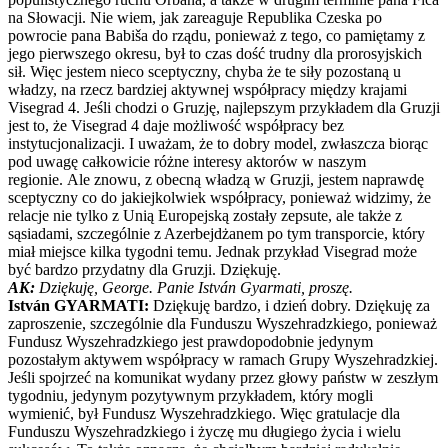
na Słowacji. Nie wiem, jak zareaguje Republika Czeska po
powrocie pana Babiša do rządu, ponieważ z tego, co pamiętamy z
jego pierwszego okresu, był to czas dość trudny dla prorosyjskich
sił. Więc jestem nieco sceptyczny, chyba że te siły pozostaną u
władzy, na rzecz bardziej aktywnej współpracy między krajami
Visegrad 4. Jeśli chodzi o Gruzję, najlepszym przykładem dla Gruzji
jest to, że Visegrad 4 daje możliwość współpracy bez
instytucjonalizacji. I uważam, że to dobry model, zwłaszcza biorąc
pod uwagę całkowicie różne interesy aktorów w naszym
regionie. Ale znowu, z obecną władzą w Gruzji, jestem naprawdę
sceptyczny co do jakiejkolwiek współpracy, ponieważ widzimy, że
relacje nie tylko z Unią Europejską zostały zepsute, ale także z
sąsiadami, szczególnie z Azerbejdżanem po tym transporcie, który
miał miejsce kilka tygodni temu. Jednak przykład Visegrad może
być bardzo przydatny dla Gruzji. Dziękuję.
AK:
Dziękuję, George. Panie István Gyarmati, proszę.
István GYARMATI:
Dziękuję bardzo, i dzień dobry. Dziękuję za
zaproszenie, szczególnie dla Funduszu Wyszehradzkiego, ponieważ
Fundusz Wyszehradzkiego jest prawdopodobnie jedynym
pozostałym aktywem współpracy w ramach Grupy Wyszehradzkiej.
Jeśli spojrzeć na komunikat wydany przez głowy państw w zeszłym
tygodniu, jedynym pozytywnym przykładem, który mogli
wymienić, był Fundusz Wyszehradzkiego. Więc gratulacje dla
Funduszu Wyszehradzkiego i życzę mu długiego życia i wielu