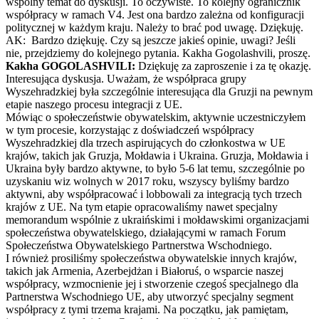
wspólny temat do dyskusji. To oczywiste. To kolejny ogranicznik
współpracy w ramach V4. Jest ona bardzo zależna od konfiguracji
politycznej w każdym kraju. Należy to brać pod uwagę. Dziękuję.
AK: Bardzo dziękuję. Czy są jeszcze jakieś opinie, uwagi? Jeśli
nie, przejdziemy do kolejnego pytania. Kakha Gogolashvili, proszę.
Kakha GOGOLASHVILI:
Dziękuję za zaproszenie i za tę okazję.
Interesująca dyskusja. Uważam, że współpraca grupy
Wyszehradzkiej była szczególnie interesująca dla Gruzji na pewnym
etapie naszego procesu integracji z UE.
Mówiąc o społeczeństwie obywatelskim, aktywnie uczestniczyłem
w tym procesie, korzystając z doświadczeń współpracy
Wyszehradzkiej dla trzech aspirujących do członkostwa w UE
krajów, takich jak Gruzja, Mołdawia i Ukraina. Gruzja, Mołdawia i
Ukraina były bardzo aktywne, to było 5-6 lat temu, szczególnie po
uzyskaniu wiz wolnych w 2017 roku, wszyscy byliśmy bardzo
aktywni, aby współpracować i lobbowali za integracją tych trzech
krajów z UE. Na tym etapie opracowaliśmy nawet specjalny
memorandum wspólnie z ukraińskimi i mołdawskimi organizacjami
społeczeństwa obywatelskiego, działającymi w ramach Forum
Społeczeństwa Obywatelskiego Partnerstwa Wschodniego.
I również prosiliśmy społeczeństwa obywatelskie innych krajów,
takich jak Armenia, Azerbejdżan i Białoruś, o wsparcie naszej
współpracy, wzmocnienie jej i stworzenie czegoś specjalnego dla
Partnerstwa Wschodniego UE, aby utworzyć specjalny segment
współpracy z tymi trzema krajami. Na początku, jak pamiętam,