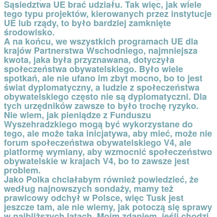
Sąsiedztwa UE brać udziału. Tak więc, jak wiele
tego typu projektów, kierowanych przez instytucje
UE lub rządy, to było bardziej zamknięte
środowisko.
A na końcu, we wszystkich programach UE dla
krajów Partnerstwa Wschodniego, najmniejsza
kwota, jaka była przyznawana, dotyczyła
społeczeństwa obywatelskiego. Było wiele
spotkań, ale nie ufano im zbyt mocno, bo to jest
świat dyplomatyczny, a ludzie z społeczeństwa
obywatelskiego często nie są dyplomatyczni. Dla
tych urzędników zawsze to było trochę ryzyko.
Nie wiem, jak pieniądze z Funduszu
Wyszehradzkiego mogą być wykorzystane do
tego, ale może taka inicjatywa, aby mieć, może nie
forum społeczeństwa obywatelskiego V4, ale
platformę wymiany, aby wzmocnić społeczeństwo
obywatelskie w krajach V4, bo to zawsze jest
problem.
Jako Polka chciałabym również powiedzieć, że
według najnowszych sondaży, mamy też
prawicowy odchył w Polsce, więc Tusk jest
jeszcze tam, ale nie wiemy, jak potoczą się sprawy
w najbliższych latach. Moim zdaniem, jeśli chodzi