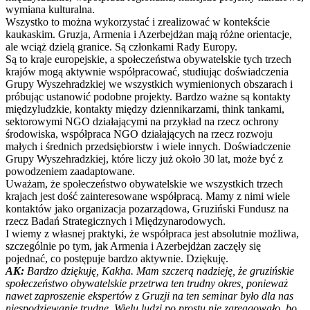
wymiana kulturalna.
Wszystko to można wykorzystać i zrealizować w kontekście
kaukaskim. Gruzja, Armenia i Azerbejdżan mają różne orientacje,
ale wciąż dzielą granice. Są członkami Rady Europy.
Są to kraje europejskie, a społeczeństwa obywatelskie tych trzech
krajów mogą aktywnie współpracować, studiując doświadczenia
Grupy Wyszehradzkiej we wszystkich wymienionych obszarach i
próbując ustanowić podobne projekty. Bardzo ważne są kontakty
międzyludzkie, kontakty między dziennikarzami, think tankami,
sektorowymi NGO działającymi na przykład na rzecz ochrony
środowiska, współpraca NGO działających na rzecz rozwoju
małych i średnich przedsiębiorstw i wiele innych. Doświadczenie
Grupy Wyszehradzkiej, które liczy już około 30 lat, może być z
powodzeniem zaadaptowane.
Uważam, że społeczeństwo obywatelskie we wszystkich trzech
krajach jest dość zainteresowane współpracą. Mamy z nimi wiele
kontaktów jako organizacja pozarządowa, Gruziński Fundusz na
rzecz Badań Strategicznych i Międzynarodowych.
I wiemy z własnej praktyki, że współpraca jest absolutnie możliwa,
szczególnie po tym, jak Armenia i Azerbejdżan zaczęły się
pojednać, co postępuje bardzo aktywnie. Dziękuję.
AK:
Bardzo dziękuję, Kakha. Mam szczerą nadzieję, że gruzińskie
społeczeństwo obywatelskie przetrwa ten trudny okres, ponieważ
nawet zaproszenie ekspertów z Gruzji na ten seminar było dla nas
niespodziewanie trudne. Wielu ludzi po prostu nie zareagowało, bo