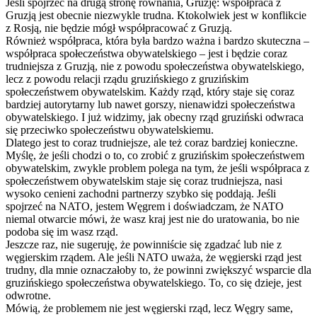
Jeśli spojrzeć na drugą stronę równania, Gruzję: współpraca z
Gruzją jest obecnie niezwykle trudna. Ktokolwiek jest w konflikcie
z Rosją, nie będzie mógł współpracować z Gruzją.
Również współpraca, która była bardzo ważna i bardzo skuteczna –
współpraca społeczeństwa obywatelskiego – jest i będzie coraz
trudniejsza z Gruzją, nie z powodu społeczeństwa obywatelskiego,
lecz z powodu relacji rządu gruzińskiego z gruzińskim
społeczeństwem obywatelskim. Każdy rząd, który staje się coraz
bardziej autorytarny lub nawet gorszy, nienawidzi społeczeństwa
obywatelskiego. I już widzimy, jak obecny rząd gruziński odwraca
się przeciwko społeczeństwu obywatelskiemu.
Dlatego jest to coraz trudniejsze, ale też coraz bardziej konieczne.
Myślę, że jeśli chodzi o to, co zrobić z gruzińskim społeczeństwem
obywatelskim, zwykle problem polega na tym, że jeśli współpraca z
społeczeństwem obywatelskim staje się coraz trudniejsza, nasi
wysoko cenieni zachodni partnerzy szybko się poddają. Jeśli
spojrzeć na NATO, jestem Węgrem i doświadczam, że NATO
niemal otwarcie mówi, że wasz kraj jest nie do uratowania, bo nie
podoba się im wasz rząd.
Jeszcze raz, nie sugeruję, że powinniście się zgadzać lub nie z
węgierskim rządem. Ale jeśli NATO uważa, że węgierski rząd jest
trudny, dla mnie oznaczałoby to, że powinni zwiększyć wsparcie dla
gruzińskiego społeczeństwa obywatelskiego. To, co się dzieje, jest
odwrotne.
Mówią, że problemem nie jest węgierski rząd, lecz Węgry same,