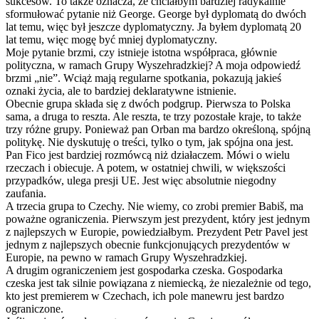
sukcesów. To także oznacza, że chciałbym bardziej radykalnie
sformułować pytanie niż George. George był dyplomatą do dwóch
lat temu, więc był jeszcze dyplomatyczny. Ja byłem dyplomatą 20
lat temu, więc mogę być mniej dyplomatyczny.
Moje pytanie brzmi, czy istnieje istotna współpraca, głównie
polityczna, w ramach Grupy Wyszehradzkiej? A moja odpowiedź
brzmi „nie”. Wciąż mają regularne spotkania, pokazują jakieś
oznaki życia, ale to bardziej deklaratywne istnienie.
Obecnie grupa składa się z dwóch podgrup. Pierwsza to Polska
sama, a druga to reszta. Ale reszta, te trzy pozostałe kraje, to także
trzy różne grupy. Ponieważ pan Orban ma bardzo określoną, spójną
politykę. Nie dyskutuję o treści, tylko o tym, jak spójna ona jest.
Pan Fico jest bardziej rozmówcą niż działaczem. Mówi o wielu
rzeczach i obiecuje. A potem, w ostatniej chwili, w większości
przypadków, ulega presji UE. Jest więc absolutnie niegodny
zaufania.
A trzecia grupa to Czechy. Nie wiemy, co zrobi premier Babiš, ma
poważne ograniczenia. Pierwszym jest prezydent, który jest jednym
z najlepszych w Europie, powiedziałbym. Prezydent Petr Pavel jest
jednym z najlepszych obecnie funkcjonujących prezydentów w
Europie, na pewno w ramach Grupy Wyszehradzkiej.
A drugim ograniczeniem jest gospodarka czeska. Gospodarka
czeska jest tak silnie powiązana z niemiecką, że niezależnie od tego,
kto jest premierem w Czechach, ich pole manewru jest bardzo
ograniczone.