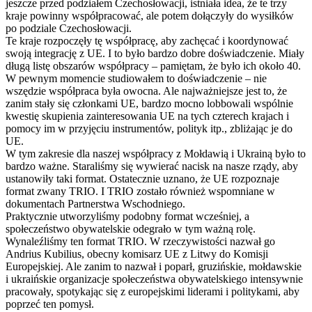
jeszcze przed podziałem Czechosłowacji, istniała idea, że te trzy
kraje powinny współpracować, ale potem dołączyły do wysiłków
po podziale Czechosłowacji.
Te kraje rozpoczęły tę współpracę, aby zachęcać i koordynować
swoją integrację z UE. I to było bardzo dobre doświadczenie. Miały
długą listę obszarów współpracy – pamiętam, że było ich około 40.
W pewnym momencie studiowałem to doświadczenie – nie
wszędzie współpraca była owocna. Ale najważniejsze jest to, że
zanim stały się członkami UE, bardzo mocno lobbowali wspólnie
kwestię skupienia zainteresowania UE na tych czterech krajach i
pomocy im w przyjęciu instrumentów, polityk itp., zbliżając je do
UE.
W tym zakresie dla naszej współpracy z Mołdawią i Ukrainą było to
bardzo ważne. Staraliśmy się wywierać nacisk na nasze rządy, aby
ustanowiły taki format. Ostatecznie uznano, że UE rozpoznaje
format zwany TRIO. I TRIO zostało również wspomniane w
dokumentach Partnerstwa Wschodniego.
Praktycznie utworzyliśmy podobny format wcześniej, a
społeczeństwo obywatelskie odegrało w tym ważną rolę.
Wynaleźliśmy ten format TRIO. W rzeczywistości nazwał go
Andrius Kubilius, obecny komisarz UE z Litwy do Komisji
Europejskiej. Ale zanim to nazwał i poparł, gruzińskie, mołdawskie
i ukraińskie organizacje społeczeństwa obywatelskiego intensywnie
pracowały, spotykając się z europejskimi liderami i politykami, aby
poprzeć ten pomysł.