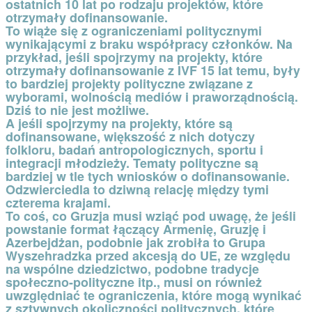
ostatnich 10 lat po rodzaju projektów, które
otrzymały dofinansowanie.
To wiąże się z ograniczeniami politycznymi
wynikającymi z braku współpracy członków. Na
przykład, jeśli spojrzymy na projekty, które
otrzymały dofinansowanie z IVF 15 lat temu, były
to bardziej projekty polityczne związane z
wyborami, wolnością mediów i praworządnością.
Dziś to nie jest możliwe.
A jeśli spojrzymy na projekty, które są
dofinansowane, większość z nich dotyczy
folkloru, badań antropologicznych, sportu i
integracji młodzieży. Tematy polityczne są
bardziej w tle tych wniosków o dofinansowanie.
Odzwierciedla to dziwną relację między tymi
czterema krajami.
To coś, co Gruzja musi wziąć pod uwagę, że jeśli
powstanie format łączący Armenię, Gruzję i
Azerbejdżan, podobnie jak zrobiła to Grupa
Wyszehradzka przed akcesją do UE, ze względu
na wspólne dziedzictwo, podobne tradycje
społeczno-polityczne itp., musi on również
uwzględniać te ograniczenia, które mogą wynikać
z sztywnych okoliczności politycznych, które