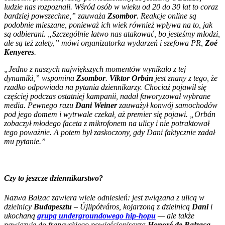
ludzie nas rozpoznali. Wśród osób w wieku od 20 do 30 lat to coraz
bardziej powszechne,” zauważa
Zsombor
. Reakcje online są
podobnie mieszane, ponieważ ich wiek również wpływa na to, jak
są odbierani. „Szczególnie łatwo nas atakować, bo jesteśmy młodzi,
ale są też zalety,” mówi organizatorka wydarzeń i szefowa PR,
Zoé
Kenyeres
.
„Jedno z naszych największych momentów wynikało z tej
dynamiki,” wspomina
Zsombor
.
Viktor Orbán
jest znany z tego, że
rzadko odpowiada na pytania dziennikarzy. Chociaż pojawił się
częściej podczas ostatniej kampanii, nadal faworyzował wybrane
media. Pewnego razu
Dani Weiner
zauważył konwój samochodów
pod jego domem i wytrwale czekał, aż premier się pojawi. „Orbán
zobaczył młodego faceta z mikrofonem na ulicy i nie potraktował
tego poważnie. A potem był zaskoczony, gdy Dani faktycznie zadał
mu pytanie.”
Czy to jeszcze dziennikarstwo?
Nazwa Balzac zawiera wiele odniesień: jest związana z ulicą w
dzielnicy
Budapesztu
– Újlipótváros, kojarzoną z dzielnicą
Dani
i
ukochaną
grupą undergroundowego hip-hopu
— ale także
nawiązuje do francuskiego powieściopisarza
Honoré de Balzaca
.