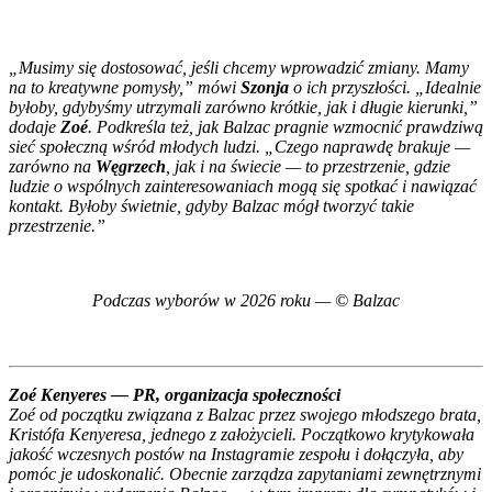
„Musimy się dostosować, jeśli chcemy wprowadzić zmiany. Mamy
na to kreatywne pomysły,” mówi
Szonja
o ich przyszłości. „Idealnie
byłoby, gdybyśmy utrzymali zarówno krótkie, jak i długie kierunki,”
dodaje
Zoé
. Podkreśla też, jak
Balzac
pragnie wzmocnić prawdziwą
sieć społeczną wśród młodych ludzi. „Czego naprawdę brakuje —
zarówno na
Węgrzech
, jak i na świecie — to przestrzenie, gdzie
ludzie o wspólnych zainteresowaniach mogą się spotkać i nawiązać
kontakt. Byłoby świetnie, gdyby
Balzac
mógł tworzyć takie
przestrzenie.”
Podczas wyborów w 2026 roku — © Balzac
Zoé Kenyeres — PR, organizacja społeczności
Zoé od początku związana z
Balzac
przez swojego młodszego brata,
Kristófa Kenyeresa, jednego z założycieli. Początkowo krytykowała
jakość wczesnych postów na Instagramie zespołu i dołączyła, aby
pomóc je udoskonalić. Obecnie zarządza zapytaniami zewnętrznymi