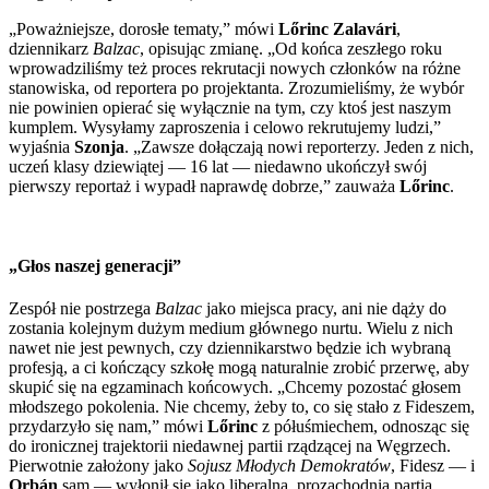
„Poważniejsze, dorosłe tematy,” mówi
Lőrinc Zalavári
,
dziennikarz
Balzac
, opisując zmianę. „Od końca zeszłego roku
wprowadziliśmy też proces rekrutacji nowych członków na różne
stanowiska, od reportera po projektanta. Zrozumieliśmy, że wybór
nie powinien opierać się wyłącznie na tym, czy ktoś jest naszym
kumplem. Wysyłamy zaproszenia i celowo rekrutujemy ludzi,”
wyjaśnia
Szonja
. „Zawsze dołączają nowi reporterzy. Jeden z nich,
uczeń klasy dziewiątej — 16 lat — niedawno ukończył swój
pierwszy reportaż i wypadł naprawdę dobrze,” zauważa
Lőrinc
.
„Głos naszej generacji”
Zespół nie postrzega
Balzac
jako miejsca pracy, ani nie dąży do
zostania kolejnym dużym medium głównego nurtu. Wielu z nich
nawet nie jest pewnych, czy dziennikarstwo będzie ich wybraną
profesją, a ci kończący szkołę mogą naturalnie zrobić przerwę, aby
skupić się na egzaminach końcowych. „Chcemy pozostać głosem
młodszego pokolenia. Nie chcemy, żeby to, co się stało z Fideszem,
przydarzyło się nam,” mówi
Lőrinc
z półuśmiechem, odnosząc się
do ironicznej trajektorii niedawnej partii rządzącej na Węgrzech.
Pierwotnie założony jako
Sojusz Młodych Demokratów
, Fidesz — i
Orbán
sam — wyłonił się jako liberalna, prozachodnia partia