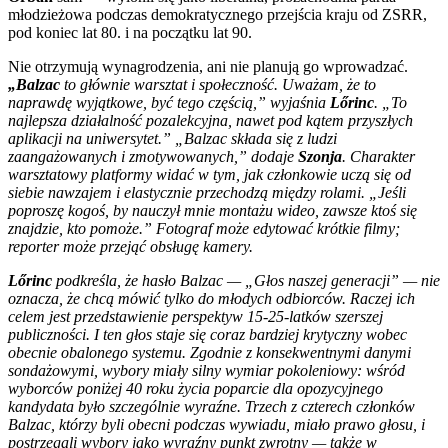
młodzieżowa podczas demokratycznego przejścia kraju od ZSRR,
pod koniec lat 80. i na początku lat 90.
Nie otrzymują wynagrodzenia, ani nie planują go wprowadzać.
„Balzac
to głównie warsztat i społeczność. Uważam, że to
naprawdę wyjątkowe, być tego częścią,” wyjaśnia
Lőrinc
. „To
najlepsza działalność pozalekcyjna, nawet pod kątem przyszłych
aplikacji na uniwersytet.”
„Balzac
składa się z ludzi
zaangażowanych i zmotywowanych,” dodaje
Szonja
. Charakter
warsztatowy platformy widać w tym, jak członkowie uczą się od
siebie nawzajem i elastycznie przechodzą między rolami. „Jeśli
poproszę kogoś, by nauczył mnie montażu wideo, zawsze ktoś się
znajdzie, kto pomoże.” Fotograf może edytować krótkie filmy;
reporter może przejąć obsługę kamery.
Lőrinc
podkreśla, że hasło
Balzac
— „Głos naszej generacji” — nie
oznacza, że chcą mówić tylko do młodych odbiorców. Raczej ich
celem jest przedstawienie perspektyw 15-25-latków szerszej
publiczności. I ten głos staje się coraz bardziej krytyczny wobec
obecnie obalonego systemu. Zgodnie z konsekwentnymi danymi
sondażowymi, wybory miały silny wymiar pokoleniowy: wśród
wyborców poniżej 40 roku życia poparcie dla opozycyjnego
kandydata było szczególnie wyraźne. Trzech z czterech członków
Balzac
, którzy byli obecni podczas wywiadu, miało prawo głosu, i
postrzegali wybory jako wyraźny punkt zwrotny — także w