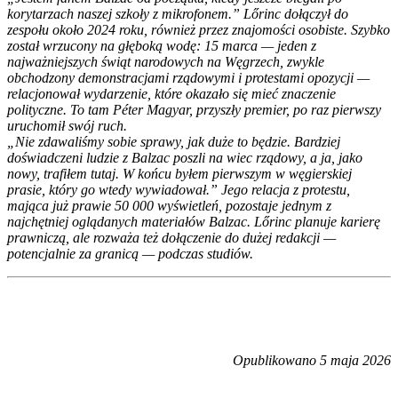
korytarzach naszej szkoły z mikrofonem.” Lőrinc dołączył do
zespołu około 2024 roku, również przez znajomości osobiste. Szybko
został wrzucony na głęboką wodę: 15 marca — jeden z
najważniejszych świąt narodowych na Węgrzech, zwykle
obchodzony demonstracjami rządowymi i protestami opozycji —
relacjonował wydarzenie, które okazało się mieć znaczenie
polityczne. To tam Péter Magyar, przyszły premier, po raz pierwszy
uruchomił swój ruch.
„Nie zdawaliśmy sobie sprawy, jak duże to będzie. Bardziej
doświadczeni ludzie z Balzac poszli na wiec rządowy, a ja, jako
nowy, trafiłem tutaj. W końcu byłem pierwszym w węgierskiej
prasie, który go wtedy wywiadował.” Jego relacja z protestu,
mająca już prawie 50 000 wyświetleń, pozostaje jednym z
najchętniej oglądanych materiałów Balzac. Lőrinc planuje karierę
prawniczą, ale rozważa też dołączenie do dużej redakcji —
potencjalnie za granicą — podczas studiów.
Opublikowano 5 maja 2026