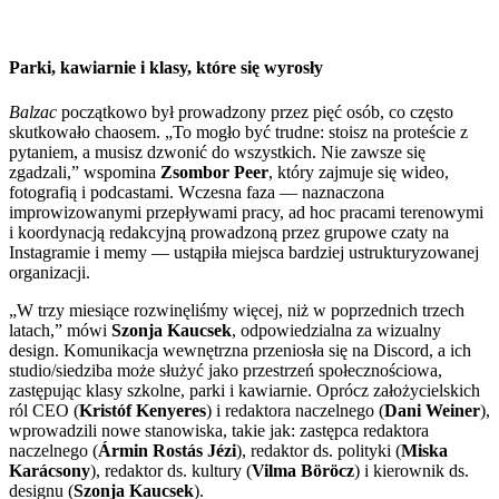
Parki, kawiarnie i klasy, które się wyrosły
Balzac
początkowo był prowadzony przez pięć osób, co często
skutkowało chaosem. „To mogło być trudne: stoisz na proteście z
pytaniem, a musisz dzwonić do wszystkich. Nie zawsze się
zgadzali,” wspomina
Zsombor Peer
, który zajmuje się wideo,
fotografią i podcastami. Wczesna faza — naznaczona
improwizowanymi przepływami pracy, ad hoc pracami terenowymi
i koordynacją redakcyjną prowadzoną przez grupowe czaty na
Instagramie i memy — ustąpiła miejsca bardziej ustrukturyzowanej
organizacji.
„W trzy miesiące rozwinęliśmy więcej, niż w poprzednich trzech
latach,” mówi
Szonja Kaucsek
, odpowiedzialna za wizualny
design. Komunikacja wewnętrzna przeniosła się na Discord, a ich
studio/siedziba może służyć jako przestrzeń społecznościowa,
zastępując klasy szkolne, parki i kawiarnie. Oprócz założycielskich
ról CEO (
Kristóf Kenyeres
) i redaktora naczelnego (
Dani Weiner
),
wprowadzili nowe stanowiska, takie jak: zastępca redaktora
naczelnego (
Ármin Rostás Jézi
), redaktor ds. polityki (
Miska
Karácsony
), redaktor ds. kultury (
Vilma Böröcz
) i kierownik ds.
designu (
Szonja Kaucsek
).