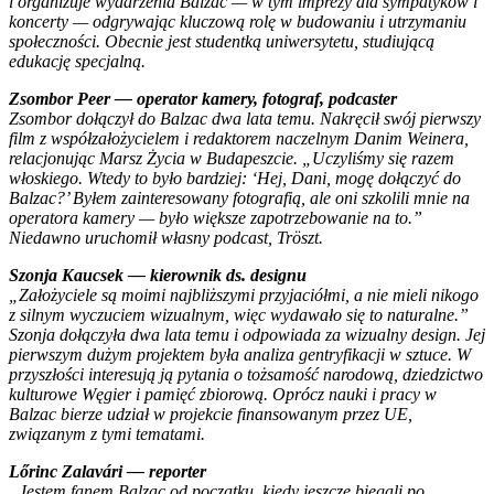
i organizuje wydarzenia Balzac — w tym imprezy dla sympatyków i
koncerty — odgrywając kluczową rolę w budowaniu i utrzymaniu
społeczności. Obecnie jest studentką uniwersytetu, studiującą
edukację specjalną.
Zsombor Peer — operator kamery, fotograf, podcaster
Zsombor dołączył do
Balzac
dwa lata temu. Nakręcił swój pierwszy
film z współzałożycielem i redaktorem naczelnym Danim Weinera,
relacjonując Marsz Życia w Budapeszcie. „Uczyliśmy się razem
włoskiego. Wtedy to było bardziej: ‘Hej, Dani, mogę dołączyć do
Balzac?’ Byłem zainteresowany fotografią, ale oni szkolili mnie na
operatora kamery — było większe zapotrzebowanie na to.”
Niedawno uruchomił własny podcast,
Tröszt
.
Szonja Kaucsek — kierownik ds. designu
„Założyciele są moimi najbliższymi przyjaciółmi, a nie mieli nikogo
z silnym wyczuciem wizualnym, więc wydawało się to naturalne.”
Szonja dołączyła dwa lata temu i odpowiada za wizualny design. Jej
pierwszym dużym projektem była analiza gentryfikacji w sztuce. W
przyszłości interesują ją pytania o tożsamość narodową, dziedzictwo
kulturowe Węgier i pamięć zbiorową. Oprócz nauki i pracy w
Balzac
bierze udział w projekcie finansowanym przez UE,
związanym z tymi tematami.
Lőrinc Zalavári — reporter
„Jestem fanem
Balzac
od początku, kiedy jeszcze biegali po