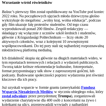
Wzrastanie wśród rówieśników
Balzac
’s pierwszy film został opublikowany na YouTube pod koniec
2022 roku. Na początkowych ujęciach młoda dziewczyna głośno
wykrzykuje do megafonu: „wolny kraj, wolna edukacja”, podczas
gdy film ukazuje falę protestów studentów. Od tego czasu
wyprodukowali ponad 200 filmów. Zespół redakcyjny —
składający się wyłącznie z uczniów szkół średnich i studentów,
głównie z Közgazdasági Politechnikum — liczy około 20
aktywnych członków, wraz z kolejnymi 10 zewnętrznymi
współpracownikami. Do tej pory stali się najbardziej rozpoznawalną
młodzieżową platformą medialną.
Ich działalność skupia się głównie na długich materiałach wideo, w
tym reportażach terenowych i relacjach z wydarzeń publicznych.
Tworzą także krótsze rekomendacje kulturalne, fotoreportaże,
format przypominający talk show z zaproszonymi gośćmi, lub
podcasty. Budowanie społeczności poprzez wydarzenia jest również
kluczowe dla ich pracy.
Już uzyskali wsparcie w formie grantu (amerykański
Fundusz
Wsparcia Niezależnych Mediów
w styczniu ubiegłego roku, który
został odwołany
przez prezydenturę
Trumpa
), zorganizowali
wydarzenie charytatywne dla 400 osób z koncertami na żywo i
kolejkami na ulicy, przeprowadzili wywiady z najbardziej