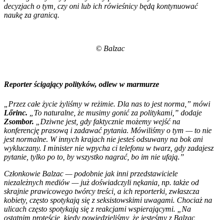
decyzjach o tym, czy oni lub ich rówieśnicy będą kontynuować
naukę za granicą.
© Balzac
Reporter ścigający polityków, odlew w marmurze
„Przez całe życie żyliśmy w reżimie. Dla nas to jest norma,” mówi
Lőrinc.
„To naturalne, że musimy gonić za politykami,” dodaje
Zsombor.
„Dziwne jest, gdy faktycznie możemy wejść na
konferencję prasową i zadawać pytania. Mówiliśmy o tym — to nie
jest normalne. W innych krajach nie jesteś odsuwany na bok ani
wykluczany. I minister nie wpycha ci telefonu w twarz, gdy zadajesz
pytanie, tylko po to, by wszystko nagrać, bo im nie ufają.”
Członkowie
Balzac
— podobnie jak inni przedstawiciele
niezależnych mediów — już doświadczyli nękania, np. także od
skrajnie prawicowego twórcy treści, a ich reporterki, zwłaszcza
kobiety, często spotykają się z seksistowskimi uwagami. Chociaż na
ulicach często spotykają się z reakcjami wspierającymi. „Na
ostatnim proteście, kiedy powiedzieliśmy, że jesteśmy z
Balzac
,