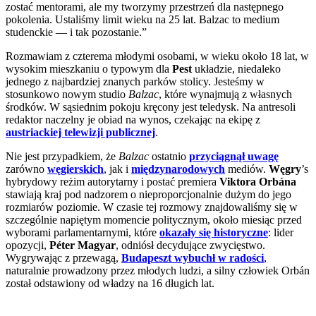
zostać mentorami, ale my tworzymy przestrzeń dla następnego
pokolenia. Ustaliśmy limit wieku na 25 lat. Balzac to medium
studenckie — i tak pozostanie.”
Rozmawiam z czterema młodymi osobami, w wieku około 18 lat, w
wysokim mieszkaniu o typowym dla
Pest
układzie, niedaleko
jednego z najbardziej znanych parków stolicy. Jesteśmy w
stosunkowo nowym studio
Balzac
, które wynajmują z własnych
środków. W sąsiednim pokoju kręcony jest teledysk. Na antresoli
redaktor naczelny je obiad na wynos, czekając na ekipę z
austriackiej telewizji publicznej
.
Nie jest przypadkiem, że
Balzac
ostatnio
przyciągnął uwagę
zarówno
węgierskich
, jak i
międzynarodowych
mediów.
Węgry
’s
hybrydowy reżim autorytarny i postać premiera
Viktora Orbána
stawiają kraj pod nadzorem o nieproporcjonalnie dużym do jego
rozmiarów poziomie. W czasie tej rozmowy znajdowaliśmy się w
szczególnie napiętym momencie politycznym, około miesiąc przed
wyborami parlamentarnymi, które
okazały się historyczne
: lider
opozycji,
Péter Magyar
, odniósł decydujące zwycięstwo.
Wygrywając z przewagą,
Budapeszt wybuchł w radości
,
naturalnie prowadzony przez młodych ludzi, a silny człowiek Orbán
został odstawiony od władzy na 16 długich lat.