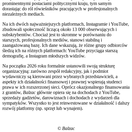
prominentnymi postaciami politycznymi kraju, tym samym
dorastając do ról rówieśników pracujących w profesjonalnych
niezależnych mediach.
Na ich dwóch najważniejszych platformach, Instagramie i YouTube,
zbudowali społeczność liczącą około 13 000 obserwujących i
subskrybentów. Chociaż jest to skromne w porównaniu do
starszych, profesjonalnych mediów, stanowi stabilną i
zaangażowaną bazę. Ich dane wskazują, że różne grupy odbiorców
śledzą ich na różnych platformach: YouTube przyciąga starszą
demografię, a Instagram młodszych widzów.
Na początku 2026 roku formalnie ustanowili swoją strukturę
organizacyjną: zarówno zespół redakcyjny, jak i podmiot
wydawniczy są kierowani przez wybranych przedstawicieli, a
aspekty ich działalności finansowej i prawnej wspierają studenci
prawa w ich rozszerzonej sieci. Oprócz okazjonalnego finansowania
z grantów,
Balzac
głównie opiera się na dochodach z YouTube,
sprzedaży gadżetów, darowiznach i dochodach z wydarzeń dla
sympatyków. Wszystko to jest reinwestowane w działalność i dalszy
rozwój platformy (np. sprzęt lub wynajem).
© Balzac