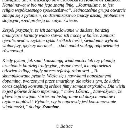
Kanał nawet w bio ma jego znaną linię:
„
Journalisme, to jest
religia współczesnego społeczeństwa
”.
Jednocześnie grupa otwarcie
zmaga się z pytaniem, co dziennikarstwo znaczy dzisiaj, problemem
stojącym przed profesją na całym świecie.
Zespół przyznaje, że ich zaangażowanie w dłuższe, bardziej
analityczne formaty wideo stawia ich trochę w bańce. Zamiast
rywalizować w szybkim cyklu krótkich treści, świadomie wybrali
wolniejszy, głębszy kierunek — choć nadal szukają odpowiedniej
równowagi.
Kiedy pytam, jak sami konsumują wiadomości lub czy planują
uruchomić bardziej tradycyjne, pisane treści, ich odpowiedzi
odzwierciedlają ciągły proces refleksji zbiorowej. „To
skomplikowane pytanie. Wiąże się z nawykami napędzanymi
dopaminą, tworzonymi przez smartfony, ale także z tym, że ludzie
coraz częściej konsumują krótkie filmy zamiast artykułów. Dla wielu
to jest główne źródło informacji,” mówi
Lőrinc
. „Zauważyłem, że
głównie przewijam stories na Instagramie od dużych mediów i
czytam nagłówki. Pytanie, czy to naprawdę jest konsumowanie
wiadomości,” dodaje
Zsombor
.
© Balzac