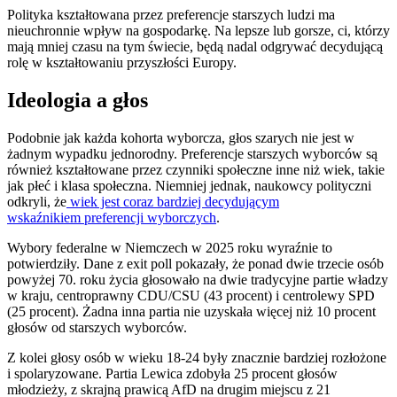
Polityka kształtowana przez preferencje starszych ludzi ma
nieuchronnie wpływ na gospodarkę. Na lepsze lub gorsze, ci, którzy
mają mniej czasu na tym świecie, będą nadal odgrywać decydującą
rolę w kształtowaniu przyszłości Europy.
Ideologia a głos
Podobnie jak każda kohorta wyborcza, głos szarych nie jest w
żadnym wypadku jednorodny. Preferencje starszych wyborców są
również kształtowane przez czynniki społeczne inne niż wiek, takie
jak płeć i klasa społeczna. Niemniej jednak, naukowcy polityczni
odkryli, że
wiek jest coraz bardziej decydującym
wskaźnikiem preferencji wyborczych
.
Wybory federalne w Niemczech w 2025 roku wyraźnie to
potwierdziły. Dane z exit poll pokazały, że ponad dwie trzecie osób
powyżej 70. roku życia głosowało na dwie tradycyjne partie władzy
w kraju, centroprawny CDU/CSU (43 procent) i centrolewy SPD
(25 procent). Żadna inna partia nie uzyskała więcej niż 10 procent
głosów od starszych wyborców.
Z kolei głosy osób w wieku 18-24 były znacznie bardziej rozłożone
i spolaryzowane. Partia Lewica zdobyła 25 procent głosów
młodzieży, z skrajną prawicą AfD na drugim miejscu z 21