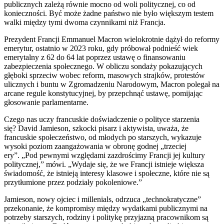
publicznych zależą równie mocno od woli politycznej, co od
konieczności. Być może żadne państwo nie było większym testem
walki między tymi dwoma czynnikami niż Francja.
Prezydent Francji Emmanuel Macron wielokrotnie dążył do reformy
emerytur, ostatnio w 2023 roku, gdy próbował podnieść wiek
emerytalny z 62 do 64 lat poprzez ustawę o finansowaniu
zabezpieczenia społecznego. W obliczu sondaży pokazujących
głęboki sprzeciw wobec reform, masowych strajków, protestów
ulicznych i buntu w Zgromadzeniu Narodowym, Macron polegał na
arcane regule konstytucyjnej, by przepchnąć ustawę, pomijając
głosowanie parlamentarne.
Czego nas uczy francuskie doświadczenie o polityce starzenia
się? David Jamieson, szkocki pisarz i aktywista, uważa, że
francuskie społeczeństwo, od młodych po starszych, wykazuje
wysoki poziom zaangażowania w obronę godnej „trzeciej
ery”. „Pod pewnymi względami zazdrościmy Francji jej kultury
politycznej,” mówi. „Wydaje się, że we Francji istnieje większa
świadomość, że istnieją interesy klasowe i społeczne, które nie są
przytłumione przez podziały pokoleniowe.”
Jamieson, nowy ojciec i millenials, odrzuca „technokratyczne”
przekonanie, że kompromisy między wydatkami publicznymi na
potrzeby starszych, rodziny i politykę przyjazną pracownikom są