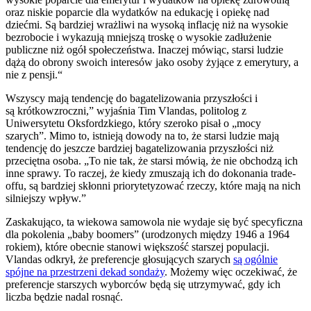
oraz niskie poparcie dla wydatków na edukację i opiekę nad
dziećmi. Są bardziej wrażliwi na wysoką inflację niż na wysokie
bezrobocie i wykazują mniejszą troskę o wysokie zadłużenie
publiczne niż ogół społeczeństwa. Inaczej mówiąc, starsi ludzie
dążą do obrony swoich interesów jako osoby żyjące z emerytury, a
nie z pensji.“
Wszyscy mają tendencję do bagatelizowania przyszłości i
są krótkowzroczni,” wyjaśnia Tim Vlandas, politolog z
Uniwersytetu Oksfordzkiego, który szeroko pisał o „mocy
szarych”. Mimo to, istnieją dowody na to, że starsi ludzie mają
tendencję do jeszcze bardziej bagatelizowania przyszłości niż
przeciętna osoba. „To nie tak, że starsi mówią, że nie obchodzą ich
inne sprawy. To raczej, że kiedy zmuszają ich do dokonania trade-
offu, są bardziej skłonni priorytetyzować rzeczy, które mają na nich
silniejszy wpływ.”
Zaskakująco, ta wiekowa samowola nie wydaje się być specyficzna
dla pokolenia „baby boomers” (urodzonych między 1946 a 1964
rokiem), które obecnie stanowi większość starszej populacji.
Vlandas odkrył, że preferencje głosujących szarych
są ogólnie
spójne na przestrzeni dekad sondaży
. Możemy więc oczekiwać, że
preferencje starszych wyborców będą się utrzymywać, gdy ich
liczba będzie nadal rosnąć.