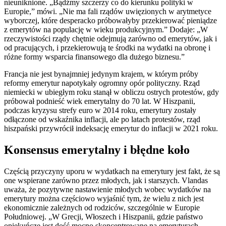
nieuniknione. „Bądźmy szczerzy co do kierunku polityki w
Europie,” mówi. „Nie ma fali rządów uwięzionych w arytmetyce
wyborczej, które desperacko próbowałyby przekierować pieniądze
z emerytów na populację w wieku produkcyjnym.” Dodaje: „W
rzeczywistości rządy chętnie odejmują zarówno od emerytów, jak i
od pracujących, i przekierowują te środki na wydatki na obronę i
różne formy wsparcia finansowego dla dużego biznesu.”
Francja nie jest bynajmniej jedynym krajem, w którym próby
reformy emerytur napotykały ogromny opór polityczny. Rząd
niemiecki w ubiegłym roku stanął w obliczu ostrych protestów, gdy
próbował podnieść wiek emerytalny do 70 lat. W Hiszpanii,
podczas kryzysu strefy euro w 2014 roku, emerytury zostały
odłączone od wskaźnika inflacji, ale po latach protestów, rząd
hiszpański przywrócił indeksację emerytur do inflacji w 2021 roku.
Konsensus emerytalny i błędne koło
Częścią przyczyny uporu w wydatkach na emerytury jest fakt, że są
one wspierane zarówno przez młodych, jak i starszych. Vlandas
uważa, że pozytywne nastawienie młodych wobec wydatków na
emerytury można częściowo wyjaśnić tym, że wielu z nich jest
ekonomicznie zależnych od rodziców, szczególnie w Europie
Południowej. „W Grecji, Włoszech i Hiszpanii, gdzie państwo
opiekuńcze jest dość mocno skoncentrowane na emeryturach,