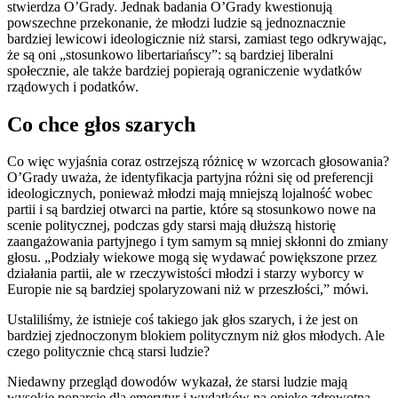
stwierdza O’Grady. Jednak badania O’Grady kwestionują
powszechne przekonanie, że młodzi ludzie są jednoznacznie
bardziej lewicowi ideologicznie niż starsi, zamiast tego odkrywając,
że są oni „stosunkowo libertariańscy”: są bardziej liberalni
społecznie, ale także bardziej popierają ograniczenie wydatków
rządowych i podatków.
Co chce głos szarych
Co więc wyjaśnia coraz ostrzejszą różnicę w wzorcach głosowania?
O’Grady uważa, że identyfikacja partyjna różni się od preferencji
ideologicznych, ponieważ młodzi mają mniejszą lojalność wobec
partii i są bardziej otwarci na partie, które są stosunkowo nowe na
scenie politycznej, podczas gdy starsi mają dłuższą historię
zaangażowania partyjnego i tym samym są mniej skłonni do zmiany
głosu. „Podziały wiekowe mogą się wydawać powiększone przez
działania partii, ale w rzeczywistości młodzi i starzy wyborcy w
Europie nie są bardziej spolaryzowani niż w przeszłości,” mówi.
Ustaliliśmy, że istnieje coś takiego jak głos szarych, i że jest on
bardziej zjednoczonym blokiem politycznym niż głos młodych. Ale
czego politycznie chcą starsi ludzie?
Niedawny przegląd dowodów wykazał, że starsi ludzie mają
wysokie poparcie dla emerytur i wydatków na opiekę zdrowotną