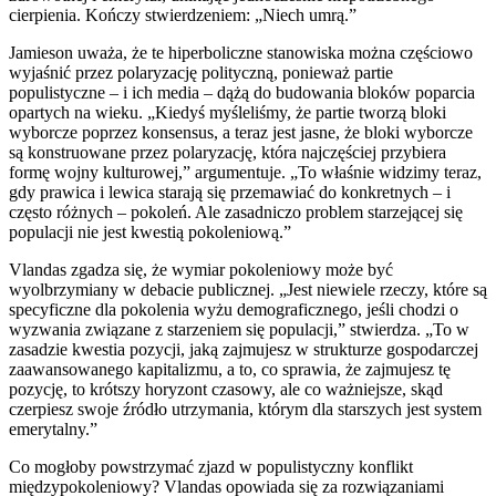
cierpienia. Kończy stwierdzeniem: „Niech umrą.”
Jamieson uważa, że te hiperboliczne stanowiska można częściowo
wyjaśnić przez polaryzację polityczną, ponieważ partie
populistyczne – i ich media – dążą do budowania bloków poparcia
opartych na wieku. „Kiedyś myśleliśmy, że partie tworzą bloki
wyborcze poprzez konsensus, a teraz jest jasne, że bloki wyborcze
są konstruowane przez polaryzację, która najczęściej przybiera
formę wojny kulturowej,” argumentuje. „To właśnie widzimy teraz,
gdy prawica i lewica starają się przemawiać do konkretnych – i
często różnych – pokoleń. Ale zasadniczo problem starzejącej się
populacji nie jest kwestią pokoleniową.”
Vlandas zgadza się, że wymiar pokoleniowy może być
wyolbrzymiany w debacie publicznej. „Jest niewiele rzeczy, które są
specyficzne dla pokolenia wyżu demograficznego, jeśli chodzi o
wyzwania związane z starzeniem się populacji,” stwierdza. „To w
zasadzie kwestia pozycji, jaką zajmujesz w strukturze gospodarczej
zaawansowanego kapitalizmu, a to, co sprawia, że zajmujesz tę
pozycję, to krótszy horyzont czasowy, ale co ważniejsze, skąd
czerpiesz swoje źródło utrzymania, którym dla starszych jest system
emerytalny.”
Co mogłoby powstrzymać zjazd w populistyczny konflikt
międzypokoleniowy? Vlandas opowiada się za rozwiązaniami