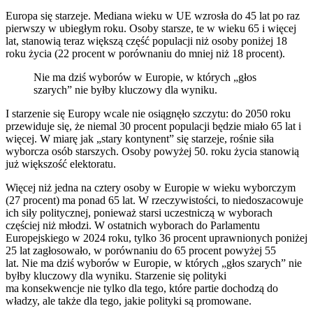
Europa się starzeje. Mediana wieku w UE wzrosła do 45 lat po raz
pierwszy w ubiegłym roku. Osoby starsze, te w wieku 65 i więcej
lat, stanowią teraz większą część populacji niż osoby poniżej 18
roku życia (22 procent w porównaniu do mniej niż 18 procent).
Nie ma dziś wyborów w Europie, w których „głos
szarych” nie byłby kluczowy dla wyniku.
I starzenie się Europy wcale nie osiągnęło szczytu: do 2050 roku
przewiduje się, że niemal 30 procent populacji będzie miało 65 lat i
więcej. W miarę jak „stary kontynent” się starzeje, rośnie siła
wyborcza osób starszych. Osoby powyżej 50. roku życia stanowią
już większość elektoratu.
Więcej niż jedna na cztery osoby w Europie w wieku wyborczym
(27 procent) ma ponad 65 lat. W rzeczywistości, to niedoszacowuje
ich siły politycznej, ponieważ starsi uczestniczą w wyborach
częściej niż młodzi. W ostatnich wyborach do Parlamentu
Europejskiego w 2024 roku, tylko 36 procent uprawnionych poniżej
25 lat zagłosowało, w porównaniu do 65 procent powyżej 55
lat. Nie ma dziś wyborów w Europie, w których „głos szarych” nie
byłby kluczowy dla wyniku. Starzenie się polityki
ma konsekwencje nie tylko dla tego, które partie dochodzą do
władzy, ale także dla tego, jakie polityki są promowane.