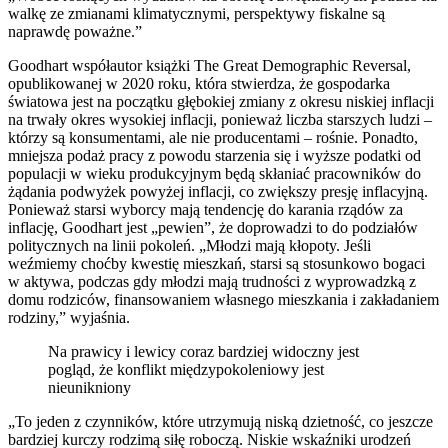
walkę ze zmianami klimatycznymi, perspektywy fiskalne są
naprawdę poważne.”
Goodhart współautor książki The Great Demographic Reversal,
opublikowanej w 2020 roku, która stwierdza, że gospodarka
światowa jest na początku głębokiej zmiany z okresu niskiej inflacji
na trwały okres wysokiej inflacji, ponieważ liczba starszych ludzi –
którzy są konsumentami, ale nie producentami – rośnie. Ponadto,
mniejsza podaż pracy z powodu starzenia się i wyższe podatki od
populacji w wieku produkcyjnym będą skłaniać pracowników do
żądania podwyżek powyżej inflacji, co zwiększy presję inflacyjną.
Ponieważ starsi wyborcy mają tendencję do karania rządów za
inflację, Goodhart jest „pewien”, że doprowadzi to do podziałów
politycznych na linii pokoleń. „Młodzi mają kłopoty. Jeśli
weźmiemy choćby kwestię mieszkań, starsi są stosunkowo bogaci
w aktywa, podczas gdy młodzi mają trudności z wyprowadzką z
domu rodziców, finansowaniem własnego mieszkania i zakładaniem
rodziny,” wyjaśnia.
Na prawicy i lewicy coraz bardziej widoczny jest
pogląd, że konflikt międzypokoleniowy jest
nieunikniony
„To jeden z czynników, które utrzymują niską dzietność, co jeszcze
bardziej kurczy rodzimą siłę roboczą. Niskie wskaźniki urodzeń