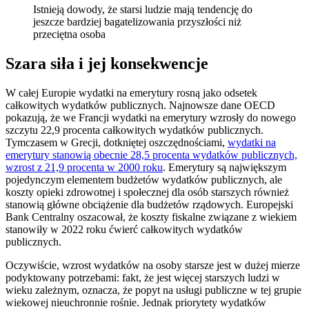
Istnieją dowody, że starsi ludzie mają tendencję do
jeszcze bardziej bagatelizowania przyszłości niż
przeciętna osoba
Szara siła i jej konsekwencje
W całej Europie wydatki na emerytury rosną jako odsetek
całkowitych wydatków publicznych. Najnowsze dane OECD
pokazują, że we Francji wydatki na emerytury wzrosły do nowego
szczytu 22,9 procenta całkowitych wydatków publicznych.
Tymczasem w Grecji, dotkniętej oszczędnościami,
wydatki na
emerytury stanowią obecnie 28,5 procenta wydatków publicznych,
wzrost z 21,9 procenta w 2000 roku
. Emerytury są największym
pojedynczym elementem budżetów wydatków publicznych, ale
koszty opieki zdrowotnej i społecznej dla osób starszych również
stanowią główne obciążenie dla budżetów rządowych. Europejski
Bank Centralny oszacował, że koszty fiskalne związane z wiekiem
stanowiły w 2022 roku ćwierć całkowitych wydatków
publicznych.
Oczywiście, wzrost wydatków na osoby starsze jest w dużej mierze
podyktowany potrzebami: fakt, że jest więcej starszych ludzi w
wieku zależnym, oznacza, że popyt na usługi publiczne w tej grupie
wiekowej nieuchronnie rośnie. Jednak priorytety wydatków