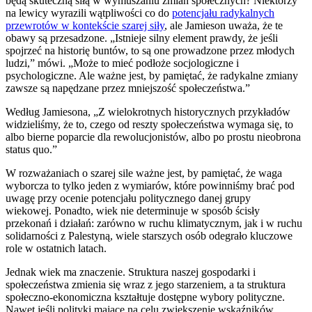
będą skuteczną siłą w wymuszaniu zmian społecznych? Niektórzy
na lewicy wyrazili wątpliwości co do
potencjału radykalnych
przewrotów w kontekście szarej siły
, ale Jamieson uważa, że te
obawy są przesadzone. „Istnieje silny element prawdy, że jeśli
spojrzeć na historię buntów, to są one prowadzone przez młodych
ludzi,” mówi. „Może to mieć podłoże socjologiczne i
psychologiczne. Ale ważne jest, by pamiętać, że radykalne zmiany
zawsze są napędzane przez mniejszość społeczeństwa.”
Według Jamiesona, „Z wielokrotnych historycznych przykładów
widzieliśmy, że to, czego od reszty społeczeństwa wymaga się, to
albo bierne poparcie dla rewolucjonistów, albo po prostu nieobrona
status quo.”
W rozważaniach o szarej sile ważne jest, by pamiętać, że waga
wyborcza to tylko jeden z wymiarów, które powinniśmy brać pod
uwagę przy ocenie potencjału politycznego danej grupy
wiekowej. Ponadto, wiek nie determinuje w sposób ścisły
przekonań i działań: zarówno w ruchu klimatycznym, jak i w ruchu
solidarności z Palestyną, wiele starszych osób odegrało kluczowe
role w ostatnich latach.
Jednak wiek ma znaczenie. Struktura naszej gospodarki i
społeczeństwa zmienia się wraz z jego starzeniem, a ta struktura
społeczno-ekonomiczna kształtuje dostępne wybory polityczne.
Nawet jeśli polityki mające na celu zwiększenie wskaźników