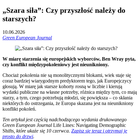
„Szara siła”: Czy przyszłość należy do
starszych?
10.06.2026
Green European Journal
W miarę starzenia się europejskich wyborców, Ben Wray pyta,
czy konflikt międzypokoleniowy jest nieunikniony.
Chociaż pokolenia nie są monolitycznymi blokami, wiek staje się
coraz bardziej wiarygodnym predyktorem tego, jak Europejczycy
głosują. W miarę jak starsze kohorty rosną w liczbie i kierują
wydatki publiczne na własne potrzeby, różnica między tym, co mają
starzy, a tym, czego potrzebują młodzi, się powiększa – co skłania
niektórych do ostrzegania, że Europa skazana jest na nieunikniony
konflikt pokoleń.
Ten artykuł jest częścią nadchodzącego wydania drukowanego
Green European Journal
Life Lines: Navigating Demographic
Shifts
, które ukaże się 10 czerwca.
Zapisz się teraz i otrzymaj je
prosto do drzwi
.