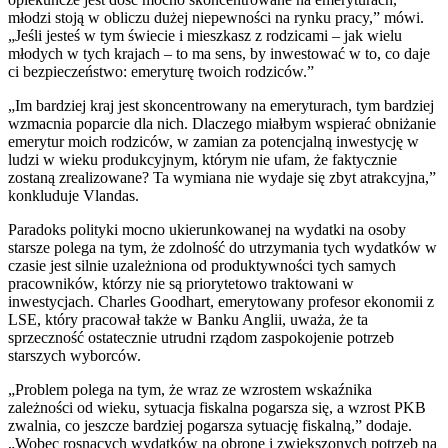
młodzi stoją w obliczu dużej niepewności na rynku pracy,” mówi.
„Jeśli jesteś w tym świecie i mieszkasz z rodzicami – jak wielu
młodych w tych krajach – to ma sens, by inwestować w to, co daje
ci bezpieczeństwo: emeryturę twoich rodziców.”
„Im bardziej kraj jest skoncentrowany na emeryturach, tym bardziej
wzmacnia poparcie dla nich. Dlaczego miałbym wspierać obniżanie
emerytur moich rodziców, w zamian za potencjalną inwestycję w
ludzi w wieku produkcyjnym, którym nie ufam, że faktycznie
zostaną zrealizowane? Ta wymiana nie wydaje się zbyt atrakcyjna,”
konkluduje Vlandas.
Paradoks polityki mocno ukierunkowanej na wydatki na osoby
starsze polega na tym, że zdolność do utrzymania tych wydatków w
czasie jest silnie uzależniona od produktywności tych samych
pracowników, którzy nie są priorytetowo traktowani w
inwestycjach. Charles Goodhart, emerytowany profesor ekonomii z
LSE, który pracował także w Banku Anglii, uważa, że ta
sprzeczność ostatecznie utrudni rządom zaspokojenie potrzeb
starszych wyborców.
„Problem polega na tym, że wraz ze wzrostem wskaźnika
zależności od wieku, sytuacja fiskalna pogarsza się, a wzrost PKB
zwalnia, co jeszcze bardziej pogarsza sytuację fiskalną,” dodaje.
„Wobec rosnących wydatków na obronę i zwiększonych potrzeb na