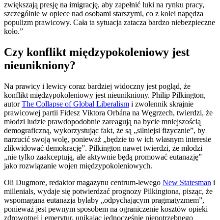
zwiększają presję na imigrację, aby zapełnić luki na rynku pracy,
szczególnie w opiece nad osobami starszymi, co z kolei napędza
populizm prawicowy. Cała ta sytuacja zatacza bardzo niebezpieczne
koło.”
Czy konflikt międzypokoleniowy jest
nieunikniony?
Na prawicy i lewicy coraz bardziej widoczny jest pogląd, że
konflikt międzypokoleniowy jest nieunikniony. Philip Pilkington,
autor
The Collapse of Global Liberalism
i zwolennik skrajnie
prawicowej partii Fidesz Viktora Orbána na Węgrzech, twierdzi, że
młodzi ludzie prawdopodobnie zareagują na bycie mniejszością
demograficzną, wykorzystując fakt, że są „silniejsi fizycznie”, by
narzucić swoją wolę, ponieważ „będzie to w ich własnym interesie
zlikwidować demokrację”. Pilkington nawet twierdzi, że młodzi
„nie tylko zaakceptują, ale aktywnie będą promować eutanazję”
jako rozwiązanie wojen międzypokoleniowych.
Oli Dugmore, redaktor magazynu centrum-lewego
New Statesman
i
millenials, wydaje się potwierdzać prognozy Pilkingtona, pisząc, że
wspomagana eutanazja byłaby „odpychającym pragmatyzmem”,
ponieważ jest pewnym sposobem na ograniczenie kosztów opieki
zdrowotnej i emerytur, unikając jednocześnie niepotrzebnego