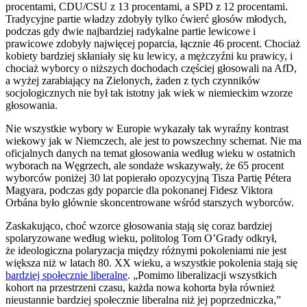
procentami, CDU/CSU z 13 procentami, a SPD z 12 procentami.
Tradycyjne partie władzy zdobyły tylko ćwierć głosów młodych,
podczas gdy dwie najbardziej radykalne partie lewicowe i
prawicowe zdobyły najwięcej poparcia, łącznie 46 procent. Chociaż
kobiety bardziej skłaniały się ku lewicy, a mężczyźni ku prawicy, i
chociaż wyborcy o niższych dochodach częściej głosowali na AfD,
a wyżej zarabiający na Zielonych, żaden z tych czynników
socjologicznych nie był tak istotny jak wiek w niemieckim wzorze
głosowania.
Nie wszystkie wybory w Europie wykazały tak wyraźny kontrast
wiekowy jak w Niemczech, ale jest to powszechny schemat. Nie ma
oficjalnych danych na temat głosowania według wieku w ostatnich
wyborach na Węgrzech, ale sondaże wskazywały, że 65 procent
wyborców poniżej 30 lat popierało opozycyjną Tisza Partię Pétera
Magyara, podczas gdy poparcie dla pokonanej Fidesz Viktora
Orbána było głównie skoncentrowane wśród starszych wyborców.
Zaskakująco, choć wzorce głosowania stają się coraz bardziej
spolaryzowane według wieku, politolog Tom O’Grady odkrył,
że ideologiczna polaryzacja między różnymi pokoleniami nie jest
większa niż w latach 80. XX wieku, a wszystkie pokolenia stają się
bardziej społecznie liberalne
. „Pomimo liberalizacji wszystkich
kohort na przestrzeni czasu, każda nowa kohorta była również
nieustannie bardziej społecznie liberalna niż jej poprzedniczka,”