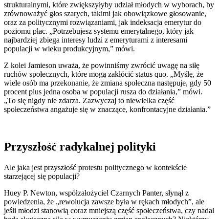
strukturalnymi, które zwiększyłyby udział młodych w wyborach, by
zrównoważyć głos szarych, takimi jak obowiązkowe głosowanie,
oraz za politycznymi rozwiązaniami, jak indeksacja emerytur do
poziomu płac. „Potrzebujesz systemu emerytalnego, który jak
najbardziej zbiega interesy ludzi z emeryturami z interesami
populacji w wieku produkcyjnym,” mówi.
Z kolei Jamieson uważa, że powinniśmy zwrócić uwagę na siłę
ruchów społecznych, które mogą zakłócić status quo. „Myślę, że
wiele osób ma przekonanie, że zmiana społeczna następuje, gdy 50
procent plus jedna osoba w populacji rusza do działania,” mówi.
„To się nigdy nie zdarza. Zazwyczaj to niewielka część
społeczeństwa angażuje się w znaczące, konfrontacyjne działania.”
Przyszłość radykalnej polityki
Ale jaka jest przyszłość protestu politycznego w kontekście
starzejącej się populacji?
Huey P. Newton, współzałożyciel Czarnych Panter, słynął z
powiedzenia, że „rewolucja zawsze była w rękach młodych”, ale
jeśli młodzi stanowią coraz mniejszą część społeczeństwa, czy nadal