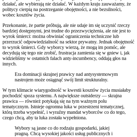
działać, ale wybierają nie działać. W każdym kraju zauważamy, że
politycy cierpią na postrzeganie obojętności, a nie bezsilności,
wobec kosztów życia.
Przekonanie, że partie próbują, ale nie udaje im się uczynić rzeczy
bardziej dostępnymi, jest trudne do przezwyciężenia, ale nie jest to
wyrok śmierci: można obwiniać ograniczenia techniczne lub
przerzucić odpowiedzialność na sektor prywatny. Jednak obojętność
to wyrok śmierci. Gdy wyborcy wierzą, że mogą im pomóc, ale
decydują się tego nie zrobić, frustracja zamienia się w gniew i, jak
widzieliśmy w ostatnich falach anty-incumbency, oddają głos na
innych.
Era dominacji skrajnej prawicy nad antysystemowym
nastrojem może osiągnąć swój limit strukturalny.
W tym klimacie wiarygodność w kwestii kosztów życia musiałaby
pochodzić spoza systemu. A największe outsiderzy — skrajna
prawica — również potykają się na tym ważnym polu
tematycznym. Istnieje ogromna luka w przestrzeni tematycznej,
którą trzeba wypełnić, i wyraźny mandat wyborców co do tego,
czego chcą, aby ta luka została wypełniona.
Wybory są jasne co do rodzaju gospodarki, jakiej
pragną. Chcą wysokiej jakości usług publicznych i