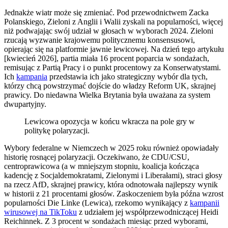
Jednakże wiatr może się zmieniać. Pod przewodnictwem Zacka
Polanskiego, Zieloni z Anglii i Walii zyskali na popularności, więcej
niż podwajając swój udział w głosach w wyborach 2024. Zieloni
rzucają wyzwanie krajowemu politycznemu konsensusowi,
opierając się na platformie jawnie lewicowej. Na dzień tego artykułu
[kwiecień 2026], partia miała 16 procent poparcia w sondażach,
remisując z Partią Pracy i o punkt procentowy za Konserwatystami.
Ich
kampania
przedstawia ich jako strategiczny wybór dla tych,
którzy chcą powstrzymać dojście do władzy Reform UK, skrajnej
prawicy. Do niedawna Wielka Brytania była uważana za system
dwupartyjny.
Lewicowa opozycja w końcu wkracza na pole gry w
politykę polaryzacji.
Wybory federalne w Niemczech w 2025 roku również opowiadały
historię rosnącej polaryzacji. Oczekiwano, że CDU/CSU,
centroprawicowa (a w mniejszym stopniu, koalicja kończąca
kadencję z Socjaldemokratami, Zielonymi i Liberałami), straci głosy
na rzecz AfD, skrajnej prawicy, która odnotowała najlepszy wynik
w historii z 21 procentami głosów. Zaskoczeniem była późna wzrost
popularności Die Linke (Lewica), rzekomo wynikający z
kampanii
wirusowej na TikToku
z udziałem jej współprzewodniczącej Heidi
Reichinnek. Z 3 procent w sondażach miesiąc przed wyborami,