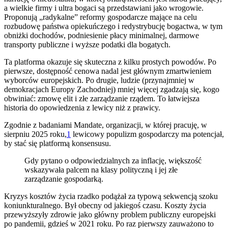
a wielkie firmy i ultra bogaci są przedstawiani jako wrogowie.
Proponują „radykalne” reformy gospodarcze mające na celu
rozbudowę państwa opiekuńczego i redystrybucję bogactwa, w tym
obniżki dochodów, podniesienie płacy minimalnej, darmowe
transporty publiczne i wyższe podatki dla bogatych.
Ta platforma okazuje się skuteczna z kilku prostych powodów. Po
pierwsze, dostępność cenowa nadal jest głównym zmartwieniem
wyborców europejskich. Po drugie, ludzie (przynajmniej w
demokracjach Europy Zachodniej) mniej więcej zgadzają się, kogo
obwiniać: zmowę elit i złe zarządzanie rządem. To łatwiejsza
historia do opowiedzenia z lewicy niż z prawicy.
Zgodnie z badaniami Mandate, organizacji, w której pracuję, w
sierpniu 2025 roku,
1
lewicowy populizm gospodarczy ma potencjał,
by stać się platformą konsensusu.
Gdy pytano o odpowiedzialnych za inflację, większość
wskazywała palcem na klasy polityczną i jej złe
zarządzanie gospodarką.
Kryzys kosztów życia rzadko podążał za typową sekwencją szoku
koniunkturalnego. Był obecny od jakiegoś czasu. Koszty życia
przewyższyły zdrowie jako główny problem publiczny europejski
po pandemii, gdzieś w 2021 roku. Po raz pierwszy zauważono to