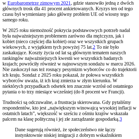
w
Eurobarometrze zimowym 2021
, gdzie stanowiło jedną z dwóch
głównych trosk dla 41 procent ankietowanych. Kryzys ten od tego
czasu był wymieniany jako główny problem UE od wiosny tego
samego roku.
W 2025 roku niemożność pokrycia podstawowych potrzeb nadal
była najważniejszym problemem zarówno dla mężczyzn, jak i
kobiet (nieco częściej dla kobiet) oraz we wszystkich grupach
wiekowych, z wyjątkiem tych powyżej 75 lat.
2
To nie było
zaskakujące. Koszty życia od lat są głównym tematem naszych
rankingów najważniejszych kwestii we wszystkich badanych
krajach; powróciły również w najnowszym sondażu w marcu 2026.
Nie zaskoczył nas też rosnący pesymizm wyborców co do trajektorii
ich kraju. Sondaż z 2025 roku pokazał, że połowa wszystkich
wyborców uważa, iż ich kraj zmierza w złym kierunku. W
niektórych przypadkach odsetek ten znacznie wzrósł od ostatniego
pytania o to trzy miesiące wcześniej (do 8 procent we Francji).
Trudności są odczuwalne, a frustracja skierowana. Gdy pytaliśmy
respondentów, kto jest „największym winowajcą wysokiej inflacji w
ostatnich latach”, większość w sześciu z ośmiu krajów wskazała
palcem na klasę polityczną i jej złe zarządzanie gospodarką.
3
Dane sugerują również, że społeczeństwo nie łączy
instynktownie niskiej imigracji z dobrym wskaźnikiem