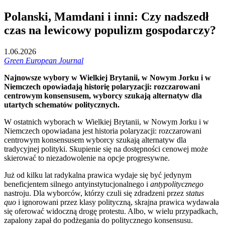
Polanski, Mamdani i inni: Czy nadszedł
czas na lewicowy populizm gospodarczy?
1.06.2026
Green European Journal
Najnowsze wybory w Wielkiej Brytanii, w Nowym Jorku i w
Niemczech opowiadają historię polaryzacji: rozczarowani
centrowym konsensusem, wyborcy szukają alternatyw dla
utartych schematów politycznych.
W ostatnich wyborach w Wielkiej Brytanii, w Nowym Jorku i w
Niemczech opowiadana jest historia polaryzacji: rozczarowani
centrowym konsensusem wyborcy szukają alternatyw dla
tradycyjnej polityki. Skupienie się na dostępności cenowej może
skierować to niezadowolenie na opcje progresywne.
Już od kilku lat radykalna prawica wydaje się być jedynym
beneficjentem silnego antyinstytucjonalnego i
antypolitycznego
nastroju. Dla wyborców, którzy czuli się zdradzeni przez
status
quo
i ignorowani przez klasy polityczną, skrajna prawica wydawała
się oferować widoczną drogę protestu. Albo, w wielu przypadkach,
zapalony zapał do podżegania do politycznego konsensusu.