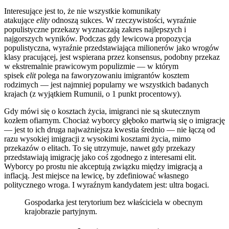
Interesujące jest to, że nie wszystkie komunikaty
atakujące
elity
odnoszą sukces. W rzeczywistości, wyraźnie
populistyczne przekazy wyznaczają zakres najlepszych i
najgorszych wyników. Podczas gdy lewicowa propozycja
populistyczna, wyraźnie przedstawiająca milionerów jako wrogów
klasy pracującej, jest wspierana przez konsensus, podobny przekaz
w ekstremalnie prawicowym populizmie — w którym
spisek
elit
polega na faworyzowaniu imigrantów kosztem
rodzimych — jest najmniej popularny we wszystkich badanych
krajach (z wyjątkiem Rumunii, o 1 punkt procentowy).
Gdy mówi się o kosztach życia, imigranci nie są skutecznym
kozłem ofiarnym. Chociaż wyborcy głęboko martwią się o imigrację
— jest to ich druga najważniejsza kwestia średnio — nie łączą od
razu wysokiej imigracji z wysokimi kosztami życia, mimo
przekazów o elitach. To się utrzymuje, nawet gdy przekazy
przedstawiają imigrację jako coś zgodnego z interesami elit.
Wyborcy po prostu nie akceptują związku między imigracją a
inflacją. Jest miejsce na lewicę, by zdefiniować własnego
politycznego wroga. I wyraźnym kandydatem jest: ultra bogaci.
Gospodarka jest terytorium bez właściciela w obecnym
krajobrazie partyjnym.