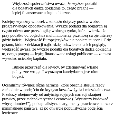
Większość społeczeństwa uważa, że wyższe podatki
dla bogatych dadzą dokładnie to, czego pragną —
lepiej finansowane usługi publiczne.
Kolejny wyraźny wniosek z sondażu dotyczy postaw wobec
progresywnego opodatkowania. Wyższe podatki dla bogatych są
często odrzucane przez logikę wolnego rynku, która twierdzi, że
przy podatku od bogactwa multimilionerzy przeniosą swoje interesy
gdzie indziej. Większość Europejczyków nie popiera tej teorii. Gdy
pytano, która z deklaracji najbardziej odzwierciedla ich poglądy,
większość uważa, że wyższe podatki dla bogatych dadzą dokładnie
to, czego pragną — lepiej finansowane usługi publiczne — zamiast
wywołać ucieczkę kapitału.
Istnieje przestrzeń dla lewicy, by zdefiniować własne
polityczne wroga. I wyraźnym kandydatem jest: ultra
bogaci.
Oceniliśmy również różne narracje, które obecnie stosują rządy
zachodnie w podejściu do kryzysu kosztów życia i mieszkalnictwa.
Przekazy obejmowały od antyimigracyjnych narracji skrajnej
prawicy, przez technokratyczne i centrowe („Wystarczy budować
więcej domów!”), po kapitalistyczne argumenty prawicowe na rzecz
minimalnego państwa, aż po otwarcie populistyczne podejścia
lewicowe.