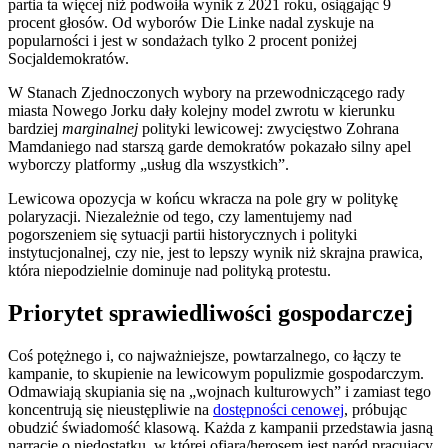
partia ta więcej niż podwoiła wynik z 2021 roku, osiągając 9
procent głosów. Od wyborów Die Linke nadal zyskuje na
popularności i jest w sondażach tylko 2 procent poniżej
Socjaldemokratów.
W Stanach Zjednoczonych wybory na przewodniczącego rady
miasta Nowego Jorku dały kolejny model zwrotu w kierunku
bardziej
marginalnej
polityki lewicowej: zwycięstwo Zohrana
Mamdaniego nad starszą garde demokratów pokazało silny apel
wyborczy platformy „usług dla wszystkich”.
Lewicowa opozycja w końcu wkracza na pole gry w politykę
polaryzacji. Niezależnie od tego, czy lamentujemy nad
pogorszeniem się sytuacji partii historycznych i polityki
instytucjonalnej, czy nie, jest to lepszy wynik niż skrajna prawica,
która niepodzielnie dominuje nad polityką protestu.
Priorytet sprawiedliwości gospodarczej
Coś potężnego i, co najważniejsze, powtarzalnego, co łączy te
kampanie, to skupienie na lewicowym populizmie gospodarczym.
Odmawiają skupiania się na „wojnach kulturowych” i zamiast tego
koncentrują się nieustępliwie na
dostępności cenowej
, próbując
obudzić świadomość klasową. Każda z kampanii przedstawia jasną
narrację o niedostatku, w której ofiarą/herosem jest naród pracujący,