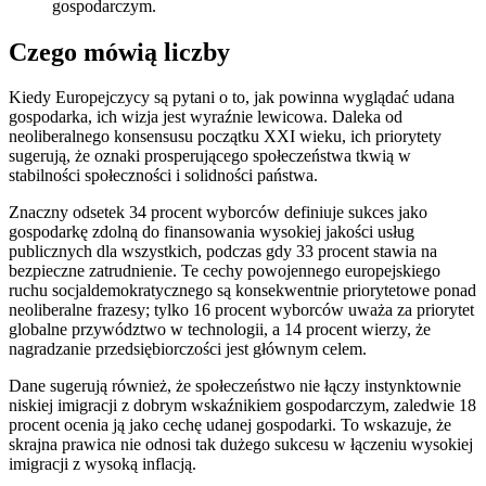
gospodarczym.
Czego mówią liczby
Kiedy Europejczycy są pytani o to, jak powinna wyglądać udana
gospodarka, ich wizja jest wyraźnie lewicowa. Daleka od
neoliberalnego konsensusu początku XXI wieku, ich priorytety
sugerują, że oznaki prosperującego społeczeństwa tkwią w
stabilności społeczności i solidności państwa.
Znaczny odsetek 34 procent wyborców definiuje sukces jako
gospodarkę zdolną do finansowania wysokiej jakości usług
publicznych dla wszystkich, podczas gdy 33 procent stawia na
bezpieczne zatrudnienie. Te cechy powojennego europejskiego
ruchu socjaldemokratycznego są konsekwentnie priorytetowe ponad
neoliberalne frazesy; tylko 16 procent wyborców uważa za priorytet
globalne przywództwo w technologii, a 14 procent wierzy, że
nagradzanie przedsiębiorczości jest głównym celem.
Dane sugerują również, że społeczeństwo nie łączy instynktownie
niskiej imigracji z dobrym wskaźnikiem gospodarczym, zaledwie 18
procent ocenia ją jako cechę udanej gospodarki. To wskazuje, że
skrajna prawica nie odnosi tak dużego sukcesu w łączeniu wysokiej
imigracji z wysoką inflacją.