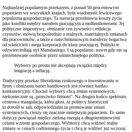
Najbardziej popularnym przekazem, z ponad 50-procentowym
poparciem we wszystkich krajach, była wiadomość lewicowego
populizmu gospodarczego. Ta narracja przedstawia koszty życia
jako konflikt między narodem pracującym a multimilionerami. Jej
polityczne imperatywy, obniżanie cen żywności i redukcja
czynszów, mówią bezpośrednio o realnych, materialnych zmianach
dla pracowników, a także o natychmiastowym transferze bogactwa
od właścicieli i mega korporacji do klasy pracującej. Polityki te
odzwierciedlają styl Mamdaniego. I są popularne, nawet gdy nie są
prezentowane osobiście przez uśmiechniętego polityka.
Wyborcy po prostu nie akceptują związku między
imigracją a inflacją.
Tradycyjny przekaz liberalizmu rynkowego o inwestowaniu w
firmy i obniżaniu barier handlowych jest również bardzo
konkurencyjny. Chociaż wyborcy chcą zmian systemowych,
niekoniecznie są „przeciwko firmom”. Na drugim końcu spektrum,
centrowa triangulacja, która głosi, że politycy historyczni
to
dorośli
w sali, odpowiedzialni za promowanie zmian
systemowych, cieszy się znacznie mniejszym poparciem. To samo
dotyczy powiązań między zieloną energią a długoterminowymi
celami wzrostu gospodarczego. Wybiorcy chcą widzieć realne
zmiany w cenach codziennego życia i chcą je widzieć już wczoraj.