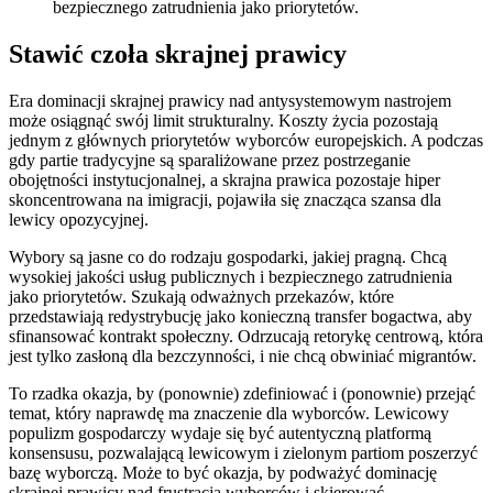
bezpiecznego zatrudnienia jako priorytetów.
Stawić czoła skrajnej prawicy
Era dominacji skrajnej prawicy nad antysystemowym nastrojem
może osiągnąć swój limit strukturalny. Koszty życia pozostają
jednym z głównych priorytetów wyborców europejskich. A podczas
gdy partie tradycyjne są sparaliżowane przez postrzeganie
obojętności instytucjonalnej, a skrajna prawica pozostaje hiper
skoncentrowana na imigracji, pojawiła się znacząca szansa dla
lewicy opozycyjnej.
Wybory są jasne co do rodzaju gospodarki, jakiej pragną. Chcą
wysokiej jakości usług publicznych i bezpiecznego zatrudnienia
jako priorytetów. Szukają odważnych przekazów, które
przedstawiają redystrybucję jako konieczną transfer bogactwa, aby
sfinansować kontrakt społeczny. Odrzucają retorykę centrową, która
jest tylko zasłoną dla bezczynności, i nie chcą obwiniać migrantów.
To rzadka okazja, by (ponownie) zdefiniować i (ponownie) przejąć
temat, który naprawdę ma znaczenie dla wyborców. Lewicowy
populizm gospodarczy wydaje się być autentyczną platformą
konsensusu, pozwalającą lewicowym i zielonym partiom poszerzyć
bazę wyborczą. Może to być okazja, by podważyć dominację
skrajnej prawicy nad frustracją wyborców i skierować