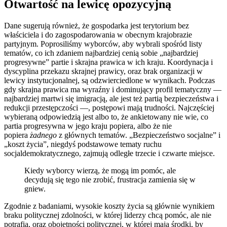
Otwartość na lewicę opozycyjną
Dane sugerują również, że gospodarka jest terytorium bez
właściciela i do zagospodarowania w obecnym krajobrazie
partyjnym. Poprosiliśmy wyborców, aby wybrali spośród listy
tematów, co ich zdaniem najbardziej cenią sobie „najbardziej
progresywne” partie i skrajna prawica w ich kraju. Koordynacja i
dyscyplina przekazu skrajnej prawicy, oraz brak organizacji w
lewicy instytucjonalnej, są odzwierciedlone w wynikach. Podczas
gdy skrajna prawica ma wyraźny i dominujący profil tematyczny —
najbardziej martwi się imigracją, ale jest też partią bezpieczeństwa i
redukcji przestępczości —, postępowi mają trudności. Najczęściej
wybieraną odpowiedzią jest albo to, że ankietowany nie wie, co
partia progresywna w jego kraju popiera, albo że nie
popiera
żadnego
z głównych tematów. „Bezpieczeństwo socjalne” i
„koszt życia”, niegdyś podstawowe tematy ruchu
socjaldemokratycznego, zajmują odległe trzecie i czwarte miejsce.
Kiedy wyborcy wierzą, że mogą im pomóc, ale
decydują się tego nie zrobić, frustracja zamienia się w
gniew.
Zgodnie z badaniami, wysokie koszty życia są głównie wynikiem
braku politycznej zdolności, w której liderzy chcą pomóc, ale nie
potrafią, oraz obojętności politycznej, w której mają środki, by