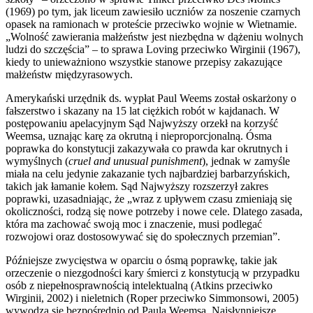
(1969) po tym, jak liceum zawiesiło uczniów za noszenie czarnych
opasek na ramionach w proteście przeciwko wojnie w Wietnamie.
„Wolność zawierania małżeństw jest niezbędna w dążeniu wolnych
ludzi do szczęścia” – to sprawa Loving przeciwko Wirginii (1967),
kiedy to unieważniono wszystkie stanowe przepisy zakazujące
małżeństw międzyrasowych.
Amerykański urzędnik ds. wypłat Paul Weems został oskarżony o
fałszerstwo i skazany na 15 lat ciężkich robót w kajdanach. W
postępowaniu apelacyjnym Sąd Najwyższy orzekł na korzyść
Weemsa, uznając karę za okrutną i nieproporcjonalną. Ósma
poprawka do konstytucji zakazywała co prawda kar okrutnych i
wymyślnych (
cruel and unusual punishment
), jednak w zamyśle
miała na celu jedynie zakazanie tych najbardziej barbarzyńskich,
takich jak łamanie kołem. Sąd Najwyższy rozszerzył zakres
poprawki, uzasadniając, że „wraz z upływem czasu zmieniają się
okoliczności, rodzą się nowe potrzeby i nowe cele. Dlatego zasada,
która ma zachować swoją moc i znaczenie, musi podlegać
rozwojowi oraz dostosowywać się do społecznych przemian”.
Późniejsze zwycięstwa w oparciu o ósmą poprawkę, takie jak
orzeczenie o niezgodności kary śmierci z konstytucją w przypadku
osób z niepełnosprawnością intelektualną (Atkins przeciwko
Wirginii, 2002) i nieletnich (Roper przeciwko Simmonsowi, 2005)
wywodzą się bezpośrednio od Paula Weemsa. Najsłynniejsze