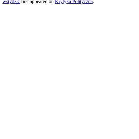
wstydzić
first appeared on
Krytyka Polityczna
.