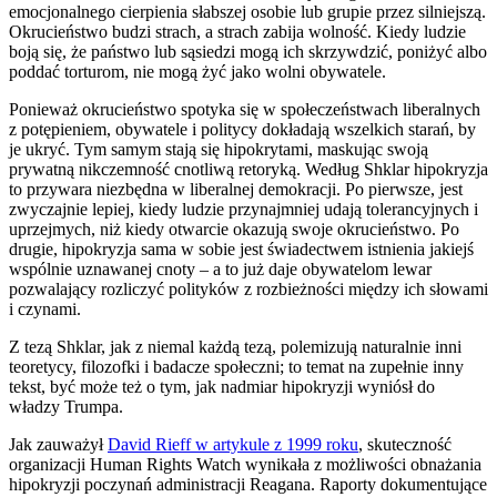
emocjonalnego cierpienia słabszej osobie lub grupie przez silniejszą.
Okrucieństwo budzi strach, a strach zabija wolność. Kiedy ludzie
boją się, że państwo lub sąsiedzi mogą ich skrzywdzić, poniżyć albo
poddać torturom, nie mogą żyć jako wolni obywatele.
Ponieważ okrucieństwo spotyka się w społeczeństwach liberalnych
z potępieniem, obywatele i politycy dokładają wszelkich starań, by
je ukryć. Tym samym stają się hipokrytami, maskując swoją
prywatną nikczemność cnotliwą retoryką. Według Shklar hipokryzja
to przywara niezbędna w liberalnej demokracji. Po pierwsze, jest
zwyczajnie lepiej, kiedy ludzie przynajmniej udają tolerancyjnych i
uprzejmych, niż kiedy otwarcie okazują swoje okrucieństwo. Po
drugie, hipokryzja sama w sobie jest świadectwem istnienia jakiejś
wspólnie uznawanej cnoty – a to już daje obywatelom lewar
pozwalający rozliczyć polityków z rozbieżności między ich słowami
i czynami.
Z tezą Shklar, jak z niemal każdą tezą, polemizują naturalnie inni
teoretycy, filozofki i badacze społeczni; to temat na zupełnie inny
tekst, być może też o tym, jak nadmiar hipokryzji wyniósł do
władzy Trumpa.
Jak zauważył
David Rieff w artykule z 1999 roku
, skuteczność
organizacji Human Rights Watch wynikała z możliwości obnażania
hipokryzji poczynań administracji Reagana. Raporty dokumentujące