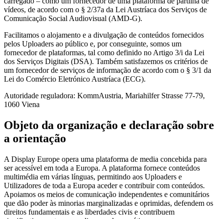
carregado – como um fornecedor de uma plataforma de partilha de
vídeos, de acordo com o § 2/37a da Lei Austríaca dos Serviços de
Comunicação Social Audiovisual (AMD-G).
Facilitamos o alojamento e a divulgação de conteúdos fornecidos
pelos Uploaders ao público e, por conseguinte, somos um
fornecedor de plataformas, tal como definido no Artigo 3/i da Lei
dos Serviços Digitais (DSA). Também satisfazemos os critérios de
um fornecedor de serviços de informação de acordo com o § 3/1 da
Lei do Comércio Eletrónico Austríaca (ECG).
Autoridade reguladora: KommAustria, Mariahilfer Strasse 77-79,
1060 Viena
Objeto da organização e declaração sobre
a orientação
A Display Europe opera uma plataforma de media concebida para
ser acessível em toda a Europa. A plataforma fornece conteúdos
multimédia em várias línguas, permitindo aos Uploaders e
Utilizadores de toda a Europa aceder e contribuir com conteúdos.
Apoiamos os meios de comunicação independentes e comunitários
que dão poder às minorias marginalizadas e oprimidas, defendem os
direitos fundamentais e as liberdades civis e contribuem