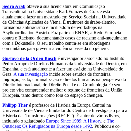
Sedra Arab
obteve a sua licenciatura em Comunicação
Transcultural na Universidade Karl-Franzes de Graz e está
atualmente a fazer um mestrado em Serviço Social na Universidade
de Ciências Aplicadas de Viena. É tradutora de árabe-alemão,
formadora antirracismo e facilitadora de workshops na
Asylkoordination Austria. Faz parte da ENAR, a Rede Europeia
contra o Racismo, documentando casos de racismo anti-muçulmano
com a Dokustelle. O seu trabalho centra-se em abordagens
comunitárias para prevenir a violência baseada no género.
Gustavo de la Orden Bosch
é investigador associado no Instituto
Pedro Arrupe de Direitos Humanos da Universidade de Deusto, em
Espanha, e está atualmente a fazer um estágio na Universidade de
Graz.
A sua investigação
incide sobre estudos de fronteiras,
migração, asilo, criminalização e direitos humanos na perspetiva do
Direito Internacional, do Direito Penal e da Criminologia. O seu
projeto visa compreender melhor o regime de fronteiras da União
Europeia, tanto dentro como fora do espaço Schengen.
Philipp Ther
é professor de História da Europa Central na
Universidade de Viena e fundador do Centro de Investigação para a
História das Transformações (RECET). É autor de vários livros,
incluindo o galardoado
Europe Since 1989: A History
, e
The
Outsiders: Os Refugiados na Europa desde 1492
. Publicou e co-