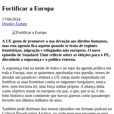
Fortificar a Europa
17/06/2024
Display Europe
A UE gosta de promover a sua devoção aos direitos humanos,
mas esta agenda fica aquém quando se trata de regimes
fronteiriços, migração e refugiados não europeus. O novo
episódio de Standard Time reflecte sobre as eleições para o PE,
discutindo a segurança e a política externa.
A segurança está na mente de todos e no topo da agenda política em
toda a Europa, mas se quisermos aprofundar esta questão, temos de
abordar um paradoxo: embora a UE esteja muito empenhada em
fortificar as suas fronteiras contra os migrantes irregulares, nunca
teve, nem tenciona ter, uma força militar própria. A aliança tinha
como objetivo reunir os europeus em paz, o que, por si só, é um
feito histórico num continente que travou guerras como passatempo
favorito nos últimos milhares de anos.
Também pode desfrutar dos nossos episódios em formato podcast no
Cultural Broadcasting Archive, ou onde quer que encontre os seus