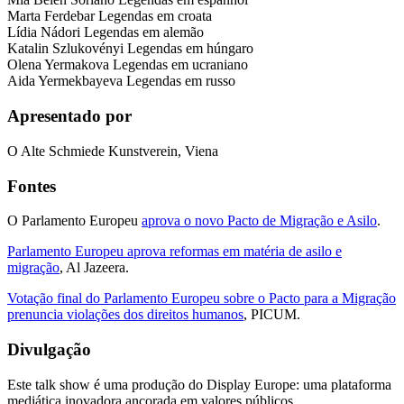
Marta Ferdebar Legendas em croata
Lídia Nádori Legendas em alemão
Katalin Szlukovényi Legendas em húngaro
Olena Yermakova Legendas em ucraniano
Aida Yermekbayeva Legendas em russo
Apresentado por
O Alte Schmiede Kunstverein, Viena
Fontes
O Parlamento Europeu
aprova o novo Pacto de Migração e Asilo
.
Parlamento Europeu aprova reformas em matéria de asilo e
migração
, Al Jazeera.
Votação final do Parlamento Europeu sobre o Pacto para a Migração
prenuncia violações dos direitos humanos
, PICUM.
Divulgação
Este talk show é uma produção do Display Europe: uma plataforma
mediática inovadora ancorada em valores públicos.