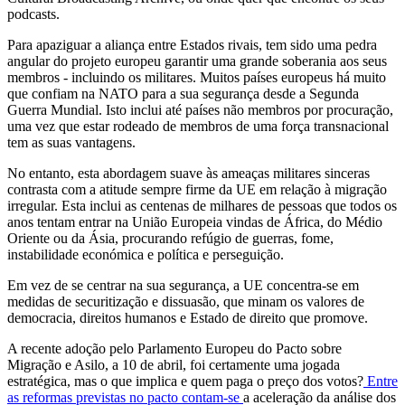
podcasts.
Para apaziguar a aliança entre Estados rivais, tem sido uma pedra
angular do projeto europeu garantir uma grande soberania aos seus
membros - incluindo os militares. Muitos países europeus há muito
que confiam na NATO para a sua segurança desde a Segunda
Guerra Mundial. Isto inclui até países não membros por procuração,
uma vez que estar rodeado de membros de uma força transnacional
tem as suas vantagens.
No entanto, esta abordagem suave às ameaças militares sinceras
contrasta com a atitude sempre firme da UE em relação à migração
irregular. Esta inclui as centenas de milhares de pessoas que todos os
anos tentam entrar na União Europeia vindas de África, do Médio
Oriente ou da Ásia, procurando refúgio de guerras, fome,
instabilidade económica e política e perseguição.
Em vez de se centrar na sua segurança, a UE concentra-se em
medidas de securitização e dissuasão, que minam os valores de
democracia, direitos humanos e Estado de direito que promove.
A recente adoção pelo Parlamento Europeu do Pacto sobre
Migração e Asilo, a 10 de abril, foi certamente uma jogada
estratégica, mas o que implica e quem paga o preço dos votos?
Entre
as reformas previstas no pacto contam-se
a aceleração da análise dos