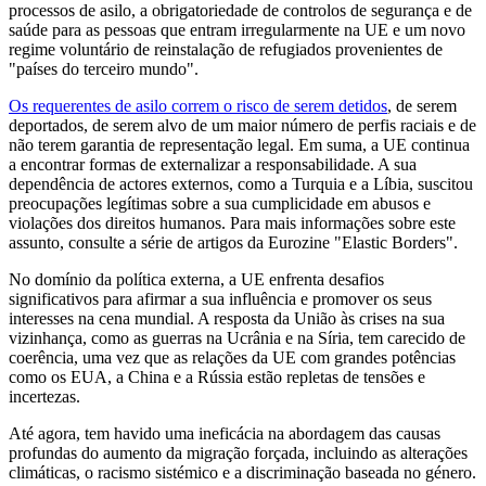
processos de asilo, a obrigatoriedade de controlos de segurança e de
saúde para as pessoas que entram irregularmente na UE e um novo
regime voluntário de reinstalação de refugiados provenientes de
"países do terceiro mundo".
Os requerentes de asilo correm o risco de serem detidos
, de serem
deportados, de serem alvo de um maior número de perfis raciais e de
não terem garantia de representação legal. Em suma, a UE continua
a encontrar formas de externalizar a responsabilidade. A sua
dependência de actores externos, como a Turquia e a Líbia, suscitou
preocupações legítimas sobre a sua cumplicidade em abusos e
violações dos direitos humanos. Para mais informações sobre este
assunto, consulte a série de artigos da Eurozine "Elastic Borders".
No domínio da política externa, a UE enfrenta desafios
significativos para afirmar a sua influência e promover os seus
interesses na cena mundial. A resposta da União às crises na sua
vizinhança, como as guerras na Ucrânia e na Síria, tem carecido de
coerência, uma vez que as relações da UE com grandes potências
como os EUA, a China e a Rússia estão repletas de tensões e
incertezas.
Até agora, tem havido uma ineficácia na abordagem das causas
profundas do aumento da migração forçada, incluindo as alterações
climáticas, o racismo sistémico e a discriminação baseada no género.