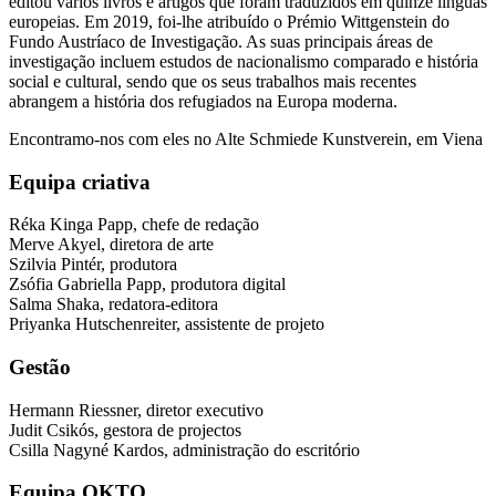
editou vários livros e artigos que foram traduzidos em quinze línguas
europeias. Em 2019, foi-lhe atribuído o Prémio Wittgenstein do
Fundo Austríaco de Investigação. As suas principais áreas de
investigação incluem estudos de nacionalismo comparado e história
social e cultural, sendo que os seus trabalhos mais recentes
abrangem a história dos refugiados na Europa moderna.
Encontramo-nos com eles no Alte Schmiede Kunstverein, em Viena
Equipa criativa
Réka Kinga Papp, chefe de redação
Merve Akyel, diretora de arte
Szilvia Pintér, produtora
Zsófia Gabriella Papp, produtora digital
Salma Shaka, redatora-editora
Priyanka Hutschenreiter, assistente de projeto
Gestão
Hermann Riessner, diretor executivo
Judit Csikós, gestora de projectos
Csilla Nagyné Kardos, administração do escritório
Equipa OKTO