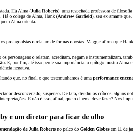
stada. Há Alma (
Julia Roberts
), uma respeitada professora de filosofi
l. Há o colega de Alma, Hank (
Andrew Garfield
), seu ex-amante que
 quem Alma orienta.
 os protagonistas o relatam de formas opostas. Maggie afirma que Hank 
 os personagens o relatam, acreditam, negam e instrumentalizam, també
ção
. E, por fim, até isso perde sua importância: o epílogo mostra Alma
iência negativa.
altando que, no final, o que testemunhamos é uma
performance encen
ctador desconcertado, suspenso. De fato, dividiu os críticos: alguns no
rpretações. E não é isso, afinal, que o cinema deve fazer? Nos impulsio
y e um diretor para ficar de olho
omendação de Julia Roberts
no palco do
Golden Globes
em 11 de jan