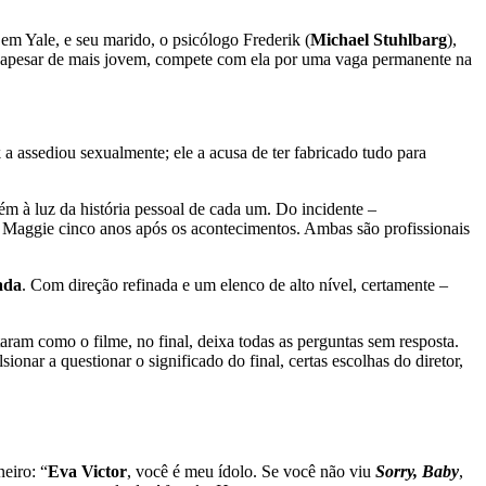
a em Yale, e seu marido, o psicólogo Frederik (
Michael Stuhlbarg
),
, apesar de mais jovem, compete com ela por uma vaga permanente na
a assediou sexualmente; ele a acusa de ter fabricado tudo para
m à luz da história pessoal de cada um. Do incidente –
 e Maggie cinco anos após os acontecimentos. Ambas são profissionais
ada
. Com direção refinada e um elenco de alto nível, certamente –
taram como o filme, no final, deixa todas as perguntas sem resposta.
nar a questionar o significado do final, certas escolhas do diretor,
eiro: “
Eva Victor
, você é meu ídolo. Se você não viu
Sorry, Baby
,