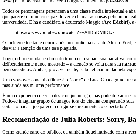
woke
) e a hipocrisia de uma certa burguesia liberal no pós-
MeToo
.
Todos os personagens pertencem a uma classe média intelectual e aba
que parece ser o único capaz de ver e chamar as coisas pelo nome rea
universidade. E há a candidata a doutorado Maggie (
Ayo Edebiri
), a
https://www.youtube.com/watch?v=A8R6DMlDtxk
O incidente incitante ocorre após uma noite na casa de Alma e Fred, e
desviar a atenção de uma tese plagiada.
Logo, o filme muda seu foco do trauma em si para sua narrativa: como
deliberadamente nunca mostrado – a atenção se volta para sua
narra
bem-sucedidas. Ambas, provavelmente, se beneficiaram daquela exper
Uma voz-over conclui o filme: é o “corte” de Luca Guadagnino, ress
mas ainda assim, uma performance.
É uma experiência de visualização que intriga, mas pode deixar o espe
Pode-se imaginar grupos de amigos fora do cinema comparando suas inte
certas tomadas que parecem dirigir-se diretamente ao espectador?
Recomendação de Julia Roberts: Sorry, Bab
Como grande parte do público, eu também fiquei intrigado com a
rec