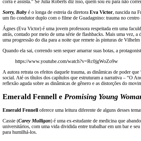
corra e assista.” Se Julia Roberts diz isso, quem sou eu para não co
Sorry, Baby
é o longa de estreia da diretora
Eva Victor
, nascida na F
um fio condutor duplo com o filme de Guadagnino: trauma no centro 
Ágnes (Eva Victor) é uma jovem professora respeitada em uma faculda
atrás, contado por meio de uma série de flashbacks. Mais uma vez, a d
uma progressão do dia para a noite que remete às pinturas de Vilhel
Quando ela sai, correndo sem sequer amarrar suas botas, a protagonis
https://www.youtube.com/watch?v=Rc0jgWoZo9w
A autora retrata os efeitos daquele trauma, as dinâmicas de poder qu
social. Até os títulos dos capítulos que estruturam a narrativa – “
reflexão aguda sobre as dinâmicas de gênero e as distorções do mov
Emerald Fennell e
Promising Young Woma
Emerald Fennell
oferece uma leitura diferente de alguns desses tem
Cassie (
Carey Mulligan
) é uma ex-estudante de medicina que abando
universitários, com uma vida dividida entre trabalhar em um bar e seu
para humilhá-los.