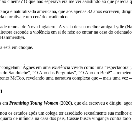
rrer ao cinema? O que não esperava era me ver assistindo ao que parecia
rança e naturalizada americana, que aos apenas 32 anos escreveu, dirigi
da narrativa e um cenário acadêmico.
de remota de Nova Inglaterra. A visita de sua melhor amiga Lydie (Na
iretora esconde a violência em si de nós: ao entrar na casa do orienta
m Hammershøi.
ta está em choque.
e “congelam” Ágnes em uma existência vivida como uma “espectadora”, com
O Ano do Sanduíche”, “O Ano das Perguntas”, “O Ano do Bebê” – remetem
imento MeToo, revelando uma narrativa complexa que – mais uma vez – 
n
as em
Promising Young Woman
(2020), que ela escreveu e dirigiu, ago
nou os estudos após um colega ter assediado sexualmente sua melhor a
 quarto de infância na casa dos pais, Cassie busca vingança contra tod