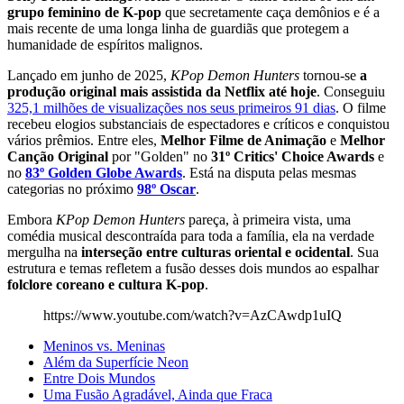
grupo feminino de K-pop
que secretamente caça demônios e é a
mais recente de uma longa linha de guardiãs que protegem a
humanidade de espíritos malignos.
Lançado em junho de 2025,
KPop Demon Hunters
tornou-se
a
produção original mais assistida da Netflix até hoje
. Conseguiu
325,1 milhões de visualizações nos seus primeiros 91 dias
. O filme
recebeu elogios substanciais de espectadores e críticos e conquistou
vários prêmios. Entre eles,
Melhor Filme de Animação
e
Melhor
Canção Original
por "Golden" no
31º Critics' Choice Awards
e
no
83º Golden Globe Awards
. Está na disputa pelas mesmas
categorias no próximo
98º Oscar
.
Embora
KPop Demon Hunters
pareça, à primeira vista, uma
comédia musical descontraída para toda a família, ela na verdade
mergulha na
interseção entre culturas oriental e ocidental
. Sua
estrutura e temas refletem a fusão desses dois mundos ao espalhar
folclore coreano e cultura K-pop
.
https://www.youtube.com/watch?v=AzCAwdp1uIQ
Meninos vs. Meninas
Além da Superfície Neon
Entre Dois Mundos
Uma Fusão Agradável, Ainda que Fraca