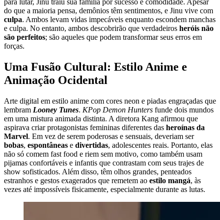
para lutar, Jinu traiu sua família por sucesso e comodidade. Apesar
do que a maioria pensa, demônios têm sentimentos, e Jinu vive com
culpa
. Ambos levam vidas impecáveis enquanto escondem manchas
e culpa. No entanto, ambos descobrirão que verdadeiros
heróis não
são perfeitos
; são aqueles que podem transformar seus erros em
forças.
Uma Fusão Cultural: Estilo Anime e
Animação Ocidental
Arte digital em estilo anime com cores neon e piadas engraçadas que
lembram
Looney Tunes
.
KPop Demon Hunters
funde dois mundos
em uma mistura animada distinta. A diretora Kang afirmou que
aspirava criar protagonistas femininas diferentes das
heroínas da
Marvel
. Em vez de serem poderosas e sensuais, deveriam ser
bobas
,
espontâneas
e
divertidas
, adolescentes reais. Portanto, elas
não só comem fast food e riem sem motivo, como também usam
pijamas confortáveis e infantis que contrastam com seus trajes de
show sofisticados. Além disso, têm olhos grandes, penteados
estranhos e gestos exagerados que remetem ao
estilo mangá
, às
vezes até impossíveis fisicamente, especialmente durante as lutas.