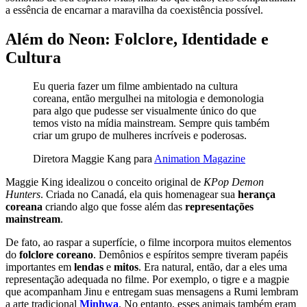
a essência de encarnar a maravilha da coexistência possível.
Além do Neon: Folclore, Identidade e
Cultura
Eu queria fazer um filme ambientado na cultura
coreana, então mergulhei na mitologia e demonologia
para algo que pudesse ser visualmente único do que
temos visto na mídia mainstream. Sempre quis também
criar um grupo de mulheres incríveis e poderosas.
Diretora Maggie Kang para
Animation Magazine
Maggie King idealizou o conceito original de
KPop Demon
Hunters
. Criada no Canadá, ela quis homenagear sua
herança
coreana
criando algo que fosse além das
representações
mainstream
.
De fato, ao raspar a superfície, o filme incorpora muitos elementos
do
folclore coreano
. Demônios e espíritos sempre tiveram papéis
importantes em
lendas
e
mitos
. Era natural, então, dar a eles uma
representação adequada no filme. Por exemplo, o tigre e a magpie
que acompanham Jinu e entregam suas mensagens a Rumi lembram
a arte tradicional
Minhwa
. No entanto, esses animais também eram