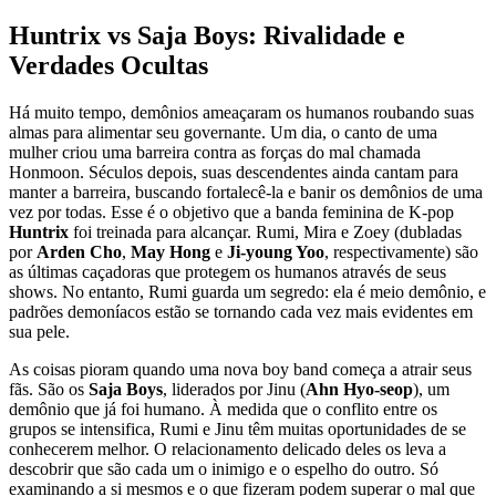
Huntrix vs Saja Boys: Rivalidade e
Verdades Ocultas
Há muito tempo, demônios ameaçaram os humanos roubando suas
almas para alimentar seu governante. Um dia, o canto de uma
mulher criou uma barreira contra as forças do mal chamada
Honmoon. Séculos depois, suas descendentes ainda cantam para
manter a barreira, buscando fortalecê-la e banir os demônios de uma
vez por todas. Esse é o objetivo que a banda feminina de K-pop
Huntrix
foi treinada para alcançar. Rumi, Mira e Zoey (dubladas
por
Arden Cho
,
May Hong
e
Ji-young Yoo
, respectivamente) são
as últimas caçadoras que protegem os humanos através de seus
shows. No entanto, Rumi guarda um segredo: ela é meio demônio, e
padrões demoníacos estão se tornando cada vez mais evidentes em
sua pele.
As coisas pioram quando uma nova boy band começa a atrair seus
fãs. São os
Saja Boys
, liderados por Jinu (
Ahn Hyo-seop
), um
demônio que já foi humano. À medida que o conflito entre os
grupos se intensifica, Rumi e Jinu têm muitas oportunidades de se
conhecerem melhor. O relacionamento delicado deles os leva a
descobrir que são cada um o inimigo e o espelho do outro. Só
examinando a si mesmos e o que fizeram podem superar o mal que