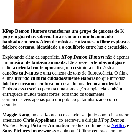
KPop Demon Hunters transforma um grupo de garotas de K-
pop em guardiãs sobrenaturais em um mundo animado
banhado em néon. Além de músicas cativantes, o filme explora o
folclore coreano, identidade e o equilíbrio entre luz e escuridão.
Explorando além da superfície,
KPop Demon Hunters
não é apenas
um
musical de fantasia animada
. Ele apresenta
lendas antigas
e
cultura
oriental contemporânea
, uma estrutura cult clássica,
canções cativantes
e uma centena de tons de fluorescência. O filme
é uma
híbrido cultural cuidadosamente elaborado
que introduz
folclore coreano
e
cultura pop
usando uma
técnica ocidental
.
Embora essa escolha permita uma apreciação ampla, ela também
enfraquece muitos temas fortes, tornando-os totalmente
compreensíveis apenas para um público já familiarizado com o
assunto.
Maggie Kang
, uma sul-coreana e canadense, junto com o ilustrador
americano
Chris Appelhans
, co-escreveu e dirigiu
KPop Demon
Hunters
.
Sony Pictures Animation
produziu o filme para
Netflix
, e
Sony Pictures Imageworks
o animou. O filme centra-se em um