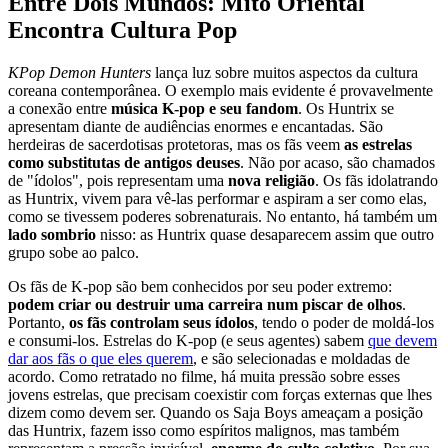
Entre Dois Mundos: Mito Oriental
Encontra Cultura Pop
KPop Demon Hunters
lança luz sobre muitos aspectos da cultura
coreana contemporânea. O exemplo mais evidente é provavelmente
a conexão entre
música K-pop e seu fandom
. Os Huntrix se
apresentam diante de audiências enormes e encantadas. São
herdeiras de sacerdotisas protetoras, mas os fãs veem
as estrelas
como substitutas de antigos deuses
. Não por acaso, são chamados
de "ídolos", pois representam uma
nova religião
. Os fãs idolatrando
as Huntrix, vivem para vê-las performar e aspiram a ser como elas,
como se tivessem poderes sobrenaturais. No entanto, há também um
lado sombrio
nisso: as Huntrix quase desaparecem assim que outro
grupo sobe ao palco.
Os fãs de K-pop são bem conhecidos por seu poder extremo:
podem criar ou destruir uma carreira num piscar de olhos
.
Portanto,
os fãs controlam seus ídolos
, tendo o poder de moldá-los
e consumi-los. Estrelas do K-pop (e seus agentes) sabem
que devem
dar aos fãs o que eles querem
, e são selecionadas e moldadas de
acordo. Como retratado no filme, há muita pressão sobre esses
jovens estrelas, que precisam coexistir com forças externas que lhes
dizem como devem ser. Quando os Saja Boys ameaçam a posição
das Huntrix, fazem isso como espíritos malignos, mas também