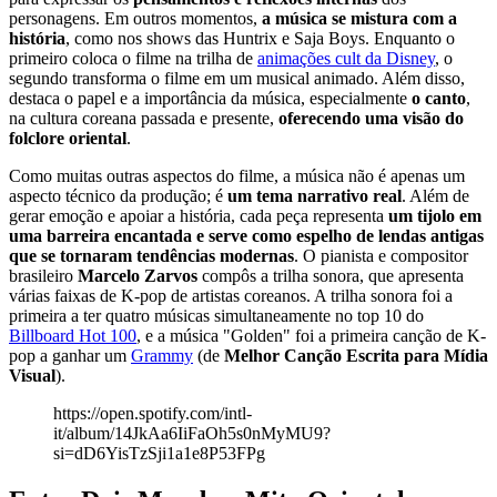
personagens. Em outros momentos,
a música se mistura com a
história
, como nos shows das Huntrix e Saja Boys. Enquanto o
primeiro coloca o filme na trilha de
animações cult da Disney
, o
segundo transforma o filme em um musical animado. Além disso,
destaca o papel e a importância da música, especialmente
o canto
,
na cultura coreana passada e presente,
oferecendo uma visão do
folclore oriental
.
Como muitas outras aspectos do filme, a música não é apenas um
aspecto técnico da produção; é
um tema narrativo real
. Além de
gerar emoção e apoiar a história, cada peça representa
um tijolo em
uma barreira encantada e serve como espelho de lendas antigas
que se tornaram tendências modernas
. O pianista e compositor
brasileiro
Marcelo Zarvos
compôs a trilha sonora, que apresenta
várias faixas de K-pop de artistas coreanos. A trilha sonora foi a
primeira a ter quatro músicas simultaneamente no top 10 do
Billboard Hot 100
, e a música "Golden" foi a primeira canção de K-
pop a ganhar um
Grammy
(de
Melhor Canção Escrita para Mídia
Visual
).
https://open.spotify.com/intl-
it/album/14JkAa6IiFaOh5s0nMyMU9?
si=dD6YisTzSji1a1e8P53FPg