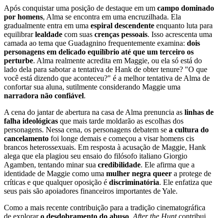
Após conquistar uma posição de destaque em um
campo dominado
por homens
, Alma se encontra em uma encruzilhada. Ela
gradualmente entra em uma
espiral descendente
enquanto luta para
equilibrar
lealdade
com suas
crenças pessoais
. Isso acrescenta uma
camada ao tema que Guadagnino frequentemente examina:
dois
personagens em delicado equilíbrio até que um terceiro os
perturbe
. Alma realmente acredita em Maggie, ou ela só está do
lado dela para sabotar a tentativa de Hank de obter tenure? "O que
você está dizendo que aconteceu?" é a melhor tentativa de Alma de
confortar sua aluna, sutilmente considerando Maggie uma
narradora não confiável
.
A cena do jantar de abertura na casa de Alma prenuncia as
linhas de
falha ideológicas
que mais tarde moldarão as escolhas dos
personagens. Nessa cena, os personagens debatem se
a cultura do
cancelamento
foi longe demais e começou a visar homens cis
brancos heterossexuais. Em resposta à acusação de Maggie, Hank
alega que ela plagiou seu ensaio do filósofo italiano Giorgio
Agamben, tentando minar sua
credibilidade
. Ele afirma que a
identidade de Maggie como uma
mulher negra queer
a protege de
críticas e que qualquer oposição é
discriminatória
. Ele enfatiza que
seus pais são apoiadores financeiros importantes de Yale.
Como a mais recente contribuição para a tradição cinematográfica
de explorar
o desdobramento do abuso
,
After the Hunt
contribui