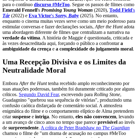
para o contínuo
discurso #MeToo
. Segue os passos de filmes como
Emerald Fennell
's
Promising Young Woman
(2020),
Todd Field
's
Tár
(2022) e
Eva Victor
's
Sorry, Baby
(2025). No entanto,
enquanto o cinema muitas vezes serve como um meio poderoso para
estimular conversas e fazer declarações sociais,
After the Hunt
adota
uma abordagem diferente de filmes que centralizam a narrativa na
verdade da vítima
. A história de Maggie é questionada, criticada e
às vezes desacreditada aqui, forçando o público a confrontar
a
ambiguidade da crença
e
a complexidade do julgamento moral
.
Uma Recepção Divisiva e os Limites da
Neutralidade Moral
Embora
After the Hunt
tenha recebido amplo reconhecimento por
suas atuações poderosas, também foi duramente criticado por alguns
críticos.
Segundo David Fear
, escrevendo para
Rolling Stone
,
Guadagnino "quebrou sua sequência de vitórias", produzindo uma
confusão caótica disfarçada de comentário social. A atmosfera
enigmática do filme e o comportamento elíptico de Alma pretendem
criar
suspense
e
intriga
. No entanto,
eles não convencem
, levando
a um avanço de cinco anos no tempo que parece
previsível
ao invés
de
surpreendente
.
A crítica de Peter Bradshaw no
The Guardian
chamou o filme de "um drama de acusação no campus #MeToo