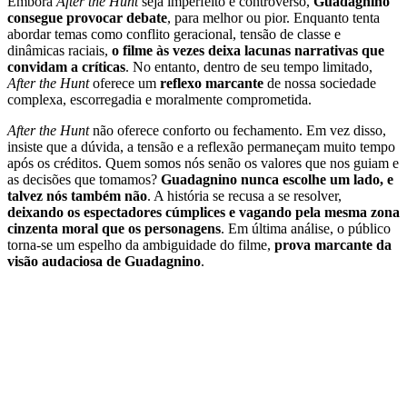
Embora
After the Hunt
seja imperfeito e controverso,
Guadagnino
consegue provocar debate
, para melhor ou pior. Enquanto tenta
abordar temas como conflito geracional, tensão de classe e
dinâmicas raciais,
o filme às vezes deixa lacunas narrativas que
convidam a críticas
. No entanto, dentro de seu tempo limitado,
After the Hunt
oferece um
reflexo marcante
de nossa sociedade
complexa, escorregadia e moralmente comprometida.
After the Hunt
não oferece conforto ou fechamento. Em vez disso,
insiste que a dúvida, a tensão e a reflexão permaneçam muito tempo
após os créditos. Quem somos nós senão os valores que nos guiam e
as decisões que tomamos?
Guadagnino nunca escolhe um lado, e
talvez nós também não
. A história se recusa a se resolver,
deixando os espectadores cúmplices e vagando pela mesma zona
cinzenta moral que os personagens
. Em última análise, o público
torna-se um espelho da ambiguidade do filme,
prova marcante da
visão audaciosa de Guadagnino
.