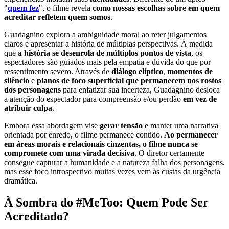
"
quem fez
", o filme revela
como nossas escolhas sobre em quem
acreditar refletem quem somos
.
Guadagnino explora a ambiguidade moral ao reter julgamentos
claros e apresentar a história de múltiplas perspectivas. À medida
que
a história se desenrola de múltiplos pontos de vista
, os
espectadores são guiados mais pela empatia e dúvida do que por
ressentimento severo. Através de
diálogo elíptico
,
momentos de
silêncio
e
planos de foco superficial que permanecem nos rostos
dos personagens
para enfatizar sua incerteza, Guadagnino desloca
a atenção do espectador para compreensão e/ou perdão
em vez de
atribuir culpa
.
Embora essa abordagem vise
gerar tensão
e manter uma narrativa
orientada por enredo, o filme permanece contido.
Ao permanecer
em áreas morais e relacionais cinzentas, o filme nunca se
compromete com uma virada decisiva
. O diretor certamente
consegue capturar a humanidade e a natureza falha dos personagens,
mas esse foco introspectivo muitas vezes vem às custas da urgência
dramática.
À Sombra do #MeToo: Quem Pode Ser
Acreditado?