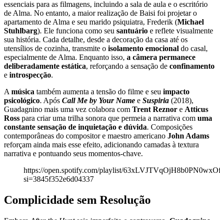
essenciais para as filmagens, incluindo a sala de aula e o escritório
de Alma. No entanto, a maior realização de Baisi foi projetar o
apartamento de Alma e seu marido psiquiatra, Frederik (
Michael
Stuhlbarg
). Ele funciona como seu
santuário
e reflete visualmente
sua história. Cada detalhe, desde a decoração da casa até os
utensílios de cozinha, transmite o
isolamento emocional
do casal,
especialmente de Alma. Enquanto isso,
a câmera permanece
deliberadamente estática
, reforçando a sensação de
confinamento
e
introspecção
.
A
música
também aumenta a tensão do filme e seu
impacto
psicológico
. Após
Call Me by Your Name
e
Suspiria
(2018),
Guadagnino mais uma vez colabora com
Trent Reznor
e
Atticus
Ross
para criar uma trilha sonora que permeia a narrativa com
uma
constante sensação de inquietação e dúvida
. Composições
contemporâneas do compositor e maestro americano
John Adams
reforçam ainda mais esse efeito, adicionando camadas à textura
narrativa e pontuando seus momentos-chave.
https://open.spotify.com/playlist/63xLVJTVqOjH8b0PN0wxO
si=3845f352e6d04337
Complicidade sem Resolução