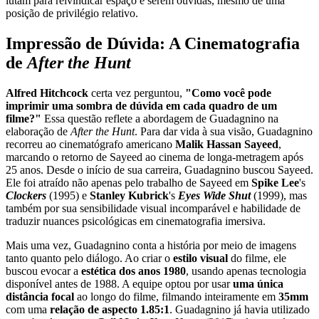
lutam para reivindicar espaço e serem ouvidas, mesmo de uma
posição de privilégio relativo.
Impressão de Dúvida: A Cinematografia
de
After the Hunt
Alfred Hitchcock
certa vez perguntou,
"Como você pode
imprimir uma sombra de dúvida em cada quadro de um
filme?"
Essa questão reflete a abordagem de Guadagnino na
elaboração de
After the Hunt
. Para dar vida à sua visão, Guadagnino
recorreu ao cinematógrafo americano
Malik Hassan Sayeed
,
marcando o retorno de Sayeed ao cinema de longa-metragem após
25 anos. Desde o início de sua carreira, Guadagnino buscou Sayeed.
Ele foi atraído não apenas pelo trabalho de Sayeed em
Spike Lee
's
Clockers
(1995) e
Stanley Kubrick
's
Eyes Wide Shut
(1999), mas
também por sua sensibilidade visual incomparável e habilidade de
traduzir nuances psicológicas em cinematografia imersiva.
Mais uma vez, Guadagnino conta a história por meio de imagens
tanto quanto pelo diálogo. Ao criar o
estilo visual
do filme, ele
buscou evocar a
estética dos anos 1980
, usando apenas tecnologia
disponível antes de 1988. A equipe optou por usar
uma única
distância focal
ao longo do filme, filmando inteiramente em
35mm
com uma
relação de aspecto 1.85:1
. Guadagnino já havia utilizado