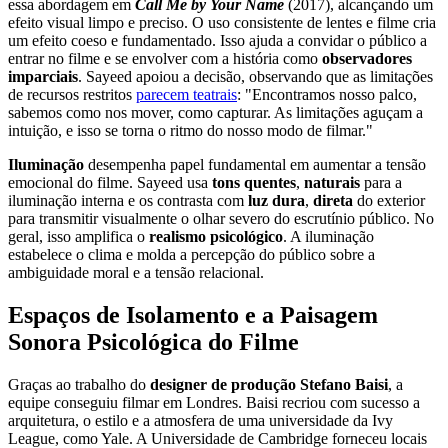
essa abordagem em
Call Me by Your Name
(2017), alcançando um
efeito visual limpo e preciso. O uso consistente de lentes e filme cria
um efeito coeso e fundamentado. Isso ajuda a convidar o público a
entrar no filme e se envolver com a história como
observadores
imparciais
. Sayeed apoiou a decisão, observando que as limitações
de recursos restritos
parecem teatrais
: "Encontramos nosso palco,
sabemos como nos mover, como capturar. As limitações aguçam a
intuição, e isso se torna o ritmo do nosso modo de filmar."
Iluminação
desempenha papel fundamental em aumentar a tensão
emocional do filme. Sayeed usa
tons quentes
,
naturais
para a
iluminação interna e os contrasta com
luz dura
,
direta
do exterior
para transmitir visualmente o olhar severo do escrutínio público. No
geral, isso amplifica o
realismo psicológico
. A iluminação
estabelece o clima e molda a percepção do público sobre a
ambiguidade moral e a tensão relacional.
Espaços de Isolamento e a Paisagem
Sonora Psicológica do Filme
Graças ao trabalho do
designer de produção
Stefano Baisi
, a
equipe conseguiu filmar em Londres. Baisi recriou com sucesso a
arquitetura, o estilo e a atmosfera de uma universidade da Ivy
League, como Yale. A Universidade de Cambridge forneceu locais