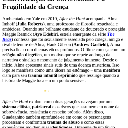
Fragilidade da Crença
Ambientado em Yale em 2019,
After the Hunt
acompanha Alma
Imhoff (
Julia Roberts
), uma professora de filosofia respeitada e
ambiciosa. Quando sua brilhante estudante de doutorado e protegida
Maggie Resnick (
Ayo Edebiri
, estrela emergente da série
The
Bear
) confessa que foi sexualmente assediada pelo colega, amigo e
rival de tenure de Alma, Hank Gibson (
Andrew Garfield
), Alma
precisa lidar com dilemas éticos profundos. O filme começa com um
relógio não diegético
, um motivo que se repete ao longo da
narrativa e sinaliza o momento de julgamento iminente. Desde o
início, Alma apresenta sinais sutis de uma doença misteriosa. Isso
logo se manifesta como uma úlcera no estômago – uma
metáfora
clara para seu
trauma infantil reprimido
que ressurge quando a
história de Maggie toca em um ponto sensível.
Informações de streaming por
After the Hunt
explora como duas gerações navegam por um
sistema elitista
,
patriarcal
e os riscos que assumem em nome da
sobrevivência, resistência e respeito próprio. Além disso,
Guadagnino também aprofunda-se em como os personagens
processam e confrontam
trauma de abuso
e como essas
experiências moldam suas
identidades
. Diferente de um típico