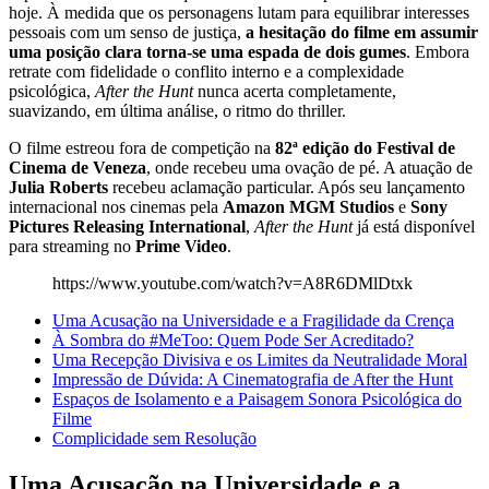
hoje. À medida que os personagens lutam para equilibrar interesses
pessoais com um senso de justiça,
a hesitação do filme em assumir
uma posição clara torna-se uma espada de dois gumes
. Embora
retrate com fidelidade o conflito interno e a complexidade
psicológica,
After the Hunt
nunca acerta completamente,
suavizando, em última análise, o ritmo do thriller.
O filme estreou fora de competição na
82ª edição do Festival de
Cinema de Veneza
, onde recebeu uma ovação de pé. A atuação de
Julia Roberts
recebeu aclamação particular. Após seu lançamento
internacional nos cinemas pela
Amazon MGM Studios
e
Sony
Pictures Releasing International
,
After the Hunt
já está disponível
para streaming no
Prime Video
.
https://www.youtube.com/watch?v=A8R6DMlDtxk
Uma Acusação na Universidade e a Fragilidade da Crença
À Sombra do #MeToo: Quem Pode Ser Acreditado?
Uma Recepção Divisiva e os Limites da Neutralidade Moral
Impressão de Dúvida: A Cinematografia de After the Hunt
Espaços de Isolamento e a Paisagem Sonora Psicológica do
Filme
Complicidade sem Resolução
Uma Acusação na Universidade e a