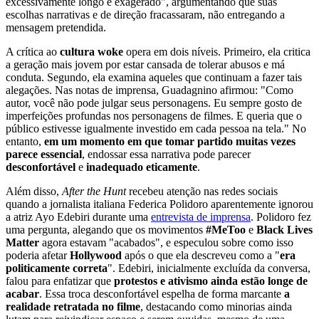
excessivamente longo e exagerado", argumentando que suas
escolhas narrativas e de direção fracassaram, não entregando a
mensagem pretendida.
A crítica ao
cultura woke
opera em dois níveis. Primeiro, ela critica
a geração mais jovem por estar cansada de tolerar abusos e má
conduta. Segundo, ela examina aqueles que continuam a fazer tais
alegações. Nas notas de imprensa, Guadagnino afirmou: "Como
autor, você não pode julgar seus personagens. Eu sempre gosto de
imperfeições profundas nos personagens de filmes. E queria que o
público estivesse igualmente investido em cada pessoa na tela." No
entanto,
em um momento em que tomar partido muitas vezes
parece essencial
, endossar essa narrativa pode parecer
desconfortável
e
inadequado eticamente
.
Além disso,
After the Hunt
recebeu atenção nas redes sociais
quando a jornalista italiana Federica Polidoro aparentemente ignorou
a atriz Ayo Edebiri durante uma
entrevista de imprensa
. Polidoro fez
uma pergunta, alegando que os movimentos
#MeToo
e
Black Lives
Matter
agora estavam "acabados", e especulou sobre como isso
poderia afetar
Hollywood
após o que ela descreveu como a "
era
politicamente correta
". Edebiri, inicialmente excluída da conversa,
falou para enfatizar que
protestos e ativismo ainda estão longe de
acabar
. Essa troca desconfortável espelha de forma marcante
a
realidade retratada no filme
, destacando como minorias ainda