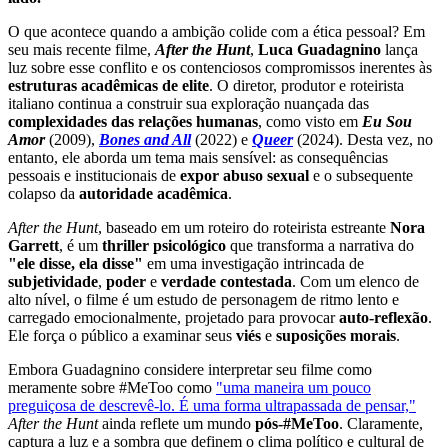
O que acontece quando a ambição colide com a ética pessoal? Em
seu mais recente filme,
After the Hunt
,
Luca Guadagnino
lança
luz sobre esse conflito e os contenciosos compromissos inerentes às
estruturas acadêmicas de elite
. O diretor, produtor e roteirista
italiano continua a construir sua exploração nuançada das
complexidades das relações humanas
, como visto em
Eu Sou
Amor
(2009),
Bones and All
(2022) e
Queer
(2024). Desta vez, no
entanto, ele aborda um tema mais sensível: as consequências
pessoais e institucionais de
expor abuso sexual
e o subsequente
colapso da
autoridade acadêmica
.
After the Hunt
, baseado em um roteiro do roteirista estreante
Nora
Garrett
, é um
thriller psicológico
que transforma a narrativa do
"ele disse, ela disse"
em uma investigação intrincada de
subjetividade
,
poder
e
verdade contestada
. Com um elenco de
alto nível, o filme é um estudo de personagem de ritmo lento e
carregado emocionalmente, projetado para provocar
auto-reflexão
.
Ele força o público a examinar seus
viés
e
suposições morais
.
Embora Guadagnino considere interpretar seu filme como
meramente sobre #MeToo como
"uma maneira um pouco
preguiçosa de descrevê-lo. É uma forma ultrapassada de pensar,"
After the Hunt
ainda reflete um mundo
pós-#MeToo
. Claramente,
captura a luz e a sombra que definem o clima político e cultural de