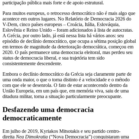
participação pública mais forte e de apoio estrutural.
Para muitos europeus, o retrocesso democrático não é mais algo que
acontece em outros lugares. No Relatório de Democracia 2026 do
V-Dem, cinco países europeus – Croácia, Itália, Eslováquia,
Eslovênia e Reino Unido – foram adicionados à lista de autocratas.
A Grécia, por outro lado, já está nessa lista há vários anos: seu
episódio de declínio democrático, que ocupa a sétima posição global
em termos de magnitude da deterioração democrática, começou em
2020. O país permanece uma democracia eleitoral, mas perdeu seu
status de democracia liberal, e sua trajetória tem sido
consistentemente descendente.
Embora o declínio democrático da Grécia seja claramente parte de
uma onda maior, o que o torna distinto é a velocidade e o método
com que ele se desenrola. O fato de estar acontecendo dentro da
União Europeia, em um país que, em memória viva, saiu de uma
ditadura militar, torna a situação particularmente preocupante.
Desfazendo uma democracia
democraticamente
Em julho de 2019, Kyriakos Mitsotakis e seu partido centro-
direita
Nea Dimokratia
(“Nova Democracia”) conquistaram uma