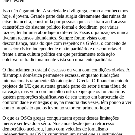
até cresceu.
Isso não é garantido. A sociedade civil grega, como a conhecemos
hoje, é jovem. Grande parte dela surgiu diretamente das ruínas da
crise financeira, construída por pessoas que assistiram ao fracasso
catastrófico do sistema político formal e decidiram, por várias
razões, tentar uma abordagem diferente. Essas organizações nunca
tiveram recursos abundantes. Sempre foram vistas com
desconfiança, mais do que com respeito: na Grécia, o conceito de
um setor cívico independente e não partidário é desconfortável
frente a uma cultura política em que praticamente toda ação
coletiva foi tradicionalmente vista sob uma lente partidária.
O financiamento estatal é escasso ou vem com condições óbvias. A
filantropia doméstica permanece escassa, enquanto fundações
internacionais raramente dão atenção à Grécia. O financiamento de
projetos da UE que sustenta grande parte do setor é uma tábua de
salvação, mas vem com um alto custo: exige que os funcionários
gastem proporções significativas de seu tempo em burocracia de
conformidade e entregas que, na maioria das vezes, têm pouco a ver
com o propósito que os levou ao setor em primeiro lugar.
O que as OSCs gregas conquistaram apesar dessas limitações
merece ser levado a sério. Nos anos desde que o retrocesso
democrático acelerou, junto com veículos de jornalismo
independente, as OSCs cumpriram um papel que as instituições