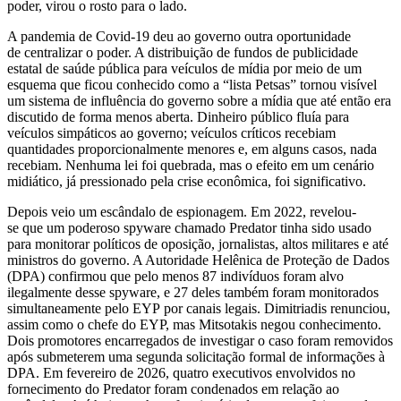
poder, virou o rosto para o lado.
A pandemia de Covid-19 deu ao governo outra oportunidade
de centralizar o poder. A distribuição de fundos de publicidade
estatal de saúde pública para veículos de mídia por meio de um
esquema que ficou conhecido como a “lista Petsas” tornou visível
um sistema de influência do governo sobre a mídia que até então era
discutido de forma menos aberta. Dinheiro público fluía para
veículos simpáticos ao governo; veículos críticos recebiam
quantidades proporcionalmente menores e, em alguns casos, nada
recebiam. Nenhuma lei foi quebrada, mas o efeito em um cenário
midiático, já pressionado pela crise econômica, foi significativo.
Depois veio um escândalo de espionagem. Em 2022, revelou-
se que um poderoso spyware chamado Predator tinha sido usado
para monitorar políticos de oposição, jornalistas, altos militares e até
ministros do governo. A Autoridade Helênica de Proteção de Dados
(DPA) confirmou que pelo menos 87 indivíduos foram alvo
ilegalmente desse spyware, e 27 deles também foram monitorados
simultaneamente pelo EYP por canais legais. Dimitriadis renunciou,
assim como o chefe do EYP, mas Mitsotakis negou conhecimento.
Dois promotores encarregados de investigar o caso foram removidos
após submeterem uma segunda solicitação formal de informações à
DPA. Em fevereiro de 2026, quatro executivos envolvidos no
fornecimento do Predator foram condenados em relação ao