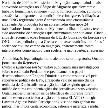
No início de 2026, o Ministério de Migração avançou ainda mais,
aprovando alterações no Código de Migração que elevaram o
trabalho humanitário rotineiro – como fornecer comida, abrigo ou
assistência a migrantes – à condição de crime grave. A filiação a
uma ONG registrada agora é considerada uma circunstância
agravante. As propostas foram apresentadas dias após 24
trabalhadores humanitários em Mytilene, na ilha de Lesbos, terem
sido absolvidos de acusações que enfrentaram por oito anos. Cinco
anos de recomendações formais da UE, do Conselho da Europa e da
ONU, todas pedindo que a Grécia eliminasse restrições arbitrárias à
sociedade civil no campo da migração, aparentemente foram
interpretados como motivo para acelerar, e não reverter, a repressão.
A intimidação legal atingiu muito além do setor migratório. Quando
jornalistas do
Reporters
United
e
Efimerida ton Syntakton
publicaram suas investigações
sobre o escândalo Predator, e especificamente o papel
desempenhado por Grigoris Dimitriadis como responsável pela
supervisão política do EYP, a resposta veio no mesmo dia da
renúncia de Dimitriadis: uma ação judicial exigindo quase um
milhão de euros em indenizações dos jornalistas e seus veículos.
Organizações internacionais de liberdade de imprensa foram
unânimes em caracterizar a ação como uma SLAPP (Strategic
Lawsuit Against Public Participation), visando não ganhar na
justiça, mas impor carga econômica, estresse e incerteza à mídia