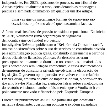
independente. Em 2025, após anos de processo, um tribunal de
Atenas rejeitou totalmente o caso, considerando as reportagens
precisas e sem nada difamatório em qualquer um dos artigos.
Uma vez que os mecanismos formais de supervisão são
esvaziados, o próximo alvo é quem assumiu a lacuna.
A forma mais insidiosa de pressão tem sido a reputacional. No início
de 2026, Vouliwatch (uma organização de vigilância
democrática que co-fundei) e o veículo
investigativo
Solomon
publicaram o “Relatório da Consultocracia”,
um estudo sistemático sobre o uso de serviços de consultoria privada
pela administração pública grega, construído inteiramente a partir de
dados oficiais de licitações públicas. As descobertas eram
preocupantes: um aumento dramático nos contratos, a maioria dos
quais concedidos sem licitação competitiva, e casos documentados
de empresas de consultoria privada envolvidas na elaboração de
legislação. O governo optou por não se envolver com o relatório.
Em vez disso, em uma coletiva de imprensa oficial, o porta-voz do
governo Pavlos Marinakis fez alegações falsas sobre a metodologia
do relatório e insinuou, também falsamente, que o Vouliwatch era
politicamente motivado e financiado pela Esquerda Europeia.
Discreditar publicamente as OSCs e jornalistas que desafiam a
narrativa dominante, questionam políticas e expõem escândalos