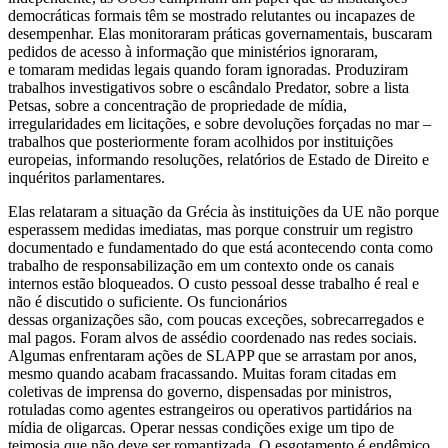
democráticas formais têm se mostrado relutantes ou incapazes de
desempenhar. Elas monitoraram práticas governamentais, buscaram
pedidos de acesso à informação que ministérios ignoraram,
e tomaram medidas legais quando foram ignoradas. Produziram
trabalhos investigativos sobre o escândalo Predator, sobre a lista
Petsas, sobre a concentração de propriedade de mídia,
irregularidades em licitações, e sobre devoluções forçadas no mar –
trabalhos que posteriormente foram acolhidos por instituições
europeias, informando resoluções, relatórios de Estado de Direito e
inquéritos parlamentares.
Elas relataram a situação da Grécia às instituições da UE não porque
esperassem medidas imediatas, mas porque construir um registro
documentado e fundamentado do que está acontecendo conta como
trabalho de responsabilização em um contexto onde os canais
internos estão bloqueados. O custo pessoal desse trabalho é real e
não é discutido o suficiente. Os funcionários
dessas organizações são, com poucas exceções, sobrecarregados e
mal pagos. Foram alvos de assédio coordenado nas redes sociais.
Algumas enfrentaram ações de SLAPP que se arrastam por anos,
mesmo quando acabam fracassando. Muitas foram citadas em
coletivas de imprensa do governo, dispensadas por ministros,
rotuladas como agentes estrangeiros ou operativos partidários na
mídia de oligarcas. Operar nessas condições exige um tipo de
teimosia que não deve ser romantizada. O esgotamento é endêmico,