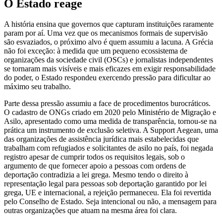
O Estado reage
A história ensina que governos que capturam instituições raramente
param por aí. Uma vez que os mecanismos formais de supervisão
são esvaziados, o próximo alvo é quem assumiu a lacuna. A Grécia
não foi exceção: à medida que um pequeno ecossistema de
organizações da sociedade civil (OSCs) e jornalistas independentes
se tornaram mais visíveis e mais eficazes em exigir responsabilidade
do poder, o Estado respondeu exercendo pressão para dificultar ao
máximo seu trabalho.
Parte dessa pressão assumiu a face de procedimentos burocráticos.
O cadastro de ONGs criado em 2020 pelo Ministério de Migração e
Asilo, apresentado como uma medida de transparência, tornou-se na
prática um instrumento de exclusão seletiva. A Support Aegean, uma
das organizações de assistência jurídica mais estabelecidas que
trabalham com refugiados e solicitantes de asilo no país, foi negada
registro apesar de cumprir todos os requisitos legais, sob o
argumento de que fornecer apoio a pessoas com ordens de
deportação contradizia a lei grega. Mesmo tendo o direito à
representação legal para pessoas sob deportação garantido por lei
grega, UE e internacional, a rejeição permaneceu. Ela foi revertida
pelo Conselho de Estado. Seja intencional ou não, a mensagem para
outras organizações que atuam na mesma área foi clara.