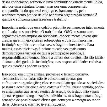
dessa cooperação, formou-se uma comunidade estreitamente unida,
não por uma estrutura formal, mas por uma compreensão
compartilhada do que está em jogo e, francamente, pelo
reconhecimento prático de que nenhuma organização sozinha é
grande o suficiente para fazer esse trabalho.
Importante notar que essa colaboração não permaneceu inteiramente
confinada ao setor cívico. O trabalho das OSCs ressoou com
segmentos mais amplos da sociedade, especialmente jovens que
cresceram em meio a crises sobrepostas e cuja confiança nas
instituições políticas é muitas vezes frágil ou inexistente. Para
muitos, essas iniciativas funcionam cada vez mais como
demonstrações visíveis de que a participação pública, a
responsabilização democrática e a defesa dos direitos não são ideais
abstratos delegados às instituições, mas responsabilidades coletivas
que os cidadãos podem exercer.
Isso pode, em última análise, provar-se o terreno decisivo.
Tendências autoritárias não se consolidam apenas por
enfraquecer organizações; elas se consolidam quando as sociedades
passam a acreditar que a ação coletiva é inútil. Nesse sentido, pode-
se argumentar que as estratégias de assédio do Estado não visam
apenas esgotar as organizações individuais, mas fragmentar a frágil
sensação de possibilidade cívica que começou a emergir ao redor
delas. Até agora, elas não tiveram sucesso.