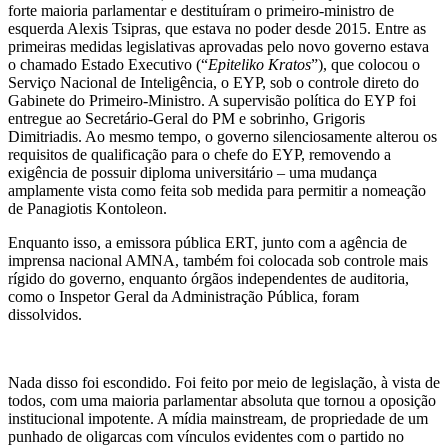
forte maioria parlamentar e destituíram o primeiro-ministro de
esquerda Alexis Tsipras, que estava no poder desde 2015. Entre as
primeiras medidas legislativas aprovadas pelo novo governo estava
o chamado Estado Executivo (“
Εpiteliko Κratos
”), que colocou o
Serviço Nacional de Inteligência, o EYP, sob o controle direto do
Gabinete do Primeiro-Ministro. A supervisão política do EYP foi
entregue ao Secretário-Geral do PM e sobrinho, Grigoris
Dimitriadis. Ao mesmo tempo, o governo silenciosamente alterou os
requisitos de qualificação para o chefe do EYP, removendo a
exigência de possuir diploma universitário – uma mudança
amplamente vista como feita sob medida para permitir a nomeação
de Panagiotis Kontoleon.
Enquanto isso, a emissora pública ERT, junto com a agência de
imprensa nacional AMNA, também foi colocada sob controle mais
rígido do governo, enquanto órgãos independentes de auditoria,
como o Inspetor Geral da Administração Pública, foram
dissolvidos.
Nada disso foi escondido. Foi feito por meio de legislação, à vista de
todos, com uma maioria parlamentar absoluta que tornou a oposição
institucional impotente. A mídia mainstream, de propriedade de um
punhado de oligarcas com vínculos evidentes com o partido no