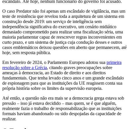
escândalo. Até hoje, nenhum funcionário do governo foi acusado.
O caso Predator não foi apenas um escândalo de vigilância, mas um
teste de resistência que revelou toda a arquitetura de um sistema em
construção desde 2019: um serviço de inteligência sem
independência significativa do executivo, um cenário midiático
demasiado comprometido para realizar uma fiscalização séria, uma
maioria parlamentar capaz de reescrever regras inconvenientes em
curto prazo, e um sistema de justiça cuja condução desses e outros
casos emblemáticos deixou questões em aberto que permanecem, até
hoje, sem resposta pública.
Em fevereiro de 2024, o Parlamento Europeu adotou sua
primeira
resolução sobre a Grécia
, citando graves preocupações sobre
ameaças à democracia, ao Estado de direito e aos direitos
fundamentais. Que tenha levado cinco anos e um grande escândalo
de espionagem para que as instituições da UE reagissem conta sua
própria história sobre os limites da supervisão europeia.
Até então, a questão não era mais se a democracia grega estava sob
pressão – isso já estava decidido – mas quem, se é que alguém,
realmente fazia o trabalho de responsabilização que as instituições
formais haviam abandonado ou sido despojadas da capacidade de
realizar.