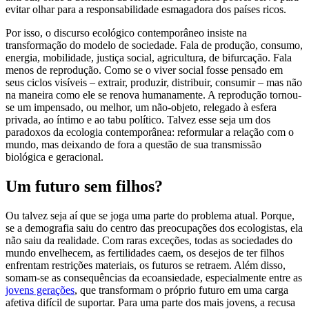
evitar olhar para a responsabilidade esmagadora dos países ricos.
Por isso, o discurso ecológico contemporâneo insiste na
transformação do modelo de sociedade. Fala de produção, consumo,
energia, mobilidade, justiça social, agricultura, de bifurcação. Fala
menos de reprodução. Como se o viver social fosse pensado em
seus ciclos visíveis – extrair, produzir, distribuir, consumir – mas não
na maneira como ele se renova humanamente. A reprodução tornou-
se um impensado, ou melhor, um não-objeto, relegado à esfera
privada, ao íntimo e ao tabu político. Talvez esse seja um dos
paradoxos da ecologia contemporânea: reformular a relação com o
mundo, mas deixando de fora a questão de sua transmissão
biológica e geracional.
Um futuro sem filhos?
Ou talvez seja aí que se joga uma parte do problema atual. Porque,
se a demografia saiu do centro das preocupações dos ecologistas, ela
não saiu da realidade. Com raras exceções, todas as sociedades do
mundo envelhecem, as fertilidades caem, os desejos de ter filhos
enfrentam restrições materiais, os futuros se retraem. Além disso,
somam-se as consequências da ecoansiedade, especialmente entre as
jovens gerações
, que transformam o próprio futuro em uma carga
afetiva difícil de suportar. Para uma parte dos mais jovens, a recusa