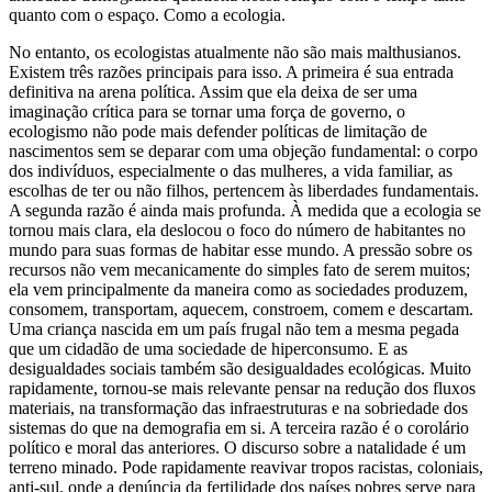
quanto com o espaço. Como a ecologia.
No entanto, os ecologistas atualmente não são mais malthusianos.
Existem três razões principais para isso. A primeira é sua entrada
definitiva na arena política. Assim que ela deixa de ser uma
imaginação crítica para se tornar uma força de governo, o
ecologismo não pode mais defender políticas de limitação de
nascimentos sem se deparar com uma objeção fundamental: o corpo
dos indivíduos, especialmente o das mulheres, a vida familiar, as
escolhas de ter ou não filhos, pertencem às liberdades fundamentais.
A segunda razão é ainda mais profunda. À medida que a ecologia se
tornou mais clara, ela deslocou o foco do número de habitantes no
mundo para suas formas de habitar esse mundo. A pressão sobre os
recursos não vem mecanicamente do simples fato de serem muitos;
ela vem principalmente da maneira como as sociedades produzem,
consomem, transportam, aquecem, constroem, comem e descartam.
Uma criança nascida em um país frugal não tem a mesma pegada
que um cidadão de uma sociedade de hiperconsumo. E as
desigualdades sociais também são desigualdades ecológicas. Muito
rapidamente, tornou-se mais relevante pensar na redução dos fluxos
materiais, na transformação das infraestruturas e na sobriedade dos
sistemas do que na demografia em si. A terceira razão é o corolário
político e moral das anteriores. O discurso sobre a natalidade é um
terreno minado. Pode rapidamente reavivar tropos racistas, coloniais,
anti-sul, onde a denúncia da fertilidade dos países pobres serve para