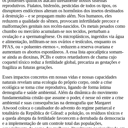
os poluentes químicos atacam diretamente nossos sistemas
reprodutivos. Ftalatos, bisfenóis, pesticidas de todos os tipos, os
disruptores endócrinos alteram os hormônios dos insetos destinados
à destruição – e se propagam muito além. Nos humanos, eles
reduzem a qualidade do sêmen, provocam infertilidade precoce e
malformações genitais nos recém-nascidos. Os metais pesados como
chumbo ou mercúrio acumulam-se nos tecidos, perturbam a
ovulação e a spermatogênese. Os microplásticos, ingeridos via água
e alimentação, infiltram-se nos ovários e testículos, enquanto os
PFAS, ou « poluentes eternos », reduzem a reserva ovariana e
aumentam os abortos espontâneos. A essa lista apocalíptica somam-
se ainda as dioxinas, PCBs e outros retardadores de chama cujo
coquetel tóxico reduz a fertilidade global, precariza as gestações e
fragiliza as futuras gerações.
Esses impactos concretos em nossas vidas e nossas capacidades
naturais revelam uma ecologia do próprio corpo, onde a crise
ecológica se torna crise reprodutiva, ligando de forma íntima
demografia e saúde ambiental. Além da dinâmica do movimento
fundamentalista cristão que assume o poder, é nesse nó entre a crise
ambiental e suas consequências na demografia que Margaret
Atwood coloca o catalisador do advento do regime patriarcal e
totalitário da República de Gilead: a poluição, os resíduos tóxicos e
a queda abrupta da fertilidade favorecem a derrubada da democracia
e a implementação de um controle total das populações,