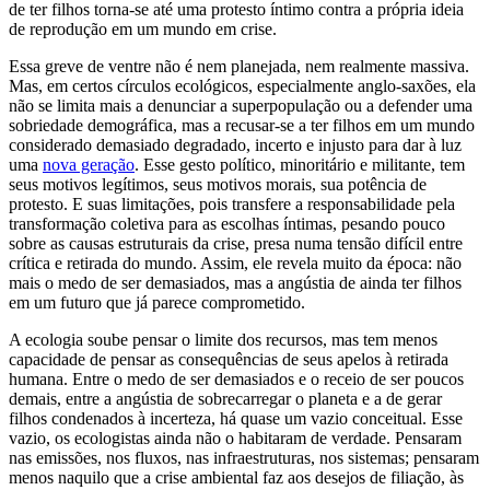
de ter filhos torna-se até uma protesto íntimo contra a própria ideia
de reprodução em um mundo em crise.
Essa greve de ventre não é nem planejada, nem realmente massiva.
Mas, em certos círculos ecológicos, especialmente anglo-saxões, ela
não se limita mais a denunciar a superpopulação ou a defender uma
sobriedade demográfica, mas a recusar-se a ter filhos em um mundo
considerado demasiado degradado, incerto e injusto para dar à luz
uma
nova geração
. Esse gesto político, minoritário e militante, tem
seus motivos legítimos, seus motivos morais, sua potência de
protesto. E suas limitações, pois transfere a responsabilidade pela
transformação coletiva para as escolhas íntimas, pesando pouco
sobre as causas estruturais da crise, presa numa tensão difícil entre
crítica e retirada do mundo. Assim, ele revela muito da época: não
mais o medo de ser demasiados, mas a angústia de ainda ter filhos
em um futuro que já parece comprometido.
A ecologia soube pensar o limite dos recursos, mas tem menos
capacidade de pensar as consequências de seus apelos à retirada
humana. Entre o medo de ser demasiados e o receio de ser poucos
demais, entre a angústia de sobrecarregar o planeta e a de gerar
filhos condenados à incerteza, há quase um vazio conceitual. Esse
vazio, os ecologistas ainda não o habitaram de verdade. Pensaram
nas emissões, nos fluxos, nas infraestruturas, nos sistemas; pensaram
menos naquilo que a crise ambiental faz aos desejos de filiação, às