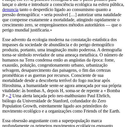
lançar o alerta e introduzir a consciência ecológica na esfera pública,
denuncia
tanto o desperdício ligado ao consumismo quanto a
pressão demográfica: « seria possível […] autorizar uma natalidade
que compense exatamente a mortalidade, atingindo rapidamente o
crescimento zero, se empregássemos métodos autoritários — que o
perigo mundial justificaria.»
Esse advento da ecologia moderna na constatação estatística dos
impasses da sociedade de abundância e do perigo demográfico
produziu, portanto, uma imaginação muito poderosa. A demografia
torna-se símbolo revelador de uma ameaça metafísica. O número de
humanos na Terra condensa então as angústias da época: fome,
exaustão, poluição, congestionamento urbano, urbanização
selvagem, desaparecimento das paisagens, o fim das certezas
prométhicas e as guerras por recursos. Consciente de sua
mortalidade desde a descoberta terrível do fogo nuclear após
Hiroshima, a humanidade sente-se agora ameaçada por sua própria
vitalidade: às bombas A, depois H, soma-se de repente a « Bomba
P ».
2
Uma alerta lançada pelo neo-malthusiano Paul Ehrlich,
biólogo da Universidade de Stanford, cofundador do Zero
Population Growth, estreitamente ligado aos primórdios do
movimento ecológico e a organizações como Friends of the Earth.
Essa obsessão angustiante com a superpopulação marca
profundamente os primeiros movimentos ecológicos enquanto