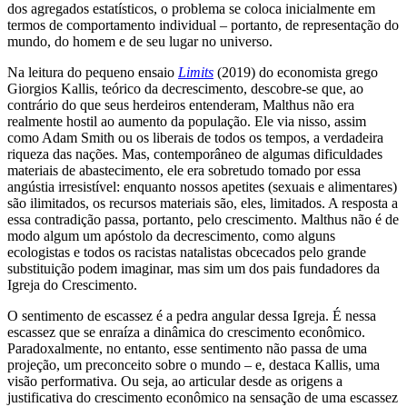
dos agregados estatísticos, o problema se coloca inicialmente em
termos de comportamento individual – portanto, de representação do
mundo, do homem e de seu lugar no universo.
Na leitura do pequeno ensaio
Limits
(2019) do economista grego
Giorgios Kallis, teórico da decrescimento, descobre-se que, ao
contrário do que seus herdeiros entenderam, Malthus não era
realmente hostil ao aumento da população. Ele via nisso, assim
como Adam Smith ou os liberais de todos os tempos, a verdadeira
riqueza das nações. Mas, contemporâneo de algumas dificuldades
materiais de abastecimento, ele era sobretudo tomado por essa
angústia irresistível: enquanto nossos apetites (sexuais e alimentares)
são ilimitados, os recursos materiais são, eles, limitados. A resposta a
essa contradição passa, portanto, pelo crescimento. Malthus não é de
modo algum um apóstolo da decrescimento, como alguns
ecologistas e todos os racistas natalistas obcecados pelo grande
substituição podem imaginar, mas sim um dos pais fundadores da
Igreja do Crescimento.
O sentimento de escassez é a pedra angular dessa Igreja. É nessa
escassez que se enraíza a dinâmica do crescimento econômico.
Paradoxalmente, no entanto, esse sentimento não passa de uma
projeção, um preconceito sobre o mundo – e, destaca Kallis, uma
visão performativa. Ou seja, ao articular desde as origens a
justificativa do crescimento econômico na sensação de uma escassez