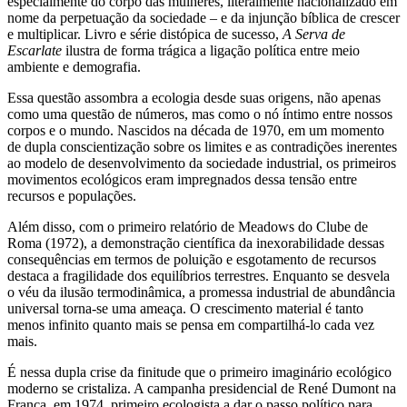
especialmente do corpo das mulheres, literalmente nacionalizado em
nome da perpetuação da sociedade – e da injunção bíblica de crescer
e multiplicar. Livro e série distópica de sucesso,
A Serva de
Escarlate
ilustra de forma trágica a ligação política entre meio
ambiente e demografia.
Essa questão assombra a ecologia desde suas origens, não apenas
como uma questão de números, mas como o nó íntimo entre nossos
corpos e o mundo. Nascidos na década de 1970, em um momento
de dupla conscientização sobre os limites e as contradições inerentes
ao modelo de desenvolvimento da sociedade industrial, os primeiros
movimentos ecológicos eram impregnados dessa tensão entre
recursos e populações.
Além disso, com o primeiro relatório de Meadows do Clube de
Roma (1972), a demonstração científica da inexorabilidade dessas
consequências em termos de poluição e esgotamento de recursos
destaca a fragilidade dos equilíbrios terrestres. Enquanto se desvela
o véu da ilusão termodinâmica, a promessa industrial de abundância
universal torna-se uma ameaça. O crescimento material é tanto
menos infinito quanto mais se pensa em compartilhá-lo cada vez
mais.
É nessa dupla crise da finitude que o primeiro imaginário ecológico
moderno se cristaliza. A campanha presidencial de René Dumont na
França, em 1974, primeiro ecologista a dar o passo político para