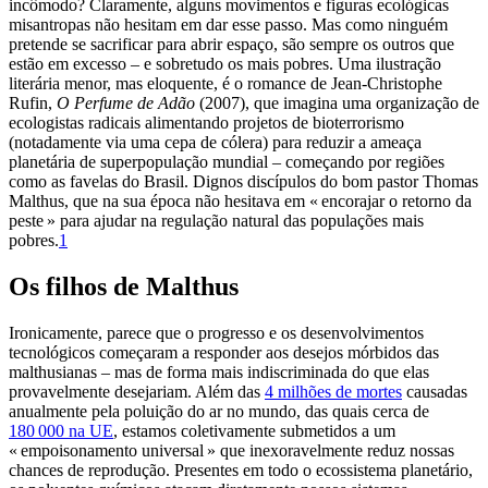
incômodo? Claramente, alguns movimentos e figuras ecológicas
misantropas não hesitam em dar esse passo. Mas como ninguém
pretende se sacrificar para abrir espaço, são sempre os outros que
estão em excesso – e sobretudo os mais pobres. Uma ilustração
literária menor, mas eloquente, é o romance de Jean-Christophe
Rufin,
O Perfume de Adão
(2007), que imagina uma organização de
ecologistas radicais alimentando projetos de bioterrorismo
(notadamente via uma cepa de cólera) para reduzir a ameaça
planetária de superpopulação mundial – começando por regiões
como as favelas do Brasil. Dignos discípulos do bom pastor Thomas
Malthus, que na sua época não hesitava em « encorajar o retorno da
peste » para ajudar na regulação natural das populações mais
pobres.
1
Os filhos de Malthus
Ironicamente, parece que o progresso e os desenvolvimentos
tecnológicos começaram a responder aos desejos mórbidos das
malthusianas – mas de forma mais indiscriminada do que elas
provavelmente desejariam. Além das
4 milhões de mortes
causadas
anualmente pela poluição do ar no mundo, das quais cerca de
180 000 na UE
, estamos coletivamente submetidos a um
« empoisonamento universal » que inexoravelmente reduz nossas
chances de reprodução. Presentes em todo o ecossistema planetário,