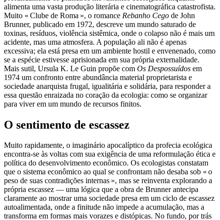
alimenta uma vasta produção literária e cinematográfica catastrofista.
Muito « Clube de Roma », o romance
Rebanho Cego
de John
Brunner, publicado em 1972, descreve um mundo saturado de
toxinas, resíduos, violência sistêmica, onde o colapso não é mais um
acidente, mas uma atmosfera. A população ali não é apenas
excessiva; ela está presa em um ambiente hostil e envenenado, como
se a espécie estivesse aprisionada em sua própria externalidade.
Mais sutil, Ursula K. Le Guin propõe com
Os Despossuídos
em
1974 um confronto entre abundância material proprietarista e
sociedade anarquista frugal, igualitária e solidária, para responder a
essa questão enraizada no coração da ecologia: como se organizar
para viver em um mundo de recursos finitos.
O sentimento de escassez
Muito rapidamente, o imaginário apocalíptico da profecia ecológica
encontra-se às voltas com sua exigência de uma reformulação ética e
política do desenvolvimento econômico. Os ecologistas constatam
que o sistema econômico ao qual se confrontam não desaba sob « o
peso de suas contradições internas », mas se reinventa explorando a
própria escassez — uma lógica que a obra de Brunner antecipa
claramente ao mostrar uma sociedade presa em um ciclo de escassez
autoalimentada, onde a finitude não impede a acumulação, mas a
transforma em formas mais vorazes e distópicas. No fundo, por trás