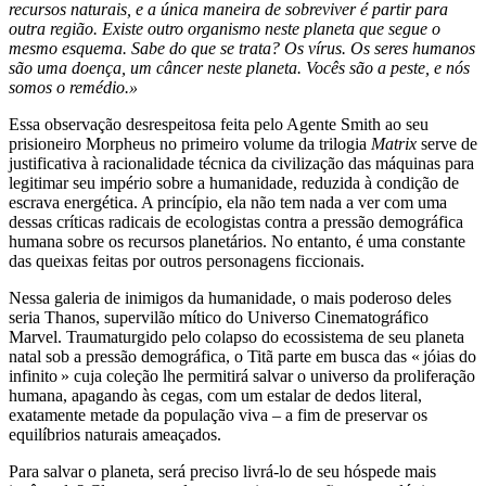
recursos naturais, e a única maneira de sobreviver é partir para
outra região. Existe outro organismo neste planeta que segue o
mesmo esquema. Sabe do que se trata? Os vírus. Os seres humanos
são uma doença, um câncer neste planeta. Vocês são a peste, e nós
somos o remédio.»
Essa observação desrespeitosa feita pelo Agente Smith ao seu
prisioneiro Morpheus no primeiro volume da trilogia
Matrix
serve de
justificativa à racionalidade técnica da civilização das máquinas para
legitimar seu império sobre a humanidade, reduzida à condição de
escrava energética. A princípio, ela não tem nada a ver com uma
dessas críticas radicais de ecologistas contra a pressão demográfica
humana sobre os recursos planetários. No entanto, é uma constante
das queixas feitas por outros personagens ficcionais.
Nessa galeria de inimigos da humanidade, o mais poderoso deles
seria Thanos, supervilão mítico do Universo Cinematográfico
Marvel. Traumaturgido pelo colapso do ecossistema de seu planeta
natal sob a pressão demográfica, o Titã parte em busca das « jóias do
infinito » cuja coleção lhe permitirá salvar o universo da proliferação
humana, apagando às cegas, com um estalar de dedos literal,
exatamente metade da população viva – a fim de preservar os
equilíbrios naturais ameaçados.
Para salvar o planeta, será preciso livrá-lo de seu hóspede mais