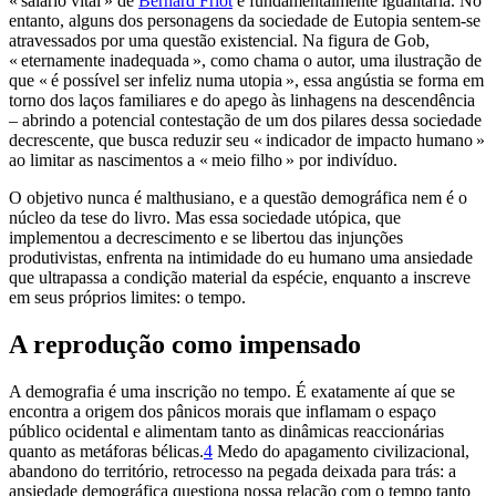
« salário vital » de
Bernard Friot
e fundamentalmente igualitária. No
entanto, alguns dos personagens da sociedade de Eutopia sentem-se
atravessados por uma questão existencial. Na figura de Gob,
« eternamente inadequada », como chama o autor, uma ilustração de
que « é possível ser infeliz numa utopia », essa angústia se forma em
torno dos laços familiares e do apego às linhagens na descendência
– abrindo a potencial contestação de um dos pilares dessa sociedade
decrescente, que busca reduzir seu « indicador de impacto humano »
ao limitar as nascimentos a « meio filho » por indivíduo.
O objetivo nunca é malthusiano, e a questão demográfica nem é o
núcleo da tese do livro. Mas essa sociedade utópica, que
implementou a decrescimento e se libertou das injunções
produtivistas, enfrenta na intimidade do eu humano uma ansiedade
que ultrapassa a condição material da espécie, enquanto a inscreve
em seus próprios limites: o tempo.
A reprodução como impensado
A demografia é uma inscrição no tempo. É exatamente aí que se
encontra a origem dos pânicos morais que inflamam o espaço
público ocidental e alimentam tanto as dinâmicas reaccionárias
quanto as metáforas bélicas.
4
Medo do apagamento civilizacional,
abandono do território, retrocesso na pegada deixada para trás: a
ansiedade demográfica questiona nossa relação com o tempo tanto