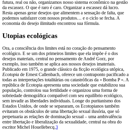
futura, real ou não, organizamos nosso sistema econômico na gestão
da escassez. O que é raro é caro. Organizar a escassez dá lucro.
Resta apenas gerar desejos que alimentem a sensação de falta, que
podemos satisfazer com nossos produtos… e o ciclo se fecha. A
economia do desejo ilimitado encontrou sua fórmula.
Utopias ecológicas
Ora, a consciência dos limites está no coração do pensamento
ecológico. E se um dos primeiros limites que ela impõe é o dos
desejos materiais, central no pensamento de André Gorz, por
exemplo, isso também se aplica aos nossos desejos imateriais.
Publicado em 1975, o grande clássico da ficção ecológica utópica,
Ecotopia
de Ernest Callenbach, oferece um contraponto pacificado a
todas as interpretações totalitárias ou catastróficas da « Bomba P ». A
república de Ecotopia apresenta uma sociedade que estabilizou sua
população, controlou sua fertilidade e organizou uma forma de
sobriedade demográfica compatível com seu equilíbrio ecológico,
sem invadir as liberdades individuais. Longe do puritanismo dos
Estados Unidos, de onde se separaram, os Ecotopianos também
evitaram os obstáculos de uma libertação sexual ilusória, que só
perpetuaria as relações de dominação sexual – uma ambivalência
entre libertação e liberalização da sexualidade, central na obra do
escritor Michel Houellebecq.
3