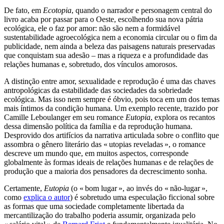
De fato, em
Ecotopia
, quando o narrador e personagem central do
livro acaba por passar para o Oeste, escolhendo sua nova pátria
ecológica, ele o faz por amor: não são nem a formidável
sustentabilidade agroecológica nem a economia circular ou o fim da
publicidade, nem ainda a beleza das paisagens naturais preservadas
que conquistam sua adesão – mas a riqueza e a profundidade das
relações humanas e, sobretudo, dos vínculos amorosos.
A distinção entre amor, sexualidade e reprodução é uma das chaves
antropológicas da estabilidade das sociedades da sobriedade
ecológica. Mas isso nem sempre é óbvio, pois toca em um dos temas
mais íntimos da condição humana. Um exemplo recente, trazido por
Camille Leboulanger em seu romance
Eutopia
, explora os recantos
dessa dimensão política da família e da reprodução humana.
Desprovido dos artifícios da narrativa articulada sobre o conflito que
assombra o gênero literário das « utopias reveladas », o romance
descreve um mundo que, em muitos aspectos, corresponde
globalmente às formas ideais de relações humanas e de relações de
produção que a maioria dos pensadores da decrescimento sonha.
Certamente,
Eutopia
(o « bom lugar », ao invés do « não-lugar »,
como
explica o autor
) é sobretudo uma especulação ficcional sobre
as formas que uma sociedade completamente libertada da
mercantilização do trabalho poderia assumir, organizada pelo