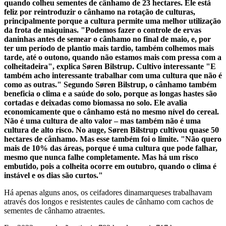
quando colheu sementes de cânhamo de 23 hectares. Ele está
feliz por reintroduzir o cânhamo na rotação de culturas,
principalmente porque a cultura permite uma melhor utilização
da frota de máquinas. "Podemos fazer o controle de ervas
daninhas antes de semear o cânhamo no final de maio, e, por
ter um período de plantio mais tardio, também colhemos mais
tarde, até o outono, quando não estamos mais com pressa com a
colheitadeira", explica Søren Bilstrup. Cultivo interessante "E
também acho interessante trabalhar com uma cultura que não é
como as outras." Segundo Søren Bilstrup, o cânhamo também
beneficia o clima e a saúde do solo, porque as longas hastes são
cortadas e deixadas como biomassa no solo. Ele avalia
economicamente que o cânhamo está no mesmo nível do cereal.
Não é uma cultura de alto valor – mas também não é uma
cultura de alto risco. No auge, Søren Bilstrup cultivou quase 50
hectares de cânhamo. Mas esse também foi o limite. "Não quero
mais de 10% das áreas, porque é uma cultura que pode falhar,
mesmo que nunca falhe completamente. Mas há um risco
embutido, pois a colheita ocorre em outubro, quando o clima é
instável e os dias são curtos."
Há apenas alguns anos, os ceifadores dinamarqueses trabalhavam
através dos longos e resistentes caules de cânhamo com cachos de
sementes de cânhamo atraentes.