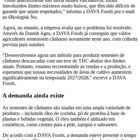
”Onde anteriormente não havia limites vinculativos, foram
introduzidos limites máximos muito baixos, que têm sido difíceis de
garantir que sejam respeitados,” informa a DAVA Foods por e-mail
ao Økologisk Nu.
Agora, no entanto, a empresa avalia que o problema foi resolvido.
Através da Danish Agro, a DAVA Foods já conseguiu que vários
agricultores semeassem cânhamo novamente neste ano, com colheita
prevista para outubro.
”Desenvolvemos agora um método para produzir sementes de
cânhamo descascadas com um teor de THC abaixo dos limites
atuais. Portanto, estamos reconstruindo as vendas e a produção, e
esperamos que nossas necessidades de áreas de cultivo aumentem
significativamente na temporada 2027/2028,” escreve a DAVA
Foods.
A demanda ainda existe
As sementes de cânhamo são usadas em uma ampla variedade de
produtos – incluindo óleo de cozinha, pó de proteína à base de
plantas e bebidas vegetais. O óleo também é utilizado em
cosméticos, como cremes para a pele, xampus e sabonetes.
De acordo com a DAVA Foods, a demanda esteve presente o tempo