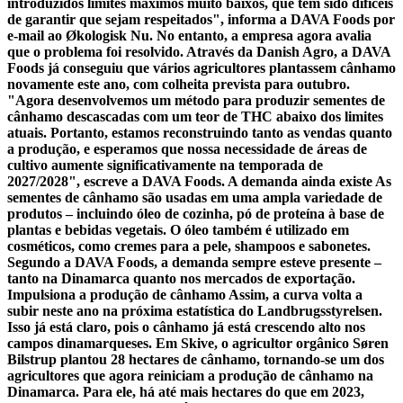
introduzidos limites máximos muito baixos, que têm sido difíceis
de garantir que sejam respeitados", informa a DAVA Foods por
e-mail ao Økologisk Nu. No entanto, a empresa agora avalia
que o problema foi resolvido. Através da Danish Agro, a DAVA
Foods já conseguiu que vários agricultores plantassem cânhamo
novamente este ano, com colheita prevista para outubro.
"Agora desenvolvemos um método para produzir sementes de
cânhamo descascadas com um teor de THC abaixo dos limites
atuais. Portanto, estamos reconstruindo tanto as vendas quanto
a produção, e esperamos que nossa necessidade de áreas de
cultivo aumente significativamente na temporada de
2027/2028", escreve a DAVA Foods. A demanda ainda existe As
sementes de cânhamo são usadas em uma ampla variedade de
produtos – incluindo óleo de cozinha, pó de proteína à base de
plantas e bebidas vegetais. O óleo também é utilizado em
cosméticos, como cremes para a pele, shampoos e sabonetes.
Segundo a DAVA Foods, a demanda sempre esteve presente –
tanto na Dinamarca quanto nos mercados de exportação.
Impulsiona a produção de cânhamo Assim, a curva volta a
subir neste ano na próxima estatística do Landbrugsstyrelsen.
Isso já está claro, pois o cânhamo já está crescendo alto nos
campos dinamarqueses. Em Skive, o agricultor orgânico Søren
Bilstrup plantou 28 hectares de cânhamo, tornando-se um dos
agricultores que agora reiniciam a produção de cânhamo na
Dinamarca. Para ele, há até mais hectares do que em 2023,