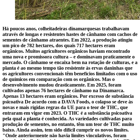
Há poucos anos, colheitadeiras dinamarquesas trabalhavam
através de longas e resistentes hastes de cânhamo com cachos de
sementes de cânhamo atraentes. Em 2022, a produção atingiu
um pico de 782 hectares, dos quais 717 hectares eram
orgânicos. Muitos agricultores orgânicos haviam encontrado
uma nova e promissora cultura – e dominavam praticamente o
mercado. O cânhamo se encaixa bem na rotação de culturas, e a
planta é ao mesmo tempo tão resistente às ervas daninhas que
os agricultores convencionais têm benefícios limitados com o uso
de químicos em comparação com os orgânicos. Mas o
desenvolvimento mudou drasticamente. Em 2025, foram
cultivados apenas 76 hectares de cânhamo na Dinamarca.
Apenas 13 hectares eram orgânicos. Por excesso de substância
psicoativa De acordo com a DAVA Foods, o colapso se deve às
novas e mais rígidas regras da UE para o teor de THC, que
entraram em vigor em 2023. O THC é a substância psicoativa
pela qual a planta é conhecida. As variedades cultivadas para
produção de sementes, no entanto, têm um teor de THC muito
baixo. Ainda assim, tem sido difícil cumprir os novos limites.
"Onde anteriormente não havia limites vinculativos, foram