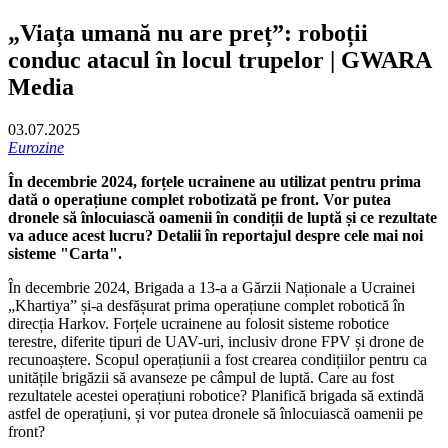
„Viața umană nu are preț”: roboții
conduc atacul în locul trupelor | GWARA
Media
03.07.2025
Eurozine
În decembrie 2024, forțele ucrainene au utilizat pentru prima
dată o operațiune complet robotizată pe front. Vor putea
dronele să înlocuiască oamenii în condiții de luptă și ce rezultate
va aduce acest lucru? Detalii în reportajul despre cele mai noi
sisteme "Carta".
În decembrie 2024, Brigada a 13-a a Gărzii Naționale a Ucrainei
„Khartiya” și-a desfășurat prima operațiune complet robotică în
direcția Harkov. Forțele ucrainene au folosit sisteme robotice
terestre, diferite tipuri de UAV-uri, inclusiv drone FPV și drone de
recunoaștere. Scopul operațiunii a fost crearea condițiilor pentru ca
unitățile brigăzii să avanseze pe câmpul de luptă. Care au fost
rezultatele acestei operațiuni robotice? Planifică brigada să extindă
astfel de operațiuni, și vor putea dronele să înlocuiască oamenii pe
front?