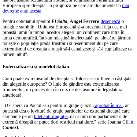
European spre dreapta - o prognoză pe care am documentat-o
mai
devreme anul acesta
.
Pentru cotidianul spaniol
El Salto
,
Àngel Ferrero
desenează
o
imagine sumbră: "Uniunea Europeană și-a prezentat fața cea mai
proastă lumii în timpul acestor alegeri: un continent care intră în
iarna demografică, într-un mlaștină intelectuală, pe ale cărei țărmuri
trăiește o populație pradă frustrării și resentimentului pe care
extremismul de dreapta a reușit să-l canalizeze și să-l capitalizeze ca
nimeni altul".
Externalizarea și modelul italian
Cum poate extremismul de dreapta să folosească influența câștigată
din alegerile europene? O linie de gândire este externalizarea
frontierelor, un proces deja în curs de desfășurare în legislatura
anterioară.
"UE spera că Pactul său pentru migrație și azil
, aprobat în mai
, ar
putea să dea o lovitură de grație partidelor de extremă dreaptă care
campanie pe un
bilet anti-migrație
, dar acum noii parlamentari de
extremă dreaptă ar putea dori restricții mai dure," scrie Joanna Gill
în
Context
.