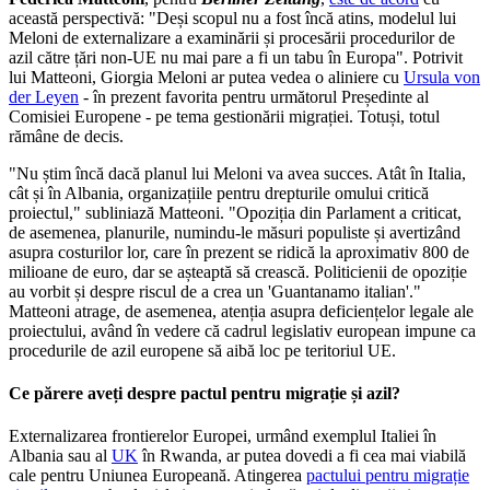
această perspectivă: "Deși scopul nu a fost încă atins, modelul lui
Meloni de externalizare a examinării și procesării procedurilor de
azil către țări non-UE nu mai pare a fi un tabu în Europa". Potrivit
lui Matteoni, Giorgia Meloni ar putea vedea o aliniere cu
Ursula von
der Leyen
- în prezent favorita pentru următorul Președinte al
Comisiei Europene - pe tema gestionării migrației. Totuși, totul
rămâne de decis.
"Nu știm încă dacă planul lui Meloni va avea succes. Atât în Italia,
cât și în Albania, organizațiile pentru drepturile omului critică
proiectul," subliniază Matteoni. "Opoziția din Parlament a criticat,
de asemenea, planurile, numindu-le măsuri populiste și avertizând
asupra costurilor lor, care în prezent se ridică la aproximativ 800 de
milioane de euro, dar se așteaptă să crească. Politicienii de opoziție
au vorbit și despre riscul de a crea un 'Guantanamo italian'."
Matteoni atrage, de asemenea, atenția asupra deficiențelor legale ale
proiectului, având în vedere că cadrul legislativ european impune ca
procedurile de azil europene să aibă loc pe teritoriul UE.
Ce părere aveți despre pactul pentru migrație și azil?
Externalizarea frontierelor Europei, urmând exemplul Italiei în
Albania sau al
UK
în Rwanda, ar putea dovedi a fi cea mai viabilă
cale pentru Uniunea Europeană. Atingerea
pactului pentru migrație