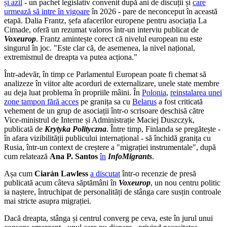
și azil
- un pachet legislativ convenit după ani de discuții și
care
urmează să intre în vigoare
în 2026 - pare de neconceput în această
etapă. Dalia Frantz, șefa afacerilor europene pentru asociația La
Cimade, oferă un rezumat valoros într-un interviu publicat de
Voxeurop
. Frantz amintește corect că nivelul european nu este
singurul în joc. "Este clar că, de asemenea, la nivel național,
extremismul de dreapta va putea acționa."
Într-adevăr, în timp ce Parlamentul European poate fi chemat să
analizeze în viitor alte acorduri de externalizare, unele state membre
au deja luat problema în propriile mâini. În
Polonia
,
reinstalarea unei
zone tampon fără acces
pe granița sa cu
Belarus
a fost criticată
vehement de un grup de asociații într-o scrisoare deschisă către
Vice-ministrul de Interne și Administrație Maciej Duszczyk,
publicată de
Krytyka Polityczna
. Între timp, Finlanda se pregătește -
în afara vizibilității publicului internațional - să închidă granița cu
Rusia, într-un context de creștere a "migrației instrumentale", după
cum relatează
Ana P. Santos
în
InfoMigrants
.
Așa cum
Ciarán Lawless
a discutat
într-o recenzie de presă
publicată acum câteva săptămâni în
Voxeurop
, un nou centru politic
ia naștere, întruchipat de personalități de stânga care susțin controale
mai stricte asupra migrației.
Dacă dreapta, stânga și centrul converg pe ceva, este în jurul unui