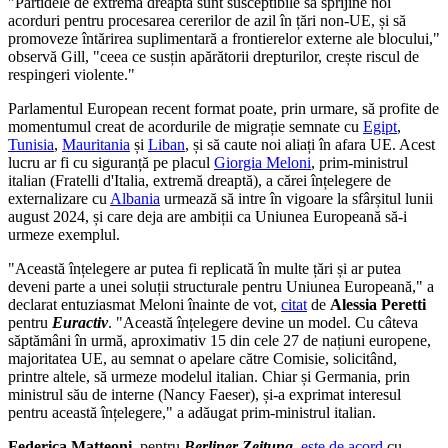
"Partidele de extremă dreaptă sunt susceptibile să sprijine noi
acorduri pentru procesarea cererilor de azil în țări non-UE, și să
promoveze întărirea suplimentară a frontierelor externe ale blocului,"
observă Gill, "ceea ce susțin apărătorii drepturilor, crește riscul de
respingeri violente."
Parlamentul European recent format poate, prin urmare, să profite de
momentumul creat de acordurile de migrație semnate cu
Egipt
,
Tunisia
,
Mauritania
și
Liban
, și să caute noi aliați în afara UE. Acest
lucru ar fi cu siguranță pe placul
Giorgia Meloni
, prim-ministrul
italian (Fratelli d'Italia, extremă dreaptă), a cărei înțelegere de
externalizare cu
Albania
urmează să intre în vigoare la sfârșitul lunii
august 2024, și care deja are ambiții ca Uniunea Europeană să-i
urmeze exemplul.
"Această înțelegere ar putea fi replicată în multe țări și ar putea
deveni parte a unei soluții structurale pentru Uniunea Europeană," a
declarat entuziasmat Meloni înainte de vot,
citat
de
Alessia Peretti
pentru
Euractiv
. "Această înțelegere devine un model. Cu câteva
săptămâni în urmă, aproximativ 15 din cele 27 de națiuni europene,
majoritatea UE, au semnat o apelare către Comisie, solicitând,
printre altele, să urmeze modelul italian. Chiar și Germania, prin
ministrul său de interne (Nancy Faeser), și-a exprimat interesul
pentru această înțelegere," a adăugat prim-ministrul italian.
Federica Matteoni
, pentru
Berliner Zeitung
,
este de acord
cu