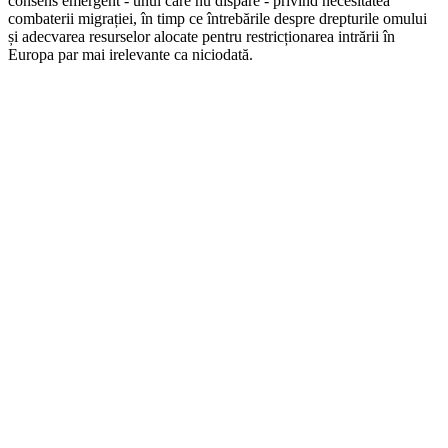
consens emergent - unul care nu dispare - privind necesitatea
combaterii migrației, în timp ce întrebările despre drepturile omului
și adecvarea resurselor alocate pentru restricționarea intrării în
Europa par mai irelevante ca niciodată.