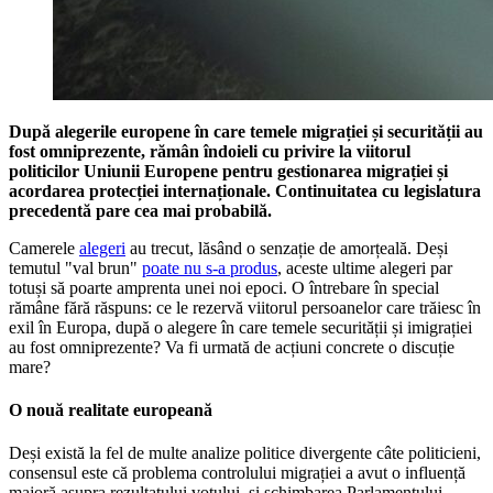
După alegerile europene în care temele migrației și securității au
fost omniprezente, rămân îndoieli cu privire la viitorul
politicilor Uniunii Europene pentru gestionarea migrației și
acordarea protecției internaționale. Continuitatea cu legislatura
precedentă pare cea mai probabilă.
Camerele
alegeri
au trecut, lăsând o senzație de amorțeală. Deși
temutul "val brun"
poate nu s-a produs
, aceste ultime alegeri par
totuși să poarte amprenta unei noi epoci. O întrebare în special
rămâne fără răspuns: ce le rezervă viitorul persoanelor care trăiesc în
exil în Europa, după o alegere în care temele securității și imigrației
au fost omniprezente? Va fi urmată de acțiuni concrete o discuție
mare?
O nouă realitate europeană
Deși există la fel de multe analize politice divergente câte politicieni,
consensul este că problema controlului migrației a avut o influență
majoră asupra rezultatului votului, și schimbarea Parlamentului