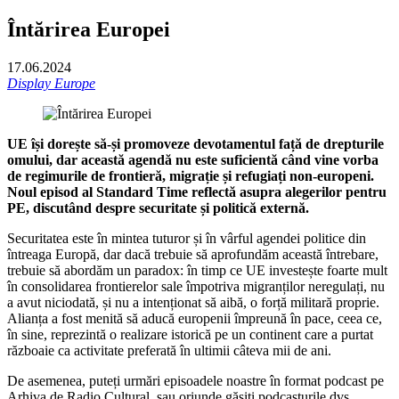
Întărirea Europei
17.06.2024
Display Europe
UE își dorește să-și promoveze devotamentul față de drepturile
omului, dar această agendă nu este suficientă când vine vorba
de regimurile de frontieră, migrație și refugiați non-europeni.
Noul episod al Standard Time reflectă asupra alegerilor pentru
PE, discutând despre securitate și politică externă.
Securitatea este în mintea tuturor și în vârful agendei politice din
întreaga Europă, dar dacă trebuie să aprofundăm această întrebare,
trebuie să abordăm un paradox: în timp ce UE investește foarte mult
în consolidarea frontierelor sale împotriva migranților neregulați, nu
a avut niciodată, și nu a intenționat să aibă, o forță militară proprie.
Alianța a fost menită să aducă europenii împreună în pace, ceea ce,
în sine, reprezintă o realizare istorică pe un continent care a purtat
războaie ca activitate preferată în ultimii câteva mii de ani.
De asemenea, puteți urmări episoadele noastre în format podcast pe
Arhiva de Radio Cultural, sau oriunde găsiți podcasturile dvs.