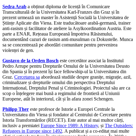
Sedra Arab
a obținut diploma de licență în Comunicare
Transculturală de la Universitatea Karl-Franzes din Graz și în
prezent urmează un master în Asistență Socială la Universitatea de
Științe Aplicate din Viena. Este traducătoare arabă-germană, trainer
anti-rasism și facilitator de ateliere la Asylkoordination Austria. Este
parte a ENAR, Rețeaua Europeană împotriva Răsismului,
documentând cazuri de rasism anti-musulman cu Dokustelle. Munca
sa se concentrează pe abordări comunitare pentru prevenirea
violenței de gen.
Gustavo de la Orden Bosch
este cercetător asociat la Institutul
Pedro Arrupe pentru Drepturile Omului de la Universitatea Deusto
din Spania și în prezent își face fellowship-ul la Universitatea din
Graz.
Cercetarea sa
abordează studiile despre granițe, migrație, azil,
criminalizare și drepturile omului din perspectiva Dreptului
Internațional, Dreptului Penal și Criminologiei. Proiectul său are ca
scop o înțelegere mai bună a regimului de frontieră al Uniunii
Europene, atât în interiorul, cât și în afara zonei Schengen.
Philipp Ther
este profesor de Istorie a Europei Centrale la
Universitatea din Viena și fondator al Centrului de Cercetare pentru
Istoria Transformărilor (RECET). Este autor al mai multor cărți,
inclusiv a premiatei
Europe Since 1989: A History
, și
The Outsiders:
Refugees in Europe since 1492
. A publicat și a co-editat mai multe