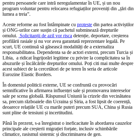
pentru persoanele care intră neregulamentar în UE, și un nou
program voluntar pentru relocarea refugiaților proveniți din „țări din
lumea a treia”.
Aceste reforme au fost întâmpinate cu
proteste
din partea activiștilor
și ONG-urilor care susțin că pachetul subminează drepturile
omului.
Solicitanții de azil vor risca
detenție, deportare, creșterea
profilării rasiale și nu vor avea garantată reprezentare legală. Pe
scurt, UE continuă să găsească modalități de a externaliza
responsabilitatea. Dependenta sa de actori externi, precum Turcia și
Libia, a ridicat îngrijorări legitime cu privire la complicitatea sa în
abuzurile și încălcările drepturilor omului. Poți citi mai multe despre
acest subiect de la cercetători de pe teren în seria de articole
Eurozine Elastic Borders.
În domeniul politicii externe, UE se confruntă cu provocări
semnificative în afirmarea influenței sale și promovarea intereselor
sale pe scena globală. Răspunsul Uniunii la crizele din vecinătatea
sa, precum războaiele din Ucraina și Siria, a fost lipsit de coerență,
deoarece relațiile UE cu marile puteri precum SUA, China și Rusia
sunt pline de tensiuni și incertitudini.
Până în prezent, s-a înregistrat o ineficacitate în abordarea cauzelor
principale ale creșterii migrației forțate, inclusiv schimbările
climatice, rasismul sistemic și discriminarea de gen.