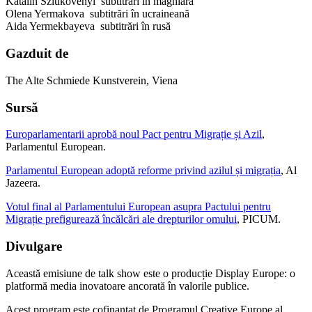
Katalin Szlukovényi subtitrări în maghiară
Olena Yermakova subtitrări în ucraineană
Aida Yermekbayeva subtitrări în rusă
Gazduit de
The Alte Schmiede Kunstverein, Viena
Sursă
Europarlamentarii aprobă noul Pact pentru Migrație și Azil
,
Parlamentul European.
Parlamentul European adoptă reforme privind azilul și migrația
, Al
Jazeera.
Votul final al Parlamentului European asupra Pactului pentru
Migrație prefigurează încălcări ale drepturilor omului
, PICUM.
Divulgare
Această emisiune de talk show este o producție Display Europe: o
platformă media inovatoare ancorată în valorile publice.
Acest program este cofinanțat de Programul Creative Europe al