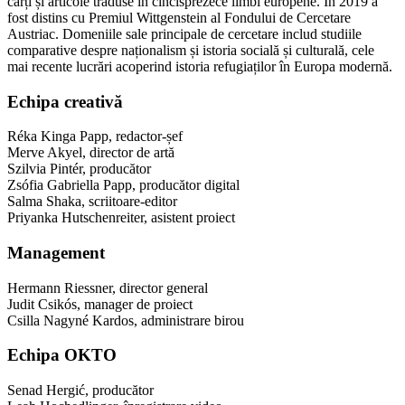
cărți și articole traduse în cincisprezece limbi europene. În 2019 a
fost distins cu Premiul Wittgenstein al Fondului de Cercetare
Austriac. Domeniile sale principale de cercetare includ studiile
comparative despre naționalism și istoria socială și culturală, cele
mai recente lucrări acoperind istoria refugiaților în Europa modernă.
Echipa creativă
Réka Kinga Papp, redactor-șef
Merve Akyel, director de artă
Szilvia Pintér, producător
Zsófia Gabriella Papp, producător digital
Salma Shaka, scriitoare-editor
Priyanka Hutschenreiter, asistent proiect
Management
Hermann Riessner, director general
Judit Csikós, manager de proiect
Csilla Nagyné Kardos, administrare birou
Echipa OKTO
Senad Hergić, producător