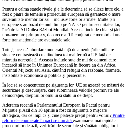
Pentru a calma statele rivale și a le determina să se alieze între ele, a
fost o piatră de temelie a proiectului european să garanteze o mare
suveranitate membrilor săi – inclusiv forțelor armate. Multe țări
europene s-au bazat de mult timp pe NATO pentru securitatea lor,
încă de la Al Doilea Război Mondial. Aceasta include chiar și țări
non-membre prin proxy, deoarece a fi înconjurat de membri ai unei
forțe transnaționale are avantajele sale.
Totuși, această abordare moderată față de amenințările militare
sincere contrastează cu atitudinea tot mai fermă a UE față de
migrația neregulată. Aceasta include sute de mii de oameni care
încearcă să intre în Uniunea Europeană în fiecare an din Africa,
Orientul Mijlociu sau Asia, căutând refugiu din războaie, foamete,
instabilitate economică și politică și persecuție.
În loc să se concentreze pe siguranța lor, UE se axează pe măsuri de
securizare și descurajare, care subminează valorile promovate ale
democrației, drepturilor omului și statului de drept.
Aderarea recentă a Parlamentului European la Pactul pentru
Migrație și Azil din 10 aprilie a fost cu siguranță o mișcare
strategică, dar ce implică și cine plătește prețul pentru voturi?
Printre
reformele enumerate în pact se numără
examinarea mai rapidă a
procedurilor de azil, verificări de securitate și sănătate obligatorii