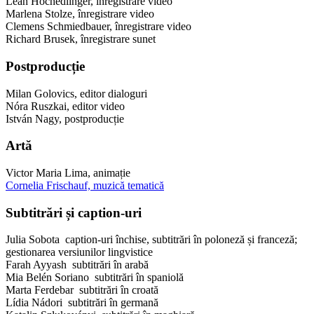
Leah Hochedlinger, înregistrare video
Marlena Stolze, înregistrare video
Clemens Schmiedbauer, înregistrare video
Richard Brusek, înregistrare sunet
Postproducție
Milan Golovics, editor dialoguri
Nóra Ruszkai, editor video
István Nagy, postproducție
Artă
Victor Maria Lima, animație
Cornelia Frischauf, muzică tematică
Subtitrări și caption-uri
Julia Sobota caption-uri închise, subtitrări în poloneză și franceză;
gestionarea versiunilor lingvistice
Farah Ayyash subtitrări în arabă
Mia Belén Soriano subtitrări în spaniolă
Marta Ferdebar subtitrări în croată
Lídia Nádori subtitrări în germană