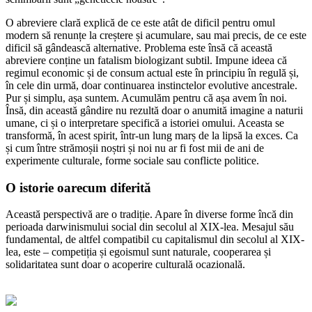
O abreviere clară explică de ce este atât de dificil pentru omul
modern să renunțe la creștere și acumulare, sau mai precis, de ce este
dificil să gândească alternative. Problema este însă că această
abreviere conține un fatalism biologizant subtil. Impune ideea că
regimul economic și de consum actual este în principiu în regulă și,
în cele din urmă, doar continuarea instinctelor evolutive ancestrale.
Pur și simplu, așa suntem. Acumulăm pentru că așa avem în noi.
Însă, din această gândire nu rezultă doar o anumită imagine a naturii
umane, ci și o interpretare specifică a istoriei omului. Aceasta se
transformă, în acest spirit, într-un lung marș de la lipsă la exces. Ca
și cum între strămoșii noștri și noi nu ar fi fost mii de ani de
experimente culturale, forme sociale sau conflicte politice.
O istorie oarecum diferită
Această perspectivă are o tradiție. Apare în diverse forme încă din
perioada darwinismului social din secolul al XIX-lea. Mesajul său
fundamental, de altfel compatibil cu capitalismul din secolul al XIX-
lea, este – competiția și egoismul sunt naturale, cooperarea și
solidaritatea sunt doar o acoperire culturală ocazională.