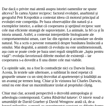
Dar dacă o privire mai atentă asupra istoriei oamenilor ne spune
altceva? În cartea Ajutor reciproc: factorul evoluției, anarhistul și
geograful Petr Kropotkin a contestat ideea că motorul principal al
evoluției este competiția. Pe baza observațiilor din natură și a
exemplelor istorice, a arătat că cooperarea și sprijinul reciproc sunt
cele mai eficiente strategii de supraviețuire. La animale, la fel ca și în
istoria umană. Astfel, a contestat interpretările biologizante ale
comportamentului uman, care fac din egoism și acumulare un destin
natural. Nu a scris o poveste romantică despre bunătatea înnăscută a
omului. Mai degrabă, a amintit că evoluția nu este unidimensională,
așa cum se poate crede pe baza unei reguli simplificate „lupta pentru
viață”: evoluția favorizează diferite moduri de existență – iar
cooperarea s-a dovedit a fi una dintre cele mai viabile.
Cu opiniile sale, nu a fost în contradicție nici cu Darwin însuși.
Acesta, în textele sale ulterioare, a subliniat în mod repetat că
grupurile umane cu un simț dezvoltat al apartenenței și loialității au
un avantaj pe termen lung. Chiar și în viziunea lui Charles Darwin,
omul nu este doar un maximilizator izolat al propriului câștig.
Chiar mai clar, această perspectivă o dezvoltă antropologia și
arheologia contemporană. Cartea
Răsăritul tuturor: O istorie nouă a
umanității
de David Graeber și David Wengrow arată că, de-a
lungul mileniilor, oamenii au experimentat constant cu diferite forme