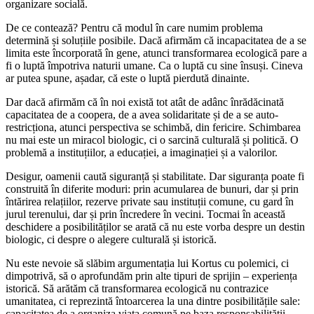
organizare socială.
De ce contează? Pentru că modul în care numim problema
determină și soluțiile posibile. Dacă afirmăm că incapacitatea de a se
limita este încorporată în gene, atunci transformarea ecologică pare a
fi o luptă împotriva naturii umane. Ca o luptă cu sine însuși. Cineva
ar putea spune, așadar, că este o luptă pierdută dinainte.
Dar dacă afirmăm că în noi există tot atât de adânc înrădăcinată
capacitatea de a coopera, de a avea solidaritate și de a se auto-
restricționa, atunci perspectiva se schimbă, din fericire. Schimbarea
nu mai este un miracol biologic, ci o sarcină culturală și politică. O
problemă a instituțiilor, a educației, a imaginației și a valorilor.
Desigur, oamenii caută siguranță și stabilitate. Dar siguranța poate fi
construită în diferite moduri: prin acumularea de bunuri, dar și prin
întărirea relațiilor, rezerve private sau instituții comune, cu gard în
jurul terenului, dar și prin încredere în vecini. Tocmai în această
deschidere a posibilităților se arată că nu este vorba despre un destin
biologic, ci despre o alegere culturală și istorică.
Nu este nevoie să slăbim argumentația lui Kortus cu polemici, ci
dimpotrivă, să o aprofundăm prin alte tipuri de sprijin – experiența
istorică. Să arătăm că transformarea ecologică nu contrazice
umanitatea, ci reprezintă întoarcerea la una dintre posibilitățile sale:
capacitatea de a organiza viața comună pe baza responsabilității