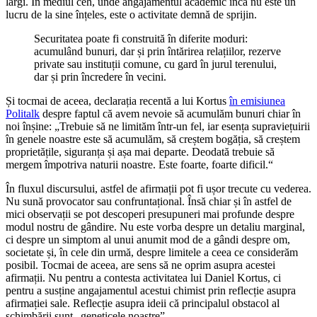
largi. În mediul ceh, unde angajamentul academic încă nu este un
lucru de la sine înțeles, este o activitate demnă de sprijin.
Securitatea poate fi construită în diferite moduri:
acumulând bunuri, dar și prin întărirea relațiilor, rezerve
private sau instituții comune, cu gard în jurul terenului,
dar și prin încredere în vecini.
Și tocmai de aceea, declarația recentă a lui Kortus
în emisiunea
Politalk
despre faptul că avem nevoie să acumulăm bunuri chiar în
noi înșine: „Trebuie să ne limităm într-un fel, iar esența supraviețuirii
în genele noastre este să acumulăm, să creștem bogăția, să creștem
proprietățile, siguranța și așa mai departe. Deodată trebuie să
mergem împotriva naturii noastre. Este foarte, foarte dificil.“
În fluxul discursului, astfel de afirmații pot fi ușor trecute cu vederea.
Nu sună provocator sau confruntațional. Însă chiar și în astfel de
mici observații se pot descoperi presupuneri mai profunde despre
modul nostru de gândire. Nu este vorba despre un detaliu marginal,
ci despre un simptom al unui anumit mod de a gândi despre om,
societate și, în cele din urmă, despre limitele a ceea ce considerăm
posibil. Tocmai de aceea, are sens să ne oprim asupra acestei
afirmații. Nu pentru a contesta activitatea lui Daniel Kortus, ci
pentru a susține angajamentul acestui chimist prin reflecție asupra
afirmației sale. Reflecție asupra ideii că principalul obstacol al
schimbării sunt „geneticele noastre”.