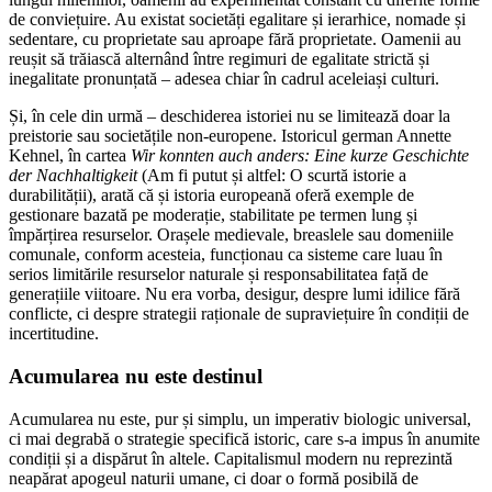
de conviețuire. Au existat societăți egalitare și ierarhice, nomade și
sedentare, cu proprietate sau aproape fără proprietate. Oamenii au
reușit să trăiască alternând între regimuri de egalitate strictă și
inegalitate pronunțată – adesea chiar în cadrul aceleiași culturi.
Și, în cele din urmă – deschiderea istoriei nu se limitează doar la
preistorie sau societățile non-europene. Istoricul german Annette
Kehnel, în cartea
Wir konnten auch anders: Eine kurze Geschichte
der Nachhaltigkeit
(Am fi putut și altfel: O scurtă istorie a
durabilității), arată că și istoria europeană oferă exemple de
gestionare bazată pe moderație, stabilitate pe termen lung și
împărțirea resurselor. Orașele medievale, breaslele sau domeniile
comunale, conform acesteia, funcționau ca sisteme care luau în
serios limitările resurselor naturale și responsabilitatea față de
generațiile viitoare. Nu era vorba, desigur, despre lumi idilice fără
conflicte, ci despre strategii raționale de supraviețuire în condiții de
incertitudine.
Acumularea nu este destinul
Acumularea nu este, pur și simplu, un imperativ biologic universal,
ci mai degrabă o strategie specifică istoric, care s-a impus în anumite
condiții și a dispărut în altele. Capitalismul modern nu reprezintă
neapărat apogeul naturii umane, ci doar o formă posibilă de