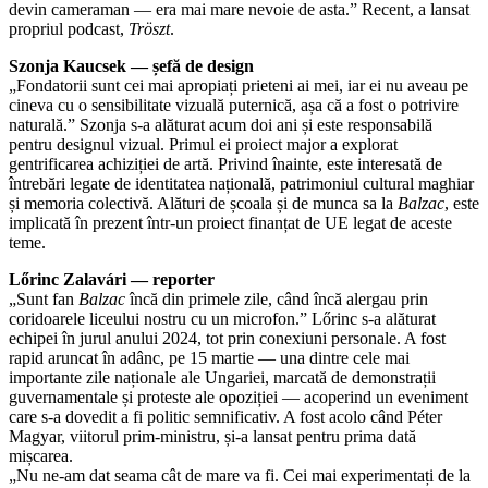
devin cameraman — era mai mare nevoie de asta.” Recent, a lansat
propriul podcast,
Tröszt
.
Szonja Kaucsek — șefă de design
„Fondatorii sunt cei mai apropiați prieteni ai mei, iar ei nu aveau pe
cineva cu o sensibilitate vizuală puternică, așa că a fost o potrivire
naturală.” Szonja s-a alăturat acum doi ani și este responsabilă
pentru designul vizual. Primul ei proiect major a explorat
gentrificarea achiziției de artă. Privind înainte, este interesată de
întrebări legate de identitatea națională, patrimoniul cultural maghiar
și memoria colectivă. Alături de școala și de munca sa la
Balzac
, este
implicată în prezent într-un proiect finanțat de UE legat de aceste
teme.
Lőrinc Zalavári — reporter
„Sunt fan
Balzac
încă din primele zile, când încă alergau prin
coridoarele liceului nostru cu un microfon.” Lőrinc s-a alăturat
echipei în jurul anului 2024, tot prin conexiuni personale. A fost
rapid aruncat în adânc, pe 15 martie — una dintre cele mai
importante zile naționale ale Ungariei, marcată de demonstrații
guvernamentale și proteste ale opoziției — acoperind un eveniment
care s-a dovedit a fi politic semnificativ. A fost acolo când Péter
Magyar, viitorul prim-ministru, și-a lansat pentru prima dată
mișcarea.
„Nu ne-am dat seama cât de mare va fi. Cei mai experimentați de la