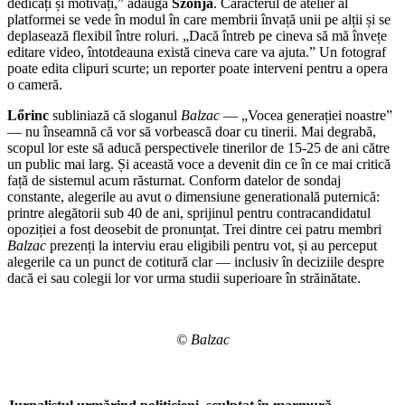
dedicați și motivați,” adaugă
Szonja
. Caracterul de atelier al
platformei se vede în modul în care membrii învață unii pe alții și se
deplasează flexibil între roluri. „Dacă întreb pe cineva să mă învețe
editare video, întotdeauna există cineva care va ajuta.” Un fotograf
poate edita clipuri scurte; un reporter poate interveni pentru a opera
o cameră.
Lőrinc
subliniază că sloganul
Balzac
— „Vocea generației noastre”
— nu înseamnă că vor să vorbească doar cu tinerii. Mai degrabă,
scopul lor este să aducă perspectivele tinerilor de 15-25 de ani către
un public mai larg. Și această voce a devenit din ce în ce mai critică
față de sistemul acum răsturnat. Conform datelor de sondaj
constante, alegerile au avut o dimensiune generatională puternică:
printre alegătorii sub 40 de ani, sprijinul pentru contracandidatul
opoziției a fost deosebit de pronunțat. Trei dintre cei patru membri
Balzac
prezenți la interviu erau eligibili pentru vot, și au perceput
alegerile ca un punct de cotitură clar — inclusiv în deciziile despre
dacă ei sau colegii lor vor urma studii superioare în străinătate.
© Balzac