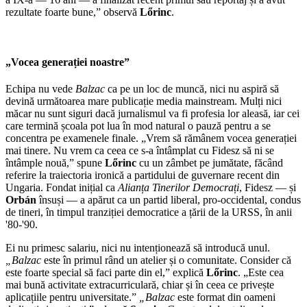
rezultate foarte bune,” observă
Lőrinc
.
„Vocea generației noastre”
Echipa nu vede
Balzac
ca pe un loc de muncă, nici nu aspiră să
devină următoarea mare publicație media mainstream. Mulți nici
măcar nu sunt siguri dacă jurnalismul va fi profesia lor aleasă, iar cei
care termină școala pot lua în mod natural o pauză pentru a se
concentra pe examenele finale. „Vrem să rămânem vocea generației
mai tinere. Nu vrem ca ceea ce s-a întâmplat cu Fidesz să ni se
întâmple nouă,” spune
Lőrinc
cu un zâmbet pe jumătate, făcând
referire la traiectoria ironică a partidului de guvernare recent din
Ungaria. Fondat inițial ca
Alianța Tinerilor Democrați
, Fidesz — și
Orbán
însuși — a apărut ca un partid liberal, pro-occidental, condus
de tineri, în timpul tranziției democratice a țării de la URSS, în anii
'80-'90.
Ei nu primesc salariu, nici nu intenționează să introducă unul.
„Balzac
este în primul rând un atelier și o comunitate. Consider că
este foarte special să faci parte din el,” explică
Lőrinc
. „Este cea
mai bună activitate extracurriculară, chiar și în ceea ce privește
aplicațiile pentru universitate.”
„Balzac
este format din oameni