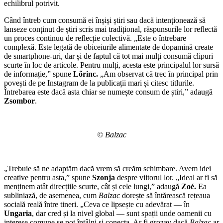
echilibrul potrivit.
Când întreb cum consumă ei înșiși știri sau dacă intenționează să
lanseze conținut de știri scris mai tradițional, răspunsurile lor reflectă
un proces continuu de reflecție colectivă. „Este o întrebare
complexă. Este legată de obiceiurile alimentate de dopamină create
de smartphone-uri, dar și de faptul că tot mai mulți consumă clipuri
scurte în loc de articole. Pentru mulți, acesta este principalul lor sursă
de informație,” spune
Lőrinc.
„Am observat că trec în principal prin
povești de pe Instagram de la publicații mari și citesc titlurile.
Întrebarea este dacă asta chiar se numește consum de știri,” adaugă
Zsombor
.
© Balzac
„Trebuie să ne adaptăm dacă vrem să creăm schimbare. Avem idei
creative pentru asta,” spune
Szonja
despre viitorul lor. „Ideal ar fi să
menținem atât direcțiile scurte, cât și cele lungi,” adaugă
Zoé.
Ea
subliniază, de asemenea, cum
Balzac
dorește să întărească rețeaua
socială reală între tineri. „Ceva ce lipsește cu adevărat — în
Ungaria
, dar cred și la nivel global — sunt spații unde oamenii cu
interese comune se pot întâlni și conecta. Ar fi grozav dacă
Balzac
ar