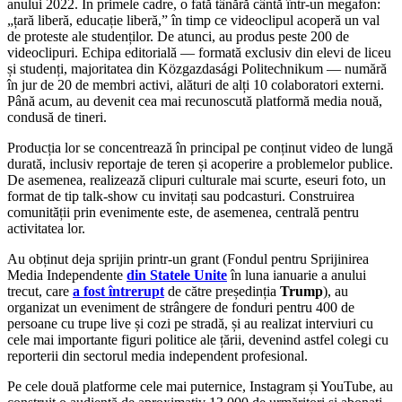
anului 2022. În primele cadre, o fată tânără cântă într-un megafon:
„țară liberă, educație liberă,” în timp ce videoclipul acoperă un val
de proteste ale studenților. De atunci, au produs peste 200 de
videoclipuri. Echipa editorială — formată exclusiv din elevi de liceu
și studenți, majoritatea din Közgazdasági Politechnikum — numără
în jur de 20 de membri activi, alături de alți 10 colaboratori externi.
Până acum, au devenit cea mai recunoscută platformă media nouă,
condusă de tineri.
Producția lor se concentrează în principal pe conținut video de lungă
durată, inclusiv reportaje de teren și acoperire a problemelor publice.
De asemenea, realizează clipuri culturale mai scurte, eseuri foto, un
format de tip talk-show cu invitați sau podcasturi. Construirea
comunității prin evenimente este, de asemenea, centrală pentru
activitatea lor.
Au obținut deja sprijin printr-un grant (Fondul pentru Sprijinirea
Media Independente
din Statele Unite
în luna ianuarie a anului
trecut, care
a fost întrerupt
de către președinția
Trump
), au
organizat un eveniment de strângere de fonduri pentru 400 de
persoane cu trupe live și cozi pe stradă, și au realizat interviuri cu
cele mai importante figuri politice ale țării, devenind astfel colegi cu
reporterii din sectorul media independent profesional.
Pe cele două platforme cele mai puternice, Instagram și YouTube, au