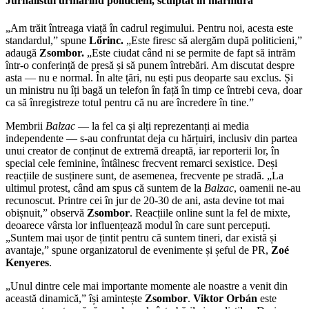
Jurnalistul urmărind politicieni, sculptat în marmură
„Am trăit întreaga viață în cadrul regimului. Pentru noi, acesta este
standardul,” spune
Lőrinc.
„Este firesc să alergăm după politicieni,”
adaugă
Zsombor.
„Este ciudat când ni se permite de fapt să intrăm
într-o conferință de presă și să punem întrebări. Am discutat despre
asta — nu e normal. În alte țări, nu ești pus deoparte sau exclus. Și
un ministru nu îți bagă un telefon în față în timp ce întrebi ceva, doar
ca să înregistreze totul pentru că nu are încredere în tine.”
Membrii
Balzac
— la fel ca și alți reprezentanți ai media
independente — s-au confruntat deja cu hărțuiri, inclusiv din partea
unui creator de conținut de extremă dreaptă, iar reporterii lor, în
special cele feminine, întâlnesc frecvent remarci sexistice. Deși
reacțiile de susținere sunt, de asemenea, frecvente pe stradă. „La
ultimul protest, când am spus că suntem de la
Balzac
, oamenii ne-au
recunoscut. Printre cei în jur de 20-30 de ani, asta devine tot mai
obișnuit,” observă
Zsombor
. Reacțiile online sunt la fel de mixte,
deoarece vârsta lor influențează modul în care sunt percepuți.
„Suntem mai ușor de țintit pentru că suntem tineri, dar există și
avantaje,” spune organizatorul de evenimente și șeful de PR,
Zoé
Kenyeres
.
„Unul dintre cele mai importante momente ale noastre a venit din
această dinamică,” își amintește
Zsombor
.
Viktor Orbán
este