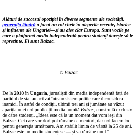
Alături de succesul opoziției în diverse segmente ale societății,
generația tânără
a jucat un rol cheie în alegerile recente, istorice
și influente ale Ungariei
—
și au ales clar Europa. Sunt vocile pe
care o platformă media independentă pentru studenți dorește să le
reprezinte. Ei sunt Balzac.
© Balzac
De la
2010
în
Ungaria
, jurnaliștii din media independentă față de
partidul de stat au activat într-un sistem politic care îi considera
inamici. În astfel de condiții, ultimii trei ani și jumătate au văzut
apariția unei noi publicații media numită
Balzac
, construită exclusiv
de către studenți. „Ideea este că la un moment dat vom ieși din
Balzac. Cei care vor dori pot rămâne ca mentori, dar noi facem loc
pentru generația următoare. Am stabilit limita de vârstă la 25 de ani.
Balzac este un mediu studențesc — și va rămâne unul.”