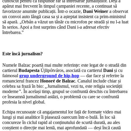
cunoscut pentru că răspunde rar la întrebările jurnaliștilor. Deși a
apărut mai frecvent în timpul campaniei recente, a continuat să
favorizeze anumite publicații. Într-o ocazie,
Dani Weiner
a observat
un convoi auto lângă casa sa și a așteptat insistent ca prim-ministrul
să apară. „Orbán a văzut un tânăr cu microfon pe stradă și nu l-a luat
în serios. Apoi a fost surprins când Dani i-a adresat efectiv
întrebarea.”
Este încă jurnalism?
Numele Balzac poartă mai multe referințe: este legat de o stradă din
cartierul
Budapesta
Újlipótváros, asociată cu cartierul
Dani
și cu
faimosul
grup underground de hip-hop
— dar face și referire la
romancierul francez
Honoré de Balzac
. Canalul include chiar și
celebra sa frază în bio:
„
Jurnalismul, vezi tu, este religia societății
moderne
”.
În același timp, grupul se confruntă deschis cu întrebarea
ce înseamnă jurnalismul astăzi, o problemă cu care se confruntă
profesia la nivel global.
Echipa recunoaște că angajamentul lor față de formate video mai
lungi și mai analitice îi plasează oarecum într-o bulă. În loc să
concureze în ciclul rapid al conținutului de scurtă durată, au ales
conștient o direcție mai lentă, mai aprofundată — deși încă caută