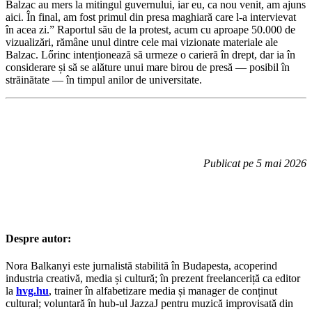
Balzac au mers la mitingul guvernului, iar eu, ca nou venit, am ajuns
aici. În final, am fost primul din presa maghiară care l-a intervievat
în acea zi.” Raportul său de la protest, acum cu aproape 50.000 de
vizualizări, rămâne unul dintre cele mai vizionate materiale ale
Balzac. Lőrinc intenționează să urmeze o carieră în drept, dar ia în
considerare și să se alăture unui mare birou de presă — posibil în
străinătate — în timpul anilor de universitate.
Publicat pe 5 mai 2026
Despre autor:
Nora Balkanyi este jurnalistă stabilită în Budapesta, acoperind
industria creativă, media și cultură; în prezent freelanceriță ca editor
la
hvg.hu
, trainer în alfabetizare media și manager de conținut
cultural; voluntară în hub-ul JazzaJ pentru muzică improvisată din