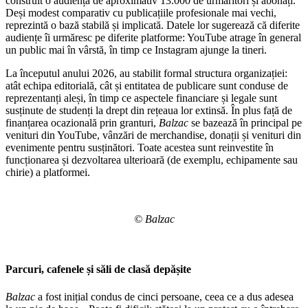
construit o audiență de aproximativ 13.000 de urmăritori și abonați.
Deși modest comparativ cu publicațiile profesionale mai vechi,
reprezintă o bază stabilă și implicată. Datele lor sugerează că diferite
audiențe îi urmăresc pe diferite platforme: YouTube atrage în general
un public mai în vârstă, în timp ce Instagram ajunge la tineri.
La începutul anului 2026, au stabilit formal structura organizației:
atât echipa editorială, cât și entitatea de publicare sunt conduse de
reprezentanți aleși, în timp ce aspectele financiare și legale sunt
susținute de studenți la drept din rețeaua lor extinsă. În plus față de
finanțarea ocazională prin granturi,
Balzac
se bazează în principal pe
venituri din YouTube, vânzări de merchandise, donații și venituri din
evenimente pentru susținători. Toate acestea sunt reinvestite în
funcționarea și dezvoltarea ulterioară (de exemplu, echipamente sau
chirie) a platformei.
© Balzac
Parcuri, cafenele și săli de clasă depășite
Balzac
a fost inițial condus de cinci persoane, ceea ce a dus adesea