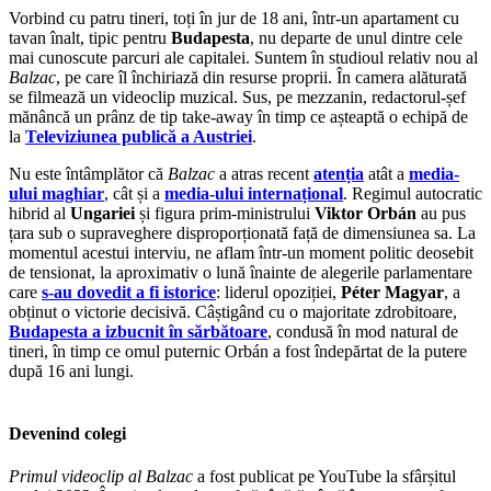
Vorbind cu patru tineri, toți în jur de 18 ani, într-un apartament cu
tavan înalt, tipic pentru
Budapesta
, nu departe de unul dintre cele
mai cunoscute parcuri ale capitalei. Suntem în studioul relativ nou al
Balzac
, pe care îl închiriază din resurse proprii. În camera alăturată
se filmează un videoclip muzical. Sus, pe mezzanin, redactorul-șef
mănâncă un prânz de tip take-away în timp ce așteaptă o echipă de
la
Televiziunea publică a Austriei
.
Nu este întâmplător că
Balzac
a atras recent
atenția
atât a
media-
ului maghiar
, cât și a
media-ului internațional
. Regimul autocratic
hibrid al
Ungariei
și figura prim-ministrului
Viktor Orbán
au pus
țara sub o supraveghere disproporționată față de dimensiunea sa. La
momentul acestui interviu, ne aflam într-un moment politic deosebit
de tensionat, la aproximativ o lună înainte de alegerile parlamentare
care
s-au dovedit a fi istorice
: liderul opoziției,
Péter Magyar
, a
obținut o victorie decisivă. Câștigând cu o majoritate zdrobitoare,
Budapesta a izbucnit în sărbătoare
, condusă în mod natural de
tineri, în timp ce omul puternic Orbán a fost îndepărtat de la putere
după 16 ani lungi.
Devenind colegi
Primul videoclip al
Balzac
a fost publicat pe YouTube la sfârșitul