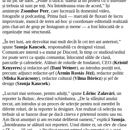
la un pic de haos. „Poate fi dificil: stăteai la un protest cu o întrebare
și trebuia să suni pe toți. Nu întotdeauna erau de acord,” își
amintește
Zsombor Peer
, care lucrează în domeniul video,
fotografie și podcasting. Prima fază — marcată de fluxuri de lucru
improvizate, muncă de teren ad-hoc și coordonare editorială realizată
prin chat-uri de grup pe Instagram și meme — a fost înlocuită de o
organizație mai structurată.
„În trei luni, am dezvoltat mai mult decât în cei trei ani anteriori,”
spune
Szonja Kaucsek
, responsabilă cu designul vizual.
Comunicare internă s-a mutat pe Discord, în timp ce studioul/sediul
lor poate servi ca spațiu comunitar, înlocuind sălile de clasă,
parcurile și cafenelele. Alături de rolurile de fondatori, CEO (
Kristóf
Kenyeres
) și redactor-șef (
Dani Weiner
), au introdus poziții noi,
precum: adjunct redactor-șef (
Ármin Rostás Jézi
), redactor politic
(
Miska Karácsony
), redactor cultural (
Vilma Böröcz
) și șef de
design (
Szonja Kaucsek
).
„Lucruri mai serioase, pentru adulți,” spune
Lőrinc Zalavári
, un
reporter la
Balzac
, descriind schimbarea. „De la sfârșitul anului
trecut, am introdus și un proces de selecție pentru noii membri în
diferite roluri, de la reporter la designer. Am realizat că selecția nu
trebuie să se bazeze doar pe dacă cineva e prietenul nostru sau nu.
Am făcut anunțuri și am recrutat deliberat oameni,” explică
Szonja
.
„Întotdeauna se alătură noi reporteri. Unul dintre ei, un elev de clasa
a IX-a — 16 ani — a finalizat recent primul său reportaj și a avut