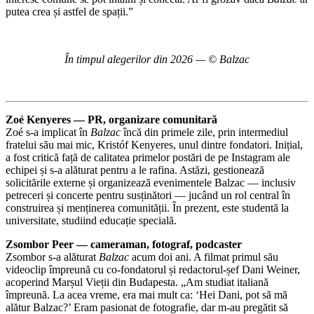
putea crea și astfel de spații.”
În timpul alegerilor din 2026 — © Balzac
Zoé Kenyeres — PR, organizare comunitară
Zoé s-a implicat în
Balzac
încă din primele zile, prin intermediul
fratelui său mai mic, Kristóf Kenyeres, unul dintre fondatori. Inițial,
a fost critică față de calitatea primelor postări de pe Instagram ale
echipei și s-a alăturat pentru a le rafina. Astăzi, gestionează
solicitările externe și organizează evenimentele Balzac — inclusiv
petreceri și concerte pentru susținători — jucând un rol central în
construirea și menținerea comunității. În prezent, este studentă la
universitate, studiind educație specială.
Zsombor Peer — cameraman, fotograf, podcaster
Zsombor s-a alăturat
Balzac
acum doi ani. A filmat primul său
videoclip împreună cu co-fondatorul și redactorul-șef Dani Weiner,
acoperind Marșul Vieții din Budapesta. „Am studiat italiană
împreună. La acea vreme, era mai mult ca: ‘Hei Dani, pot să mă
alătur Balzac?’ Eram pasionat de fotografie, dar m-au pregătit să