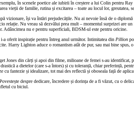
exemplu, în scenele poetice ale iubirii în creștere a lui Colin pentru Ray
tarea vieții de familie, rutina și excitarea – toate au locul lor, greutatea,
zionare, își va întări prejudecățile. Nu ai nevoie însă de o diplomă de 
cio relație. Nu vreau să dezvălui prea mult – momentul surprizei are un ro
ior. Adâncimea nu e pentru superficiali, BDSM-ul este pentru oricine.
i-a oferit inspirație pentru întreg anul următor. Intimitatea din
Pillion
poa
icite. Harry Lighton aduce o romantism atât de pur, sau mai bine spus, o 
t Jones din cărți și apoi din filme, milioane de femei s-au identificat, 
 drastică a dietelor (care s-a întors) și cu toleranță, chiar preferință, pe
e cu fantezie și idealizare, tot mai des reflectă și oboseala față de aplica
stește despre dedicare, încredere și dorința de a fi văzut, cu o delicate
letul cu biciul.