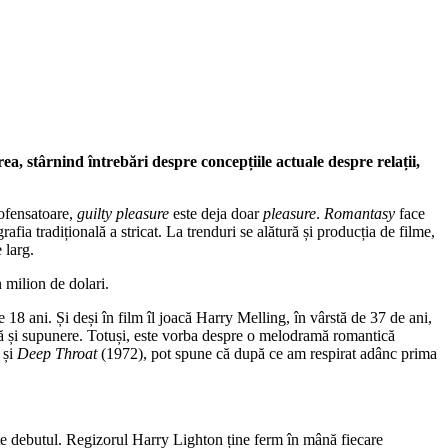
, stârnind întrebări despre concepțiile actuale despre relații,
 ofensatoare,
guilty pleasure
este deja doar
pleasure
.
Romantasy
face
afia tradițională a stricat. La trenduri se alătură și producția de filme,
 larg.
n milion de dolari.
 18 ani. Și deși în film îl joacă Harry Melling, în vârstă de 37 de ani,
anță și supunere. Totuși, este vorba despre o melodramă romantică
 și
Deep Throat
(1972), pot spune că după ce am respirat adânc prima
ste debutul. Regizorul Harry Lighton ține ferm în mână fiecare