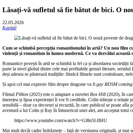
Lăsați-vă sufletul să fie bătut de bici. O no
22.05.2026
Kapitál
Cum se schimbă percepția romantismului în artă? Un nou film cu te
violență și romantism în lumea modernă. Ce va dezvălui această 
Romantice povești în artă se schimbă la fel ca și abordarea societății 
parte la nivel global dintre cele mai profitabile genuri literare, serialul
deși adesea se păstrează tradițiile: fiindcă filmele sunt costisitoare, tr
Și apoi cel mai expresiv film despre dragoste va fi
gay BDSM coming 
Filmul
Pillion
(2025) este o adaptare a nuvelei
Box Hill
(2020), în care
tinerețea și lipsa experienței îi vor fi credibile. Colin trăiește o re
sensibilă – doar cu decoruri și recuzită, în care publicul se poate afla
aventură a lui Colin și Ray în întunericul unei alei, am acceptat totul 
https://www.youtube.com/watch?v=Gl8n5I-IIHU
Mai mult decât cadre îndrăznețe – față de versiunea originală, și mai 