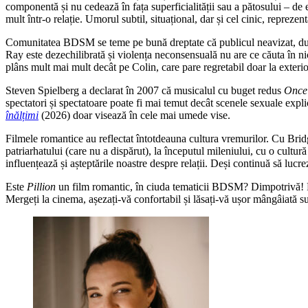
componentă și nu cedează în fața superficialității sau a pătosului – de 
mult într-o relație. Umorul subtil, situațional, dar și cel cinic, reprezen
Comunitatea BDSM se teme pe bună dreptate că publicul neavizat, după vi
Ray este dezechilibrată și violența neconsensuală nu are ce căuta în ni
plâns mult mai mult decât pe Colin, care pare regretabil doar la exter
Steven Spielberg a declarat în 2007 că musicalul cu buget redus
Once
spectatori și spectatoare poate fi mai temut decât scenele sexuale expl
înălțimi
(2026) doar visează în cele mai umede vise.
Filmele romantice au reflectat întotdeauna cultura vremurilor. Cu Bridge
patriarhatului (care nu a dispărut), la începutul mileniului, cu o cultură
influențează și așteptările noastre despre relații. Deși continuă să lucrez
Este
Pillion
un film romantic, în ciuda tematicii BDSM? Dimpotrivă! Pove
Mergeți la cinema, așezați-vă confortabil și lăsați-vă ușor mângâiată suf