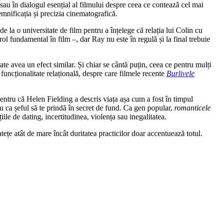
 sau în dialogul esențial al filmului despre ceea ce contează cel mai
 semnificația și precizia cinematografică.
la o universitate de film pentru a înțelege că relația lui Colin cu
l fundamental în film –, dar Ray nu este în regulă și la final trebuie
te avea un efect similar. Și chiar se cântă puțin, ceea ce pentru mulți
funcționalitate relațională, despre care filmele recente
Burlivele
pentru că Helen Fielding a descris viața așa cum a fost în timpul
ntru ca șeful să te prindă în secret de fund. Ca gen popular,
romanticele
țiile de dating, incertitudinea, violența sau inegalitatea.
țe atât de mare încât duritatea practicilor doar accentuează totul.