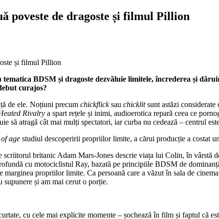
uă poveste de dragoste și filmul Pillion
matica BDSM și dragoste dezvăluie limitele, încrederea și dăruirea
debut curajos?
față de ele. Noțiuni precum
chickflick
sau
chicklit
sunt astăzi considerate
Heated Rivalry
a spart rețele și inimi, audioerotica repară ceea ce pornogr
ebuie să atragă cât mai mulți spectatori, iar curba nu cedează – centrul este
of age
studiul descoperirii propriilor limite, a cărui producție a costat u
 scriitorul britanic Adam Mars-Jones descrie viața lui Colin, în vârstă de
lație profundă cu motociclistul Ray, bazată pe principiile BDSM de domin
 pe marginea propriilor limite. Ca persoană care a văzut în sala de cinema
cu supunere și am mai cerut o porție.
scurtate, cu cele mai explicite momente – șochează în film și faptul că e