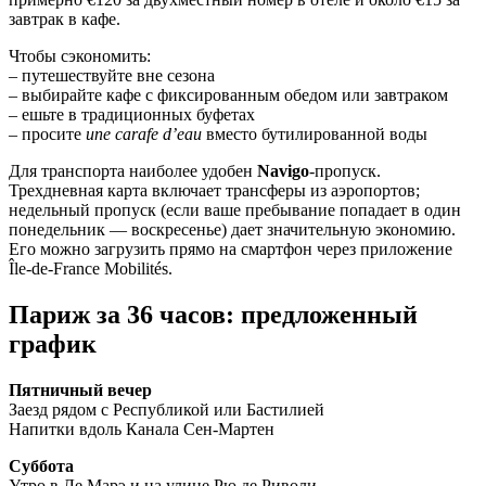
завтрак в кафе.
Чтобы сэкономить:
– путешествуйте вне сезона
– выбирайте кафе с фиксированным обедом или завтраком
– ешьте в традиционных буфетах
– просите
une carafe d’eau
вместо бутилированной воды
Для транспорта наиболее удобен
Navigo
-пропуск.
Трехдневная карта включает трансферы из аэропортов;
недельный пропуск (если ваше пребывание попадает в один
понедельник — воскресенье) дает значительную экономию.
Его можно загрузить прямо на смартфон через приложение
Île-de-France Mobilités.
Париж за 36 часов: предложенный
график
Пятничный вечер
Заезд рядом с Республикой или Бастилией
Напитки вдоль Канала Сен-Мартен
Суббота
Утро в Ле Марэ и на улице Рю де Риволи