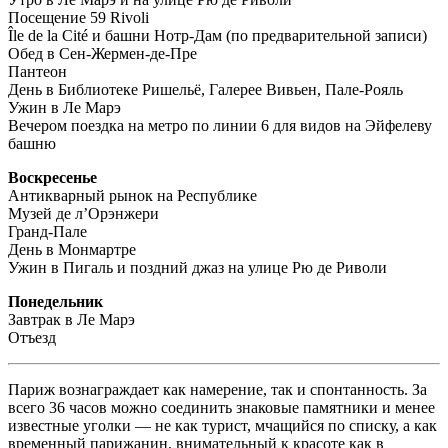
Посещение 59 Rivoli
Île de la Cité и башни Нотр-Дам (по предварительной записи)
Обед в Сен-Жермен-де-Пре
Пантеон
День в Библиотеке Ришельё, Галерее Вивьен, Пале-Рояль
Ужин в Ле Марэ
Вечером поездка на метро по линии 6 для видов на Эйфелеву
башню
Воскресенье
Антикварный рынок на Республике
Музей де л’Орэнжери
Гранд-Пале
День в Монмартре
Ужин в Пигаль и поздний джаз на улице Рю де Риволи
Понедельник
Завтрак в Ле Марэ
Отъезд
Париж вознаграждает как намерение, так и спонтанность. За
всего 36 часов можно соединить знаковые памятники и менее
известные уголки — не как турист, мчащийся по списку, а как
временный парижанин, внимательный к красоте как в