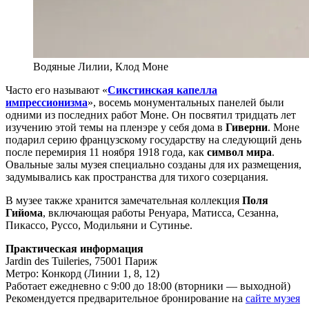
Водяные Лилии, Клод Моне
Часто его называют «
Сикстинская капелла
импрессионизма
», восемь монументальных панелей были
одними из последних работ Моне. Он посвятил тридцать лет
изучению этой темы на пленэре у себя дома в
Гиверни
. Моне
подарил серию французскому государству на следующий день
после перемирия 11 ноября 1918 года, как
символ мира
.
Овальные залы музея специально созданы для их размещения,
задумывались как пространства для тихого созерцания.
В музее также хранится замечательная коллекция
Поля
Гийома
, включающая работы Ренуара, Матисса, Сезанна,
Пикассо, Руссо, Модильяни и Сутинье.
Практическая информация
Jardin des Tuileries, 75001 Париж
Метро: Конкорд (Линии 1, 8, 12)
Работает ежедневно с 9:00 до 18:00 (вторники — выходной)
Рекомендуется предварительное бронирование на
сайте музея