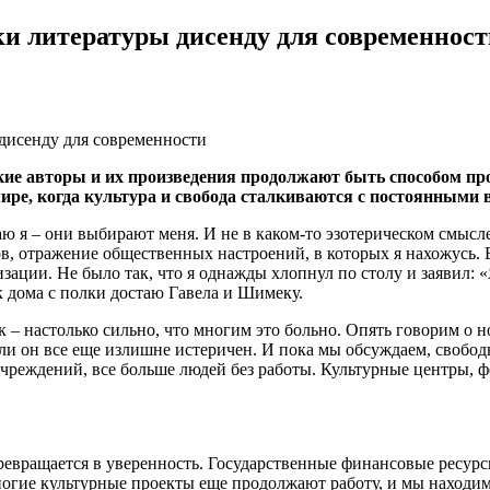
ки литературы дисенду для современност
кие авторы и их произведения продолжают быть способом про
ире, когда культура и свобода сталкиваются с постоянными
аю я – они выбирают меня. И не в каком-то эзотерическом смысле
, отражение общественных настроений, в которых я нахожусь. В
ции. Не было так, что я однажды хлопнул по столу и заявил: «Я
к дома с полки достаю Гавела и Шимеку.
ек – настолько сильно, что многим это больно. Опять говорим 
ли он все еще излишне истеричен. И пока мы обсуждаем, свободн
чреждений, все больше людей без работы. Культурные центры, 
ревращается в уверенность. Государственные финансовые ресурсы
Многие культурные проекты еще продолжают работу, и мы находи