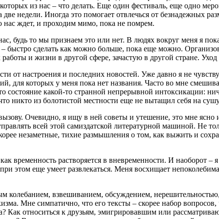
которых из нас – что делать. Еще один фестиваль, еще одно мероп
а две недели. Иногда это помогает отвлечься от безнадежных ра
о нас ждет, и проходим мимо, пока не помрем.
нас, будь то мы признаем это или нет. В людях вокруг меня я по
– быстро сделать как можно больше, пока еще можно. Организовы
работы и жизни в другой сфере, зачастую в другой стране. Уход 
ти от настроения и последних новостей. Уже давно я не чувств
й, для которых у меня пока нет названия. Часто во мне смешив
Это состояние какой-то странной непрерывной интоксикации: ни
 что никто из болотистой местности еще не вытащил себя на сушу
ызову. Очевидно, я ищу в ней советы и утешение, это мне ясно и
управлять всей этой самиздатской литературной машиной. Не тол
корее незаметные, тихие размышления о том, как выжить и сохран
, как временность растворяется в вневременности. И наоборот 
 при этом еще умеет развлекаться. Меня восхищает непоколебим
ым колебанием, взвешиванием, обсуждением, нерешительностью,
изма. Мне симпатично, что его тексты – скорее набор вопросов,
ира? Как относиться к друзьям, эмигрировавшим или рассматри