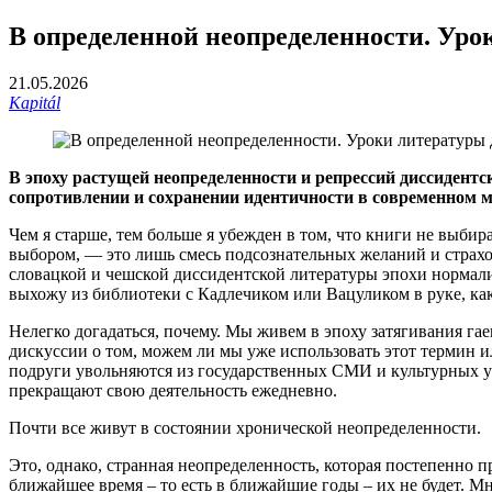
В определенной неопределенности. Уро
21.05.2026
Kapitál
В эпоху растущей неопределенности и репрессий диссидентс
сопротивлении и сохранении идентичности в современном м
Чем я старше, тем больше я убежден в том, что книги не выбир
выбором, — это лишь смесь подсознательных желаний и страхов
словацкой и чешской диссидентской литературы эпохи нормализа
выхожу из библиотеки с Кадлечиком или Вацуликом в руке, ка
Нелегко догадаться, почему. Мы живем в эпоху затягивания га
дискуссии о том, можем ли мы уже использовать этот термин и
подруги увольняются из государственных СМИ и культурных у
прекращают свою деятельность ежедневно.
Почти все живут в состоянии хронической неопределенности.
Это, однако, странная неопределенность, которая постепенно п
ближайшее время – то есть в ближайшие годы – их не будет. 