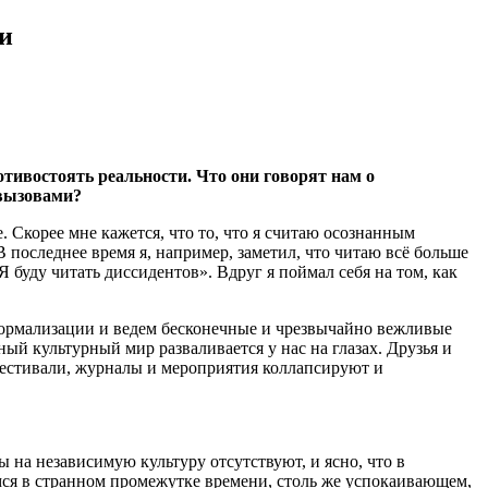
и
тивостоять реальности. Что они говорят нам о
 вызовами?
. Скорее мне кажется, что то, что я считаю осознанным
 последнее время я, например, заметил, что читаю всё больше
 буду читать диссидентов». Вдруг я поймал себя на том, как
о нормализации и ведем бесконечные и чрезвычайно вежливые
ый культурный мир разваливается у нас на глазах. Друзья и
фестивали, журналы и мероприятия коллапсируют и
 на независимую культуру отсутствуют, и ясно, что в
мся в странном промежутке времени, столь же успокаивающем,