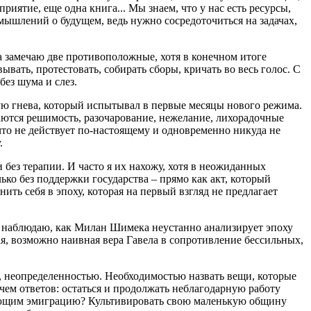
риятие, еще одна книга... Мы знаем, что у нас есть ресурсы,
змышлений о будущем, ведь нужно сосредоточиться на задачах,
ка замечаю две противоположные, хотя в конечном итоге
вать, протестовать, собирать сборы, кричать во весь голос. С
без шума и слез.
ую гнева, который испытывал в первые месяцы нового режима.
аются решимость, разочарование, нежелание, лихорадочные
что не действует по-настоящему и одновременно никуда не
.
 без терапии. И часто я их нахожу, хотя в неожиданных
ько без поддержки государства – прямо как акт, который
ить себя в эпоху, которая на первый взгляд не предлагает
– я наблюдаю, как Милан Шимека неустанно анализирует эпоху
ая, возможно наивная вера Гавела в сопротивление бессильных,
 неопределенностью. Необходимостью назвать вещи, которые
 чем ответов: остаться и продолжать неблагодарную работу
вающим эмиграцию? Культивировать свою маленькую общину