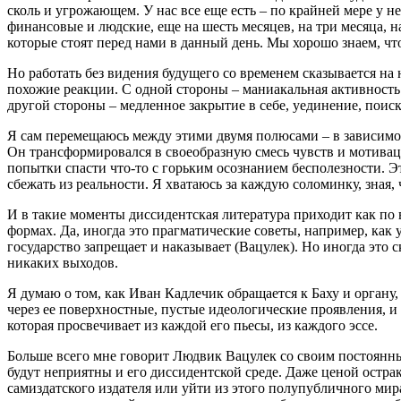
сколь и угрожающем. У нас все еще есть – по крайней мере у не
финансовые и людские, еще на шесть месяцев, на три месяца, н
которые стоят перед нами в данный день. Мы хорошо знаем, чт
Но работать без видения будущего со временем сказывается на 
похожие реакции. С одной стороны – маниакальная активность 
другой стороны – медленное закрытие в себе, уединение, поиск 
Я сам перемещаюсь между этими двумя полюсами – в зависимос
Он трансформировался в своеобразную смесь чувств и мотиваци
попытки спасти что-то с горьким осознанием бесполезности. 
сбежать из реальности. Я хватаюсь за каждую соломинку, зная,
И в такие моменты диссидентская литература приходит как по в
формах. Да, иногда это прагматические советы, например, как 
государство запрещает и наказывает (Вацулек). Но иногда это с
никаких выходов.
Я думаю о том, как Иван Кадлечик обращается к Баху и органу
через ее поверхностные, пустые идеологические проявления, и
которая просвечивает из каждой его пьесы, из каждого эссе.
Больше всего мне говорит Людвик Вацулек со своим постоянн
будут неприятны и его диссидентской среде. Даже ценой острак
самиздатского издателя или уйти из этого полупубличного м